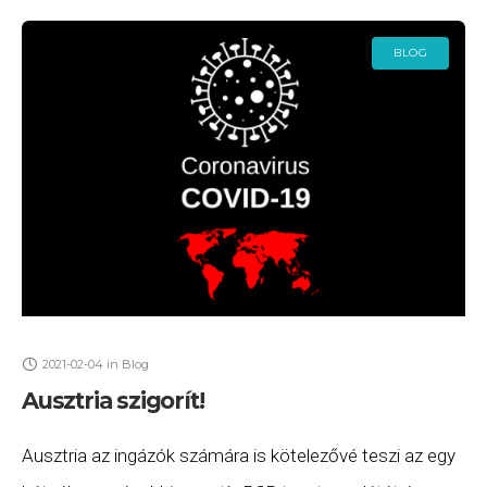
BLOG
2021-02-04
in
Blog
Ausztria szigorít!
Ausztria az ingázók számára is kötelezővé teszi az egy