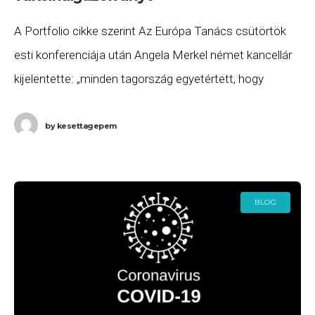
A Portfolio cikke szerint Az Európa Tanács csütörtök
esti konferenciája után Angela Merkel német kancellár
kijelentette: „minden tagország egyetértett, hogy
szükség van digitális oltási igazolványra”. Charles
Michel, az Európai
by
kesettagepem
BLOG