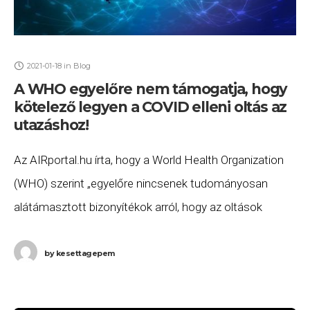
2021-01-18
in
Blog
A WHO egyelőre nem támogatja, hogy
kötelező legyen a COVID elleni oltás az
utazáshoz!
Az AIRportal.hu írta, hogy a World Health Organization
(WHO) szerint „egyelőre nincsenek tudományosan
alátámasztott bizonyítékok arról, hogy az oltások
gátolják-e a vírus terjedését, és a vakcinák elérhetősége
is rendkívül korlátozott”
by
kesettagepem