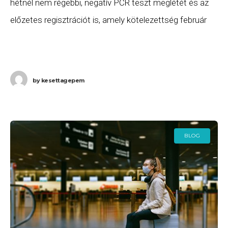
hétnél nem régebbi, negatív PCR teszt meglétét és az
előzetes regisztrációt is, amely kötelezettség február
10-től lép életbe. A többi, Ausztriába
by
kesettagepem
BLOG