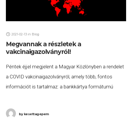
2021-02-13
in
Blog
Megvannak a részletek a
vakcinaigazolványról!
Péntek éjjel megjelent a Magyar Közlönyben a rendelet
a COVID vakcinaigazolványról, amely több, fontos
információt is tartalmaz: a bankkártya formátumú
igazolványt a beoltottak és a regisztrált gyógyultak
részére ingyenesen és
by
kesettagepem