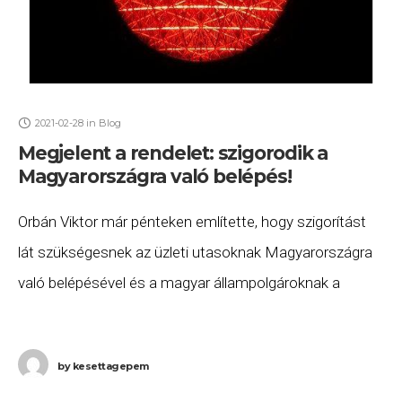
2021-02-28
in
Blog
Megjelent a rendelet: szigorodik a
Magyarországra való belépés!
Orbán Viktor már pénteken említette, hogy szigorítást
lát szükségesnek az üzleti utasoknak Magyarországra
való belépésével és a magyar állampolgároknak a
hazatérésével kapcsolatosan. A szombat éjjel
megjelent Magyar Közlönyben ki is
by
kesettagepem