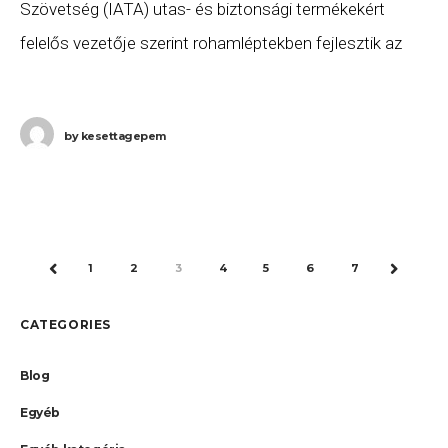
Szövetség (IATA) utas- és biztonsági termékekért
felelős vezetője szerint rohamléptekben fejlesztik az
IATA Travel Pass alkalmazást, amely segít az
légiutasoknak a COVID-19 tesztek vagy
by
kesettagepem
1
2
3
4
5
6
7
PREV
NEXT
CATEGORIES
Blog
Egyéb