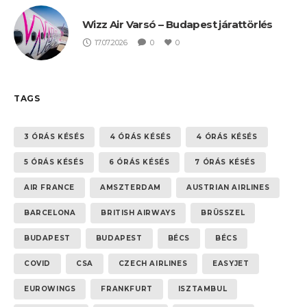
Wizz Air Varsó – Budapest járattörlés
17.07.2026
0
0
TAGS
3 ÓRÁS KÉSÉS
4 ÓRÁS KÉSÉS
4 ÓRÁS KÉSÉS
5 ÓRÁS KÉSÉS
6 ÓRÁS KÉSÉS
7 ÓRÁS KÉSÉS
AIR FRANCE
AMSZTERDAM
AUSTRIAN AIRLINES
BARCELONA
BRITISH AIRWAYS
BRÜSSZEL
BUDAPEST
BUDAPEST
BÉCS
BÉCS
COVID
CSA
CZECH AIRLINES
EASYJET
EUROWINGS
FRANKFURT
ISZTAMBUL