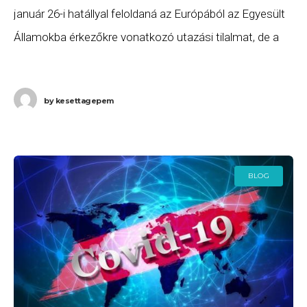
január 26-i hatállyal feloldaná az Európából az Egyesült
Államokba érkezőkre vonatkozó utazási tilalmat, de a
szerdán hivatalba lépő Joe Biden kijelentette: a romló
by
kesettagepem
BLOG