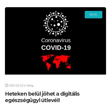
BLOG
2021-02-23
in
Blog
Heteken belül jöhet a digitális
egészségügyi útlevél!