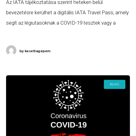
Az IATA tájékoztatása szerint heteken belül
bevezetésre kerülhet a digitális IATA Travel Pass, amely
segít az légiutasoknak a COVID-19 tesztek vagy a
COVID-19 oltások igazolt tanúsítványainak tárolásában
és kezelésében.
by
kesettagepem
BLOG