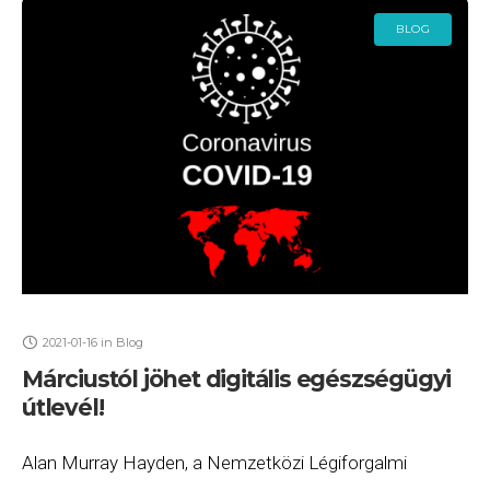
BLOG
2021-01-16
in
Blog
Márciustól jöhet digitális egészségügyi
útlevél!
Alan Murray Hayden, a Nemzetközi Légiforgalmi