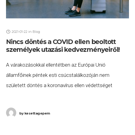
2021-01-22
in
Blog
Nincs döntés a COVID ellen beoltott
személyek utazási kedvezményeiről!
A várakozásokkal ellentétben az Európai Unió
államfőinek péntek esti csúcstalálkozóján nem
született döntés a koronavírus ellen védettséget
szerzett utasokkal szembeni korlátozások enyhítéséről,
bár Orbán Viktor péntek reggel a Kossuth Rádióban
by
kesettagepem