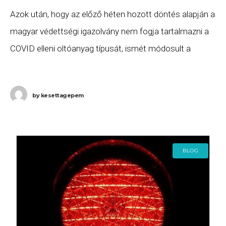
Azok után, hogy az előző héten hozott döntés alapján a
magyar védettségi igazolvány nem fogja tartalmazni a
COVID elleni oltóanyag típusát, ismét módosult a
szabályozás: a Portfolio értelmezése szerint a
by
kesettagepem
BLOG