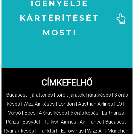
IGÉNYELJE
KÁRTÉRÍTÉSÉT
MOST!
MOST!
KÁRTÉRÍTÉSÉT
IGÉNYELJE
CÍMKEFELHŐ
Budapest
|
járattörlés
|
törölt járatok
|
járatkésés
|
3 órás
késés
|
Wizz Air késés
|
London
|
Austrian Airlines
|
LOT
|
Varsó
|
Bécs
|
4 órás késés
|
5 órás késés
|
Lufthansa
|
Párizs
|
EasyJet
|
Turkish Airlines
|
Air France
|
Budapest
|
Ryanair késés
|
Frankfurt
|
Eurowings
|
Wizz Air
|
München
|