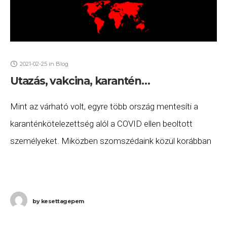
2021-02-25
in
Blog
Utazás, vakcina, karantén…
Mint az várható volt, egyre több ország mentesíti a
karanténkötelezettség alól a COVID ellen beoltott
személyeket. Miközben szomszédaink közül korábban
már Szlovénia (frissítés: Szlovénia is csak az Európai
Unióban bejegyzett
by
kesettagepem