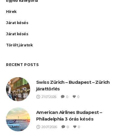
Egyéb kategória
Hírek
Járat késés
Járat késés
Törölt járatok
RECENT POSTS
Swiss Zürich – Budapest – Zürich
járattörlés
21.07.2026
0
0
American Airlines Budapest –
Philadelphia 3 órás késés
20.07.2026
0
0