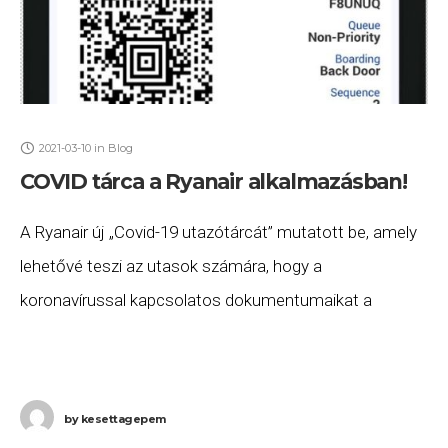
2021-03-10
in
Blog
COVID tárca a Ryanair alkalmazásban!
A Ryanair új „Covid-19 utazótárcát” mutatott be, amely
lehetővé teszi az utasok számára, hogy a
koronavírussal kapcsolatos dokumentumaikat a
légitársaság alkalmazásában tárolhassák. Az utasok
feltölthetnek kulcsfontosságú dokumentumokat,
például negatív PCR-teszt
by
kesettagepem