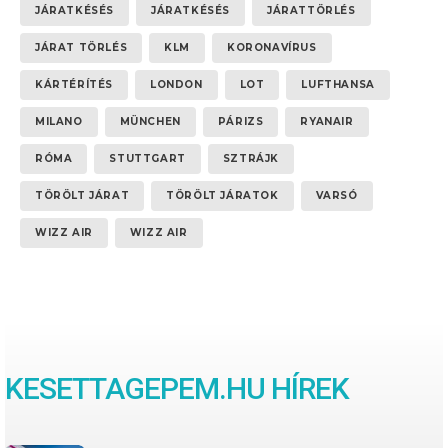
JÁRATKÉSÉS
JÁRATKÉSÉS
JÁRATTÖRLÉS
JÁRAT TÖRLÉS
KLM
KORONAVÍRUS
KÁRTÉRÍTÉS
LONDON
LOT
LUFTHANSA
MILANO
MÜNCHEN
PÁRIZS
RYANAIR
RÓMA
STUTTGART
SZTRÁJK
TÖRÖLT JÁRAT
TÖRÖLT JÁRATOK
VARSÓ
WIZZ AIR
WIZZ AIR
KESETTAGEPEM.HU HÍREK