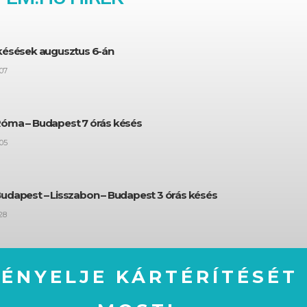
 késések augusztus 6-án
07
Róma – Budapest 7 órás késés
05
Budapest – Lisszabon – Budapest 3 órás késés
28
GÉNYELJE KÁRTÉRÍTÉSÉT