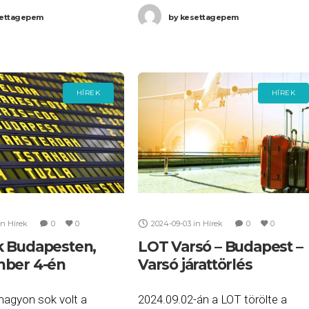
(BUD) – Varsó (WAW)
Budapest (BUD) – Szöul (ICN)
ettagepem
by
kesettagepem
a Ön
járatait. Ha Ön
HÍREK
HÍREK
in
Hírek
0
0
2024-09-03
in
Hírek
0
0
 Budapesten,
LOT Varsó – Budapest –
mber 4-én
Varsó járattörlés
nagyon sok volt a
2024.09.02-án a LOT törölte a