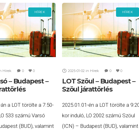
HÍREK
HÍREK
n
Hírek
0
0
2025-01-02
in
Hírek
0
0
só – Budapest –
LOT Szöul – Budapest –
rattörlés
Szöul járattörlés
án a LOT törölte a 7:50-
2025.01.01-én a LOT törölte a 9:2
, LO 533 számú Varsó
kor induló, LO 2002 számú Szöul
dapest (BUD), valamint
(ICN) – Budapest (BUD), valamint
induló, LO 534 számú
16:00-kor induló, LO 2001 számú