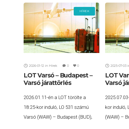
HÍREK
2026-01-12
in
Hírek
0
0
2025-07-03
i
LOT Varsó – Budapest –
LOT Var
Varsó járattörlés
Varsó já
2026.01.11-én a LOT törölte a
2025.07.03-
18:25-kor induló, LO 531 számú
kor induló
Varsó (WAW) – Budapest (BUD),
(WAW) – Bu
valamint a 20:20-kor induló, LO 532
a 9:45-kor 