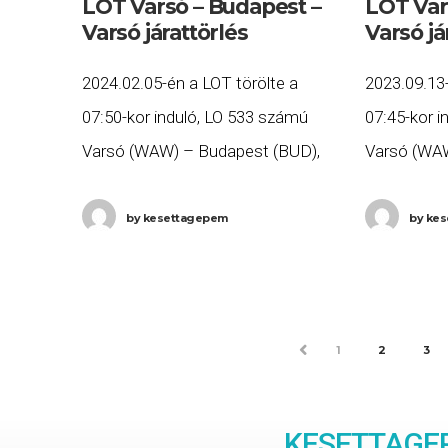
LOT Varsó – Budapest –
LOT Var
Varsó járattörlés
Varsó já
2024.02.05-én a LOT törölte a
2023.09.13-
07:50-kor induló, LO 533 számú
07:45-kor i
Varsó (WAW) – Budapest (BUD),
Varsó (WAW
valamint a 9:45-kor induló, LO 534
valamint a 
számú Budapest (BUD) – Varsó
számú Bud
by
kesettagepem
by
kes
(WAW) járatait. Ha Ön
(WAW) jára
PREV
1
2
3
KESETTAGEP