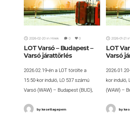
2026-02-20
in
Hírek
0
0
2026-01-21
i
LOT Varsó – Budapest –
LOT Var
Varsó járattörlés
Varsó já
2026.02.19-én a LOT törölte a
2026.01.20-
15:50-kor induló, LO 537 számú
kor induló
Varsó (WAW) – Budapest (BUD),
(WAW) – Bu
valamint a 17:50-kor induló, LO 538
a 9:45-kor 
számú Budapest (BUD) – Varsó
Budapest 
by
kesettagepem
by
kes
(WAW) járatait. Ha Ön
járatait. H