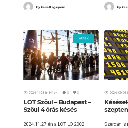
számú Budapest (BUD) – Varsó
Budapest 
by
kesettagepem
by
kes
(WAW) járatait. Ha Ön
járatait. H
HÍREK
2024-11-28
in
Hírek
0
0
2024-09-05
LOT Szöul – Budapest –
Késések
Szöul 4 órás késés
szepte
2024.11.27-én a LOT LO 2002
Szerdán is 