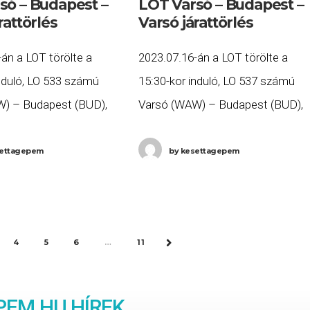
só – Budapest –
LOT Varsó – Budapest –
rattörlés
Varsó járattörlés
án a LOT törölte a
2023.07.16-án a LOT törölte a
nduló, LO 533 számú
15:30-kor induló, LO 537 számú
) – Budapest (BUD),
Varsó (WAW) – Budapest (BUD),
9:45-kor induló, LO 534
valamint a 17:30-kor induló, LO 53
apest (BUD) – Varsó
számú Budapest (BUD) – Varsó
ettagepem
by
kesettagepem
tait. Ha Ön
(WAW) járatait. Ha Ön
4
5
6
…
11
NEXT
EM.HU HÍREK