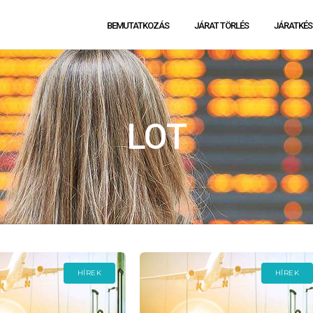
BEMUTATKOZÁS
JÁRAT TÖRLÉS
JÁRATKÉS
LOT
HÍREK
HÍREK