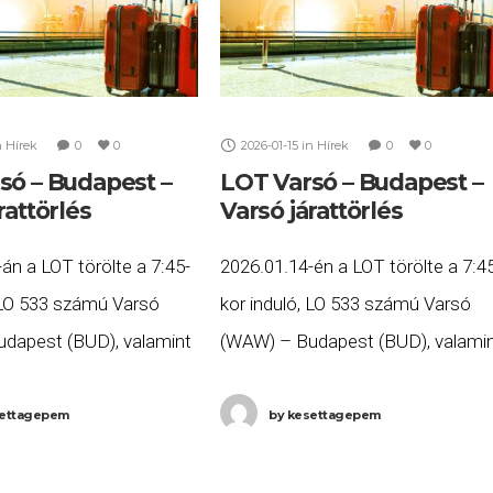
n
Hírek
0
0
2026-01-15
in
Hírek
0
0
só – Budapest –
LOT Varsó – Budapest –
rattörlés
Varsó járattörlés
án a LOT törölte a 7:45-
2026.01.14-én a LOT törölte a 7:4
, LO 533 számú Varsó
kor induló, LO 533 számú Varsó
dapest (BUD), valamint
(WAW) – Budapest (BUD), valami
induló, LO 534 számú
a 9:45-kor induló, LO 534 számú
(BUD) – Varsó (WAW)
Budapest (BUD) – Varsó (WAW)
ettagepem
by
kesettagepem
a Ön
járatait. Ha Ön