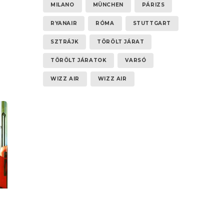
MILANO
MÜNCHEN
PÁRIZS
RYANAIR
RÓMA
STUTTGART
SZTRÁJK
TÖRÖLT JÁRAT
8
TÖRÖLT JÁRATOK
VARSÓ
WIZZ AIR
WIZZ AIR