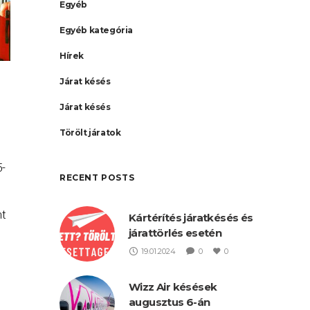
Egyéb
Egyéb kategória
Hírek
Járat késés
Járat késés
Törölt járatok
5-
RECENT POSTS
nt
Kártérítés járatkésés és
járattörlés esetén
19.01.2024
0
0
Wizz Air késések
augusztus 6-án