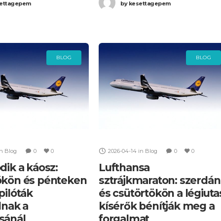
ettagepem
by
kesettagepem
BLOG
BLOG
in
Blog
0
0
2026-04-14
in
Blog
0
0
dik a káosz:
Lufthansa
ökön és pénteken
sztrájkmaraton: szerdán
pilóták
és csütörtökön a légiuta
lnak a
kísérők bénítják meg a
sánál
forgalmat