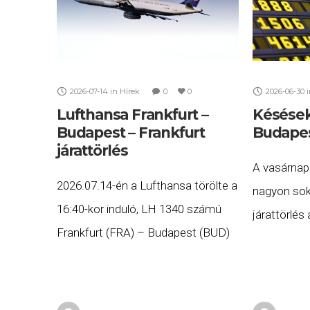
2026-07-14
in
Hírek
0
0
2026-06-30
Lufthansa Frankfurt –
Késések
Budapest – Frankfurt
Budapes
járattörlés
A vasárnap
2026.07.14-én a Lufthansa törölte a
nagyon sok 
16:40-kor induló, LH 1340 számú
járattörlés
Frankfurt (FRA) – Budapest (BUD)
vagy innen 
és a 19:15-kor induló, LH 1341
A késett vag
számú Budapest (BUD) – Frankfurt
2026. júniu
(FRA) járatát. Ha Ön