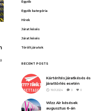
Egyéb
Egyéb kategória
Hírek
Járat késés
Járat késés
n
Törölt járatok
 a
RECENT POSTS
Kártérítés járatkésés és
járattörlés esetén
19.01.2024
0
0
Wizz Air késések
augusztus 6-án