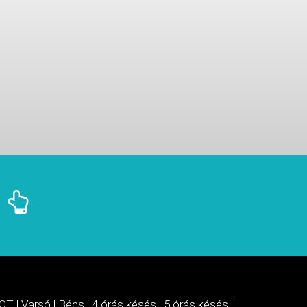
OT
|
Varsó
|
Bécs
|
4 órás késés
|
5 órás késés
|