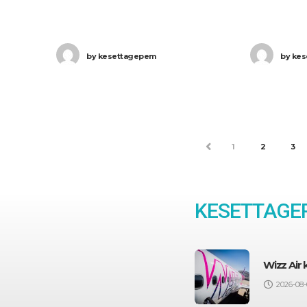
beszámolói
számú Budapest (BUD) – Frankfurt
szerint, to
(FRA) járatát. Ha Ön valamelyik
London-He
by
kesettagepem
by
kes
legforgalma
több, mint
PREV
1
2
3
KESETTAGEP
Wizz Air
2026-08-