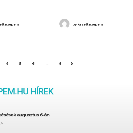
t összesítő adatai
összesített, minden részletre
vábbra is az „örökös első”
kiterjedő útmutatónkat itt
athrow (LHR) Európa
ettagepem
by
kesettagepem
olvashatja: 👉 Lufthansa sztrájk
sabb repülőtere, ahol
kártérítés 2026 – Összefoglaló
útmutató az utasjogokhoz A
sztrájkokban
4
5
6
…
8
NEXT
EM.HU HÍREK
 késések augusztus 6-án
07