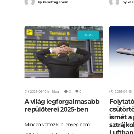
by
kesettagepem
by
kes
BLOG
2026-06-10
in
Blog
0
0
2026-04-16
A világ legforgalmasabb
Folytató
repülőterei 2025-ben
csütört
ismét a 
sztrájko
Minden változik, a lényeg nem:
Lufthan