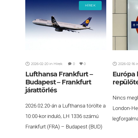
Kevesebb, 
HÍREK
2026-02-20
in
Hírek
0
0
2026-02-16
i
Lufthansa Frankfurt –
Európa 
Budapest – Frankfurt
repülőt
járattörlés
Nincs megl
2026.02.20-án a Lufthansa törölte a
London-Hea
10:00-kor induló, LH 1336 számú
legforgalm
Frankfurt (FRA) – Budapest (BUD)
Wikipedia, 
és a 12:20-kor induló, LH 1337