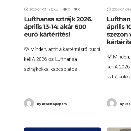
2026-04-13
in
Blog
0
0
2026-04-09
Lufthansa sztrájk 2026.
Lufthans
április 13-14: akár 600
április 
euró kártérítés!
szezon v
kártérít
💡 Minden, amit a kártérítésről tudni
💡 Minden, 
kell A 2026-os Lufthansa-
kell A 2026
sztrájkokkal kapcsolatos
sztrájkokk
összesített, minden részletre
összesített
kiterjedő útmutatónkat itt
kiterjedő ú
olvashatja: 👉 Lufthansa sztrájk
by
kesettagepem
by
kes
olvashatja:
kártérítés 2026 – Összefoglaló
kártérítés 
útmutató az utasjogokhoz A
útmutató a
Lufthansa