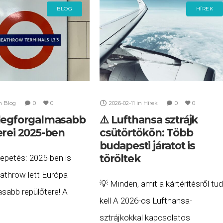
mint
BLOG
HÍREK
n
Blog
0
0
2026-02-11
in
Hírek
0
0
legforgalmasabb
⚠️ Lufthansa sztrájk
erei 2025-ben
csütörtökön: Több
budapesti járatot is
töröltek
epetés: 2025-ben is
throw lett Európa
💡 Minden, amit a kártérítésről tud
asabb repülőtere! A
kell A 2026-os Lufthansa-
repülőterek éves
sztrájkokkal kapcsolatos