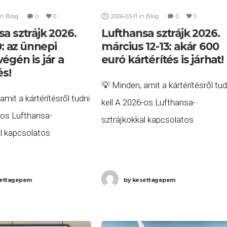
in
Blog
0
0
2026-03-11
in
Blog
0
0
a sztrájk 2026.
Lufthansa sztrájk 2026.
10: az ünnepi
március 12-13: akár 600
égén is jár a
euró kártérítés is járhat!
és!
💡 Minden, amit a kártérítésről tud
amit a kártérítésről tudni
kell A 2026-os Lufthansa-
-os Lufthansa-
sztrájkokkal kapcsolatos
al kapcsolatos
összesített, minden részletre
, minden részletre
kiterjedő útmutatónkat itt
tmutatónkat itt
olvashatja: 👉 Lufthansa sztrájk
ettagepem
by
kesettagepem
 👉 Lufthansa sztrájk
kártérítés 2026 – Összefoglaló
2026 – Összefoglaló
útmutató az utasjogokhoz
z utasjogokhoz
Miközben Belgiumban