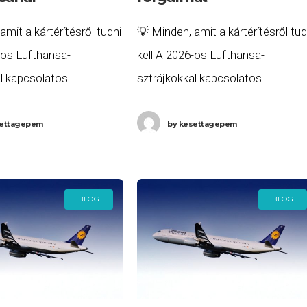
amit a kártérítésről tudni
💡 Minden, amit a kártérítésről tud
-os Lufthansa-
kell A 2026-os Lufthansa-
al kapcsolatos
sztrájkokkal kapcsolatos
, minden részletre
összesített, minden részletre
tmutatónkat itt
kiterjedő útmutatónkat itt
ettagepem
by
kesettagepem
 👉 Lufthansa sztrájk
olvashatja: 👉 Lufthansa sztrájk
2026 – Összefoglaló
kártérítés 2026 – Összefoglaló
z utasjogokhoz Soha
útmutató az utasjogokhoz Alig
BLOG
BLOG
fejeződik