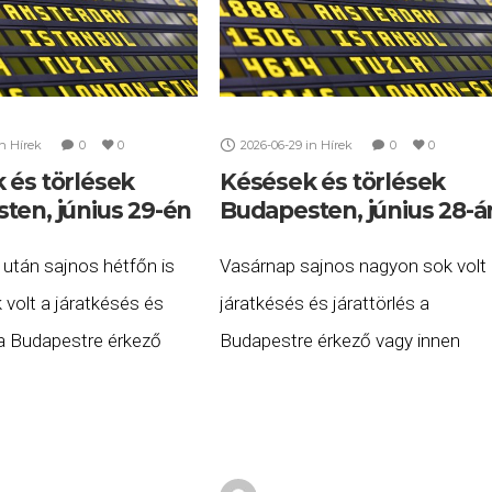
in
Hírek
0
0
2026-06-29
in
Hírek
0
0
 és törlések
Késések és törlések
ten, június 29-én
Budapesten, június 28-á
 után sajnos hétfőn is
Vasárnap sajnos nagyon sok volt
volt a járatkésés és
járatkésés és járattörlés a
 a Budapestre érkező
Budapestre érkező vagy innen
induló repülőgépek közül.
induló repülőgépek közül. A késett
y törölt járatok listája
vagy törölt járatok listája 2026.
s 29-én
június 28-án (vasárnap) a
következő. A