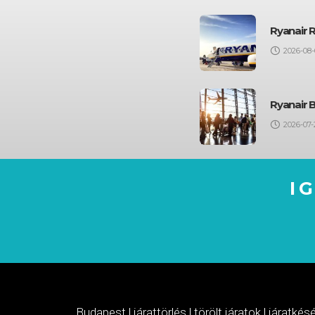
Ryanair 
2026-08-
Ryanair 
2026-07-
I
Budapest
|
járattörlés
|
törölt járatok
|
járatkés