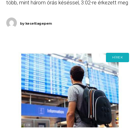
több, mint három órás késéssel, 3:02-re érkezett meg
Dohába. Ha Ön a gépen
by
kesettagepem
HÍREK