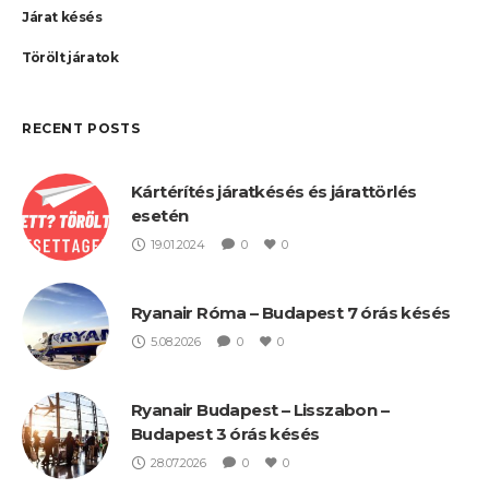
Járat késés
Törölt járatok
RECENT POSTS
Kártérítés járatkésés és járattörlés
esetén
19.01.2024
0
0
Ryanair Róma – Budapest 7 órás késés
5.08.2026
0
0
Ryanair Budapest – Lisszabon –
Budapest 3 órás késés
28.07.2026
0
0