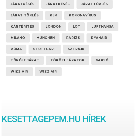
JÁRATKÉSÉS
JÁRATKÉSÉS
JÁRATTÖRLÉS
JÁRAT TÖRLÉS
KLM
KORONAVÍRUS
KÁRTÉRÍTÉS
LONDON
LOT
LUFTHANSA
MILANO
MÜNCHEN
PÁRIZS
RYANAIR
RÓMA
STUTTGART
SZTRÁJK
TÖRÖLT JÁRAT
TÖRÖLT JÁRATOK
VARSÓ
WIZZ AIR
WIZZ AIR
KESETTAGEPEM.HU HÍREK