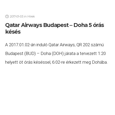
2017-01-03
in
Hírek
Qatar Airways Budapest – Doha 5 órás
késés
A 2017.01.02-án induló Qatar Airways, QR 202 számú
Budapest (BUD) – Doha (DOH) járata a tervezett 1:20
helyett öt órás késéssel, 6:02-re érkezett meg Dohába.
Ha Ön a gépen utazott,