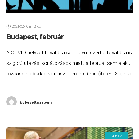
2021-02-10
in
Blog
Budapest, február
A COVID helyzet továbbra sem javul, ezért a továbbra is
szigorú utazási korlátozások miatt a február sem alakul
rózsásan a budapesti Liszt Ferenc Repülőtéren. Sajnos
továbbra sem jár Budapestre a British
Airways Londonból (LHR),
by
kesettagepem
HÍREK