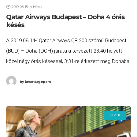
2019-08-15
in
Hírek
Qatar Airways Budapest – Doha 4 órás
késés
A 2019.08.14-i Qatar Airways QR 200 számú Budapest
(BUD) – Doha (DOH) járata a tervezett 23:40 helyett
közel négy órás késéssel, 3:31-re érkezett meg Dohába.
Ha Ön a gépen utazott,
by
kesettagepem
HÍREK