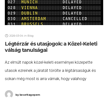
2026-03-04
in
Blog
Légtérzár és utasjogok: a Közel-Keleti
válság tanulságai
Az elmúlt napok közel-keleti eseményei közepette
utasok ezreinek a járatát törölte a légitársaságuk és
sokan még most is arra várnak, hogy valahogy
hazajuthassanak a térségből , köztük rengeteg magyart
kényszerítettek
by
kesettagepem