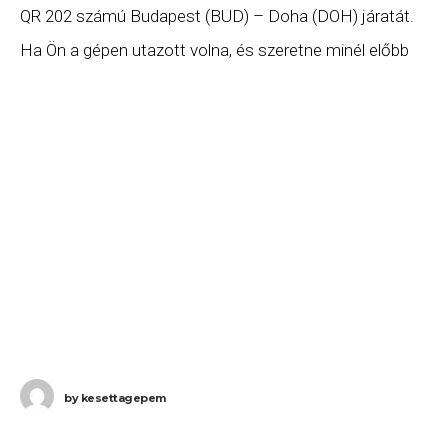
QR 202 számú Budapest (BUD) – Doha (DOH) járatát.
Ha Ön a gépen utazott volna, és szeretne minél előbb
hozzájutni a jogszabályok
by
kesettagepem