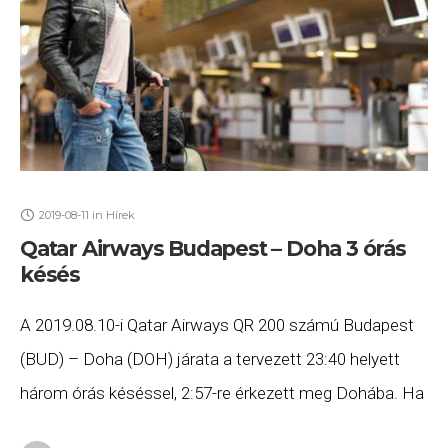
2019-08-11
in
Hírek
Qatar Airways Budapest – Doha 3 órás
késés
A 2019.08.10-i Qatar Airways QR 200 számú Budapest
(BUD) – Doha (DOH) járata a tervezett 23:40 helyett
három órás késéssel, 2:57-re érkezett meg Dohába. Ha
Ön a gépen utazott, és