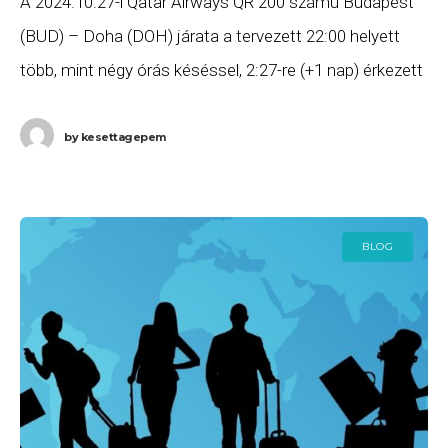
A 2024.10.27-i Qatar Airways QR 200 számú Budapest
(BUD) – Doha (DOH) járata a tervezett 22:00 helyett
több, mint négy órás késéssel, 2:27-re (+1 nap) érkezett
meg Dohába. Ha Ön
by
kesettagepem
BLOG