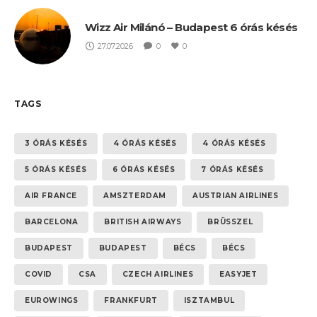
Wizz Air Milánó – Budapest 6 órás késés
27.07.2026
0
0
TAGS
3 ÓRÁS KÉSÉS
4 ÓRÁS KÉSÉS
4 ÓRÁS KÉSÉS
5 ÓRÁS KÉSÉS
6 ÓRÁS KÉSÉS
7 ÓRÁS KÉSÉS
AIR FRANCE
AMSZTERDAM
AUSTRIAN AIRLINES
BARCELONA
BRITISH AIRWAYS
BRÜSSZEL
BUDAPEST
BUDAPEST
BÉCS
BÉCS
COVID
CSA
CZECH AIRLINES
EASYJET
EUROWINGS
FRANKFURT
ISZTAMBUL