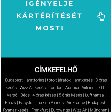
IGÉNYELJE
KÁRTÉRÍTÉSÉT
MOST!
MOST!
KÁRTÉRÍTÉSÉT
IGÉNYELJE
CÍMKEFELHŐ
Budapest
|
járattörlés
|
törölt járatok
|
járatkésés
|
3 órás
késés
|
Wizz Air késés
|
London
|
Austrian Airlines
|
LOT
|
Varsó
|
Bécs
|
4 órás késés
|
5 órás késés
|
Lufthansa
|
Párizs
|
EasyJet
|
Turkish Airlines
|
Air France
|
Budapest
|
Ryanair késés
|
Frankfurt
|
Eurowings
|
Wizz Air
|
München
|