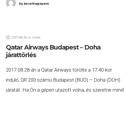
by
kesettagepem
2017-08-30
in
Hírek
Qatar Airways Budapest – Doha
járattörlés
2017.08.28-án a Qatar Airways törölte a 17:40-kor
induló, QR 200 számú Budapest (BUD) – Doha (DOH)
járatát. Ha Ön a gépen utazott volna, és szeretne minél
előbb hozzájutni a jogszabályok