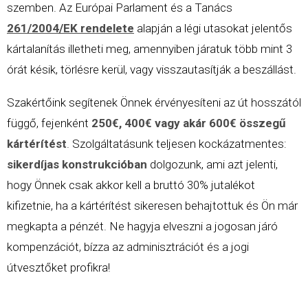
szemben. Az Európai Parlament és a Tanács
261/2004/EK rendelete
alapján a légi utasokat jelentős
kártalanítás illetheti meg, amennyiben járatuk több mint 3
órát késik, törlésre kerül, vagy visszautasítják a beszállást.
Szakértőink segítenek Önnek érvényesíteni az út hosszától
függő, fejenként
250€, 400€ vagy akár 600€ összegű
kártérítést
. Szolgáltatásunk teljesen kockázatmentes:
sikerdíjas konstrukcióban
dolgozunk, ami azt jelenti,
hogy Önnek csak akkor kell a bruttó 30% jutalékot
kifizetnie, ha a kártérítést sikeresen behajtottuk és Ön már
megkapta a pénzét. Ne hagyja elveszni a jogosan járó
kompenzációt, bízza az adminisztrációt és a jogi
útvesztőket profikra!