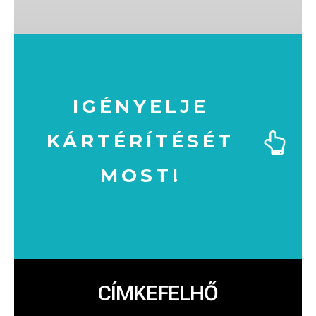
IGÉNYELJE
KÁRTÉRÍTÉSÉT
MOST!
MOST!
KÁRTÉRÍTÉSÉT
IGÉNYELJE
CÍMKEFELHŐ