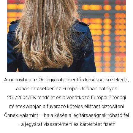
Amennyiben az Ön légijárata jelentős késéssel közlekedik,
abban az esetben az Európai Unióban hatályos
261/2004/EK
rendelet
és a vonatkozó Európai Bírósági
ítéletek alapján a fuvarozó köteles ellátást biztosítani
Önnek, valamint – ha a késés a légitársaságnak róható fel
– a jegyárat visszatéríteni és kártérítést fizetni