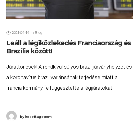
2021-04-14
in
Blog
Leáll a légiközlekedés Franciaország és
Brazília között!
Járattörlések! A rendkívül súlyos brazil járványhelyzet és
a koronavírus brazil variánsának terjedése miatt a
francia kormány felfüggesztette a légijáratokat
Franciaország és Brazília között. Az érintett
légitársaságok (leginkább az Air France
by
kesettagepem