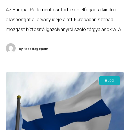
Az Európai Parlament csütörtökön elfogadta kiinduló
álláspontját a járvány ideje alatt Európában szabad
mozgást biztosító igazolványról szóló tárgyalásokra. A
javaslat legfontosabb elemei a következők: az
igazolványt COVID-19 elleni oltással és
by
kesettagepem
BLOG