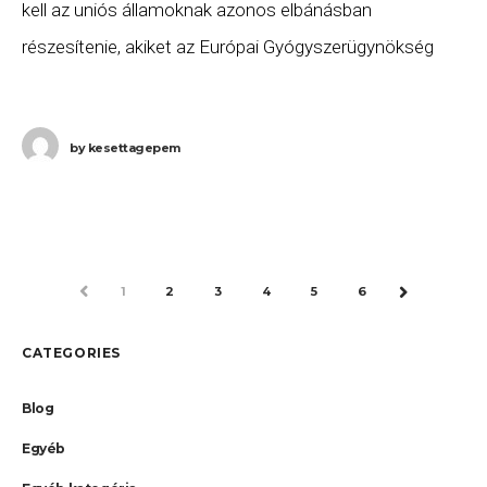
kell az uniós államoknak azonos elbánásban
részesítenie, akiket az Európai Gyógyszerügynökség
által engedélyezett vakcinával oltottak be.” Ennek
megfelelően az Unióban még nem engedélyezett
by
kesettagepem
PREV
1
2
3
4
5
6
NEXT
CATEGORIES
Blog
Egyéb