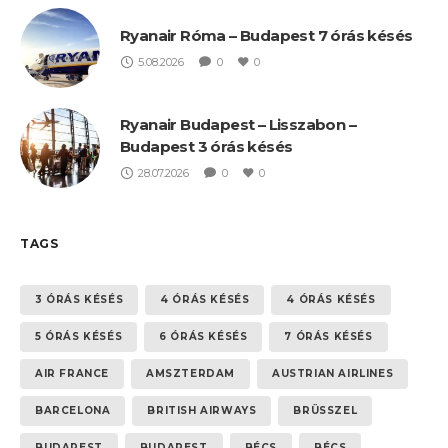
Ryanair Róma – Budapest 7 órás késés
5.08.2026
0
0
Ryanair Budapest – Lisszabon –
Budapest 3 órás késés
28.07.2026
0
0
TAGS
3 ÓRÁS KÉSÉS
4 ÓRÁS KÉSÉS
4 ÓRÁS KÉSÉS
5 ÓRÁS KÉSÉS
6 ÓRÁS KÉSÉS
7 ÓRÁS KÉSÉS
AIR FRANCE
AMSZTERDAM
AUSTRIAN AIRLINES
BARCELONA
BRITISH AIRWAYS
BRÜSSZEL
BUDAPEST
BUDAPEST
BÉCS
BÉCS