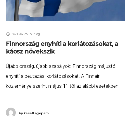
2021-04-25
in
Blog
Finnország enyhíti a korlátozásokat, a
káosz növekszik
Újabb ország, újabb szabályok: Finnország májustól
enyhíti a beutazási korlátozásokat. A Finnair
közleménye szerint május 11-től az alábbi esetekben
lehet karanténmentesség nélkül Finnországba utazni:
maximum 72 órás negatív PCR (gyors)
by
kesettagepem