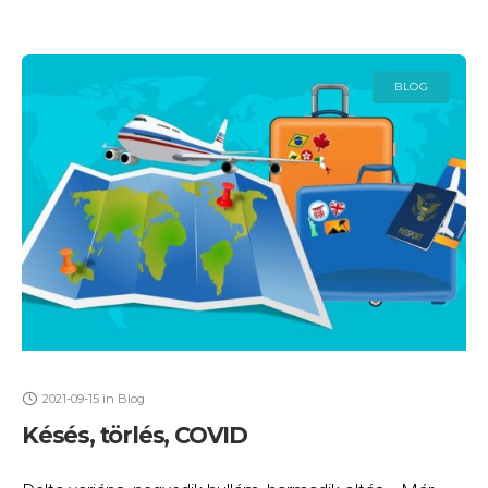
BLOG
2021-09-15
in
Blog
Késés, törlés, COVID