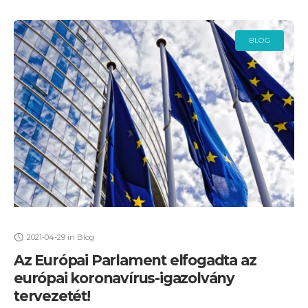
BLOG
2021-04-29
in
Blog
Az Európai Parlament elfogadta az
európai koronavírus-igazolvány
tervezetét!