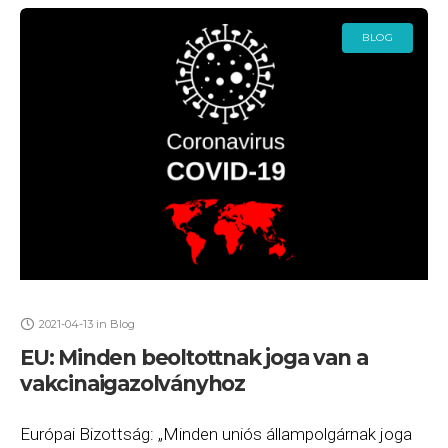
BLOG
2021-04-13
in
Blog
EU: Minden beoltottnak joga van a
vakcinaigazolványhoz
Európai Bizottság: „Minden uniós állampolgárnak joga