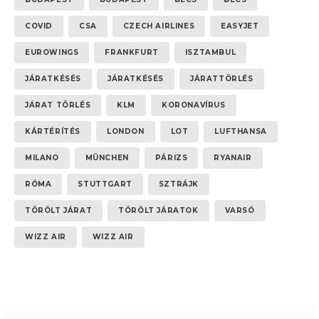
COVID
CSA
CZECH AIRLINES
EASYJET
EUROWINGS
FRANKFURT
ISZTAMBUL
JÁRATKÉSÉS
JÁRATKÉSÉS
JÁRATTÖRLÉS
JÁRAT TÖRLÉS
KLM
KORONAVÍRUS
KÁRTÉRÍTÉS
LONDON
LOT
LUFTHANSA
MILANO
MÜNCHEN
PÁRIZS
RYANAIR
RÓMA
STUTTGART
SZTRÁJK
TÖRÖLT JÁRAT
TÖRÖLT JÁRATOK
VARSÓ
WIZZ AIR
WIZZ AIR