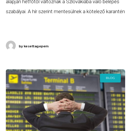
alapján hétfőtől változnak a Szlovákiába való belépés
szabályai. A hír szerint mentesülnek a kötelező karantén
alól azok a koronavírus ellen beoltott személyek, akik
elmúlt
by
kesettagepem
BLOG