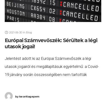
2021-06-30
in
Blog
Európai Számvevőszék: Sérültek a légi
utasok jogai!
Jelentést adott ki az Európai Számvevőszék a légi
utasok jogairól és megállapításuk egyértelmű: a Covid-
19 járvány során összességében nem tartották
tiszteletben a légi utasok alapvető jogait, és az utasok
nem
by
kesettagepem