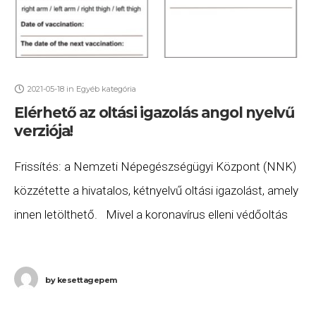
2021-05-18
in
Egyéb kategória
Elérhető az oltási igazolás angol nyelvű
verziója!
Frissítés: a Nemzeti Népegészségügyi Központ (NNK)
közzétette a hivatalos, kétnyelvű oltási igazolást, amely
innen letölthető. Mivel a koronavírus elleni védőoltás
beadásakor készített igazolás a legtöbb esetben csak
egynyelvű és
by
kesettagepem