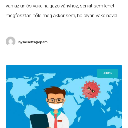
van az uniós vakcinaigazolványhoz, senkit sem lehet
megfosztani tőle még akkor sem, ha olyan vakcinával
oltották be, amelyet a saját tagállam engedélyezett” A
HVG
by
kesettagepem
HÍREK