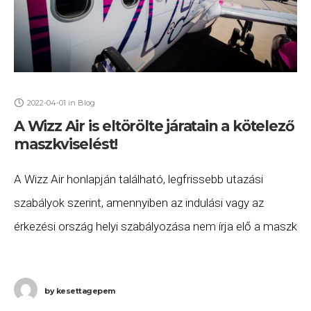
2022-04-01
in
Blog
A Wizz Air is eltörölte járatain a kötelező
maszkviselést!
A Wizz Air honlapján található, legfrissebb utazási
szabályok szerint, amennyiben az indulási vagy az
érkezési ország helyi szabályozása nem írja elő a maszk
használatát, akkor a Wizz Air sem kötelezi
by
kesettagepem