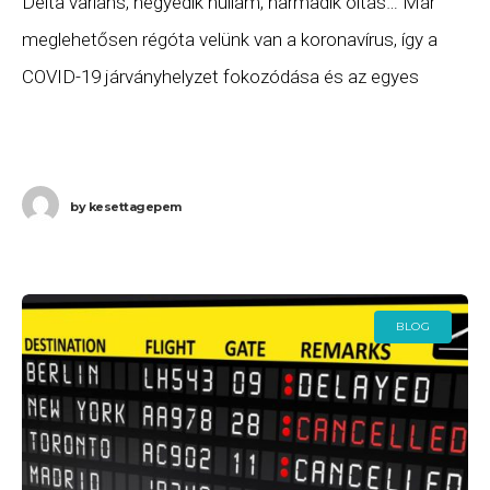
Delta variáns, negyedik hullám, harmadik oltás… Már
meglehetősen régóta velünk van a koronavírus, így a
COVID-19 járványhelyzet fokozódása és az egyes
országok beutazási korlátozásai miatt az elmúlt másfél
évben rendszeressé
by
kesettagepem
BLOG