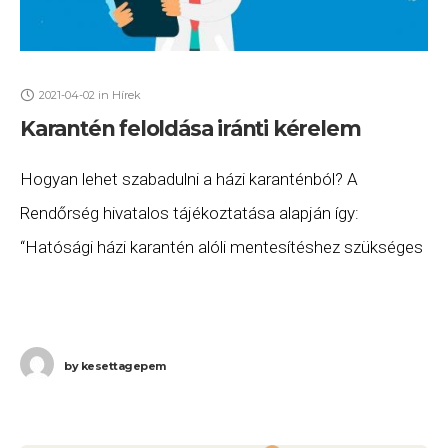
2021-04-02
in
Hírek
Karantén feloldása iránti kérelem
Hogyan lehet szabadulni a házi karanténból? A
Rendőrség hivatalos tájékoztatása alapján így:
“Hatósági házi karantén alóli mentesítéshez szükséges
kérvény benyújtása Amennyiben a 10 napot
megelőzően szeretnék elhagyni a kijelölt hatósági
by
kesettagepem