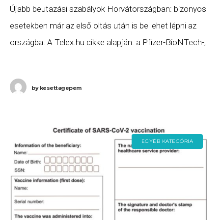
Újabb beutazási szabályok Horvátországban: bizonyos
esetekben már az első oltás után is be lehet lépni az
országba. A Telex.hu cikke alapján: a Pfizer-BioNTech-,
a Moderna- és a Szputnyik V vakcina
by
kesettagepem
EGYÉB KATEGÓRIA