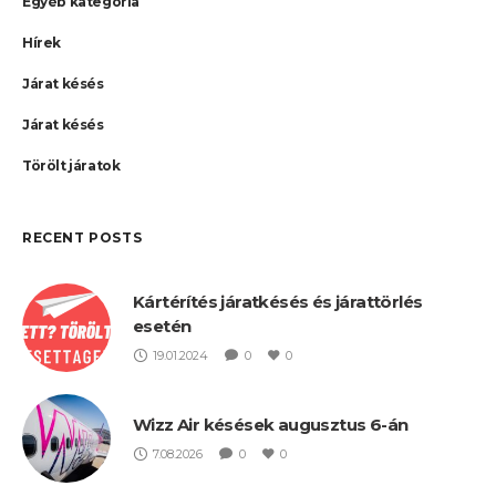
Egyéb kategória
Hírek
Járat késés
Járat késés
Törölt járatok
RECENT POSTS
Kártérítés járatkésés és járattörlés
esetén
19.01.2024
0
0
Wizz Air késések augusztus 6-án
7.08.2026
0
0