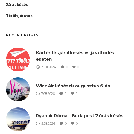
Járat késés
Törölt járatok
RECENT POSTS
Kártérítés járatkésés és járattörlés
esetén
19.01.2024
0
0
Wizz Air késések augusztus 6-án
7.08.2026
0
0
Ryanair Róma – Budapest 7 órás késés
5.08.2026
0
0