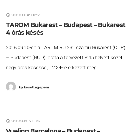
2018-09-11
in
Hírek
TAROM Bukarest – Budapest – Bukarest
4 órás késés
2018.09.10-én a TAROM RO 231 számú Bukarest (OTP)
– Budapest (BUD) járata a tervezett 8:45 helyett közel
négy órás késéssel, 12:34-re érkezett meg
Budapestre, majd a RO 232 számú Budapest (BUD)
by
kesettagepem
2018-09-10
in
Hírek
Vueling Barcelona – Budapest –