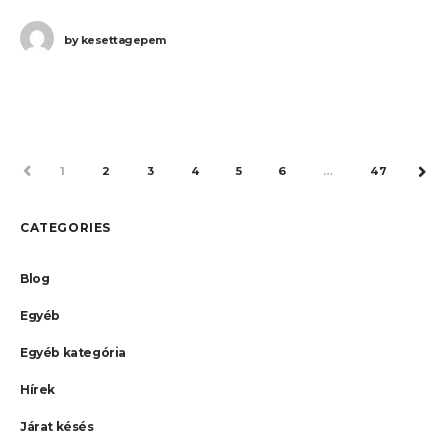
(BUD) – Varsó (WAW) járatait. Ha Ön valamelyik
by
kesettagepem
PREV
1
2
3
4
5
6
…
47
NEX
CATEGORIES
Blog
Egyéb
Egyéb kategória
Hírek
Járat késés