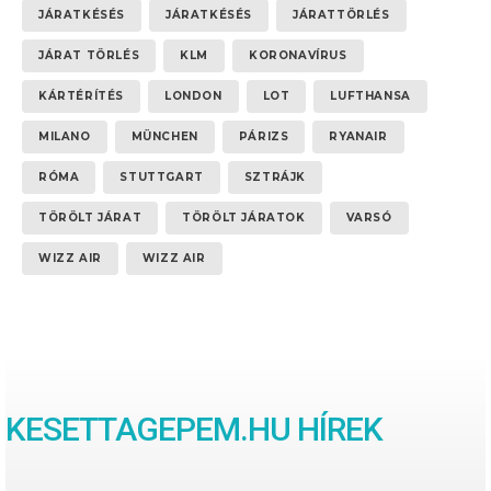
JÁRATKÉSÉS
JÁRATKÉSÉS
JÁRATTÖRLÉS
JÁRAT TÖRLÉS
KLM
KORONAVÍRUS
KÁRTÉRÍTÉS
LONDON
LOT
LUFTHANSA
MILANO
MÜNCHEN
PÁRIZS
RYANAIR
RÓMA
STUTTGART
SZTRÁJK
TÖRÖLT JÁRAT
TÖRÖLT JÁRATOK
VARSÓ
WIZZ AIR
WIZZ AIR
KESETTAGEPEM.HU HÍREK