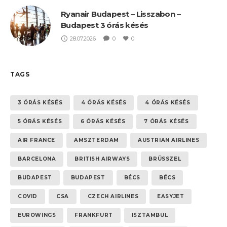
Ryanair Budapest – Lisszabon –
Budapest 3 órás késés
28.07.2026
0
0
TAGS
3 ÓRÁS KÉSÉS
4 ÓRÁS KÉSÉS
4 ÓRÁS KÉSÉS
5 ÓRÁS KÉSÉS
6 ÓRÁS KÉSÉS
7 ÓRÁS KÉSÉS
AIR FRANCE
AMSZTERDAM
AUSTRIAN AIRLINES
BARCELONA
BRITISH AIRWAYS
BRÜSSZEL
BUDAPEST
BUDAPEST
BÉCS
BÉCS
COVID
CSA
CZECH AIRLINES
EASYJET
EUROWINGS
FRANKFURT
ISZTAMBUL