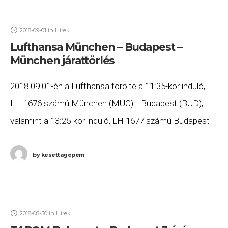
2018-09-01
in
Hírek
Lufthansa München – Budapest –
München járattörlés
2018.09.01-én a Lufthansa törölte a 11:35-kor induló,
LH 1676 számú München (MUC) –Budapest (BUD),
valamint a 13:25-kor induló, LH 1677 számú Budapest
(BUD) – München (MUC) járatait. Ha Ön valamelyik
by
kesettagepem
2018-08-30
in
Hírek