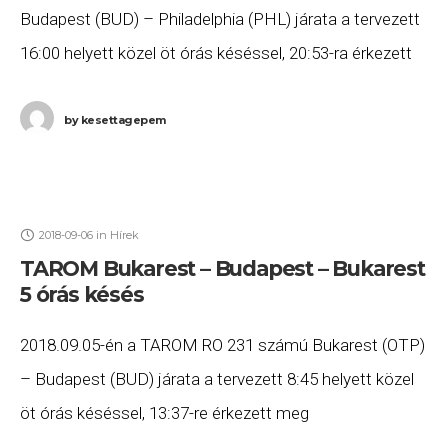
Budapest (BUD) – Philadelphia (PHL) járata a tervezett
16:00 helyett közel öt órás késéssel, 20:53-ra érkezett
meg Philadelphiába. Ha Ön a gépen utazott,
by
kesettagepem
2018-09-06
in
Hírek
TAROM Bukarest – Budapest – Bukarest
5 órás késés
2018.09.05-én a TAROM RO 231 számú Bukarest (OTP)
– Budapest (BUD) járata a tervezett 8:45 helyett közel
öt órás késéssel, 13:37-re érkezett meg
Budapestre, majd a RO 232 számú Budapest (BUD)