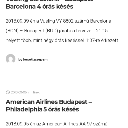
Barcelona 4 órás késés
2018.09.09-én a Vueling VY 8802 számú Barcelona
(BCN) – Budapest (BUD) járata a tervezett 21:15
helyett több, mint négy órás késéssel, 1:37-re érkezett
meg Budapestre, majd a VY 8803 számú Budapest
by
kesettagepem
2018-09-06
in
Hírek
American Airlines Budapest –
Philadelphia 5 órás késés
2018.09.05-én az American Airlines AA 97 számú