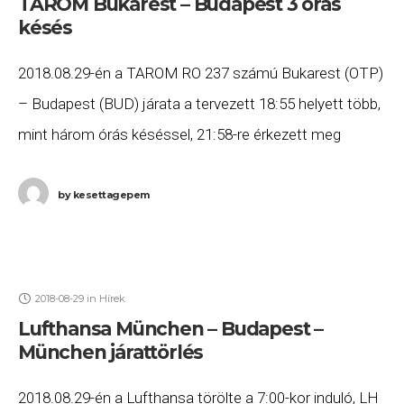
TAROM Bukarest – Budapest 3 órás
késés
2018.08.29-én a TAROM RO 237 számú Bukarest (OTP)
– Budapest (BUD) járata a tervezett 18:55 helyett több,
mint három órás késéssel, 21:58-re érkezett meg
Budapestre. Ha Ön a gépen utazott,
by
kesettagepem
2018-08-29
in
Hírek
Lufthansa München – Budapest –
München járattörlés
2018.08.29-én a Lufthansa törölte a 7:00-kor induló, LH