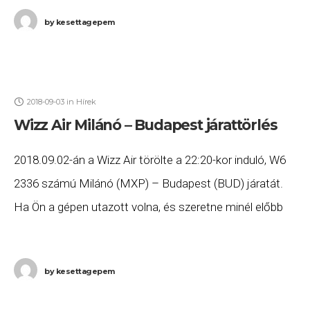
by
kesettagepem
2018-09-03
in
Hírek
Wizz Air Milánó – Budapest járattörlés
2018.09.02-án a Wizz Air törölte a 22:20-kor induló, W6
2336 számú Milánó (MXP) – Budapest (BUD) járatát.
Ha Ön a gépen utazott volna, és szeretne minél előbb
hozzájutni a jogszabályok
by
kesettagepem