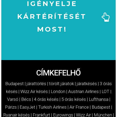
IGÉNYELJE
KÁRTÉRÍTÉSÉT
MOST!
MOST!
KÁRTÉRÍTÉSÉT
IGÉNYELJE
CÍMKEFELHŐ
Budapest
|
járattörlés
|
törölt járatok
|
járatkésés
|
3 órás
késés
|
Wizz Air késés
|
London
|
Austrian Airlines
|
LOT
|
Varsó
|
Bécs
|
4 órás késés
|
5 órás késés
|
Lufthansa
|
Párizs
|
EasyJet
|
Turkish Airlines
|
Air France
|
Budapest
|
Ryanair késés
|
Frankfurt
|
Eurowings
|
Wizz Air
|
München
|