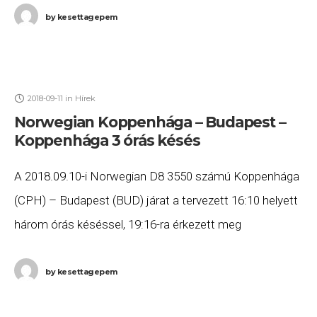
by
kesettagepem
2018-09-11
in
Hírek
Norwegian Koppenhága – Budapest –
Koppenhága 3 órás késés
A 2018.09.10-i Norwegian D8 3550 számú Koppenhága
(CPH) – Budapest (BUD) járat a tervezett 16:10 helyett
három órás késéssel, 19:16-ra érkezett meg
Budapestre, majd a D8 3551 számú Budapest (BUD)
by
kesettagepem