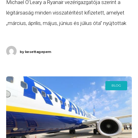
Michael O’Leary a Ryanair vezérigazgatója szerint a
légitársaság minden visszatérítést kifizetett, amelyet
„március, április, május, június és július óta” nyújtottak
be és „minden olyan ügyfél, aki készpénz-visszatérítést
kért a Ryanairtől,
by
kesettagepem
BLOG