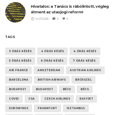
Hivatalos: a Tanács is rábólintott, végleg
átment az utasjogi reform!
14.07.2026
0
0
TAGS
3 ÓRÁS KÉSÉS
4 ÓRÁS KÉSÉS
4 ÓRÁS KÉSÉS
5 ÓRÁS KÉSÉS
6 ÓRÁS KÉSÉS
7 ÓRÁS KÉSÉS
AIR FRANCE
AMSZTERDAM
AUSTRIAN AIRLINES
BARCELONA
BRITISH AIRWAYS
BRÜSSZEL
BUDAPEST
BUDAPEST
BÉCS
BÉCS
COVID
CSA
CZECH AIRLINES
EASYJET
EUROWINGS
FRANKFURT
ISZTAMBUL