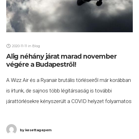
2020-11-11
in
Blog
Alig néhány járat marad november
végére a Budapestről!
A Wizz Air és a Ryanair brutális törléseiről már korábban
is írtunk, de sajnos több légitársaság is további
járattörlésekre kényszerült a COVID helyzet folyamatos
romlása és a szigorodó utazási korlátozások
by
kesettagepem