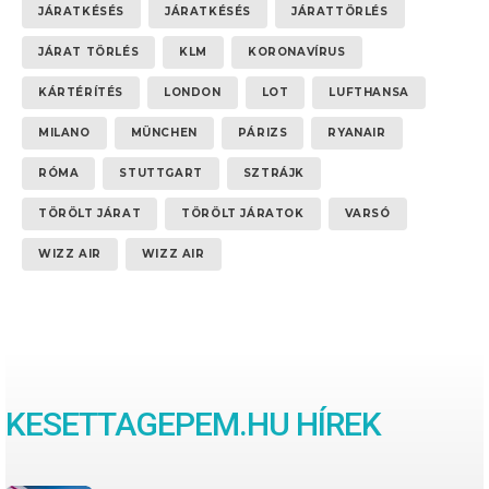
JÁRATKÉSÉS
JÁRATKÉSÉS
JÁRATTÖRLÉS
JÁRAT TÖRLÉS
KLM
KORONAVÍRUS
KÁRTÉRÍTÉS
LONDON
LOT
LUFTHANSA
MILANO
MÜNCHEN
PÁRIZS
RYANAIR
RÓMA
STUTTGART
SZTRÁJK
TÖRÖLT JÁRAT
TÖRÖLT JÁRATOK
VARSÓ
WIZZ AIR
WIZZ AIR
KESETTAGEPEM.HU HÍREK