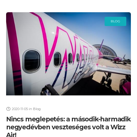
BLOG
2020-11-05
in
Blog
Nincs meglepetés: a második-harmadik
negyedévben veszteséges volt a Wizz
Air!