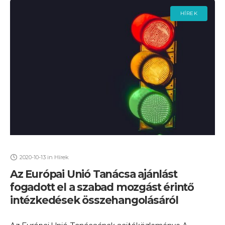
HÍREK
2020-10-13
in
Hírek
Az Európai Unió Tanácsa ajánlást
fogadott el a szabad mozgást érintő
intézkedések összehangolásáról