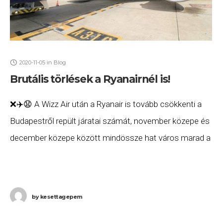
2020-11-05
in
Blog
Brutális törlések a Ryanairnél is!
❌✈️😧 A Wizz Air után a Ryanair is tovább csökkenti a
Budapestről repült járatai számát, november közepe és
december közepe között mindössze hat város marad a
menetrendben! ⚠️ És hogy
by
kesettagepem