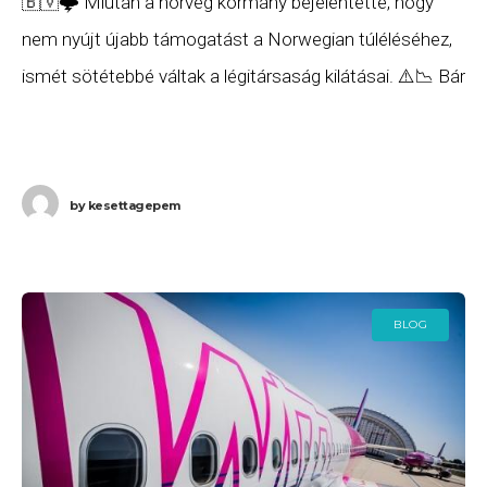
🇧🇻🌩️ Miután a norvég kormány bejelentette, hogy
nem nyújt újabb támogatást a Norwegian túléléséhez,
ismét sötétebbé váltak a légitársaság kilátásai. ⚠️📉 Bár
már a Boeing 737 MAX-ok és a Dreamlinerek repülési
korlátozásai is súlyosan
by
kesettagepem
BLOG