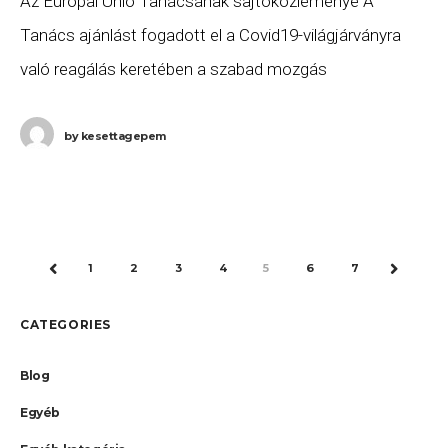
Az Európai Unió Tanácsának sajtóközleménye A
Tanács ajánlást fogadott el a Covid19-világjárványra
való reagálás keretében a szabad mozgás
korlátozására vonatkozó összehangolt
megközelítésről. A Tanács célja, hogy ezzel az
by
kesettagepem
ajánlással elejét
1
2
3
4
5
6
7
PREV
NEXT
CATEGORIES
Blog
Egyéb