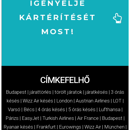
IGÉNYELJE
KÁRTÉRÍTÉSÉT
MOST!
MOST!
KÁRTÉRÍTÉSÉT
IGÉNYELJE
CÍMKEFELHŐ
Budapest
|
járattörlés
|
törölt járatok
|
járatkésés
|
3 órás
késés
|
Wizz Air késés
|
London
|
Austrian Airlines
|
LOT
|
Varsó
|
Bécs
|
4 órás késés
|
5 órás késés
|
Lufthansa
|
Párizs
|
EasyJet
|
Turkish Airlines
|
Air France
|
Budapest
|
Ryanair késés
|
Frankfurt
|
Eurowings
|
Wizz Air
|
München
|