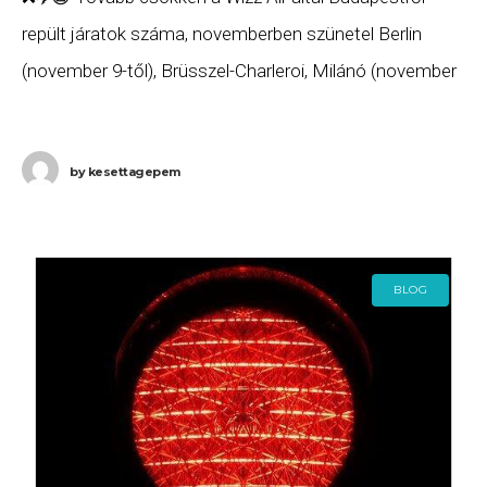
repült járatok száma, novemberben szünetel Berlin
(november 9-től), Brüsszel-Charleroi, Milánó (november
9-től), és Párizs is! ⚠️ És hogy mi marad? A
by
kesettagepem
BLOG