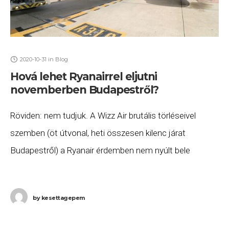
2020-10-31
in
Blog
Hová lehet Ryanairrel eljutni
novemberben Budapestről?
Röviden: nem tudjuk. A Wizz Air brutális törléseivel
szemben (öt útvonal, heti összesen kilenc járat
Budapestről) a Ryanair érdemben nem nyúlt bele
novemberi menetrendjébe. Jelenleg ezek a városok
foglalhatók, de
by
kesettagepem