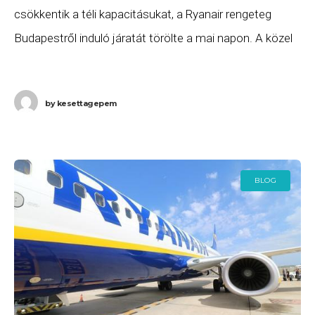
csökkentik a téli kapacitásukat, a Ryanair rengeteg
Budapestről induló járatát törölte a mai napon. A közel
50 tervezett célpontból – a jelenlegi tervek
by
kesettagepem
BLOG