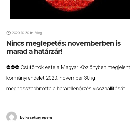
2020-10-30
in
Blog
Nincs meglepetés: novemberben is
marad a határzár!
⛔️⛔️⛔️ Csütörtök este a Magyar Közlönyben megjelent
kormányrendelet 2020. november 30-ig
meghosszabbította a harárellenőrzés visszaállítását
Magyarország határain. ⚠️⚠️ Fontos, hogy mind az
utazási korlátozásokat további rendeletben
by
kesettagepem
szabályozza a kormány, amely nem