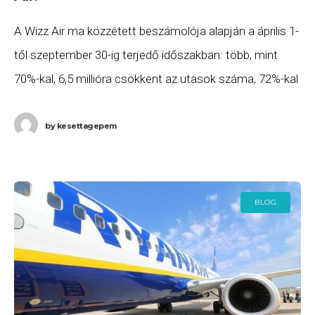
A Wizz Air ma közzétett beszámolója alapján a április 1-
től szeptember 30-ig terjedő időszakban: több, mint
70%-kal, 6,5 millióra csökkent az utasok száma, 72%-kal
csökkent a bevétel, és 95 százalékról
by
kesettagepem
BLOG