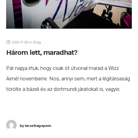
2020-11-05
in
Blog
Három lett, maradhat?
Pár napja írtuk, hogy csak öt útvonal marad a Wizz
Airnél novemberre. Nos, annyi sem, mert a légitársaság
törölte a bázeli és az dortmundi járatokat is, vagyis
november 9-től mindössze
by
kesettagepem