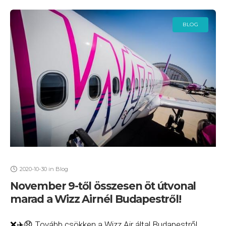
BLOG
2020-10-30
in
Blog
November 9-től összesen öt útvonal
marad a Wizz Airnél Budapestről!
❌✈️😧 Tovább csökken a Wizz Air által Budapestről