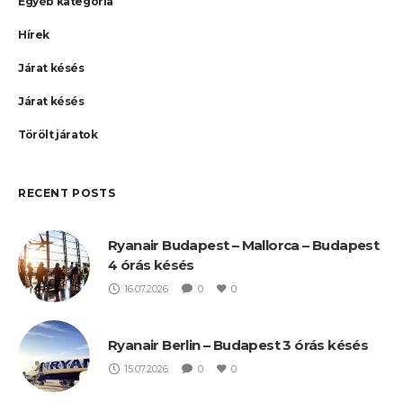
Egyéb kategória
Hírek
Járat késés
Járat késés
Törölt járatok
RECENT POSTS
Ryanair Budapest – Mallorca – Budapest
4 órás késés
16.07.2026
0
0
Ryanair Berlin – Budapest 3 órás késés
15.07.2026
0
0