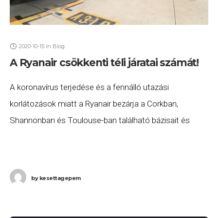
2020-10-15
in
Blog
A Ryanair csökkenti téli járatai számát!
A koronavírus terjedése és a fennálló utazási
korlátozások miatt a Ryanair bezárja a Corkban,
Shannonban és Toulouse-ban található bázisait és
jelentősen csökkenti járatai számát is: a jelenlegi tervek
szerint a
by
kesettagepem