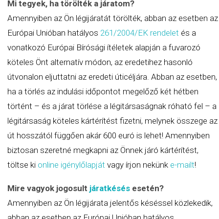
Mi tegyek, ha törölték a járatom?
Amennyiben az Ön légijáratát törölték, abban az esetben az
Európai Unióban hatályos
261/2004/EK
rendelet
és a
vonatkozó Európai Bírósági ítéletek alapján a fuvarozó
köteles Önt alternatív módon, az eredetihez hasonló
útvonalon eljuttatni az eredeti úticéljára. Abban az esetben,
ha a törlés az indulási időpontot megelőző két hétben
történt – és a járat törlése a légitársaságnak róható fel – a
légitársaság köteles kártérítést fizetni, melynek összege az
út hosszától függően akár 600 euró is lehet! Amennyiben
biztosan szeretné megkapni az Önnek járó kártérítést,
töltse ki
online igénylőlapját
vagy írjon nekünk
e-mailt
!
Mire vagyok jogosult
járatkésés
esetén?
Amennyiben az Ön légijárata jelentős késéssel közlekedik,
abban az esetben az Európai Unióban hatályos