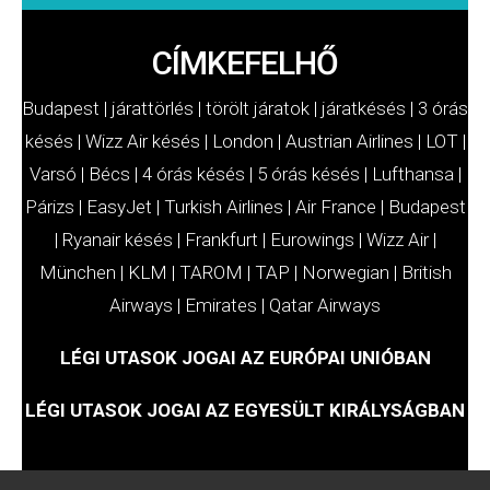
CÍMKEFELHŐ
Budapest
|
járattörlés
|
törölt járatok
|
járatkésés
|
3 órás
késés
|
Wizz Air késés
|
London
|
Austrian Airlines
|
LOT
|
Varsó
|
Bécs
|
4 órás késés
|
5 órás késés
|
Lufthansa
|
Párizs
|
EasyJet
|
Turkish Airlines
|
Air France
|
Budapest
|
Ryanair késés
|
Frankfurt
|
Eurowings
|
Wizz Air
|
München
|
KLM
|
TAROM
|
TAP
|
Norwegian
|
British
Airways
|
Emirates
|
Qatar Airways
LÉGI UTASOK JOGAI AZ EURÓPAI UNIÓBAN
LÉGI UTASOK JOGAI AZ EGYESÜLT KIRÁLYSÁGBAN