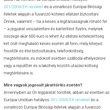
261/2004/EK
rendelet
és a vonatkozó Európai Bírósági
ítéletek alapján a fuvarozó köteles ellátást biztosítani
Önnek, valamint – ha a késés a légitársaságnak róható fel
– a jegyárat visszatéríteni és kártérítést fizetni, melynek
összege akár 600 euró is lehet! Az ellátási kötelezettség
két órát meghaladó késés esetén áll fenn, mely kiterjed
frissítők és étel biztosítására, telefonköltség
megtérítésére, és indokolt esetben szállodai elhelyezésre
vagy a repülőtér és a lakóhely közötti utazási költség
megtérítésére is.
Mire vagyok jogosult járattörlés esetén?
Amennyiben az Ön légijáratát törölték, abban az esetben az
Európai Unióban hatályos
261/2004/EK
rendelet
és a
vonatkozó Európai Bírósági ítéletek alapján a fuvarozó