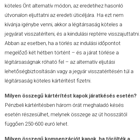
köteles Önt alternatív módon, az eredetihez hasonló
útvonalon eljuttatni az eredeti úticéljára. Ha ezt nem
kívánja igénybe venni, akkor a légitársaság köteles a
jegyárat visszatéríteni, és a kiindulási reptérre visszajuttatni.
Abban az esetben, ha a törlés az indulási időpontot
megelőző két hétben történt – és a járat törlése a
légitársaságnak róható fel – az alternatív eljutási
lehetőségbiztosításán vagy a jegyár visszatérítésén túl a
légitársaság köteles kártérítést fizetni.
Milyen összegű kártérítést kapok járatkésés esetén?
Pénzbeli kártérítésben három órát meghaladó késés
esetén részesülhet, melynek összege az út hosszától
függően 250-600 euró lehet.
Milyen összegű kompenzációt kapok, ha törölték a