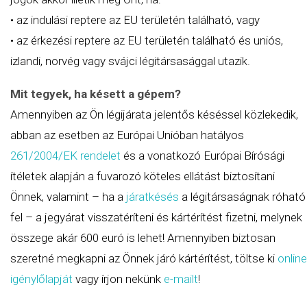
• az indulási reptere az EU területén található, vagy
• az érkezési reptere az EU területén található és uniós,
izlandi, norvég vagy svájci légitársasággal utazik.
Mit tegyek, ha késett a gépem?
Amennyiben az Ön légijárata jelentős késéssel közlekedik,
abban az esetben az Európai Unióban hatályos
261/2004/EK
rendelet
és a vonatkozó Európai Bírósági
ítéletek alapján a fuvarozó köteles ellátást biztosítani
Önnek, valamint – ha a
járatkésés
a légitársaságnak róható
fel – a jegyárat visszatéríteni és kártérítést fizetni, melynek
összege akár 600 euró is lehet! Amennyiben biztosan
szeretné megkapni az Önnek járó kártérítést, töltse ki
online
igénylőlapját
vagy írjon nekünk
e-mailt
!