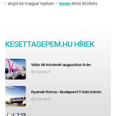
– angol és magyar nyelven –
innen
lehet letölteni.
KESETTAGEPEM.HU HÍREK
Wizz Air késések augusztus 6-án
2026-08-07
Ryanair Róma – Budapest 7 órás késés
2026-08-05