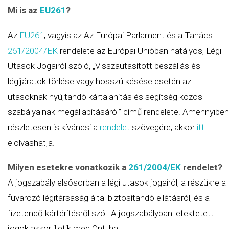
Mi is az
EU261
?
Az
EU261
, vagyis az Az Európai Parlament és a Tanács
261/2004/EK
rendelete az Európai Unióban hatályos, Légi
Utasok Jogairól szóló, „Visszautasított beszállás és
légijáratok törlése vagy hosszú késése esetén az
utasoknak nyújtandó kártalanítás és segítség közös
szabályainak megállapításáról” című rendelete. Amennyiben
részletesen is kíváncsi a
rendelet
szövegére, akkor
itt
elolvashatja.
Milyen esetekre vonatkozik a
261/2004/EK
rendelet?
A jogszabály elsősorban a légi utasok jogairól, a részükre a
fuvarozó légitársaság által biztosítandó ellátásról, és a
fizetendő kártérítésről szól. A jogszabályban lefektetett
jogok akkor illetik meg Önt, ha: