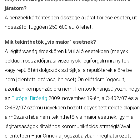
járatom?
A pénzbeli kártérítésben összege a járat törlése esetén, út
hosszától függően 250-600 euró lehet.
Mik tekinthetők „vis maior” esetnek?
A légitársaság érdekkörén kívül álló esetekben (melyek
például: rossz időjárási viszonyok, légiforgalmi irányítók
vagy repülőtéri dolgozók sztrájkja, a repülőterek előre be
nem jelentett lezárása, baleset) Ön ellátásra jogosult,
azonban kompenzációra nem. Fontos kihangsúlyozni, hogy
az
Európai Bíróság
2009. november 19-én, a C-402/07 és a
C-432/07 számú ügyekben hozott egyesített ítélete alapján
a műszaki hiba nem tekinthető vis maior esetnek, így – a
légitársaságok általános kommunikációs stratégiájával
ellentétben – jár Önnek a jogszabályban meghatározott