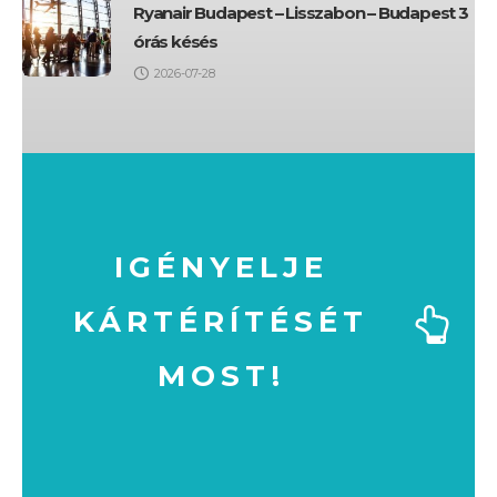
Ryanair Budapest – Lisszabon – Budapest 3
órás késés
2026-07-28
IGÉNYELJE
KÁRTÉRÍTÉSÉT
MOST!
MOST!
KÁRTÉRÍTÉSÉT
IGÉNYELJE