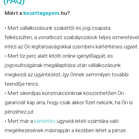
(FAQ)
Miért a
kesettagepem
.hu?
• Mert vállalkozásunk szakértői és jogi csapata
felkészülten, a vonatkozó szabályozások teljes ismeretével
intézi az Ön légitársaságokkal szembeni kártérítéses ügyeit.
• Mert tíz perc alatt kitölti online igénylőlapját, és
jogosultságának megállapítása után vállalkozásunk
megkezdi az ügyintézést, így Önnek semmilyen további
teendője nincs.
• Mert sikerdíjas konstrukciónknak köszönhetően Ön
garanciát kap arra, hogy csak akkor fizet nekünk, ha Ön is
pénzéhez jut.
• Mert már a
kártérítés
ügyvédi letéti számlára való
megérkezésének másnapján a kezében lehet a pénze.