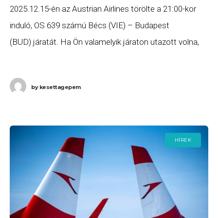
2025.12.15-én az Austrian Airlines törölte a 21:00-kor
induló, OS 639 számú Bécs (VIE) – Budapest
(BUD) járatát. Ha Ön valamelyik járaton utazott volna,
és szeretne minél előbb hozzájutni a jogszabályok
alapján
by
kesettagepem
HÍREK