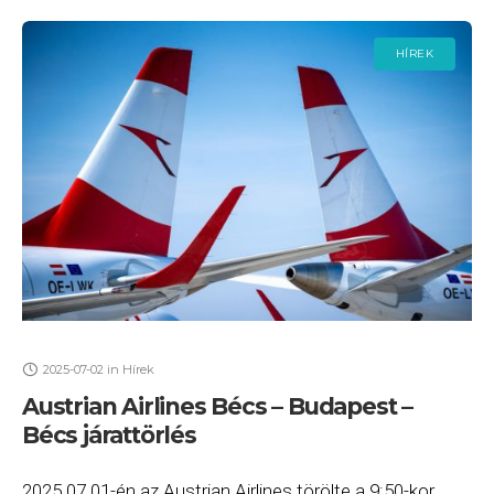
HÍREK
2025-07-02
in
Hírek
Austrian Airlines Bécs – Budapest –
Bécs járattörlés
2025.07.01-én az Austrian Airlines törölte a 9:50-kor