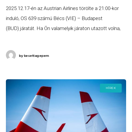
2025.12.17-én az Austrian Airlines törölte a 21:00-kor
induló, OS 639 számú Bécs (VIE) – Budapest
(BUD) járatát. Ha Ön valamelyik járaton utazott volna,
és szeretne minél előbb hozzájutni a jogszabályok
alapján
by
kesettagepem
HÍREK