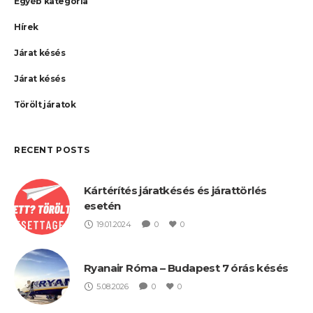
Egyéb kategória
Hírek
Járat késés
Járat késés
Törölt járatok
RECENT POSTS
Kártérítés járatkésés és járattörlés
esetén
19.01.2024
0
0
Ryanair Róma – Budapest 7 órás késés
5.08.2026
0
0