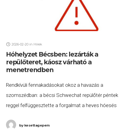
2026-02-20
in
Hírek
Hóhelyzet Bécsben: lezárták a
repülőteret, káosz várható a
menetrendben
Rendkívüli fennakadásokat okoz a havazás a
szomszédban: a bécsi Schwechat repülőtér péntek
reggel felfüggesztette a forgalmat a heves hóesés
miatt. Frissítés: a havazás miatt az Austrian Airlines
törölte a 7:50-kor
by
kesettagepem