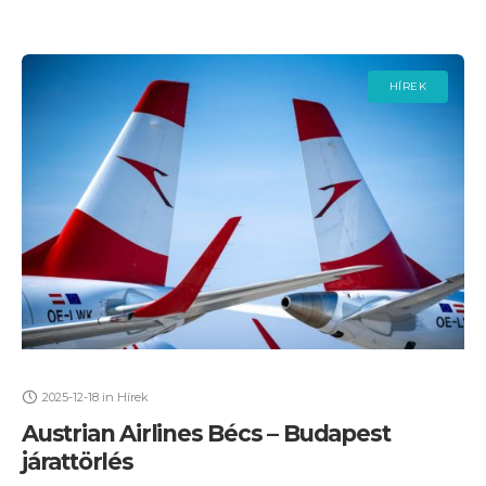
HÍREK
2025-12-18
in
Hírek
Austrian Airlines Bécs – Budapest
járattörlés