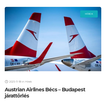
HÍREK
2025-11-18
in
Hírek
Austrian Airlines Bécs – Budapest
járattörlés