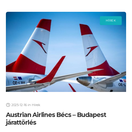
HÍREK
2025-12-16
in
Hírek
Austrian Airlines Bécs – Budapest
járattörlés