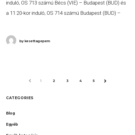
induló, OS 713 számú Bécs (VIE) – Budapest (BUD) és
a 11:20-kor induló, OS 714 számú Budapest (BUD) –
Bécs (VIE) járatát. Ha
by
kesettagepem
PREV
1
2
3
4
5
NEXT
CATEGORIES
Blog
Egyéb