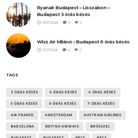
Ryanair Budapest – Lisszabon –
Budapest 3 órás késés
28.07.2026
0
0
Wizz Air Milánó – Budapest 6 órás késés
27.07.2026
0
0
TAGS
3 ÓRÁS KÉSÉS
4 ÓRÁS KÉSÉS
4 ÓRÁS KÉSÉS
5 ÓRÁS KÉSÉS
6 ÓRÁS KÉSÉS
7 ÓRÁS KÉSÉS
AIR FRANCE
AMSZTERDAM
AUSTRIAN AIRLINES
BARCELONA
BRITISH AIRWAYS
BRÜSSZEL
BUDAPEST
BUDAPEST
BÉCS
BÉCS