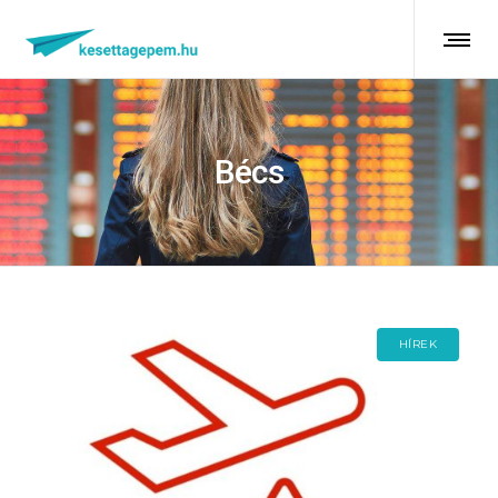
Bécs
HÍREK