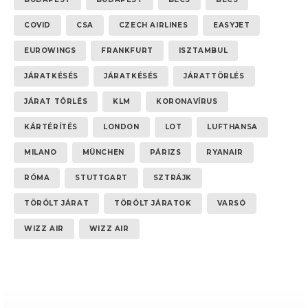
COVID
CSA
CZECH AIRLINES
EASYJET
EUROWINGS
FRANKFURT
ISZTAMBUL
JÁRATKÉSÉS
JÁRATKÉSÉS
JÁRATTÖRLÉS
JÁRAT TÖRLÉS
KLM
KORONAVÍRUS
KÁRTÉRÍTÉS
LONDON
LOT
LUFTHANSA
MILANO
MÜNCHEN
PÁRIZS
RYANAIR
RÓMA
STUTTGART
SZTRÁJK
TÖRÖLT JÁRAT
TÖRÖLT JÁRATOK
VARSÓ
WIZZ AIR
WIZZ AIR