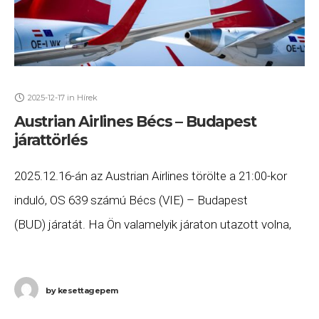
2025-12-17
in
Hírek
Austrian Airlines Bécs – Budapest
járattörlés
2025.12.16-án az Austrian Airlines törölte a 21:00-kor
induló, OS 639 számú Bécs (VIE) – Budapest
(BUD) járatát. Ha Ön valamelyik járaton utazott volna,
és szeretne minél előbb hozzájutni a jogszabályok
alapján
by
kesettagepem