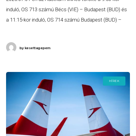
induló, OS 713 számú Bécs (VIE) – Budapest (BUD) és
a 11:15-kor induló, OS 714 számú Budapest (BUD) –
Bécs (VIE) járatát. Ha
by
kesettagepem
HÍREK