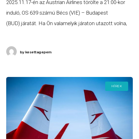
2025.11.17-én az Austrian Airlines törölte a 21:00-kor
induló, OS 639 számú Bécs (VIE) – Budapest
(BUD) járatát. Ha Ön valamelyik járaton utazott volna,
és szeretne minél előbb hozzájutni a jogszabályok
alapján
by
kesettagepem
HÍREK