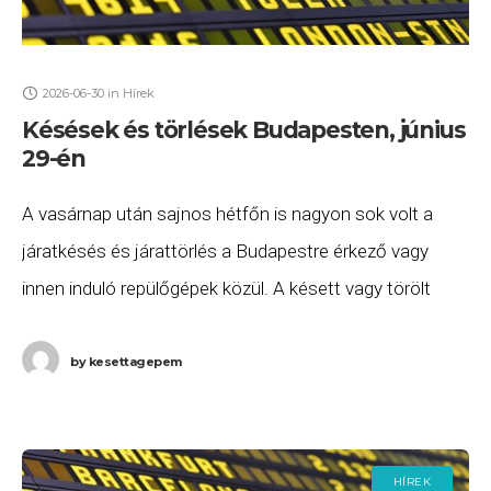
2026-06-30
in
Hírek
Késések és törlések Budapesten, június
29-én
A vasárnap után sajnos hétfőn is nagyon sok volt a
járatkésés és járattörlés a Budapestre érkező vagy
innen induló repülőgépek közül. A késett vagy törölt
járatok listája 2026. június 29-én
by
kesettagepem
HÍREK