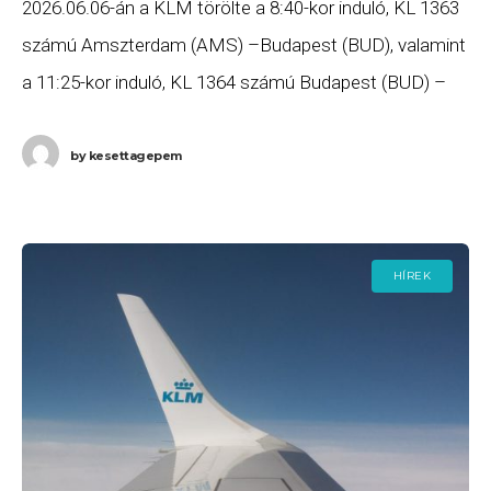
2026.06.06-án a KLM törölte a 8:40-kor induló, KL 1363
számú Amszterdam (AMS) –Budapest (BUD), valamint
a 11:25-kor induló, KL 1364 számú Budapest (BUD) –
Amszterdam (AMS) járatait. Ha Ön valamelyik
by
kesettagepem
HÍREK