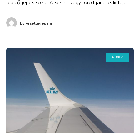
repülőgépek közül. A késett vagy törölt járatok listája
2026. június 28-án (vasárnap) a következő. A
by
kesettagepem
HÍREK