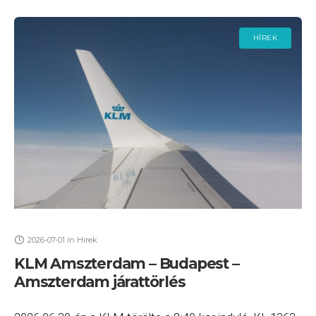
HÍREK
2026-07-01
in
Hírek
KLM Amszterdam – Budapest –
Amszterdam járattörlés