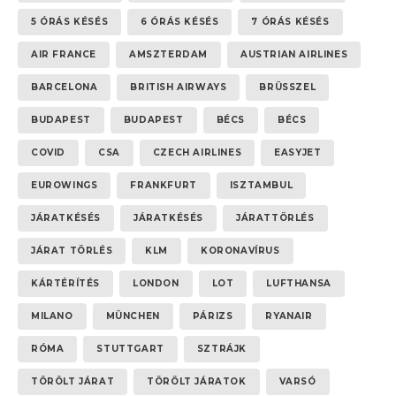
5 ÓRÁS KÉSÉS
6 ÓRÁS KÉSÉS
7 ÓRÁS KÉSÉS
AIR FRANCE
AMSZTERDAM
AUSTRIAN AIRLINES
BARCELONA
BRITISH AIRWAYS
BRÜSSZEL
BUDAPEST
BUDAPEST
BÉCS
BÉCS
COVID
CSA
CZECH AIRLINES
EASYJET
EUROWINGS
FRANKFURT
ISZTAMBUL
JÁRATKÉSÉS
JÁRATKÉSÉS
JÁRATTÖRLÉS
JÁRAT TÖRLÉS
KLM
KORONAVÍRUS
KÁRTÉRÍTÉS
LONDON
LOT
LUFTHANSA
MILANO
MÜNCHEN
PÁRIZS
RYANAIR
RÓMA
STUTTGART
SZTRÁJK
TÖRÖLT JÁRAT
TÖRÖLT JÁRATOK
VARSÓ