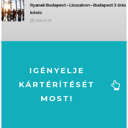
Ryanair Budapest – Lisszabon – Budapest 3 órás
késés
2026-07-28
IGÉNYELJE
KÁRTÉRÍTÉSÉT
MOST!
MOST!
KÁRTÉRÍTÉSÉT
IGÉNYELJE