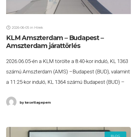
2026-06-05
in
Hírek
KLM Amszterdam – Budapest –
Amszterdam járattörlés
2026.06.05-én a KLM törölte a 8:40-kor induló, KL 1363
számú Amszterdam (AMS) –Budapest (BUD), valamint
a 11:25-kor induló, KL 1364 számú Budapest (BUD) –
Amszterdam (AMS) járatait. Ha Ön valamelyik
by
kesettagepem
BLOG