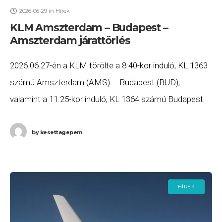
2026-06-29
in
Hírek
KLM Amszterdam – Budapest –
Amszterdam járattörlés
2026.06.27-én a KLM törölte a 8:40-kor induló, KL 1363
számú Amszterdam (AMS) – Budapest (BUD),
valamint a 11:25-kor induló, KL 1364 számú Budapest
(BUD) – Amszterdam (AMS) járatait. Ha Ön
by
kesettagepem
HÍREK