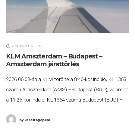
2026-06-08
in
Hírek
KLM Amszterdam – Budapest –
Amszterdam járattörlés
2026.06.08-án a KLM törölte a 8:40-kor induló, KL 1363
számú Amszterdam (AMS) –Budapest (BUD), valamint
a 11:25-kor induló, KL 1364 számú Budapest (BUD) –
Amszterdam (AMS) járatait. Ha Ön valamelyik
by
kesettagepem