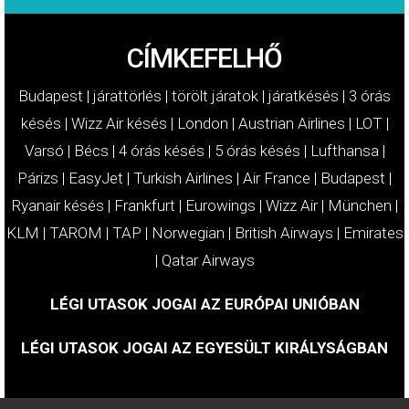
CÍMKEFELHŐ
Budapest
|
járattörlés
|
törölt járatok
|
járatkésés
|
3 órás
késés
|
Wizz Air késés
|
London
|
Austrian Airlines
|
LOT
|
Varsó
|
Bécs
|
4 órás késés
|
5 órás késés
|
Lufthansa
|
Párizs
|
EasyJet
|
Turkish Airlines
|
Air France
|
Budapest
|
Ryanair késés
|
Frankfurt
|
Eurowings
|
Wizz Air
|
München
|
KLM
|
TAROM
|
TAP
|
Norwegian
|
British Airways
|
Emirates
|
Qatar Airways
LÉGI UTASOK JOGAI AZ EURÓPAI UNIÓBAN
LÉGI UTASOK JOGAI AZ EGYESÜLT KIRÁLYSÁGBAN