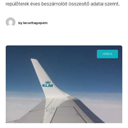
repülőterek éves beszámolóit összesítő adatai szerint,
továbbra is az „örökös első” London-Heathrow (LHR)
Európa legforgalmasabb repülőtere, ahol több, mint
by
kesettagepem
HÍREK