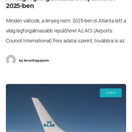
2025-ben
Minden változik, a lényeg nem: 2025-ben is Atlanta lett a
világ legforgalmasabb repülőtere! Az ACI (Airports
Council International) friss adatai szerint, továbbra is az
„örökös első” Atlanta (ATL) a világ
by
kesettagepem
HÍREK