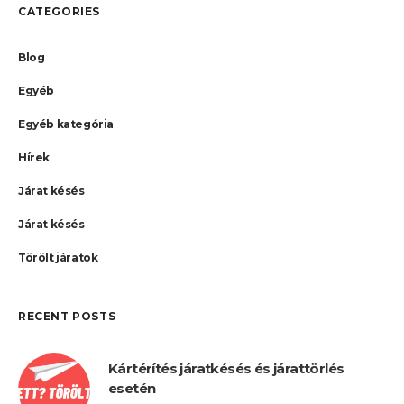
CATEGORIES
Blog
Egyéb
Egyéb kategória
Hírek
Járat késés
Járat késés
Törölt járatok
RECENT POSTS
Kártérítés járatkésés és járattörlés
esetén