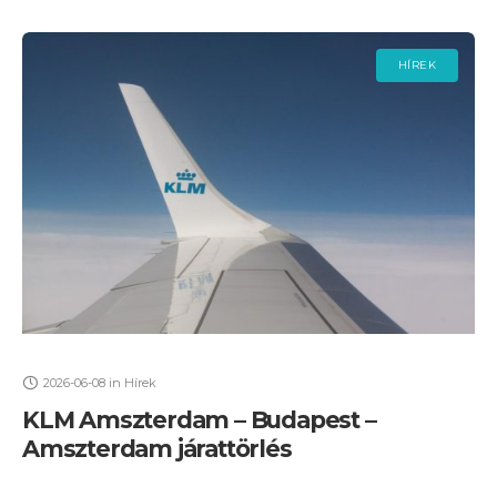
HÍREK
2026-06-08
in
Hírek
KLM Amszterdam – Budapest –
Amszterdam járattörlés