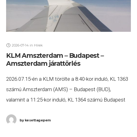
2026-07-14
in
Hírek
KLM Amszterdam – Budapest –
Amszterdam járattörlés
2026.07.15-én a KLM törölte a 8:40-kor induló, KL 1363
számú Amszterdam (AMS) – Budapest (BUD),
valamint a 11:25-kor induló, KL 1364 számú Budapest
(BUD) – Amszterdam (AMS) járatait. Ha Ön
by
kesettagepem