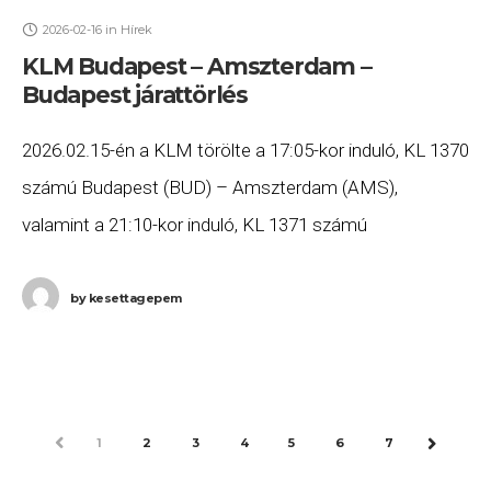
2026-02-16
in
Hírek
KLM Budapest – Amszterdam –
Budapest járattörlés
2026.02.15-én a KLM törölte a 17:05-kor induló, KL 1370
számú Budapest (BUD) – Amszterdam (AMS),
valamint a 21:10-kor induló, KL 1371 számú
Amszterdam (AMS) – Budapest (BUD) járatait. Ha Ön
valamelyik
by
kesettagepem
PREV
1
2
3
4
5
6
7
NEXT