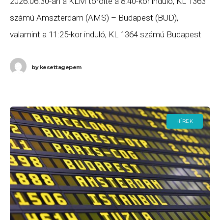
2026.06.30-án a KLM törölte a 8:40-kor induló, KL 1363
számú Amszterdam (AMS) – Budapest (BUD),
valamint a 11:25-kor induló, KL 1364 számú Budapest
(BUD) – Amszterdam (AMS) járatait. Ha Ön
by
kesettagepem
HÍREK