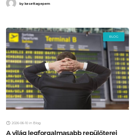
by
kesettagepem
BLOG
2026-06-10
in
Blog
A világ legforgalmasabb repülőterei