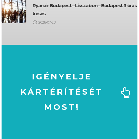
Ryanair Budapest – Lisszabon – Budapest 3 órás
késés
2026-07-28
IGÉNYELJE
KÁRTÉRÍTÉSÉT
MOST!
MOST!
KÁRTÉRÍTÉSÉT
IGÉNYELJE