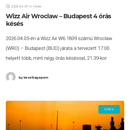
2026-04-07
in
Hírek
Wizz Air Wroclaw – Budapest 4 órás
késés
2026.04.05-én a Wizz Air W6 1839 számú Wroclaw
(WRO) – Budapest (BUD) járata a tervezett 17:00
helyett több, mint négy órás késéssel, 21:39-kor
érkezett meg Budapestre. Ha Ön a gépen
by
kesettagepem
HÍREK