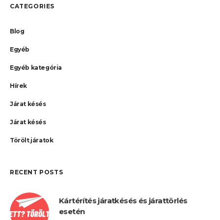
CATEGORIES
Blog
Egyéb
Egyéb kategória
Hírek
Járat késés
Járat késés
Törölt járatok
RECENT POSTS
Kártérítés járatkésés és járattörlés
esetén