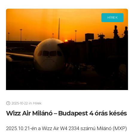
HÍREK
2025-10-22
in
Hírek
Wizz Air Milánó – Budapest 4 órás késés
2025.10.21-én a Wizz Air W4 2334 számú Milánó (MXP)