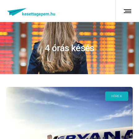
4 órás késés
HÍREK