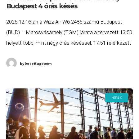
Budapest 4 órás késés
2025.12.16-án a Wizz Air W6 2485 számú Budapest
(BUD) – Marosvásárhely (TGM) járata a tervezett 13:50
helyett több, mint négy órás késéssel, 17:51-re érkezett
meg Marosvásárhelyre, majd a W6 2486
by
kesettagepem
HÍREK