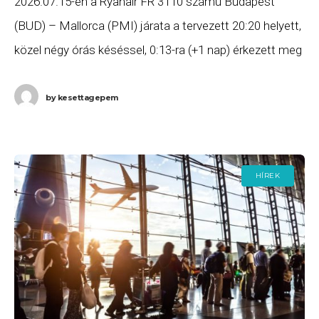
2026.07.15-én a Ryanair FR 3110 számú Budapest
(BUD) – Mallorca (PMI) járata a tervezett 20:20 helyett,
közel négy órás késéssel, 0:13-ra (+1 nap) érkezett meg
Mallorcára, majd az FR 3111
by
kesettagepem
HÍREK