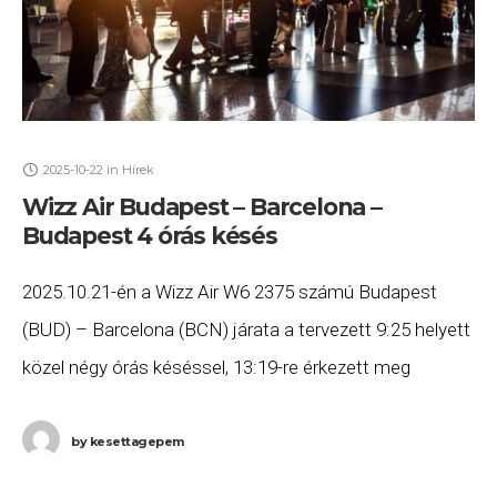
2025-10-22
in
Hírek
Wizz Air Budapest – Barcelona –
Budapest 4 órás késés
2025.10.21-én a Wizz Air W6 2375 számú Budapest
(BUD) – Barcelona (BCN) járata a tervezett 9:25 helyett
közel négy órás késéssel, 13:19-re érkezett meg
Barcelonába, majd a W6 2376 számú
by
kesettagepem