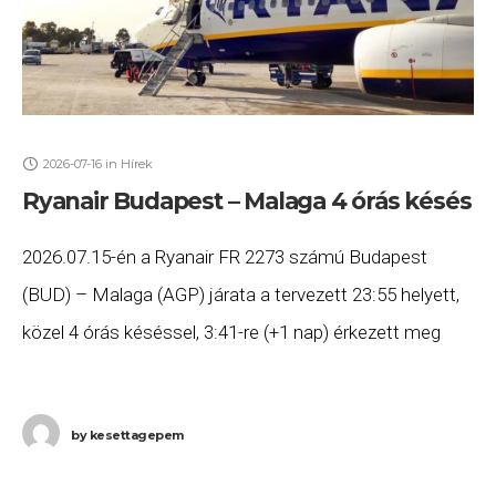
2026-07-16
in
Hírek
Ryanair Budapest – Malaga 4 órás késés
2026.07.15-én a Ryanair FR 2273 számú Budapest
(BUD) – Malaga (AGP) járata a tervezett 23:55 helyett,
közel 4 órás késéssel, 3:41-re (+1 nap) érkezett meg
Malagába. Ha Ön a gépen
by
kesettagepem