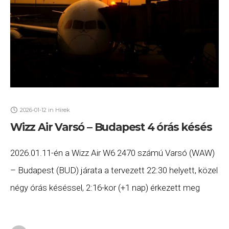
2026-01-12
in
Hírek
Wizz Air Varsó – Budapest 4 órás késés
2026.01.11-én a Wizz Air W6 2470 számú Varsó (WAW)
– Budapest (BUD) járata a tervezett 22:30 helyett, közel
négy órás késéssel, 2:16-kor (+1 nap) érkezett meg
Budapestre. Ha Ön a