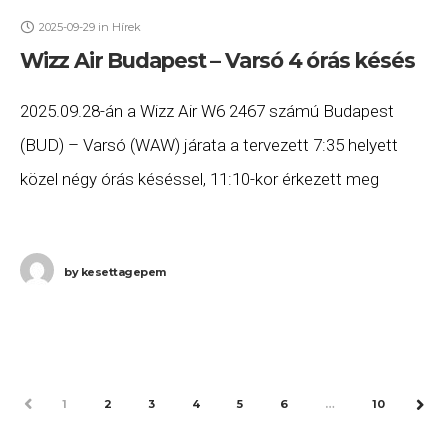
2025-09-29
in
Hírek
Wizz Air Budapest – Varsó 4 órás késés
2025.09.28-án a Wizz Air W6 2467 számú Budapest
(BUD) – Varsó (WAW) járata a tervezett 7:35 helyett
közel négy órás késéssel, 11:10-kor érkezett meg
Varsóba. Ha Ön a gépen utazott, és
by
kesettagepem
PREV
1
2
3
4
5
6
…
10
NEX