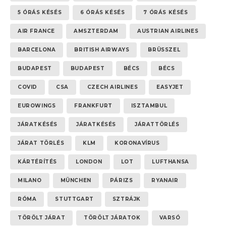
5 ÓRÁS KÉSÉS
6 ÓRÁS KÉSÉS
7 ÓRÁS KÉSÉS
AIR FRANCE
AMSZTERDAM
AUSTRIAN AIRLINES
BARCELONA
BRITISH AIRWAYS
BRÜSSZEL
BUDAPEST
BUDAPEST
BÉCS
BÉCS
COVID
CSA
CZECH AIRLINES
EASYJET
EUROWINGS
FRANKFURT
ISZTAMBUL
JÁRATKÉSÉS
JÁRATKÉSÉS
JÁRATTÖRLÉS
JÁRAT TÖRLÉS
KLM
KORONAVÍRUS
KÁRTÉRÍTÉS
LONDON
LOT
LUFTHANSA
MILANO
MÜNCHEN
PÁRIZS
RYANAIR
RÓMA
STUTTGART
SZTRÁJK
TÖRÖLT JÁRAT
TÖRÖLT JÁRATOK
VARSÓ