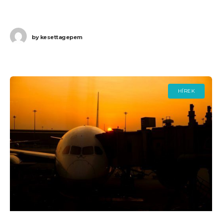
Budapestre. Ha Ön a
by
kesettagepem
HÍREK