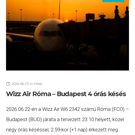
2026-06-23
in
Hírek
Wizz Air Róma – Budapest 4 órás késés
2026.06.22-én a Wizz Air W6 2342 számú Róma (FCO) –
Budapest (BUD) járata a tervezett 23:10 helyett, közel
négy órás késéssel, 2:59-kor (+1 nap) érkezett meg