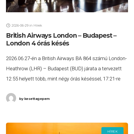
2026-06-29
in
Hírek
British Airways London – Budapest –
London 4 órás késés
2026.06.27-én a British Airways BA 864 számú London-
Heathrow (LHR) – Budapest (BUD) járata a tervezett
12:55 helyett több, mint négy órás késéssel, 17:21-re
érkezett meg Budapestre, majd a BA 865
by
kesettagepem
HÍREK