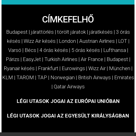
CÍMKEFELHŐ
Budapest
|
járattörlés
|
törölt járatok
|
járatkésés
|
3 órás
késés
|
Wizz Air késés
|
London
|
Austrian Airlines
|
LOT
|
Varsó
|
Bécs
|
4 órás késés
|
5 órás késés
|
Lufthansa
|
Párizs
|
EasyJet
|
Turkish Airlines
|
Air France
|
Budapest
|
Ryanair késés
|
Frankfurt
|
Eurowings
|
Wizz Air
|
München
|
KLM
|
TAROM
|
TAP
|
Norwegian
|
British Airways
|
Emirates
|
Qatar Airways
LÉGI UTASOK JOGAI AZ EURÓPAI UNIÓBAN
LÉGI UTASOK JOGAI AZ EGYESÜLT KIRÁLYSÁGBAN