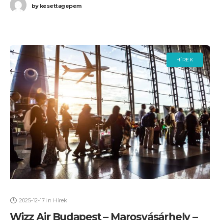
by
kesettagepem
HÍREK
2025-12-17
in
Hírek
Wizz Air Budapest – Marosvásárhely –