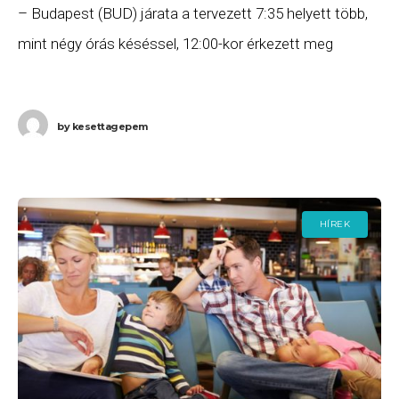
– Budapest (BUD) járata a tervezett 7:35 helyett több,
mint négy órás késéssel, 12:00-kor érkezett meg
Budapestre. Ha Ön a gépen
by
kesettagepem
HÍREK