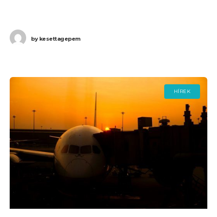
Budapestre. Ha Ön a gépen utazott,
by
kesettagepem
HÍREK