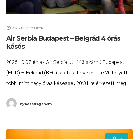
2025-10-08
in
Hírek
Air Serbia Budapest – Belgrád 4 órás
késés
2025.10.07-én az Air Serbia JU 143 számú Budapest
(BUD) – Belgrád (BEG) járata a tervezett 16:20 helyett
több, mint négy órás késéssel, 20:31-re érkezett meg
Belgrádba. Ha Ön a gépen
by
kesettagepem
HÍREK