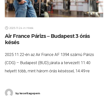
2025-11-24
in
Hírek
Air France Párizs – Budapest 3 órás
késés
2025.11.22-én az Air France AF 1394 számú Párizs
(CDG) – Budapest (BUD) járata a tervezett 11:40
helyett több, mint három órás késéssel, 14:49-re
érkezett meg Budapestre. Ha Ön a gépen
by
kesettagepem