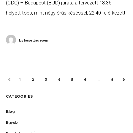
(CDG) – Budapest (BUD) járata a tervezett 18:35
helyett több, mint négy órás késéssel, 22:40-re érkezett
meg Budapestre, majd az AF 1495
by
kesettagepem
PREV
1
2
3
4
5
6
…
8
NEX
CATEGORIES
Blog
Egyéb