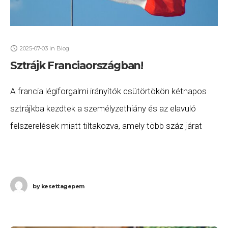
2025-07-03
in
Blog
Sztrájk Franciaországban!
A francia légiforgalmi irányítók csütörtökön kétnapos
sztrájkba kezdtek a személyzethiány és az elavuló
felszerelések miatt tiltakozva, amely több száz járat
törléséhez vezetett éppen a nyári szezon kezdetén –
írja a
by
kesettagepem