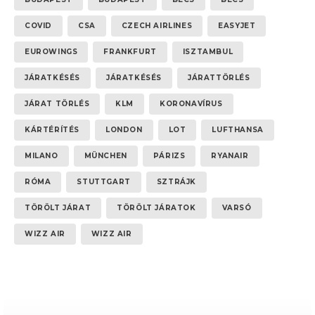
COVID
CSA
CZECH AIRLINES
EASYJET
EUROWINGS
FRANKFURT
ISZTAMBUL
JÁRATKÉSÉS
JÁRATKÉSÉS
JÁRATTÖRLÉS
JÁRAT TÖRLÉS
KLM
KORONAVÍRUS
KÁRTÉRÍTÉS
LONDON
LOT
LUFTHANSA
MILANO
MÜNCHEN
PÁRIZS
RYANAIR
RÓMA
STUTTGART
SZTRÁJK
TÖRÖLT JÁRAT
TÖRÖLT JÁRATOK
VARSÓ
WIZZ AIR
WIZZ AIR