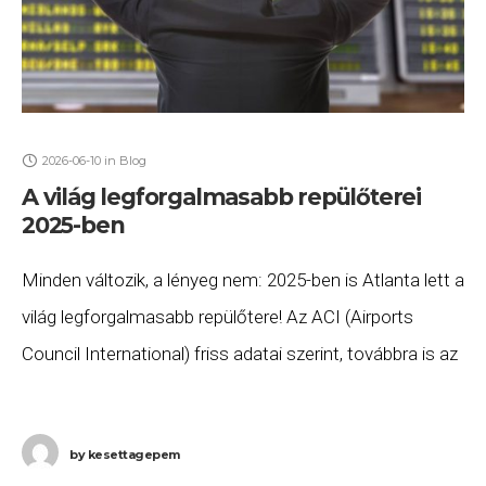
2026-06-10
in
Blog
A világ legforgalmasabb repülőterei
2025-ben
Minden változik, a lényeg nem: 2025-ben is Atlanta lett a
világ legforgalmasabb repülőtere! Az ACI (Airports
Council International) friss adatai szerint, továbbra is az
„örökös első” Atlanta (ATL) a világ
by
kesettagepem