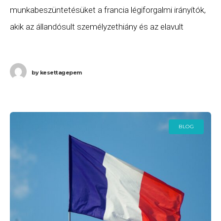
munkabeszüntetésüket a francia légiforgalmi irányítók,
akik az állandósult személyzethiány és az elavult
munkakörnyezet miatt léptek sztrájkba. A francia
légiforgalmi irányítók sztrájkja több, Budapestről induló
by
kesettagepem
BLOG