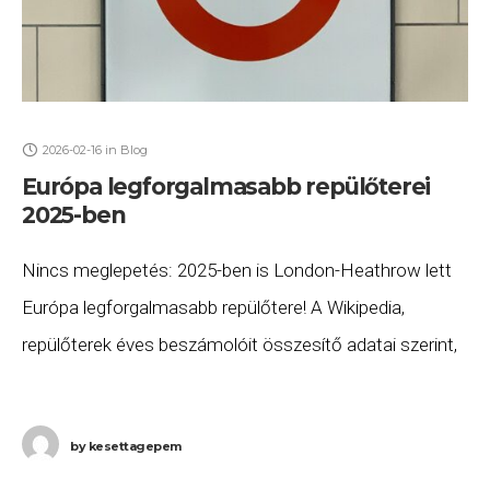
2026-02-16
in
Blog
Európa legforgalmasabb repülőterei
2025-ben
Nincs meglepetés: 2025-ben is London-Heathrow lett
Európa legforgalmasabb repülőtere! A Wikipedia,
repülőterek éves beszámolóit összesítő adatai szerint,
továbbra is az „örökös első” London-Heathrow (LHR)
Európa legforgalmasabb repülőtere, ahol több, mint
by
kesettagepem