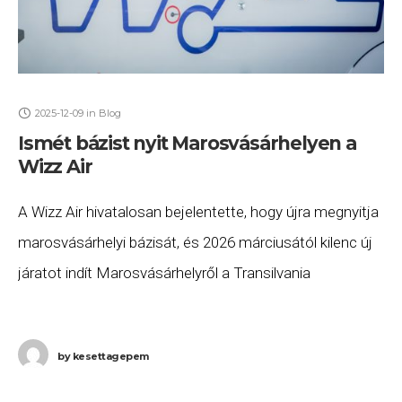
2025-12-09
in
Blog
Ismét bázist nyit Marosvásárhelyen a
Wizz Air
A Wizz Air hivatalosan bejelentette, hogy újra megnyitja
marosvásárhelyi bázisát, és 2026 márciusától kilenc új
járatot indít Marosvásárhelyről a Transilvania
Nemzetközi Repülőtérről. A légitársaság közlése szerint
egy Airbus A320neo repülőgépet állít
by
kesettagepem