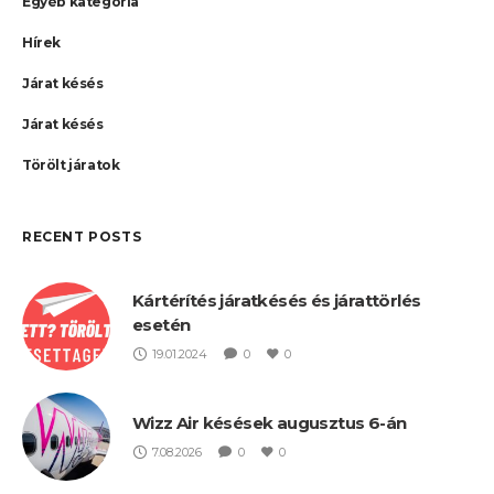
Egyéb kategória
Hírek
Járat késés
Járat késés
Törölt járatok
RECENT POSTS
Kártérítés járatkésés és járattörlés
esetén
19.01.2024
0
0
Wizz Air késések augusztus 6-án
7.08.2026
0
0