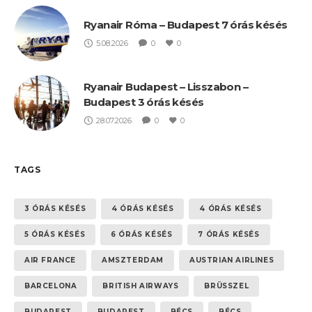
Ryanair Róma – Budapest 7 órás késés
5.08.2026
0
0
Ryanair Budapest – Lisszabon –
Budapest 3 órás késés
28.07.2026
0
0
TAGS
3 ÓRÁS KÉSÉS
4 ÓRÁS KÉSÉS
4 ÓRÁS KÉSÉS
5 ÓRÁS KÉSÉS
6 ÓRÁS KÉSÉS
7 ÓRÁS KÉSÉS
AIR FRANCE
AMSZTERDAM
AUSTRIAN AIRLINES
BARCELONA
BRITISH AIRWAYS
BRÜSSZEL
BUDAPEST
BUDAPEST
BÉCS
BÉCS