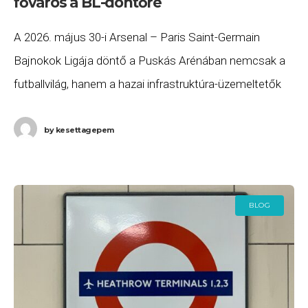
főváros a BL-döntőre
A 2026. május 30-i Arsenal – Paris Saint-Germain
Bajnokok Ligája döntő a Puskás Arénában nemcsak a
futballvilág, hanem a hazai infrastruktúra-üzemeltetők
számára is mérföldkő. A Budapest Airport (BUD)
hivatalos közlése
by
kesettagepem
BLOG