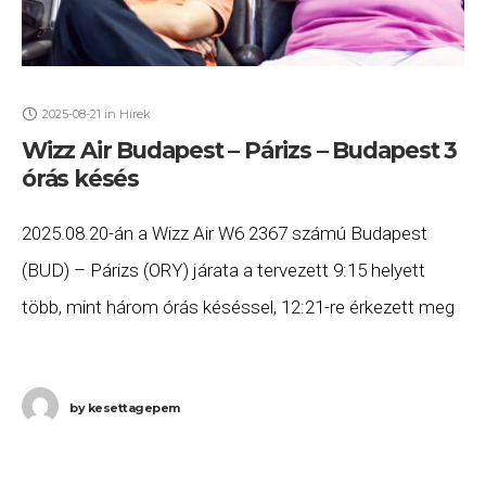
2025-08-21
in
Hírek
Wizz Air Budapest – Párizs – Budapest 3
órás késés
2025.08.20-án a Wizz Air W6 2367 számú Budapest
(BUD) – Párizs (ORY) járata a tervezett 9:15 helyett
több, mint három órás késéssel, 12:21-re érkezett meg
Párizsba, majd a W6 2368 számú
by
kesettagepem