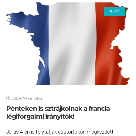
BLOG
2025-07-04
in
Blog
Pénteken is sztrájkolnak a francia
légiforgalmi irányítók!
Július 4-én is folytatják csütörtökön megkezdett