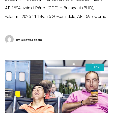
AF 1694 számú Párizs (CDG) – Budapest (BUD),
valamint 2025.11.18-án 6:20-kor induló, AF 1695 számú
Budapest (BUD) – Párizs (CDG) számú járatait.
by
kesettagepem
HÍREK