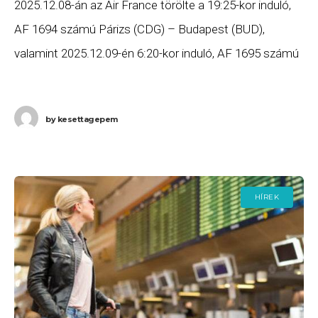
2025.12.08-án az Air France törölte a 19:25-kor induló,
AF 1694 számú Párizs (CDG) – Budapest (BUD),
valamint 2025.12.09-én 6:20-kor induló, AF 1695 számú
Budapest (BUD) – Párizs (CDG) számú járatait.
by
kesettagepem
HÍREK