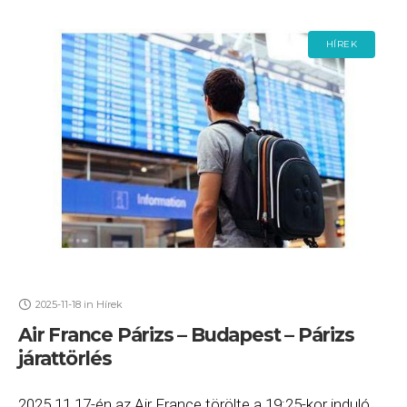
HÍREK
2025-11-18
in
Hírek
Air France Párizs – Budapest – Párizs
járattörlés
2025.11.17-én az Air France törölte a 19:25-kor induló,