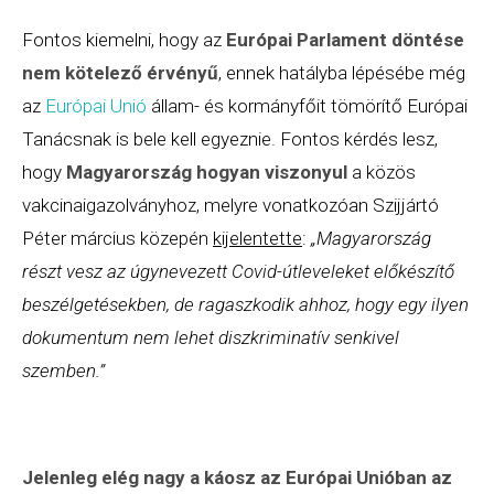
Fontos kiemelni, hogy az
Európai Parlament döntése
nem kötelező érvényű
, ennek hatályba lépésébe még
az
Európai Unió
állam- és kormányfőit tömörítő Európai
Tanácsnak is bele kell egyeznie. Fontos kérdés lesz,
hogy
Magyarország hogyan viszonyul
a közös
vakcinaigazolványhoz, melyre vonatkozóan Szijjártó
Péter március közepén
kijelentette
:
„Magyarország
részt vesz az úgynevezett Covid-útleveleket előkészítő
beszélgetésekben, de ragaszkodik ahhoz, hogy egy ilyen
dokumentum nem lehet diszkriminatív senkivel
szemben.”
Jelenleg elég nagy a káosz az Európai Unióban az