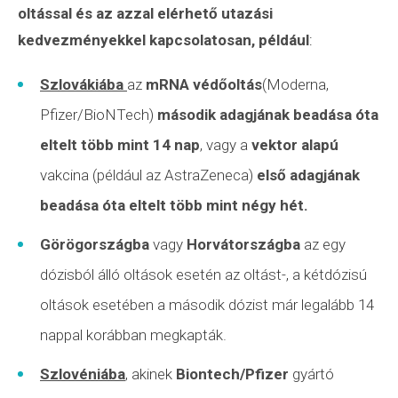
oltással és az azzal elérhető utazási
kedvezményekkel kapcsolatosan, például
:
Szlovákiába
az
mRNA védőoltás
(Moderna,
Pfizer/BioNTech)
második adagjának beadása óta
eltelt több mint 14 nap
, vagy a
vektor alapú
vakcina (például az AstraZeneca)
első adagjának
beadása óta eltelt több mint négy hét.
Görögországba
vagy
Horvátországba
az egy
dózisból álló oltások esetén az oltást-, a kétdózisú
oltások esetében a második dózist már legalább 14
nappal korábban megkapták.
Szlovéniába
, akinek
Biontech/Pfizer
gyártó