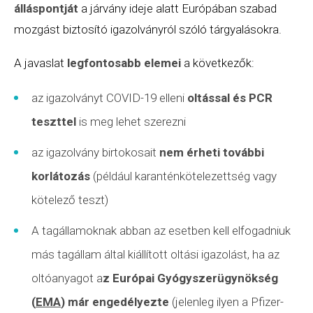
álláspontját
a járvány ideje alatt Európában szabad
mozgást biztosító igazolványról szóló tárgyalásokra.
A javaslat
legfontosabb elemei
a következők:
az igazolványt COVID-19 elleni
oltással és PCR
teszttel
is meg lehet szerezni
az igazolvány birtokosait
nem érheti további
korlátozás
(például karanténkötelezettség vagy
kötelező teszt)
A tagállamoknak abban az esetben kell elfogadniuk
más tagállam által kiállított oltási igazolást, ha az
oltóanyagot a
z Európai Gyógyszerügynökség
(
EMA
) már engedélyezte
(jelenleg ilyen a Pfizer-