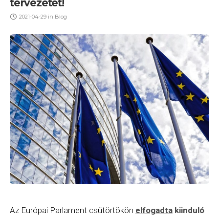
tervezetét!
2021-04-29
in
Blog
Az Európai Parlament csütörtökön
elfogadta
kiinduló