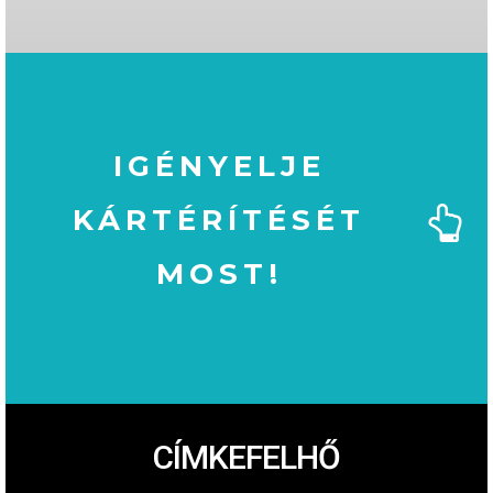
IGÉNYELJE
KÁRTÉRÍTÉSÉT
MOST!
MOST!
KÁRTÉRÍTÉSÉT
IGÉNYELJE
CÍMKEFELHŐ