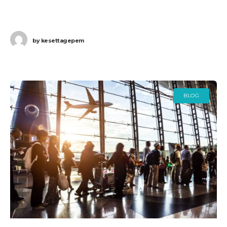
21-én) a biztonsági alkalmazottak három német
repülőtéren, így jelentős fennakadások és törlések
by
kesettagepem
BLOG