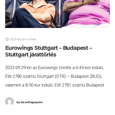
2023-09-29
in
Hírek
Eurowings Stuttgart – Budapest –
Stuttgart járattörlés
2023.09.29-én az Eurowings törölte a 6:45-kor induló,
EW 2780 számú Stuttgart (STR) – Budapest (BUD),
valamint a 8:50-kor induló, EW 2781 számú Budapest
(BUD) – Stuttgart (STR) járatait. Ha Ön
by
kesettagepem