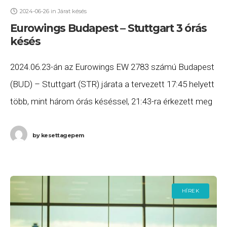
2024-06-26
in
Járat késés
Eurowings Budapest – Stuttgart 3 órás
késés
2024.06.23-án az Eurowings EW 2783 számú Budapest
(BUD) – Stuttgart (STR) járata a tervezett 17:45 helyett
több, mint három órás késéssel, 21:43-ra érkezett meg
Stuttgartba. Ha Ön a gépen utazott,
by
kesettagepem
HÍREK