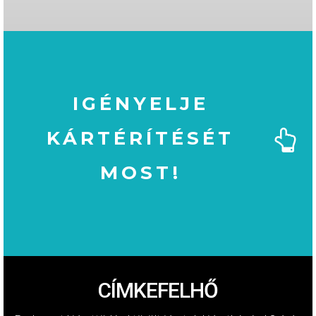
IGÉNYELJE
KÁRTÉRÍTÉSÉT
MOST!
MOST!
KÁRTÉRÍTÉSÉT
IGÉNYELJE
CÍMKEFELHŐ