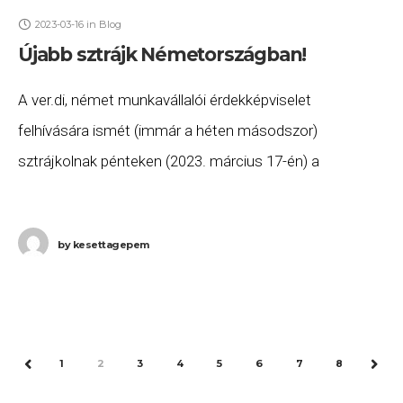
2023-03-16
in
Blog
Újabb sztrájk Németországban!
A ver.di, német munkavállalói érdekképviselet
felhívására ismét (immár a héten másodszor)
sztrájkolnak pénteken (2023. március 17-én) a
biztonsági alkalmazottak négy német repülőtéren, így
jelentős fennakadások és törlések várhatóak a pénteki
by
kesettagepem
1
2
3
4
5
6
7
8
PREV
NEXT