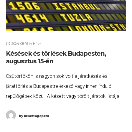
2024-08-16
in
Hírek
Késések és törlések Budapesten,
augusztus 15-én
Csütörtökön is nagyon sok volt a járatkésés és
járattörlés a Budapestre érkező vagy innen induló
repülőgépek közül. A késett vagy törölt járatok listája
2024. augusztus 15-én (csütörtök) a következő.
A British
by
kesettagepem