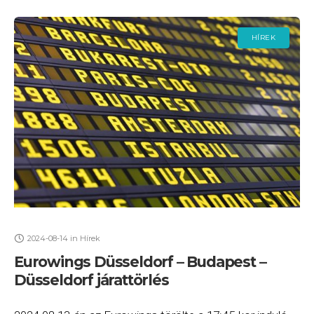
HÍREK
2024-08-14
in
Hírek
Eurowings Düsseldorf – Budapest –
Düsseldorf járattörlés