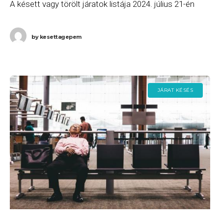
A késett vagy törölt járatok listája 2024. július 21-én
(vasárnap) a következő. Az Easyjet U2
by
kesettagepem
JÁRAT KÉSÉS