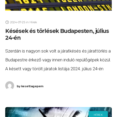
2024-07-25
in
Hírek
Késések és törlések Budapesten, július
24-én
Szerdán is nagyon sok volt a járatkésés és járattörlés a
Budapestre érkező vagy innen induló repülőgépek közül.
A késett vagy törölt járatok listája 2024. július 24-én
(szerda) a következő. A Eurowings
by
kesettagepem
HÍREK