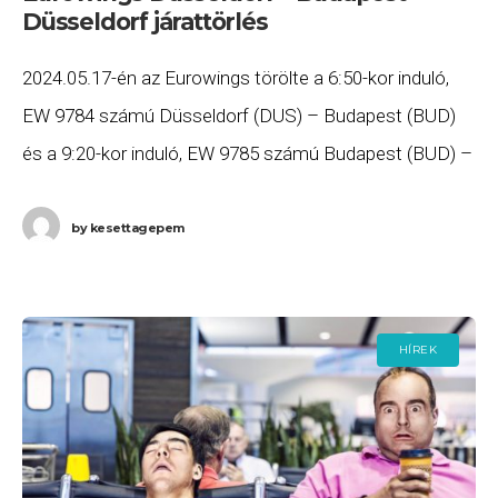
Düsseldorf járattörlés
2024.05.17-én az Eurowings törölte a 6:50-kor induló,
EW 9784 számú Düsseldorf (DUS) – Budapest (BUD)
és a 9:20-kor induló, EW 9785 számú Budapest (BUD) –
Düsseldorf (DUS) járatát. Ha Ön
by
kesettagepem
HÍREK