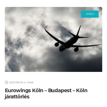
HÍREK
2023-09-05
in
Hírek
Eurowings Köln – Budapest – Köln
járattörlés