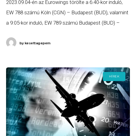
2023.09.04-én az Eurowings törölte a 6:40-kor induló,
EW 788 számú Köln (CGN) – Budapest (BUD), valamint
a 9:05-kor induló, EW 789 számú Budapest (BUD) –
Köln (CGN) járatait. Ha Ön
by
kesettagepem
HÍREK