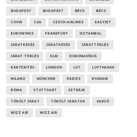
BUDAPEST
BUDAPEST
BÉCS
BÉCS
COVID
CSA
CZECH AIRLINES
EASYJET
EUROWINGS
FRANKFURT
ISZTAMBUL
JÁRATKÉSÉS
JÁRATKÉSÉS
JÁRATTÖRLÉS
JÁRAT TÖRLÉS
KLM
KORONAVÍRUS
KÁRTÉRÍTÉS
LONDON
LOT
LUFTHANSA
MILANO
MÜNCHEN
PÁRIZS
RYANAIR
RÓMA
STUTTGART
SZTRÁJK
TÖRÖLT JÁRAT
TÖRÖLT JÁRATOK
VARSÓ
WIZZ AIR
WIZZ AIR