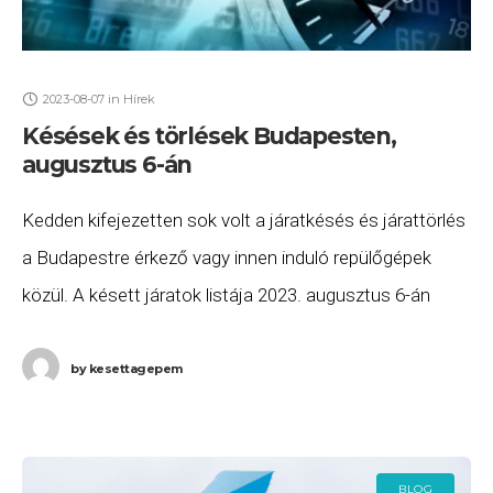
2023-08-07
in
Hírek
Késések és törlések Budapesten,
augusztus 6-án
Kedden kifejezetten sok volt a járatkésés és járattörlés
a Budapestre érkező vagy innen induló repülőgépek
közül. A késett járatok listája 2023. augusztus 6-án
(vasárnap) a következő. A Wizz Air W6 2467
by
kesettagepem
BLOG