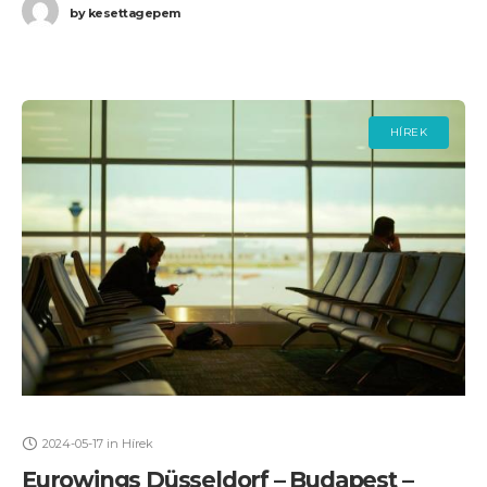
by
kesettagepem
HÍREK
2024-05-17
in
Hírek
Eurowings Düsseldorf – Budapest –