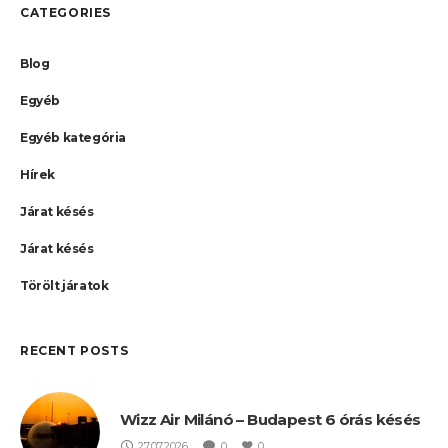
CATEGORIES
Blog
Egyéb
Egyéb kategória
Hírek
Járat késés
Járat késés
Törölt járatok
RECENT POSTS
Wizz Air Milánó – Budapest 6 órás késés
27.07.2026
0
0