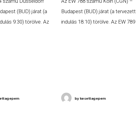
4 számú Düsseldorf
Az EW 788 számú Köln (CGN) –
dapest (BUD) járat (a
Budapest (BUD) járat (a tervezett
ndulás 9:30) törölve. Az
indulás 18:10) törölve. Az EW 789
zámú Budapest (BUD) –
számú Budapest (BUD) – Köln
(DUS) járat (a tervezett
(CGN) járat (a tervezett indulás
35) törölve. Az EW 7782
20:25) törölve. Az EW 2784
ettagepem
by
kesettagepem