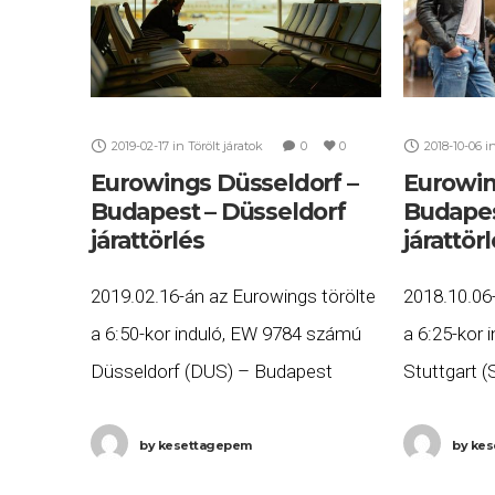
2019-02-17
in
Törölt járatok
0
0
2018-10-06
i
Eurowings Düsseldorf –
Eurowin
Budapest – Düsseldorf
Budapes
járattörlés
járattör
2019.02.16-án az Eurowings törölte
2018.10.06
a 6:50-kor induló, EW 9784 számú
a 6:25-kor
Düsseldorf (DUS) – Budapest
Stuttgart 
(BUD) és a 9:20-kor induló, EW 9785
valamint a 
számú Budapest (BUD) –
számú Buda
by
kesettagepem
by
kes
Düsseldorf (DUS) járatát. Ha Ön
(STR) járat