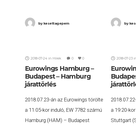
by
kesettagepem
by
kes
2018-07-24
in
Hírek
0
0
2018-07-23
i
Eurowings Hamburg –
Eurowin
Budapest – Hamburg
Budapes
járattörlés
járattör
2018.07.23-án az Eurowings törölte
2018.07.22
a 11:05-kor induló, EW 7782 számú
a 19:20-ko
Hamburg (HAM) – Budapest
Stuttgart 
(BUD), valamint a 13:20-kor induló,
valamint a 