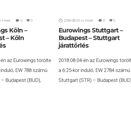
n
Hírek
0
0
2018-08-05
in
Hírek
0
0
gs Köln –
Eurowings Stuttgart –
t – Köln
Budapest – Stuttgart
lés
járattörlés
-én az Eurowings törölte
2018.08.04-én az Eurowings töröl
r induló, EW 788 számú
a 6:25-kor induló, EW 2784 számú
 – Budapest (BUD),
Stuttgart (STR) – Budapest (BUD)
21:30-kor induló, EW 789
valamint a 8:45-kor induló, EW 27
apest (BUD) – Köln
számú Budapest (BUD) – Stuttga
ait. Ha Ön
(STR) járatait. Ha Ön