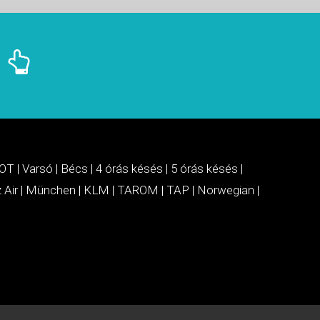
OT
|
Varsó
|
Bécs
|
4 órás késés
|
5 órás késés
|
 Air
|
München
|
KLM
|
TAROM
|
TAP
|
Norwegian
|