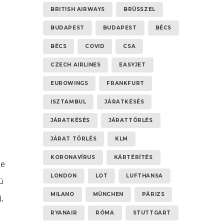
BRITISH AIRWAYS
BRÜSSZEL
BUDAPEST
BUDAPEST
BÉCS
BÉCS
COVID
CSA
CZECH AIRLINES
EASYJET
EUROWINGS
FRANKFURT
ISZTAMBUL
JÁRATKÉSÉS
JÁRATKÉSÉS
JÁRATTÖRLÉS
JÁRAT TÖRLÉS
KLM
KORONAVÍRUS
KÁRTÉRÍTÉS
te
LONDON
LOT
LUFTHANSA
ú
MILANO
MÜNCHEN
PÁRIZS
,
RYANAIR
RÓMA
STUTTGART