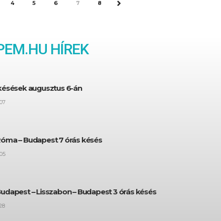
4
5
6
7
8
NEXT
EM.HU HÍREK
 késések augusztus 6-án
07
Róma – Budapest 7 órás késés
05
Budapest – Lisszabon – Budapest 3 órás késés
28