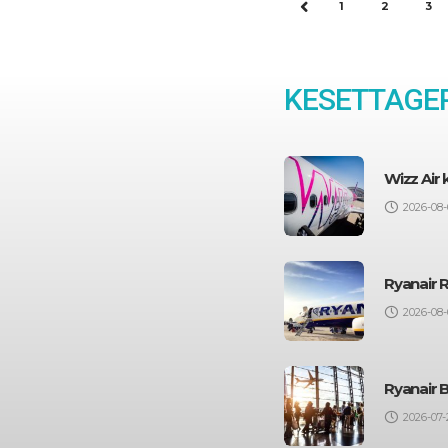
1
2
3
PREV
KESETTAGEP
Wizz Air
2026-08-
Ryanair 
2026-08-
Ryanair 
2026-07-