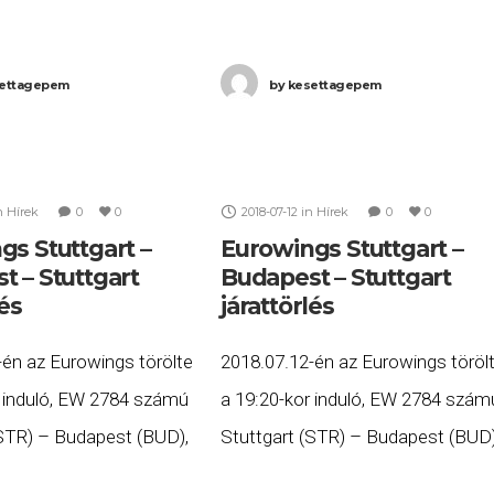
ettagepem
by
kesettagepem
n
Hírek
0
0
2018-07-12
in
Hírek
0
0
gs Stuttgart –
Eurowings Stuttgart –
t – Stuttgart
Budapest – Stuttgart
lés
járattörlés
-én az Eurowings törölte
2018.07.12-én az Eurowings töröl
r induló, EW 2784 számú
a 19:20-kor induló, EW 2784 szám
(STR) – Budapest (BUD),
Stuttgart (STR) – Budapest (BUD)
21:15-kor induló, EW
valamint a 21:15-kor induló, EW