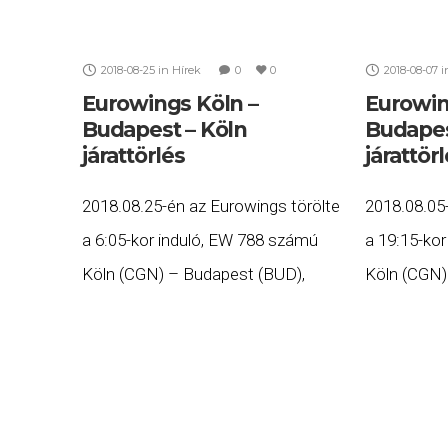
2018-08-25
in
Hírek
0
0
2018-08-07
i
Eurowings Köln –
Eurowin
Budapest – Köln
Budapes
járattörlés
járattör
2018.08.25-én az Eurowings törölte
2018.08.05
a 6:05-kor induló, EW 788 számú
a 19:15-ko
Köln (CGN) – Budapest (BUD),
Köln (CGN)
valamint a 8.20-kor induló, EW 789
valamint a 
számú Budapest (BUD) – Köln
számú Bud
(CGN) járatait. Ha Ön
(CGN) járat