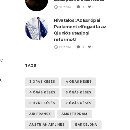
9.07.2026
0
0
Hivatalos: Az Európai
Parlament elfogadta az
új uniós utasjogi
reformot!
8.07.2026
0
0
te
TAGS
,
3 ÓRÁS KÉSÉS
4 ÓRÁS KÉSÉS
85
4 ÓRÁS KÉSÉS
5 ÓRÁS KÉSÉS
rt
6 ÓRÁS KÉSÉS
7 ÓRÁS KÉSÉS
AIR FRANCE
AMSZTERDAM
AUSTRIAN AIRLINES
BARCELONA