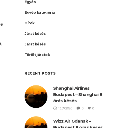
Egyéb
Egyéb kategória
Hírek
te
Járat késés
,
Járat késés
81
Törölt járatok
rt
RECENT POSTS
Shanghai Airlines
Budapest – Shanghai 8
órás késés
13.07.2026
0
0
Wizz Air Gdansk –
Budapest 8 órás késés