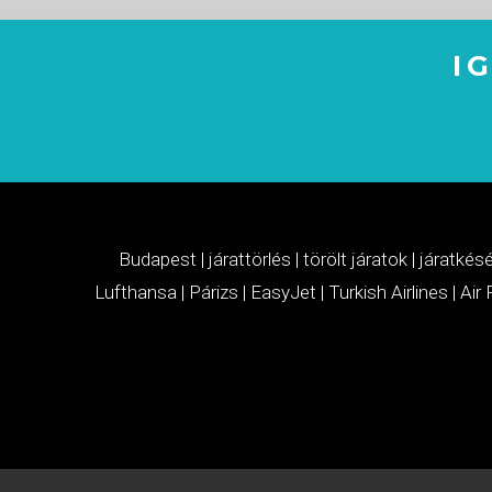
I
Budapest
|
járattörlés
|
törölt járatok
|
járatkés
Lufthansa
|
Párizs
|
EasyJet
|
Turkish Airlines
|
Air