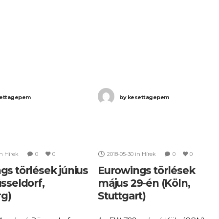
ú Budapest (BUD) –
2785 számú Budapest (BUD) –
STR) járatait. Ha Ön
Stuttgart (STR) járatait. Ha Ön
ettagepem
by
kesettagepem
in
Hírek
0
0
2018-05-30
in
Hírek
0
0
gs törlések június
Eurowings törlések
sseldorf,
május 29-én (Köln,
g)
Stuttgart)