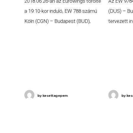
2018.06.26-án az Eurowings törölte
Az EW 978
a 19:10-kor induló, EW 788 számú
(DUS) – Bu
Köln (CGN) – Budapest (BUD),
tervezett i
valamint a 21:25-kor induló, EW 789
EW 9785 s
számú Budapest (BUD) – Köln
Düsseldorf 
(CGN) járatait. Ha Ön
indulás 12:
by
kesettagepem
by
kes