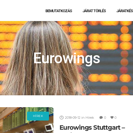
BEMUTATKOZÁS
JÁRAT TÖRLÉS
JÁRATKÉS
Eurowings
HÍREK
2018-09-12
in
Hírek
0
0
Eurowings Stuttgart –