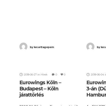
EW 7783 számú Budapest (BUD) –
2785 szám
Hamburg (HAM) járatait. Ha Ön
Stuttgart (
by
kesettagepem
by
kes
2018-06-27
in
Hírek
0
0
2018-06-04
Eurowings Köln –
Eurowin
Budapest – Köln
3-án (Dü
járattörlés
Hambur