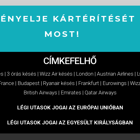
GÉNYELJE KÁRTÉRÍTÉSÉT
MOST!
IGÉNYELJE KÁRTÉRÍTÉSÉT MOST!
CÍMKEFELHŐ
és
|
3 órás késés
|
Wizz Air késés
|
London
|
Austrian Airlines
|
L
 France
|
Budapest
|
Ryanair késés
|
Frankfurt
|
Eurowings
|
Wizz
British Airways
|
Emirates
|
Qatar Airways
LÉGI UTASOK JOGAI AZ EURÓPAI UNIÓBAN
LÉGI UTASOK JOGAI AZ EGYESÜLT KIRÁLYSÁGBAN