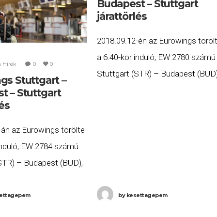
Budapest – Stuttgart
járattörlés
2018.09.12-én az Eurowings töröl
a 6:40-kor induló, EW 2780 számú
n
Hírek
0
0
Stuttgart (STR) – Budapest (BUD)
gs Stuttgart –
valamint a 8:35-kor induló, EW 27
t – Stuttgart
lés
számú Budapest (BUD) – Stuttga
(STR) járatait. Ha Ön
-án az Eurowings törölte
 induló, EW 2784 számú
(STR) – Budapest (BUD),
8:45-kor induló, EW 2785
pest (BUD) – Stuttgart
ettagepem
by
kesettagepem
ait. Ha Ön