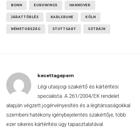
BONN
EUROWINGS
HANNOVER
JÁRATTÖRLÉS
KARLSRUHE
KÖLN
NÉMETORSZÁG
STUTTGART
SZTRÁJK
kesettagepem
Légi utasjogi szakértő és kártérítési
specialista. A 261/2004/EK rendelet
alapján végzett jogérvényesítés és a légitársaságokkal
szembeni hatékony igénybejelentés szakértője, több
ezer sikeres kártérítési ügy tapasztalatával.