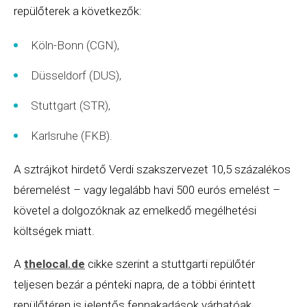
repülőterek a következők:
Köln
-Bonn (CGN),
Düsseldorf (DUS),
Stuttgart (STR),
Karlsruhe (FKB).
A sztrájkot hirdető Verdi szakszervezet 10,5 százalékos
béremelést – vagy legalább havi 500 eurós emelést –
követel a dolgozóknak az emelkedő megélhetési
költségek miatt.
A
thelocal.de
cikke szerint a stuttgarti repülőtér
teljesen bezár a pénteki napra, de a többi érintett
repülőtéren is jelentős fennakadások várhatóak.