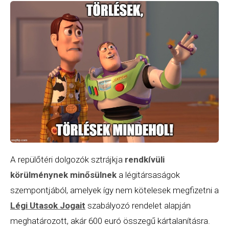
A repülőtéri dolgozók sztrájkja
rendkívüli
körülménynek minősülnek
a légitársaságok
szempontjából, amelyek így nem kötelesek megfizetni a
Légi Utasok Jogait
szabályozó rendelet alapján
meghatározott, akár 600 euró összegű kártalanításra.