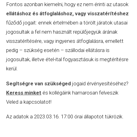
Fontos azonban kiemelni, hogy ez nem érinti az utasok
ellátáshoz és átfoglaláshoz, vagy visszatérítéshez
fűződő jogait: ennek értelmében a törölt járatok utasai
jogosultak a fel nem használt repülőjegyük árának
visszatérítésére, vagy ingyenes átfoglalásra, emellett
pedig – szükség esetén – szállodai ellátásra is
jogosultak, illetve étel-ital fogyasztásuk is megtérítésre
kerül.
Segítségre van szükséged
jogaid érvényesítéséhez?
Keress minket
és kollégáink hamarosan felveszik
Veled a kapcsolatot!
Az adatok a 2023.03.16. 17:00 órai állapotot tükrözik.