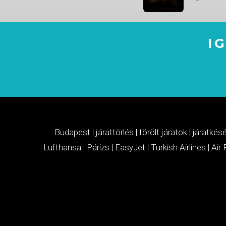
I
Budapest
|
járattörlés
|
törölt járatok
|
járatkés
Lufthansa
|
Párizs
|
EasyJet
|
Turkish Airlines
|
Air