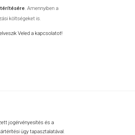
atérítésére
. Amennyiben a
ási költségeket is.
lveszik Veled a kapcsolatot!
zett jogérvényesítés és a
rtérítési ügy tapasztalatával.