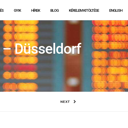
ÉS
GYIK
HÍREK
BLOG
KÉRELEM KITÖLTÉSE
ENGLISH
 – Düsseldorf
NEXT