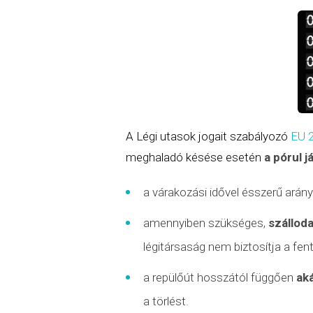
A Légi utasok jogait szabályozó
EU 
meghaladó késése esetén
a pórul j
a várakozási idővel ésszerű ará
amennyiben szükséges,
szálloda
légitársaság nem biztosítja a fen
a repülőút hosszától függően
ak
a törlést.