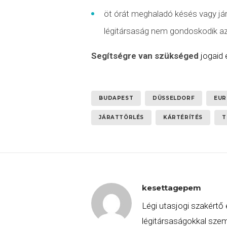
öt órát meghaladó késés vagy já
légitársaság nem gondoskodik az u
Segítségre van szükséged
jogaid
BUDAPEST
DÜSSELDORF
EUR
JÁRATTÖRLÉS
KÁRTÉRÍTÉS
T
kesettagepem
Légi utasjogi szakértő 
légitársaságokkal szemb