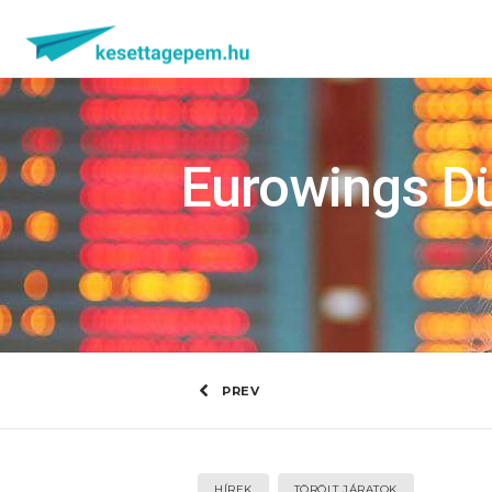
Eurowings Dü
PREV
HÍREK
TÖRÖLT JÁRATOK