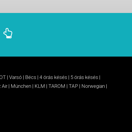
OT
|
Varsó
|
Bécs
|
4 órás késés
|
5 órás késés
|
 Air
|
München
|
KLM
|
TAROM
|
TAP
|
Norwegian
|