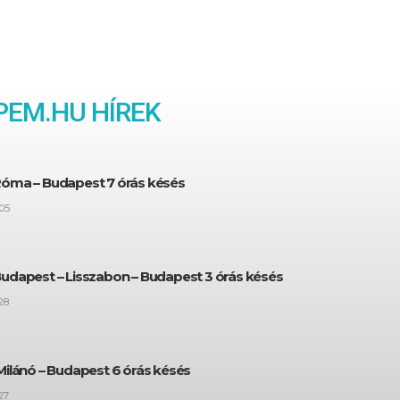
EM.HU HÍREK
Róma – Budapest 7 órás késés
05
Budapest – Lisszabon – Budapest 3 órás késés
28
Milánó – Budapest 6 órás késés
27