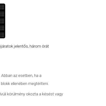
égijáratok jelentős, három órát
. Abban az esetben, ha a
 blokk ellenében megtéríteni.
ívüli körülmény
okozta a késést vagy