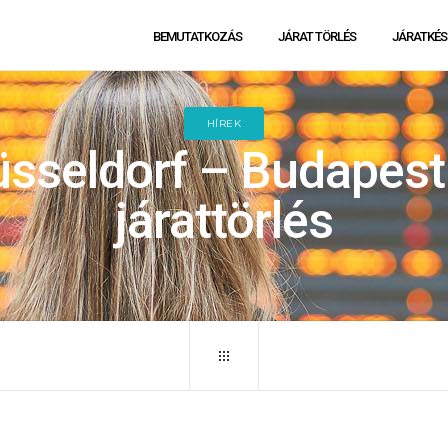
BEMUTATKOZÁS
JÁRAT TÖRLÉS
JÁRATKÉS
HÍREK
sseldorf – Budapest
járattörlés