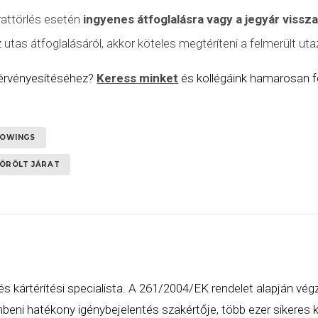
rattörlés esetén
ingyenes átfoglalásra vagy a jegyár vissz
tas átfoglalásáról, akkor köteles megtéríteni a felmerült utaz
 érvényesítéséhez?
Keress minket
és kollégáink hamarosan fe
OWINGS
ÖRÖLT JÁRAT
és kártérítési specialista. A 261/2004/EK rendelet alapján vég
eni hatékony igénybejelentés szakértője, több ezer sikeres ká