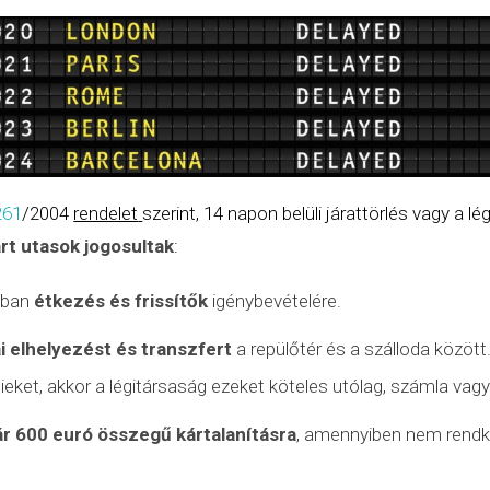
261
/2004
rendelet
szerint, 14 napon belüli járattörlés vagy a l
árt utasok jogosultak
:
nyban
étkezés és frissítők
igénybevételére.
i elhelyezést és transzfert
a repülőtér és a szálloda között
tieket, akkor a légitársaság ezeket köteles utólag, számla vagy
ár 600 euró összegű kártalanításra
, amennyiben nem
rendk