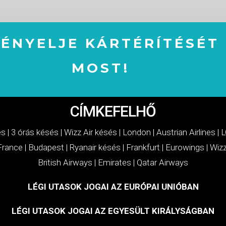
GÉNYELJE KÁRTÉRÍTÉSÉT
MOST!
IGÉNYELJE KÁRTÉRÍTÉSÉT MOST!
CÍMKEFELHŐ
és
|
3 órás késés
|
Wizz Air késés
|
London
|
Austrian Airlines
|
L
 France
|
Budapest
|
Ryanair késés
|
Frankfurt
|
Eurowings
|
Wizz
British Airways
|
Emirates
|
Qatar Airways
LÉGI UTASOK JOGAI AZ EURÓPAI UNIÓBAN
LÉGI UTASOK JOGAI AZ EGYESÜLT KIRÁLYSÁGBAN