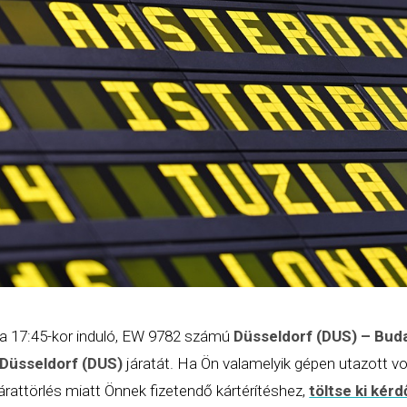
 a 17:45-kor induló, EW 9782 számú
Düsseldorf (DUS) – Bud
Düsseldorf (DUS)
járatát. Ha Ön valamelyik gépen utazott vo
árattörlés miatt Önnek fizetendő kártérítéshez,
töltse ki kér