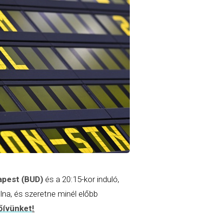
apest (BUD)
és a 20:15-kor induló,
lna, és szeretne minél előbb
dőívünket
!