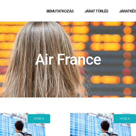
BEMUTATKOZÁS
JÁRAT TÖRLÉS
JÁRATKÉS
Air France
HÍREK
HÍREK