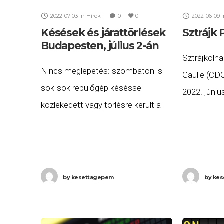
2022-07-03
in
Hírek
0
0
2022-06-09
Késések és járattörlések
Sztrájk 
Budapesten, július 2-án
Sztrájkolna
Nincs meglepetés: szombaton is
Gaulle (CDG
sok-sok repülőgép késéssel
2022. júniu
közlekedett vagy törlésre került a
reggel 7 és
Budapestről induló vagy oda érkező
megtartott 
repülőjáratok közül 2022. július 2-án.
repülőtéren
A késett vagy törölt járatok listája a
amely a
következő.
by
kesettagepem
by
kes