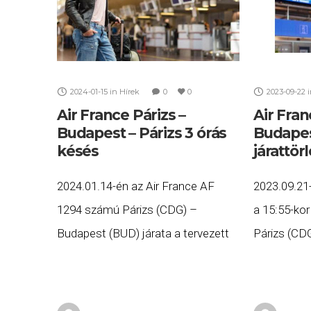
2024-01-15
in
Hírek
0
0
2023-09-22
Air France Párizs –
Air Fran
Budapest – Párizs 3 órás
Budapes
késés
járattör
2024.01.14-én az Air France AF
2023.09.21-
1294 számú Párizs (CDG) –
a 15:55-ko
Budapest (BUD) járata a tervezett
Párizs (CD
16:50 helyett több, mint három órás
valamint a 
késéssel, 20:22-re érkezett meg
Budapest (
Budapestre, majd az AF 1295
számú járat