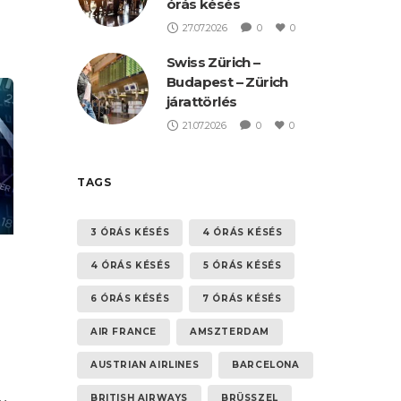
órás késés
27.07.2026
0
0
Swiss Zürich –
Budapest – Zürich
járattörlés
21.07.2026
0
0
TAGS
3 ÓRÁS KÉSÉS
4 ÓRÁS KÉSÉS
4 ÓRÁS KÉSÉS
5 ÓRÁS KÉSÉS
6 ÓRÁS KÉSÉS
7 ÓRÁS KÉSÉS
AIR FRANCE
AMSZTERDAM
AUSTRIAN AIRLINES
BARCELONA
BRITISH AIRWAYS
BRÜSSZEL