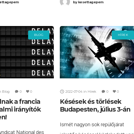
ettagepem
by
kesettagepem
BLOG
HÍREK
n
Blog
0
0
2022-07-04
in
Hírek
0
0
lnak a francia
Késések és törlések
almi irányítók
Budapesten, július 3-án
n!
Ismét nagyon sok repülőjárat
yndicat National des