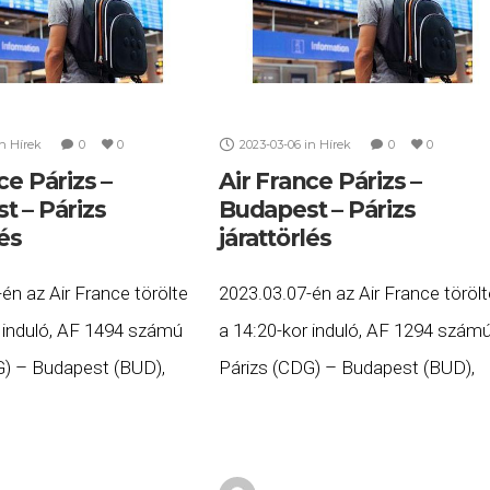
in
Hírek
0
0
2023-03-06
in
Hírek
0
0
ce Párizs –
Air France Párizs –
t – Párizs
Budapest – Párizs
lés
járattörlés
én az Air France törölte
2023.03.07-én az Air France törölt
r induló, AF 1494 számú
a 14:20-kor induló, AF 1294 szám
G) – Budapest (BUD),
Párizs (CDG) – Budapest (BUD),
19:00-kor induló, AF 1495
valamint a 17:25-kor induló, AF 12
BUD) – Párizs (CDG)
Budapest (BUD) – Párizs (CDG)
ait. Ha
számú járatait. Ha