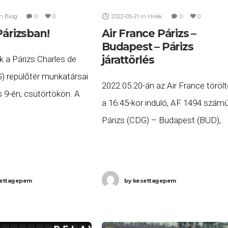
in
Blog
0
0
2022-05-21
in
Hírek
0
0
Párizsban!
Air France Párizs –
Budapest – Párizs
járattörlés
k a Párizs Charles de
) repülőtér munkatársai
2022.05.20-án az Air France törölt
s 9-én, csütörtökön. A
a 16:45-kor induló, AF 1494 szám
 14 óra között
Párizs (CDG) – Budapest (BUD),
sztrájk miatt a
valamint a 19:50-kor induló, AF 14
 100 járatot töröltek,
Budapest (BUD) – Párizs (CDG)
számú járatait. Ha
ettagepem
by
kesettagepem