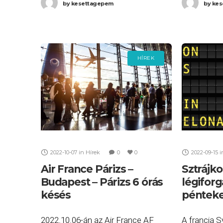
by
kesettagepem
by
kes
HÍREK
2022-10-07
in
Hírek
0
0
2022-09-15
i
Air France Párizs –
Sztrájko
Budapest – Párizs 6 órás
légiforg
késés
pénteke
2022.10.06-án az Air France AF
A francia S