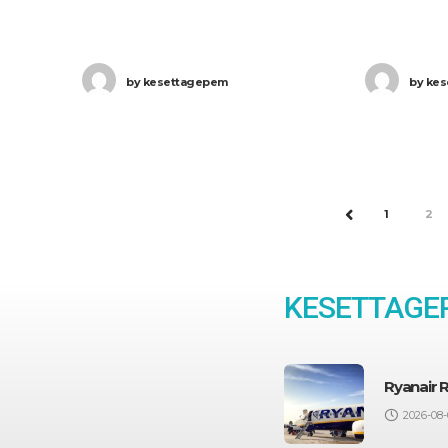
0:44-kor érkezett meg Párizsba. Ha
késéssel, 2
Ön a gépen utazott,
Budapestre
by
kesettagepem
by
kes
1
2
PREV
KESETTAGEP
Ryanair 
2026-08-