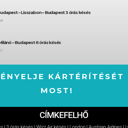
Budapest – Lisszabon – Budapest 3 órás késés
28
Milánó – Budapest 6 órás késés
27
GÉNYELJE KÁRTÉRÍTÉSÉT
MOST!
IGÉNYELJE KÁRTÉRÍTÉSÉT MOST!
CÍMKEFELHŐ
és
|
3 órás késés
|
Wizz Air késés
|
London
|
Austrian Airlines
|
L