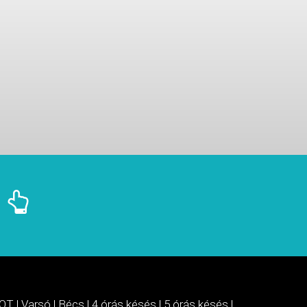
OT
|
Varsó
|
Bécs
|
4 órás késés
|
5 órás késés
|