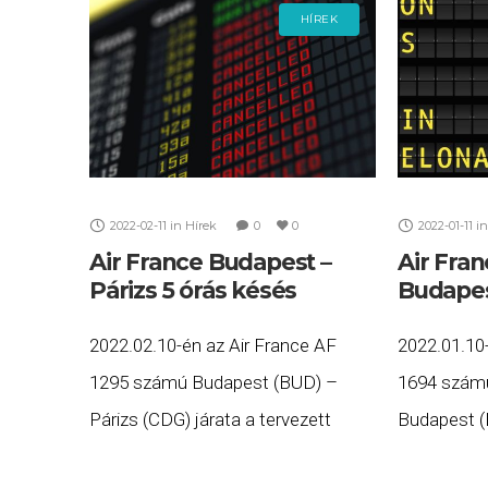
HÍREK
2022-02-11
in
Hírek
0
0
2022-01-11
in
Air France Budapest –
Air Fran
Párizs 5 órás késés
Budapes
2022.02.10-én az Air France AF
2022.01.10
1295 számú Budapest (BUD) –
1694 számú
Párizs (CDG) járata a tervezett
Budapest (B
20:00 helyett közel 5 órás késéssel,
23:10 helye