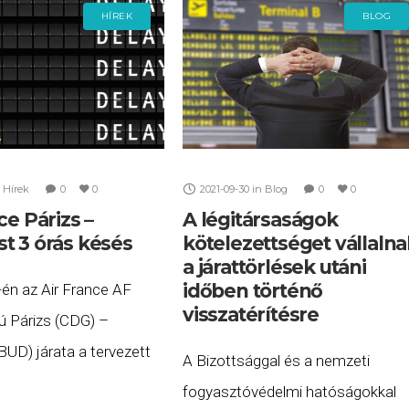
HÍREK
BLOG
Hírek
0
0
2021-09-30
in
Blog
0
0
ce Párizs –
A légitársaságok
t 3 órás késés
kötelezettséget vállalna
a járattörlések utáni
időben történő
-én az Air France AF
visszatérítésre
 Párizs (CDG) –
UD) járata a tervezett
A Bizottsággal és a nemzeti
tt több, mint 3 órás
fogyasztóvédelmi hatóságokkal