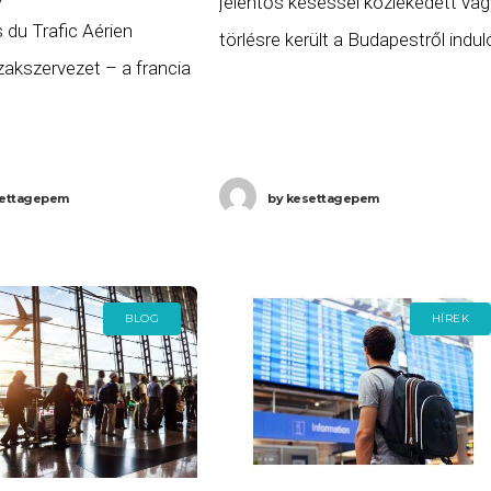
jelentős késéssel közlekedett vag
 du Trafic Aérien
törlésre került a Budapestről indul
akszervezet – a francia
vagy oda érkező repülőjáratok köz
 irányítók
2022. július 3-án, vasárnap. A kése
zete – sztrájkot
vagy törölt járatok listája a
022. szeptember 16-án,
következő.
ettagepem
by
kesettagepem
 sztrájkolók
lést és a
lményeik
BLOG
HÍREK