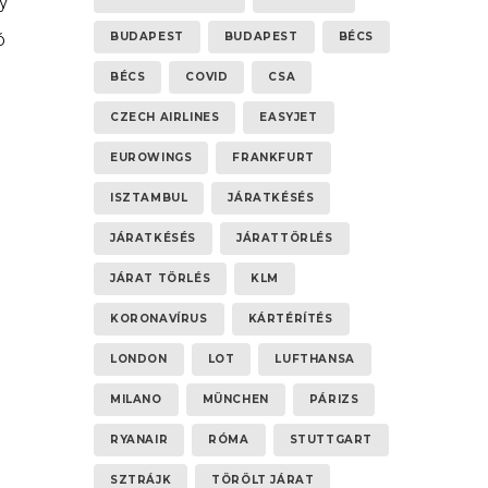
y
ó
BUDAPEST
BUDAPEST
BÉCS
ül
BÉCS
COVID
CSA
tt
CZECH AIRLINES
EASYJET
EUROWINGS
FRANKFURT
ISZTAMBUL
JÁRATKÉSÉS
JÁRATKÉSÉS
JÁRATTÖRLÉS
JÁRAT TÖRLÉS
KLM
KORONAVÍRUS
KÁRTÉRÍTÉS
LONDON
LOT
LUFTHANSA
MILANO
MÜNCHEN
PÁRIZS
RYANAIR
RÓMA
STUTTGART
SZTRÁJK
TÖRÖLT JÁRAT