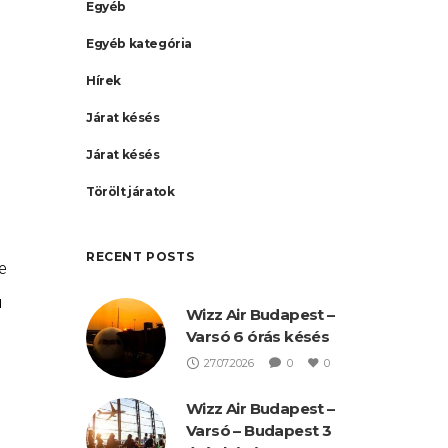
Egyéb
Egyéb kategória
Hírek
Járat késés
Járat késés
Törölt járatok
RECENT POSTS
e
ú
Wizz Air Budapest –
Varsó 6 órás késés
27.07.2026
0
0
95
Wizz Air Budapest –
Varsó – Budapest 3