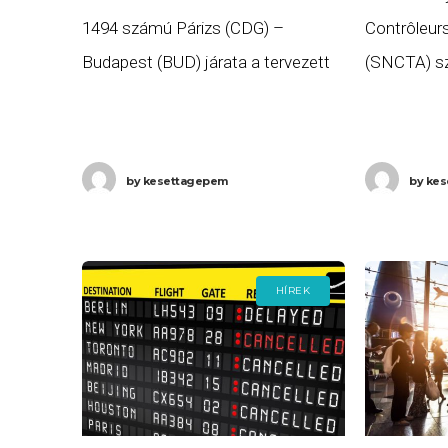
1494 számú Párizs (CDG) –
Contrôleurs
Budapest (BUD) járata a tervezett
(SNCTA) sz
18:55 helyett, közel hat órás
légiforgalmi
késéssel, 0:41-re (+1 nap) érkezett
szakszerve
meg Budapestre, majd az AF
hirdetett 2
by
kesettagepem
by
kes
pénteken. A
fizetéseme
munkakörü
HÍREK