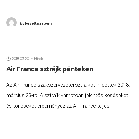
by
kesettagepem
2018-03-20
in
Hírek
Air France sztrájk pénteken
Az Air France szakszervezetei sztrájkot hirdettek 2018.
március 23-ra. A sztrájk várhatóan jelentős késéseket
és törléseket eredményez az Air France teljes
hálózatában, így a budapesti járatokon is. Mivel az előre