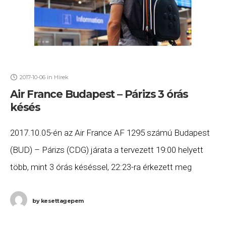
2017-10-06
in
Hírek
Air France Budapest – Párizs 3 órás
késés
2017.10.05-én az Air France AF 1295 számú Budapest
(BUD) – Párizs (CDG) járata a tervezett 19:00 helyett
több, mint 3 órás késéssel, 22:23-ra érkezett meg
Párizsba. Ha Ön a gépen
by
kesettagepem