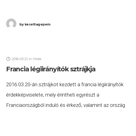
by
kesettagepem
2016-03-21
in
Hírek
Francia légiirányítók sztrájkja
2016.03.20-án sztrájkot kezdett a francia légiirányítók
érdekképviselete, mely érintheti egyrészt a
Franciaországból induló és érkező, valamint az ország
légterén áthaladó légijáratokat is. A légiirányítók
sztrájkja mentesíti a légitársaságokat a kártérítés