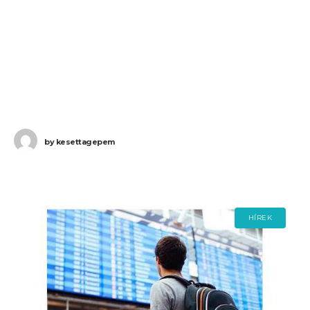
by
kesettagepem
HÍREK