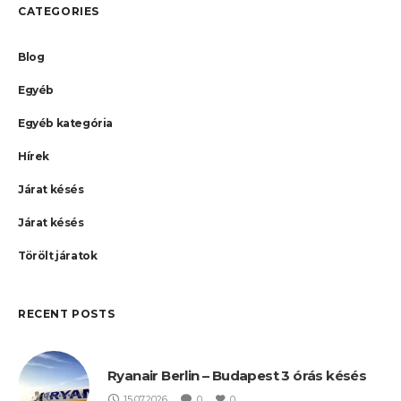
CATEGORIES
Blog
Egyéb
Egyéb kategória
Hírek
Járat késés
Járat késés
Törölt járatok
RECENT POSTS
Ryanair Berlin – Budapest 3 órás késés
15.07.2026
0
0