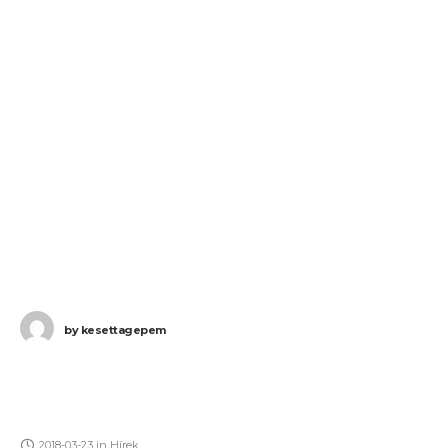
by
kesettagepem
2018-03-23
in
Hírek