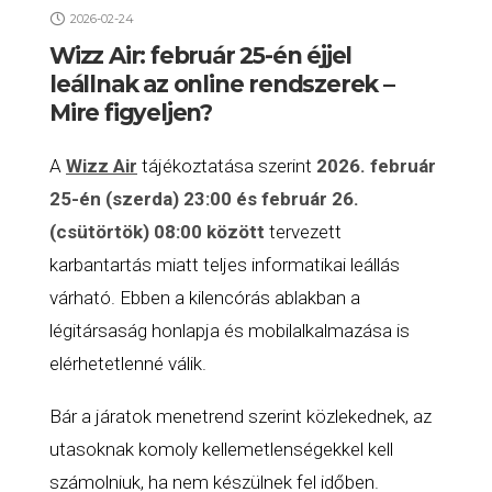
2026-02-24
Wizz Air: február 25-én éjjel
leállnak az online rendszerek –
Mire figyeljen?
A
Wizz Air
tájékoztatása szerint
2026. február
25-én (szerda) 23:00 és február 26.
(csütörtök) 08:00 között
tervezett
karbantartás miatt teljes informatikai leállás
várható. Ebben a kilencórás ablakban a
légitársaság honlapja és mobilalkalmazása is
elérhetetlenné válik.
Bár a járatok menetrend szerint közlekednek, az
utasoknak komoly kellemetlenségekkel kell
számolniuk, ha nem készülnek fel időben.