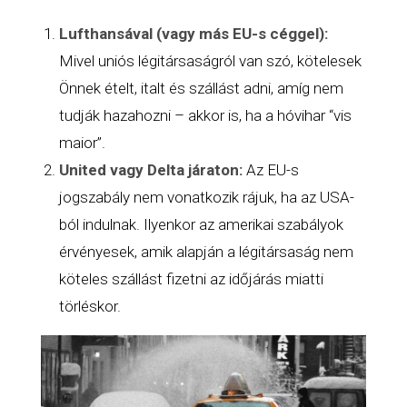
Lufthansával (vagy más EU-s céggel):
Mivel uniós légitársaságról van szó, kötelesek
Önnek ételt, italt és szállást adni, amíg nem
tudják hazahozni – akkor is, ha a hóvihar “vis
maior”.
United vagy Delta járaton:
Az EU-s
jogszabály nem vonatkozik rájuk, ha az USA-
ból indulnak. Ilyenkor az amerikai szabályok
érvényesek, amik alapján a légitársaság nem
köteles szállást fizetni az időjárás miatti
törléskor.