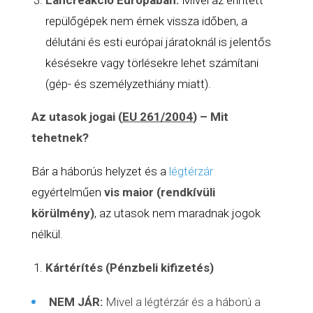
repülőgépek nem érnek vissza időben, a
délutáni és esti európai járatoknál is jelentős
késésekre vagy törlésekre lehet számítani
(gép- és személyzethiány miatt).
Az utasok jogai (
EU 261/2004
) – Mit
tehetnek?
Bár a háborús helyzet és a
légtérzár
egyértelműen
vis maior (rendkívüli
körülmény)
, az utasok nem maradnak jogok
nélkül.
Kártérítés (Pénzbeli kifizetés)
NEM JÁR:
Mivel a
légtérzár
és a háború a