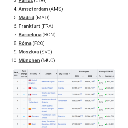
Párizs
(CDG)
Amszterdam
(AMS)
Madrid
(MAD)
Frankfurt
(FRA)
Barcelona
(BCN)
Róma
(FCO)
Moszkva
(SVO)
München
(MUC)