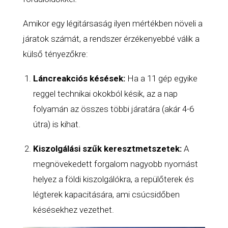
Amikor egy légitársaság ilyen mértékben növeli a
járatok számát, a rendszer érzékenyebbé válik a
külső tényezőkre:
Láncreakciós késések:
Ha a 11 gép egyike
reggel technikai okokból késik, az a nap
folyamán az összes többi járatára (akár 4-6
útra) is kihat.
Kiszolgálási szűk keresztmetszetek:
A
megnövekedett forgalom nagyobb nyomást
helyez a földi kiszolgálókra, a repülőterek és
légterek kapacitására, ami csúcsidőben
késésekhez vezethet.