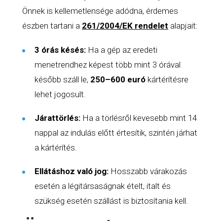
Önnek is kellemetlensége adódna, érdemes
észben tartani a
261/2004/EK rendelet
alapjait:
3 órás késés:
Ha a gép az eredeti
menetrendhez képest több mint 3 órával
később száll le,
250–600 euró
kártérítésre
lehet jogosult.
Járattörlés:
Ha a törlésről kevesebb mint 14
nappal az indulás előtt értesítik, szintén járhat
a kártérítés.
Ellátáshoz való jog:
Hosszabb várakozás
esetén a légitársaságnak ételt, italt és
szükség esetén szállást is biztosítania kell.