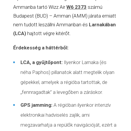
Ammanba tartó Wizz Air
W6 2373
számú
Budapest (BUD) – Amman (AMM) járata emiatt
nem tudott leszállni Ammanban és
Larnakában
(LCA)
hajtott végre kitérőt.
Érdekesség a háttérből:
LCA, a gyűjtőpont:
Ilyenkor Larnaka (és
néha Paphos) pillanatok alatt megtelik olyan
gépekkel, amelyek a régióba tartottak, de
„fennragadtak” a levegőben a záráskor.
GPS jamming:
A régióban ilyenkor intenzív
elektronikai hadviselés zajlik, ami
megzavarhatja a repülők navigációját, ezért a