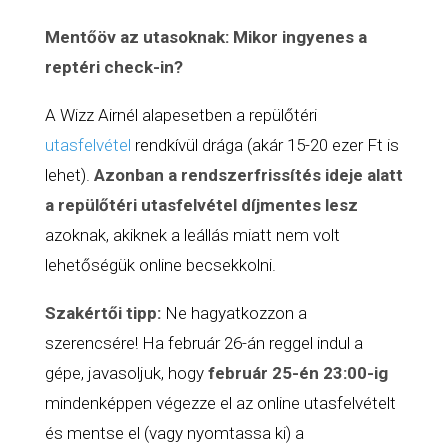
Mentőöv az utasoknak: Mikor ingyenes a
reptéri check-in?
A Wizz Airnél alapesetben a repülőtéri
utasfelvétel
rendkívül drága (akár 15-20 ezer Ft is
lehet).
Azonban a rendszerfrissítés ideje alatt
a repülőtéri
utasfelvétel
díjmentes lesz
azoknak, akiknek a leállás miatt nem volt
lehetőségük online becsekkolni.
Szakértői tipp:
Ne hagyatkozzon a
szerencsére! Ha február 26-án reggel indul a
gépe, javasoljuk, hogy
február 25-én 23:00-ig
mindenképpen végezze el az online utasfelvételt
és mentse el (vagy nyomtassa ki) a