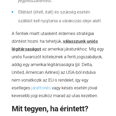
jegyvisszatérítést.
Ellátást (ételt, italt) és szükség esetén
szállást kell nyújtania a várakozás ideje alatt.
A fentiek miatt utasként érdemes stratégiai
döntést hozni: ha tehetjük,
válasszunk uniós
légitársaságot
az amerikai járatunkhoz. Míg egy
uniós fuvarozót köteleznek a fenti jogszabályok,
addig egy amerikai légitársaságra (pl. Delta,
United, American Airlines) az USA-ból indulva
nem vonatkozik az EU-s rendelet, így egy
esetleges
járattörlés
vagy késés esetén jóval
kevesebb jogi eszköz marad az utas kezében.
Mit tegyen, ha érintett?