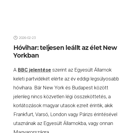
2026-02-23
Hóvihar: teljesen leállt az élet New
Yorkban
A
BBC jelentése
szerint az Egyesült Államok
keleti partvidékét elérte az év eddigi legsúlyosabb
hóvihara. Bár New York és Budapest között
jelenleg nincs közvetlen légi összeköttetés, a
korlátozások magyar utasok ezreit érintik, akik
Frankfurt, Varsó, London vagy Párizs érintésével
utaznának az Egyesült Államokba, vagy onnan
Magyarországra.