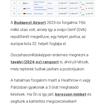
A
Budapest Airport
2025-ös forgalma 19,6
millió utas volt, amely így a svájci Genf (GVA)
repülőterét megelőzve, egy helyet javítva, az
európai lista 32. helyét foglalja el.
Összehasonlításképpen érdemes megnézni a
tavalyi (2024-es) rangsort
is, ahol jól látszik,
mely repterek tudtak javítani a pozíciójukon.
A hatalmas forgalom miatt a Heathrow-n vagy
Párizsban gyakoriak a 3 órát meghaladó
késések. Ha Ön is így járt,
keressen minket
és
segítünk a kártérítés megszerzésében!