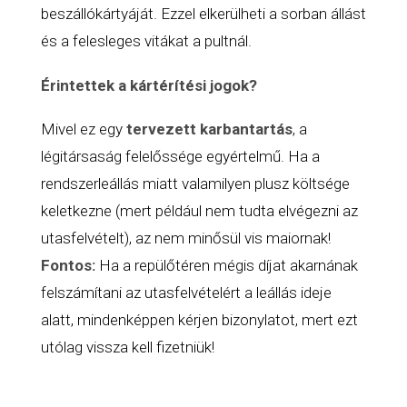
beszállókártyáját. Ezzel elkerülheti a sorban állást
és a felesleges vitákat a pultnál.
Érintettek a kártérítési jogok?
Mivel ez egy
tervezett karbantartás
, a
légitársaság felelőssége egyértelmű. Ha a
rendszerleállás miatt valamilyen plusz költsége
keletkezne (mert például nem tudta elvégezni az
utasfelvételt), az nem minősül vis maiornak!
Fontos:
Ha a repülőtéren mégis díjat akarnának
felszámítani az utasfelvételért a leállás ideje
alatt, mindenképpen kérjen bizonylatot, mert ezt
utólag vissza kell fizetniük!