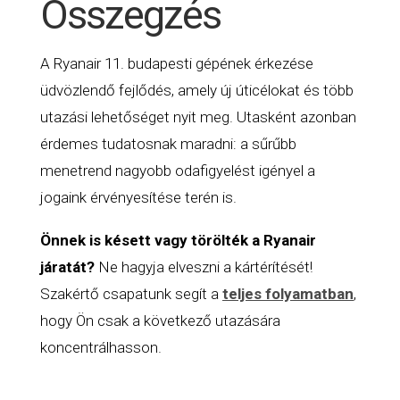
Összegzés
A Ryanair 11. budapesti gépének érkezése
üdvözlendő fejlődés, amely új úticélokat és több
utazási lehetőséget nyit meg. Utasként azonban
érdemes tudatosnak maradni: a sűrűbb
menetrend nagyobb odafigyelést igényel a
jogaink érvényesítése terén is.
Önnek is késett vagy törölték a Ryanair
járatát?
Ne hagyja elveszni a kártérítését!
Szakértő csapatunk segít a
teljes folyamatban
,
hogy Ön csak a következő utazására
koncentrálhasson.