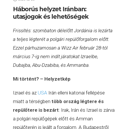
Háborús helyzet Iránban:
utasjogok és lehetőségek
Frissítés: szombaton délelőtt Jordánia is lezárta
a teljes légterét a polgári repülőforgalom előtt.
Ezzel párhuzamosan a
Wizz Air
február 28-tól
március 7-ig nem indít járatokat Izraelbe,
Dubajba, Abu-Dzabiba, és Ammanba.
Mi történt? – Helyzetkép
Izrael és az
USA
Irán elleni katonai fellépése
miatt a térségben
több ország légtere és
repülőtere is bezárt
: Irak, Irán és Izrael is zárva
a polgári repülőgépek előtt és Amman
repülőterén is leállt a forgalom. A Budapestről