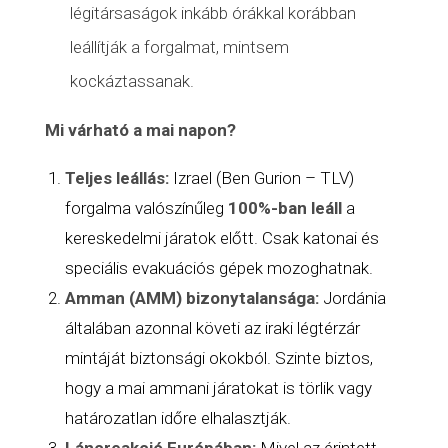
légitársaságok inkább órákkal korábban
leállítják a forgalmat, mintsem
kockáztassanak.
Mi várható a mai napon?
Teljes leállás:
Izrael (Ben Gurion – TLV)
forgalma valószínűleg
100%-ban leáll
a
kereskedelmi járatok előtt. Csak katonai és
speciális evakuációs gépek mozoghatnak.
Amman (AMM) bizonytalansága:
Jordánia
általában azonnal követi az iraki
légtérzár
mintáját biztonsági okokból. Szinte biztos,
hogy a mai ammani járatokat is törlik vagy
határozatlan időre elhalasztják.
Láncreakció Európában:
Mivel az érintett