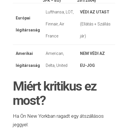
JFK – EU)
261/2004)
Lufthansa, LOT,
VÉDI AZ UTAST
Európai
Finnair, Air
(Ellátás + Szállás
légitársaság
France
jár)
Amerikai
American,
NEM VÉDI AZ
légitársaság
Delta, United
EU-JOG
Miért kritikus ez
most?
Ha Ön New Yorkban ragadt egy átszállásos
jeggyel: