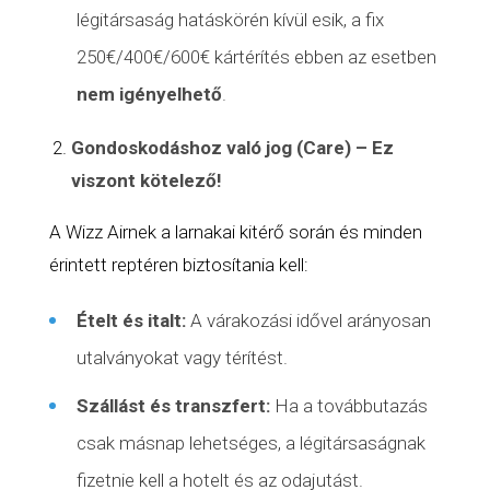
légitársaság hatáskörén kívül esik, a fix
250€/400€/600€
kártérítés
ebben az esetben
nem igényelhető
.
Gondoskodáshoz való jog (Care) – Ez
viszont kötelező!
A Wizz Airnek a larnakai kitérő során és minden
érintett reptéren biztosítania kell:
Ételt és italt:
A várakozási idővel arányosan
utalványokat vagy térítést.
Szállást és transzfert:
Ha a továbbutazás
csak másnap lehetséges, a légitársaságnak
fizetnie kell a hotelt és az odajutást.