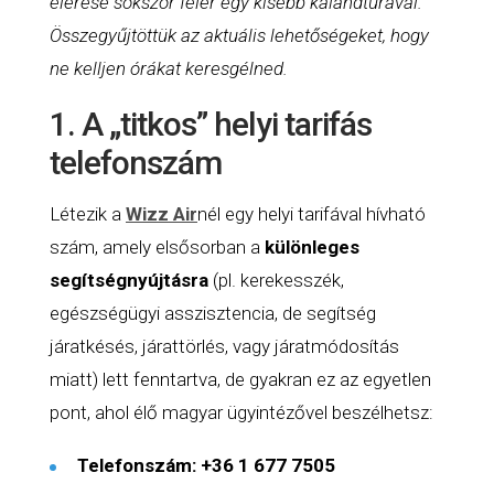
elérése sokszor felér egy kisebb kalandtúrával.
Összegyűjtöttük az aktuális lehetőségeket, hogy
ne kelljen órákat keresgélned.
1. A „titkos” helyi tarifás
telefonszám
Létezik a
Wizz Air
nél egy helyi tarifával hívható
szám, amely elsősorban a
különleges
segítségnyújtásra
(pl. kerekesszék,
egészségügyi asszisztencia, de segítség
járatkésés, járattörlés, vagy járatmódosítás
miatt) lett fenntartva, de gyakran ez az egyetlen
pont, ahol élő magyar ügyintézővel beszélhetsz:
Telefonszám:
+36 1 677 7505