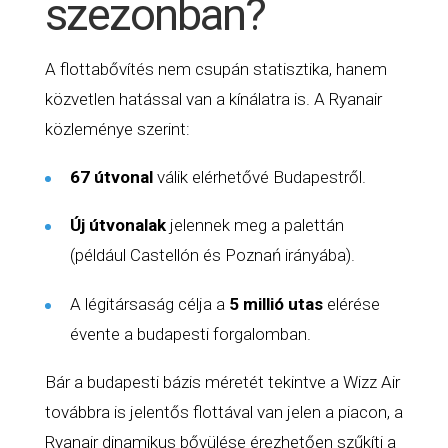
szezonban?
A flottabővítés nem csupán statisztika, hanem
közvetlen hatással van a kínálatra is. A Ryanair
közleménye szerint:
67 útvonal
válik elérhetővé Budapestről.
Új útvonalak
jelennek meg a palettán
(például Castellón és Poznań irányába).
A légitársaság célja a
5 millió utas
elérése
évente a budapesti forgalomban.
Bár a budapesti bázis méretét tekintve a Wizz Air
továbbra is jelentős flottával van jelen a piacon, a
Ryanair dinamikus bővülése érezhetően szűkíti a