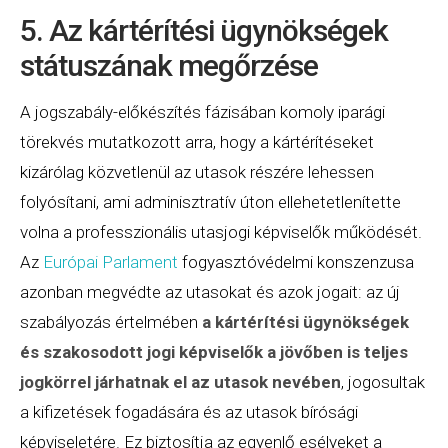
5. Az kártérítési ügynökségek
státuszának megőrzése
A jogszabály-előkészítés fázisában komoly iparági
törekvés mutatkozott arra, hogy a kártérítéseket
kizárólag közvetlenül az utasok részére lehessen
folyósítani, ami adminisztratív úton ellehetetlenítette
volna a professzionális utasjogi képviselők működését.
Az
Európai Parlament
fogyasztóvédelmi konszenzusa
azonban megvédte az utasokat és azok jogait: az új
szabályozás értelmében
a kártérítési ügynökségek
és szakosodott jogi képviselők a jövőben is teljes
jogkörrel járhatnak el az utasok nevében
, jogosultak
a kifizetések fogadására és az utasok bírósági
képviseletére. Ez biztosítja az egyenlő esélyeket a