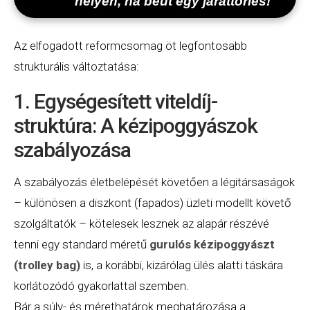
helyen, ha beüt egy járattörlés!
Az elfogadott reformcsomag öt legfontosabb
strukturális változtatása:
1. Egységesített viteldíj-
struktúra: A kézipoggyászok
szabályozása
A szabályozás életbelépését követően a légitársaságok
– különösen a diszkont (fapados) üzleti modellt követő
szolgáltatók – kötelesek lesznek az alapár részévé
tenni egy standard méretű
gurulós kézipoggyászt
(trolley bag)
is, a korábbi, kizárólag ülés alatti táskára
korlátozódó gyakorlattal szemben.
Bár a súly- és mérethatárok meghatározása a