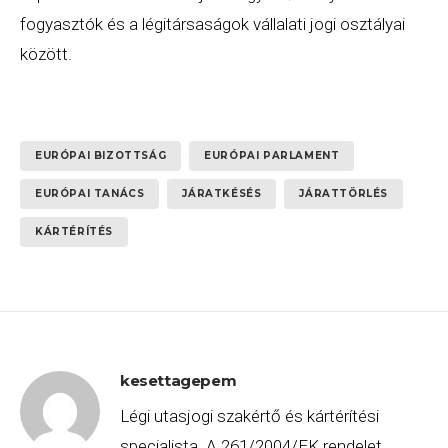
fogyasztók és a légitársaságok vállalati jogi osztályai
között.
EURÓPAI BIZOTTSÁG
EURÓPAI PARLAMENT
EURÓPAI TANÁCS
JÁRATKÉSÉS
JÁRATTÖRLÉS
KÁRTÉRÍTÉS
kesettagepem
Légi utasjogi szakértő és kártérítési
specialista. A 261/2004/EK rendelet