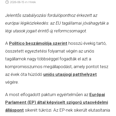
2026-06-15
in
Hírek
Jelentős szabályozási fordulóponthoz érkezett az
európai légiközlekedés: az EU tagállamai jóváhagyták a
légi utasok jogait érintő új reformcsomagot.
A
Politico beszámolója szerint
hosszú évekig tartó,
összetett egyeztetési folyamat végén az uniós
tagállamok nagy többséggel fogadták el azt a
kompromisszumos megállapodást, amely pontot tesz
az évek óta húzódó
uniós utasjogi patthelyzet
végére.
A most elfogadott paktum egyértelműen az
Európai
Parlament (EP) által képviselt szigorú utasvédelmi
álláspont
sikerét tükrözi. Az EP-nek sikerült elutasítania