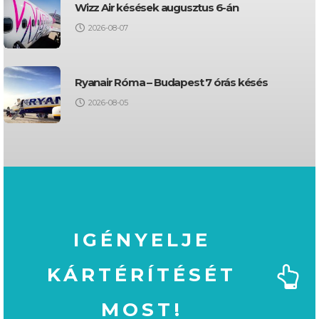
Wizz Air késések augusztus 6-án
2026-08-07
Ryanair Róma – Budapest 7 órás késés
2026-08-05
IGÉNYELJE
KÁRTÉRÍTÉSÉT
MOST!