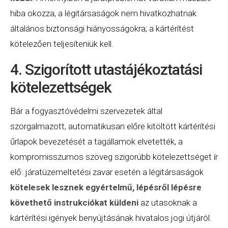
hiba okozza, a légitársaságok nem hivatkozhatnak
általános biztonsági hiányosságokra; a kártérítést
kötelezően teljesíteniük kell.
4. Szigorított utastájékoztatási
kötelezettségek
Bár a fogyasztóvédelmi szervezetek által
szorgalmazott, automatikusan előre kitöltött kártérítési
űrlapok bevezetését a tagállamok elvetették, a
kompromisszumos szöveg szigorúbb kötelezettséget ír
elő: járatüzemeltetési zavar esetén a légitársaságok
kötelesek lesznek egyértelmű, lépésről lépésre
követhető instrukciókat küldeni
az utasoknak a
kártérítési igények benyújtásának hivatalos jogi útjáról.