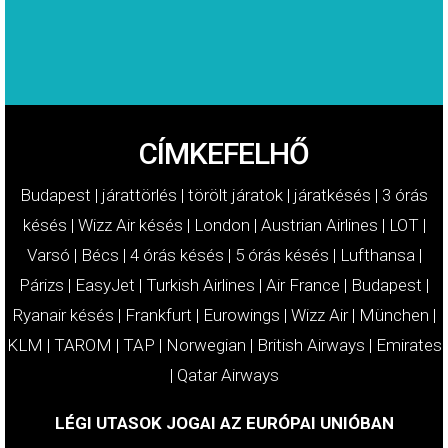
MOST!
KÁRTÉRÍTÉSÉT
IGÉNYELJE
CÍMKEFELHŐ
Budapest
|
járattörlés
|
törölt járatok
|
járatkésés
|
3 órás
késés
|
Wizz Air késés
|
London
|
Austrian Airlines
|
LOT
|
Varsó
|
Bécs
|
4 órás késés
|
5 órás késés
|
Lufthansa
|
Párizs
|
EasyJet
|
Turkish Airlines
|
Air France
|
Budapest
|
Ryanair késés
|
Frankfurt
|
Eurowings
|
Wizz Air
|
München
|
KLM
|
TAROM
|
TAP
|
Norwegian
|
British Airways
|
Emirates
|
Qatar Airways
LÉGI UTASOK JOGAI AZ EURÓPAI UNIÓBAN