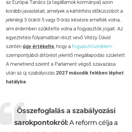
az Európai Tanács (a tagállamok kormányai) azon
korábbi javaslatait, amelyek a kártérítési időküszöböt a
jelenlegi 3 óráról 5 vagy 9 órás késésre emelték volna,
ami érdemben szűkítette volna a fogyasztók jogait. Az
egyeztetési folyamatban részt vevő Vitézy Dávid
szintén
úgy értékelte
, hogy a
fogyasztóvédelem
szempontjából áttörést jelentő megállapodás született.
A menetrend szerint a Parlament végső szavazása
után az új szabályozás
2027 második felében léphet
hatályba
.
Összefoglalás a szabályozási
sarokpontokról:
A reform célja a