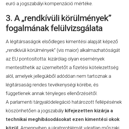
euró a jogszabályi kompenzáció mértéke.
3. A „rendkívüli körülmények”
fogalmának felülvizsgálata
A légitársaságok elsődleges kimentési alapját képező
„rendkívüli körülmények” (vis maior) alkalmazhatóságát
az EU pontosította: kizárólag olyan események
mentesíthetik az üzemeltetőt a fizetési kötelezettség
alól, amelyek jellegükből adódóan nem tartoznak a
légitársaság rendes tevékenységi körébe, és
függetlenek annak tényleges ellenőrzésétől.
A parlamenti tárgyalódelegáció határozott fellépésének
köszönhetően a jogszabály
kifejezetten kizárja a
technikai meghibásodásokat ezen kimentési okok
közül
. Amennyiben a járatproblémát váratlan műszaki