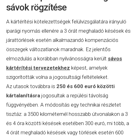
sávok rögzítése
A kártérítési kötelezettségek felülvizsgálatára irányuló
iparági nyomás ellenére a 3 órát meghaladó késések és
járattörlések esetén alkalmazandó kompenzációs
összegek változatlanok maradnak. Ez jelentős
elmozdulás a korábban nyilvánosságra került
sávos
kártérítési tervezetekhez
képest, amelyek
szigorították volna a jogosultsági feltételeket.
Az utasok továbbra is
250 és 600 euró közötti
kártalanításra
jogosultak a repülési távolság
függvényében. A módosítás egy technikai részletet
tisztáz: a 3500 kilométernél hosszabb útvonalakon a 3
és 4 óra közötti késések esetében 300 euró, mi több, a
4 órát meghaladó késések vagy törlések esetén 600