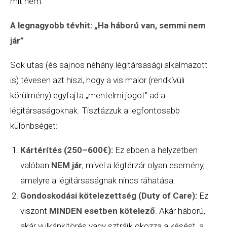
mit nem.
A legnagyobb tévhit: „Ha háború van, semmi nem
jár”
Sok utas (és sajnos néhány légitársasági alkalmazott
is) tévesen azt hiszi, hogy a vis maior (rendkívüli
körülmény) egyfajta „mentelmi jogot” ad a
légitársaságoknak. Tisztázzuk a legfontosabb
különbséget:
Kártérítés (250–600€):
Ez ebben a helyzetben
valóban
NEM jár
, mivel a
légtérzár
olyan esemény,
amelyre a légitársaságnak nincs ráhatása.
Gondoskodási kötelezettség (Duty of Care):
Ez
viszont
MINDEN esetben kötelező
. Akár háború,
akár vulkánkitörés vagy
sztrájk
okozza a késést, a