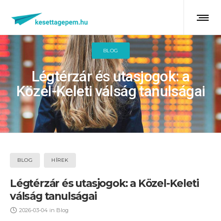
BLOG
Légtérzár és utasjogok: a
Közel-Keleti válság tanulságai
BLOG
HÍREK
Légtérzár és utasjogok: a Közel-Keleti
válság tanulságai
2026-03-04
in
Blog