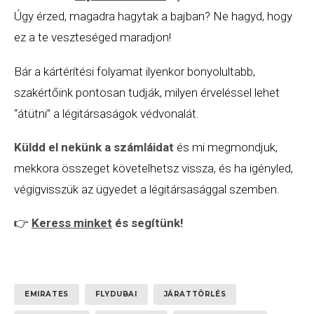
Úgy érzed, magadra hagytak a bajban? Ne hagyd, hogy
ez a te veszteséged maradjon!
Bár a kártérítési folyamat ilyenkor bonyolultabb,
szakértőink pontosan tudják, milyen érveléssel lehet
“átütni” a légitársaságok védvonalát.
Küldd el nekünk a számláidat
és mi megmondjuk,
mekkora összeget követelhetsz vissza, és ha igényled,
végigvisszük az ügyedet a légitársasággal szemben.
👉
Keress minket
és segítünk!
EMIRATES
FLYDUBAI
JÁRATTÖRLÉS