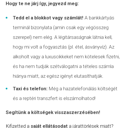
Hogy te ne járj így, jegyezd meg:
Tedd el a blokkot vagy számlát!
A bankkártyás
terminál bizonylata (amin csak egy végösszeg
szerepel) nem elég. A légitársaságnak látnia kell,
hogy mi volt a fogyasztás (pl. étel, ásványvíz). Az
alkoholt vagy a luxuscikkeket nem kötelesek fizetni,
és ha nem tudják szétválogatni a tételes számla
hiánya miatt, az egész igényt elutasíthatják.
Taxi és telefon:
Még a hazatelefonálás költségét
és a reptéri transzfert is elszámolhatod!
Segítünk a költségek visszaszerzésében!
Kifizetted a
saját ellátásodat
a járattörlések miatt?