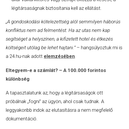
légitársaságnak biztosítania kell az ellátást.
„A gondoskodási kötelezettség alól semmilyen háborús
konfliktus nem ad felmentést. Ha az utas nem kap
segítséget a helyszínen, a kifizetett hotel és étkezés
költségeit utólag be lehet hajtani.”
– hangsúlyoztuk mi is
a 24.hu-nak adott
elemzésében
.
Eltegyem-e a számlát? – A 100.000 forintos
különbség
A tapasztalatunk az, hogy a légitársaságok ott
próbálnak „fogni” az ügyön, ahol csak tudnak. A
leggyakoribb indok az elutasításra a nem megfelelő
dokumentáció.