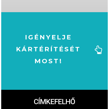
IGÉNYELJE
KÁRTÉRÍTÉSÉT
MOST!
MOST!
KÁRTÉRÍTÉSÉT
IGÉNYELJE
CÍMKEFELHŐ