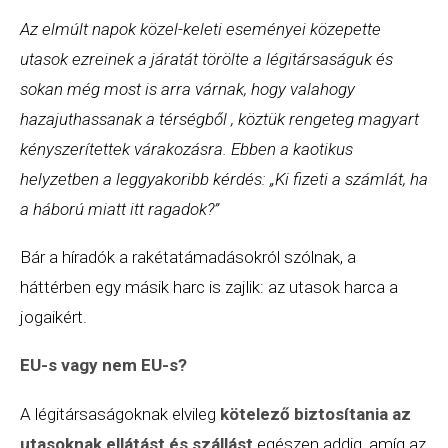
Az elmúlt napok közel-keleti eseményei közepette
utasok ezreinek a járatát törölte a légitársaságuk és
sokan még most is arra várnak, hogy valahogy
hazajuthassanak a térségből , köztük rengeteg magyart
kényszerítettek várakozásra. Ebben a kaotikus
helyzetben a leggyakoribb kérdés: „Ki fizeti a számlát, ha
a háború miatt itt ragadok?”
Bár a híradók a rakétatámadásokról szólnak, a
háttérben egy másik harc is zajlik: az utasok harca a
jogaikért.
EU-s vagy nem EU-s?
A légitársaságoknak elvileg
kötelező biztosítania az
utasoknak ellátást és szállást
egészen addig, amíg az