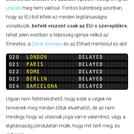
utazás
meg nem valósul. Fontos különbség azonban,
hogy az EU-ból kifelé ez minden légitársaságra
vonatkozik,
befelé viszont csak az EU-s szereplőkre
,
tehát jelen esetben a teljesség igénye nélkül az
Emirates, a
Qatar Airways
és az Etihad mentesül ez alól.
Ugyan nem feltételezhető, hogy ezek a cégek ne
tennének meg minden tőlük elvárhatót, de az nem
mindegy, hogy az utasnak joga van-e valamihez, vagy a
légitársaság jóindulatán múlik, hogy mit térít meg, és