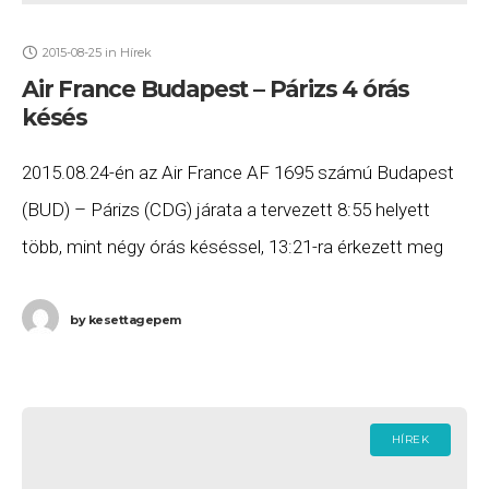
2015-08-25
in
Hírek
Air France Budapest – Párizs 4 órás
késés
2015.08.24-én az Air France AF 1695 számú Budapest
(BUD) – Párizs (CDG) járata a tervezett 8:55 helyett
több, mint négy órás késéssel, 13:21-ra érkezett meg
Párizsba. Ha Ön a gépen
by
kesettagepem
HÍREK