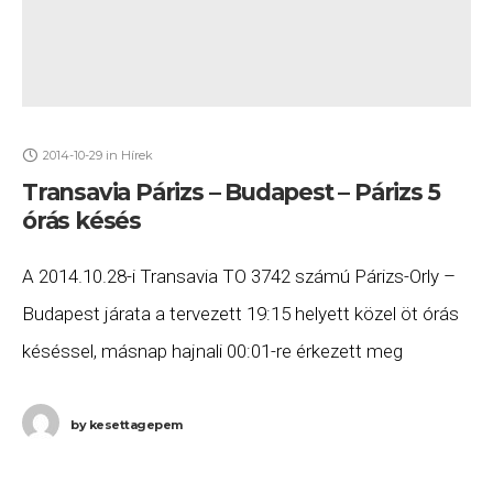
2014-10-29
in
Hírek
Transavia Párizs – Budapest – Párizs 5
órás késés
A 2014.10.28-i Transavia TO 3742 számú Párizs-Orly –
Budapest járata a tervezett 19:15 helyett közel öt órás
késéssel, másnap hajnali 00:01-re érkezett meg
Budapestre, majd a TO 3743 számú járat
by
kesettagepem