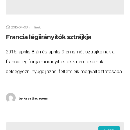
2015-04-08
in
Hírek
Francia légiirányítók sztrájkja
2015. április 8-án és április 9-én ismét sztrájkolnak a
francia légiforgalmi irányítók, akik nem akarnak
beleegyezni nyugdíjazási feltételeik megváltoztatásába.
A sztrájk miatt késések és törlések várhatóak nemcsak
a Franciaországba érkező
by
kesettagepem