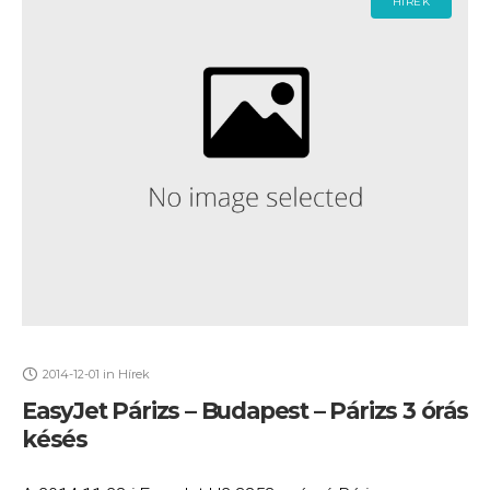
HÍREK
2014-12-01
in
Hírek
EasyJet Párizs – Budapest – Párizs 3 órás
késés