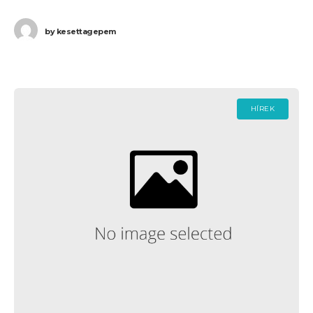
by
kesettagepem
HÍREK