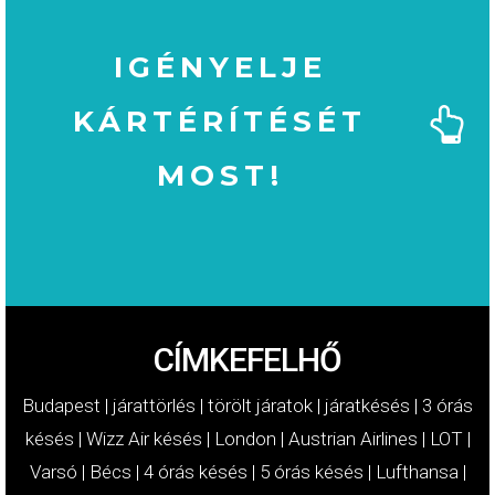
IGÉNYELJE
KÁRTÉRÍTÉSÉT
MOST!
MOST!
KÁRTÉRÍTÉSÉT
IGÉNYELJE
CÍMKEFELHŐ
Budapest
|
járattörlés
|
törölt járatok
|
járatkésés
|
3 órás
késés
|
Wizz Air késés
|
London
|
Austrian Airlines
|
LOT
|
Varsó
|
Bécs
|
4 órás késés
|
5 órás késés
|
Lufthansa
|