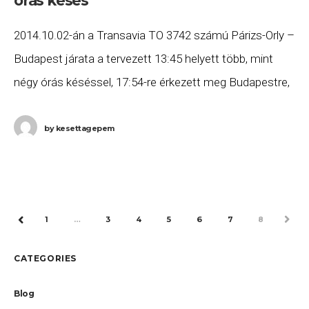
órás késés
2014.10.02-án a Transavia TO 3742 számú Párizs-Orly –
Budapest járata a tervezett 13:45 helyett több, mint
négy órás késéssel, 17:54-re érkezett meg Budapestre,
majd a TO 3743 számú járat a
by
kesettagepem
1
…
3
4
5
6
7
8
NEXT
PREV
CATEGORIES
Blog