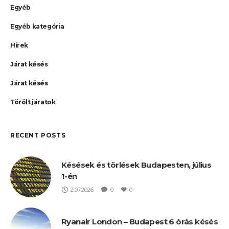
Egyéb
Egyéb kategória
Hírek
Járat késés
Járat késés
Törölt járatok
RECENT POSTS
Késések és törlések Budapesten, július
1-én
2.07.2026
0
0
Ryanair London – Budapest 6 órás késés