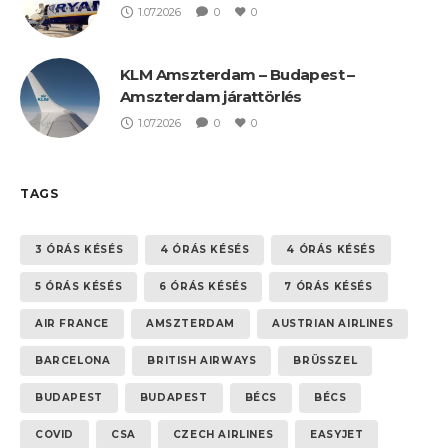
1.07.2026
0
0
KLM Amszterdam – Budapest –
Amszterdam járattörlés
1.07.2026
0
0
TAGS
3 ÓRÁS KÉSÉS
4 ÓRÁS KÉSÉS
4 ÓRÁS KÉSÉS
5 ÓRÁS KÉSÉS
6 ÓRÁS KÉSÉS
7 ÓRÁS KÉSÉS
AIR FRANCE
AMSZTERDAM
AUSTRIAN AIRLINES
BARCELONA
BRITISH AIRWAYS
BRÜSSZEL
BUDAPEST
BUDAPEST
BÉCS
BÉCS
COVID
CSA
CZECH AIRLINES
EASYJET