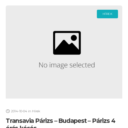
HÍREK
2014-10-04
in
Hírek
Transavia Párizs – Budapest – Párizs 4