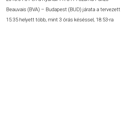
Beauvais (BVA) – Budapest (BUD) járata a tervezett
15:35 helyett több, mint 3 órás késéssel, 18:53-ra
érkezett meg Budapestre. Ha Ön a gépen utazott,