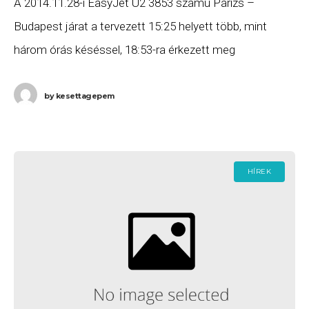
A 2014.11.28-i EasyJet U2 3853 számú Párizs –
Budapest járat a tervezett 15:25 helyett több, mint
három órás késéssel, 18:53-ra érkezett meg
Budapestre, majd az U2 3854 számú járat a
by
kesettagepem
HÍREK