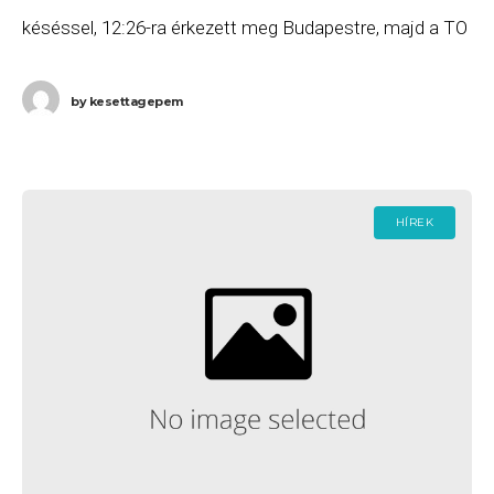
késéssel, 12:26-ra érkezett meg Budapestre, majd a TO
3743 számú járat a tervezett
by
kesettagepem
HÍREK