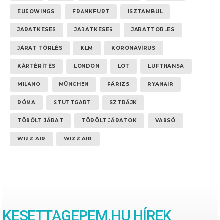
EUROWINGS
FRANKFURT
ISZTAMBUL
JÁRATKÉSÉS
JÁRATKÉSÉS
JÁRATTÖRLÉS
JÁRAT TÖRLÉS
KLM
KORONAVÍRUS
KÁRTÉRÍTÉS
LONDON
LOT
LUFTHANSA
MILANO
MÜNCHEN
PÁRIZS
RYANAIR
RÓMA
STUTTGART
SZTRÁJK
TÖRÖLT JÁRAT
TÖRÖLT JÁRATOK
VARSÓ
WIZZ AIR
WIZZ AIR
KESETTAGEPEM.HU HÍREK