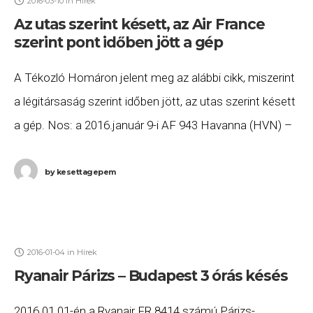
2016-03-10
in
Hírek
Az utas szerint késett, az Air France
szerint pont időben jött a gép
A Tékozló Homáron jelent meg az alábbi cikk, miszerint
a légitársaság szerint időben jött, az utas szerint késett
a gép. Nos: a 2016.január 9-i AF 943 Havanna (HVN) –
Párizs
by
kesettagepem
2016-01-04
in
Hírek
Ryanair Párizs – Budapest 3 órás késés
2016.01.01-én a Ryanair FR 8414 számú Párizs-