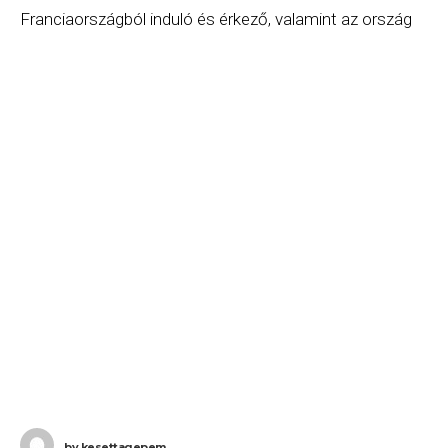
Franciaországból induló és érkező, valamint az ország
légterén áthaladó légijáratokat is. A légiirányítók
sztrájkja mentesíti a légitársaságokat a kártérítés
by
kesettagepem