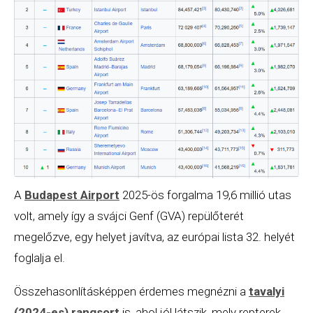
A
Budapest Airport
2025-ös forgalma 19,6 millió utas
volt, amely így a svájci Genf (GVA) repülőterét
megelőzve, egy helyet javítva, az európai lista 32. helyét
foglalja el.
Összehasonlításképpen érdemes megnézni a
tavalyi
(2024-es) rangsort
is, ahol jól látszik, mely repterek