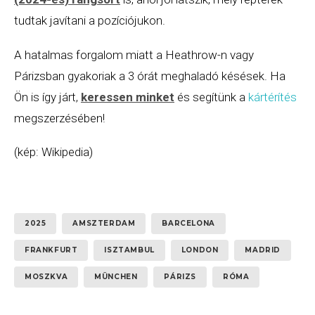
tudtak javítani a pozíciójukon.
A hatalmas forgalom miatt a Heathrow-n vagy
Párizsban gyakoriak a 3 órát meghaladó késések. Ha
Ön is így járt,
keressen minket
és segítünk a
kártérítés
megszerzésében!
(kép: Wikipedia)
2025
AMSZTERDAM
BARCELONA
FRANKFURT
ISZTAMBUL
LONDON
MADRID
MOSZKVA
MÜNCHEN
PÁRIZS
RÓMA