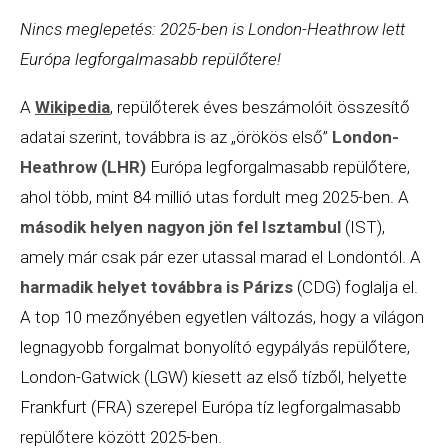
Nincs meglepetés:
2025
-ben is London-Heathrow lett
Európa legforgalmasabb repülőtere!
A
Wikipedia
, repülőterek éves beszámolóit összesítő
adatai szerint, továbbra is az „örökös első”
London-
Heathrow (LHR)
Európa legforgalmasabb repülőtere,
ahol több, mint 84 millió utas fordult meg 2025-ben. A
második helyen nagyon jön fel Isztambul
(IST),
amely már csak pár ezer utassal marad el Londontól. A
harmadik helyet továbbra is
Párizs
(CDG) foglalja el.
A top 10 mezőnyében egyetlen változás, hogy a világon
legnagyobb forgalmat bonyolító egypályás repülőtere,
London-Gatwick (LGW) kiesett az első tízből, helyette
Frankfurt (FRA) szerepel Európa tíz legforgalmasabb
repülőtere között 2025-ben.