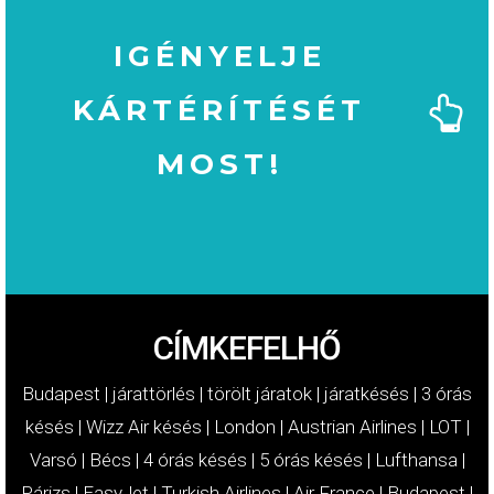
IGÉNYELJE
KÁRTÉRÍTÉSÉT
MOST!
MOST!
KÁRTÉRÍTÉSÉT
IGÉNYELJE
CÍMKEFELHŐ
Budapest
|
járattörlés
|
törölt járatok
|
járatkésés
|
3 órás
késés
|
Wizz Air késés
|
London
|
Austrian Airlines
|
LOT
|
Varsó
|
Bécs
|
4 órás késés
|
5 órás késés
|
Lufthansa
|
Párizs
|
EasyJet
|
Turkish Airlines
|
Air France
|
Budapest
|