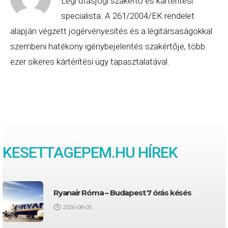
Légi utasjogi szakértő és kártérítési
specialista. A 261/2004/EK rendelet
alapján végzett jogérvényesítés és a légitársaságokkal
szembeni hatékony igénybejelentés szakértője, több
ezer sikeres kártérítési ügy tapasztalatával.
KESETTAGEPEM.HU HÍREK
Ryanair Róma – Budapest 7 órás késés
2026-08-05