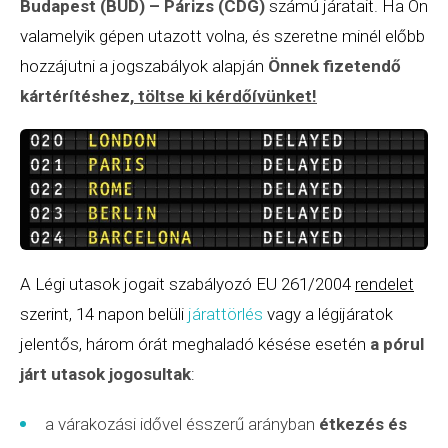
Budapest (BUD) – Párizs (CDG)
számú járatait. Ha Ön
valamelyik gépen utazott volna, és szeretne minél előbb
hozzájutni a jogszabályok alapján
Önnek fizetendő
kártérítéshez,
töltse ki kérdőívünket
!
A Légi utasok jogait szabályozó EU 261/2004
rendelet
szerint, 14 napon belüli
járattörlés
vagy a légijáratok
jelentős, három órát meghaladó késése esetén
a pórul
járt utasok jogosultak
:
a várakozási idővel ésszerű arányban
étkezés és