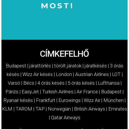
MOST!
MOST!
KÁRTÉRÍTÉSÉT
IGÉNYELJE
CÍMKEFELHŐ
Budapest
|
járattörlés
|
törölt járatok
|
járatkésés
|
3 órás
késés
|
Wizz Air késés
|
London
|
Austrian Airlines
|
LOT
|
Varsó
|
Bécs
|
4 órás késés
|
5 órás késés
|
Lufthansa
|
Párizs
|
EasyJet
|
Turkish Airlines
|
Air France
|
Budapest
|
Ryanair késés
|
Frankfurt
|
Eurowings
|
Wizz Air
|
München
|
KLM
|
TAROM
|
TAP
|
Norwegian
|
British Airways
|
Emirates
|
Qatar Airways