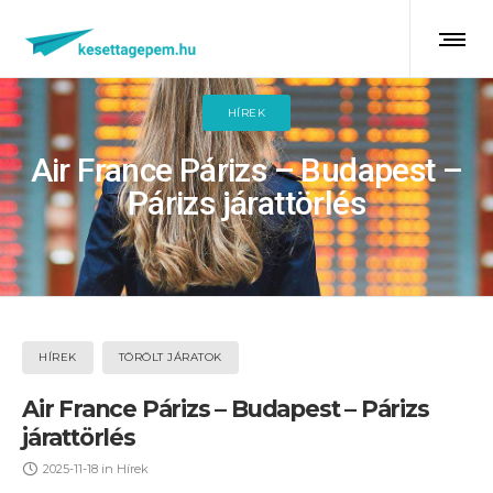
HÍREK
Air France Párizs – Budapest –
Párizs járattörlés
HÍREK
TÖRÖLT JÁRATOK
Air France Párizs – Budapest – Párizs
járattörlés
2025-11-18
in
Hírek