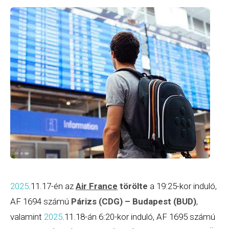
2025
.11.17-én az
Air France
törölte
a 19:25-kor induló,
AF 1694 számú
Párizs (CDG) – Budapest (BUD)
,
valamint
2025
.11.18-án 6:20-kor induló, AF 1695 számú