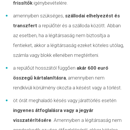
frissítők
igénybevételére.
amennyiben szükséges,
szállodai elhelyezést és
transzfert
a repülőtér és a szálloda között. Abban
az esetben, ha a légitársaság nem biztosítja a
fentieket, akkor a légitársaság ezeket köteles utólag,
számla vagy blokk ellenében megtéríteni.
a repülőút hosszától függően
akár 600 euró
összegű kártalanításra
, amennyiben nem
rendkívüli körülmény okozta a késést vagy a törlést.
öt órát meghaladó késés vagy
járattörlés
esetén
ingyenes átfoglalásra vagy a jegyár
visszatérítésére
. Amennyiben a légitársaság nem
gondoskodik az utas átfoglalásáról, akkor köteles