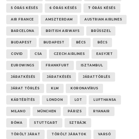
5 ÓRÁS KÉSÉS
6 ÓRÁS KÉSÉS
7 ÓRÁS KÉSÉS
AIR FRANCE
AMSZTERDAM
AUSTRIAN AIRLINES
BARCELONA
BRITISH AIRWAYS
BRÜSSZEL
BUDAPEST
BUDAPEST
BÉCS
BÉCS
COVID
CSA
CZECH AIRLINES
EASYJET
EUROWINGS
FRANKFURT
ISZTAMBUL
JÁRATKÉSÉS
JÁRATKÉSÉS
JÁRATTÖRLÉS
JÁRAT TÖRLÉS
KLM
KORONAVÍRUS
KÁRTÉRÍTÉS
LONDON
LOT
LUFTHANSA
MILANO
MÜNCHEN
PÁRIZS
RYANAIR
RÓMA
STUTTGART
SZTRÁJK
TÖRÖLT JÁRAT
TÖRÖLT JÁRATOK
VARSÓ