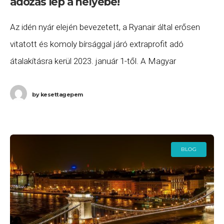
adózás lép a helyébe!
Az idén nyár elején bevezetett, a Ryanair által erősen
vitatott és komoly bírsággal járó extraprofit adó
átalakításra kerül 2023. január 1-től. A Magyar
Közlönyben megjelent, 452/2022. (XI. 9.) számú
Kormányrendelet
by
kesettagepem
BLOG