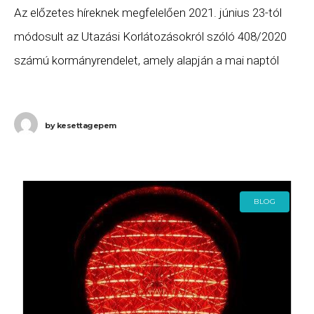
Az előzetes híreknek megfelelően 2021. június 23-tól
módosult az Utazási Korlátozásokról szóló 408/2020
számú kormányrendelet, amely alapján a mai naptól
szabadon lehet belépni Magyarországra Ausztria,
Horvátország, Románia, Szerbia, Szlovákia és
by
kesettagepem
BLOG