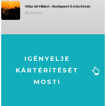
Wizz Air Milánó – Budapest 6 órás késés
2026-07-27
IGÉNYELJE
KÁRTÉRÍTÉSÉT
MOST!
MOST!
KÁRTÉRÍTÉSÉT
IGÉNYELJE