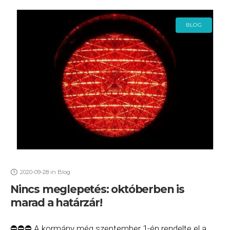
BLOG
2020-09-28
in
Blog
Nincs meglepetés: októberben is
marad a határzár!
⛔️⛔️⛔️ A kormány még szeptember 1-én rendelte el a