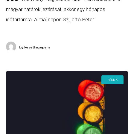
magyar határok lezárását, akkor egy hónapos
időtartamra. A mai napon Szijjártó Péter
külügyminiszter az atv.hu kérdésére megerősítette,
hogy marad októberben is lezárva maradnak
by
kesettagepem
Magyarország
HÍREK