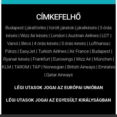
CÍMKEFELHŐ
Budapest
|
járattörlés
|
törölt járatok
|
járatkésés
|
3 órás
késés
|
Wizz Air késés
|
London
|
Austrian Airlines
|
LOT
|
Varsó
|
Bécs
|
4 órás késés
|
5 órás késés
|
Lufthansa
|
Párizs
|
EasyJet
|
Turkish Airlines
|
Air France
|
Budapest
|
Ryanair késés
|
Frankfurt
|
Eurowings
|
Wizz Air
|
München
|
KLM
|
TAROM
|
TAP
|
Norwegian
|
British Airways
|
Emirates
|
Qatar Airways
LÉGI UTASOK JOGAI AZ EURÓPAI UNIÓBAN
LÉGI UTASOK JOGAI AZ EGYESÜLT KIRÁLYSÁGBAN