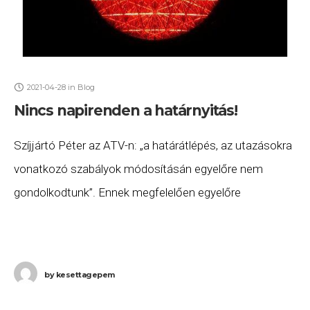
2021-04-28
in
Blog
Nincs napirenden a határnyitás!
Szíjjártó Péter az ATV-n: „a határátlépés, az utazásokra
vonatkozó szabályok módosításán egyelőre nem
gondolkodtunk”. Ennek megfelelően egyelőre
Magyarországra csak üzleti út céljából, vagy egyéb
halaszthatatlan indokkal léphet be nem magyar
by
kesettagepem