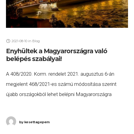
2021-08-10
in
Blog
Enyhültek a Magyarországra való
belépés szabályai!
A 408/2020. Korm. rendelet 2021. augusztus 6-án
megjelent 468/2021-es számú módosítása szerint
újabb országokból lehet belépni Magyarországra
kölcsönösen elismert védettségi igazolvánnyal, vagy 72
órán belül elvégzett negatív PCR teszttel: ennek
by
kesettagepem