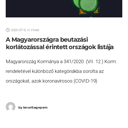
2020-07-12
in
Hírek
A Magyarországra beutazási
korlátozással érintett országok listája
Magyarország Kormánya a 341/2020. (VII. 12.) Korm.
rendeletével különböző kategóriákba sorolta az
országokat, azok koronavírosos (COVID-19)
fertőzöttsége alapján. Zöld jelzéses országból érkezve
bármelyik magyar állampolgár ellenőrzés nélkül beléphet
by
kesettagepem
Magyarországra. Ha