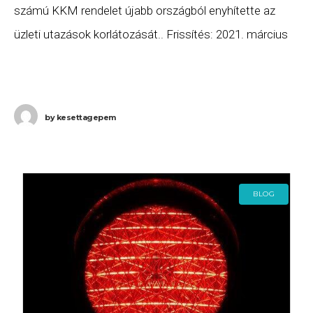
számú KKM rendelet újabb országból enyhítette az
üzleti utazások korlátozását.. Frissítés: 2021. március
3-i hatállyal, az 5/2021 számú KKM rendelet újabb
országokból
by
kesettagepem
BLOG