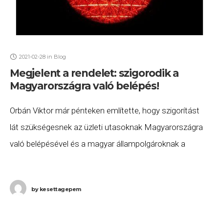
2021-02-28
in
Blog
Megjelent a rendelet: szigorodik a
Magyarországra való belépés!
Orbán Viktor már pénteken említette, hogy szigorítást
lát szükségesnek az üzleti utasoknak Magyarországra
való belépésével és a magyar állampolgároknak a
hazatérésével kapcsolatosan. A szombat éjjel
megjelent Magyar Közlönyben ki is
by
kesettagepem