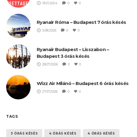
19.01.2024
0
0
Ryanair Róma – Budapest 7 órás késés
5.08.2026
0
0
Ryanair Budapest – Lisszabon –
Budapest 3 órás késés
28.07.2026
0
0
Wizz Air Milánó – Budapest 6 órás késés
27.07.2026
0
0
TAGS
3 ÓRÁS KÉSÉS
4 ÓRÁS KÉSÉS
4 ÓRÁS KÉSÉS