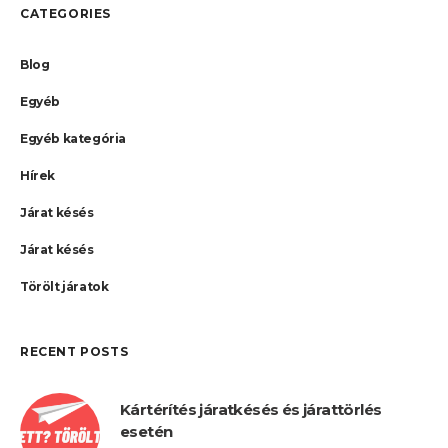
CATEGORIES
Blog
Egyéb
Egyéb kategória
Hírek
Járat késés
Járat késés
Törölt járatok
RECENT POSTS
Kártérítés járatkésés és járattörlés
esetén