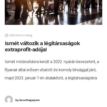
2023-03-01
in
Blog
Ismét változik a légitársaságok
extraprofit-adója!
Ismét módosításra került a 2022. nyarán bevezetett, a
Ryanair által erősen vitatott és komoly bírsággal járó,
majd 2023. január 1-én átalakított, a légitársaságokra
kiszabott extraprofit-adó. A Magyar Közlönyben
megjelent, 62/2023.
by
kesettagepem