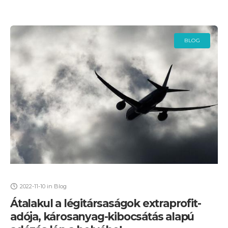
BLOG
2022-11-10
in
Blog
Átalakul a légitársaságok extraprofit-
adója, károsanyag-kibocsátás alapú