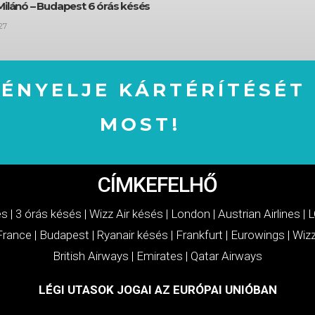
Milánó – Budapest 6 órás késés
27
GÉNYELJE KÁRTÉRÍTÉSÉT
MOST!
IGÉNYELJE KÁRTÉRÍTÉSÉT MOST!
CÍMKEFELHŐ
és
|
3 órás késés
|
Wizz Air késés
|
London
|
Austrian Airlines
|
L
 France
|
Budapest
|
Ryanair késés
|
Frankfurt
|
Eurowings
|
Wizz
British Airways
|
Emirates
|
Qatar Airways
LÉGI UTASOK JOGAI AZ EURÓPAI UNIÓBAN