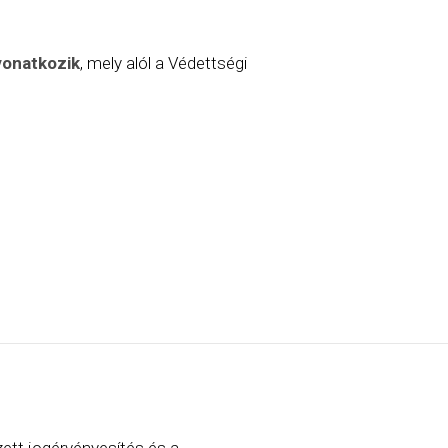
onatkozik
, mely alól a Védettségi
zett jogérvényesítés és a