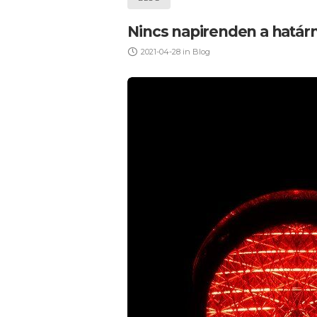
Nincs napirenden a határn
2021-04-28
in
Blog