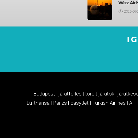
Wizz Air 
2026-07-
I
Budapest
|
járattörlés
|
törölt járatok
|
járatkés
Lufthansa
|
Párizs
|
EasyJet
|
Turkish Airlines
|
Air