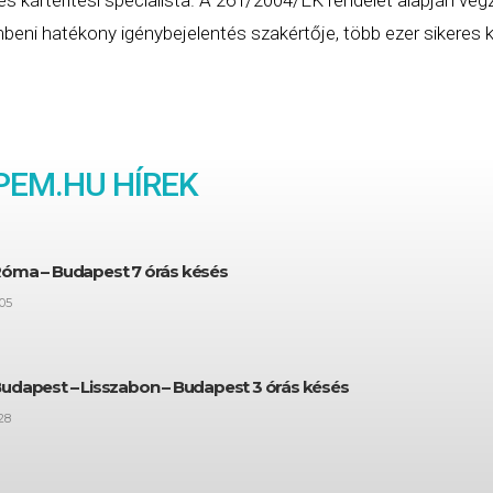
eni hatékony igénybejelentés szakértője, több ezer sikeres ká
EM.HU HÍREK
Róma – Budapest 7 órás késés
05
Budapest – Lisszabon – Budapest 3 órás késés
28