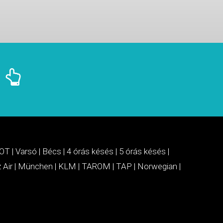
OT
|
Varsó
|
Bécs
|
4 órás késés
|
5 órás késés
|
 Air
|
München
|
KLM
|
TAROM
|
TAP
|
Norwegian
|