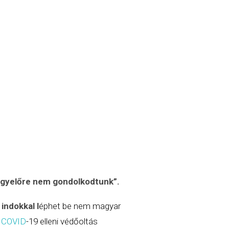
egyelőre nem gondolkodtunk”.
indokkal l
éphet be nem magyar
y
COVID
-19 elleni védőoltás