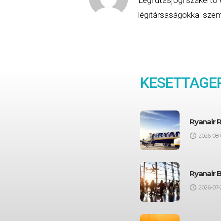
légitársaságokkal szemb
KESETTAGEP
Ryanair 
2026-08-
Ryanair 
2026-07-