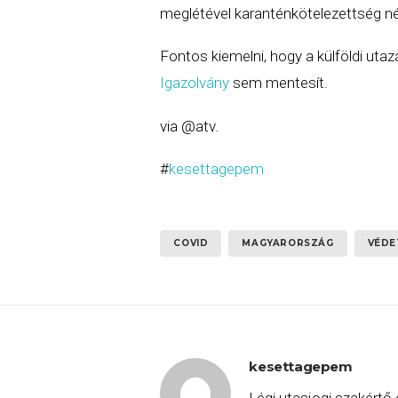
meglétével karanténkötelezettség né
Fontos kiemelni, hogy a külföldi ut
Igazolvány
sem mentesít.
via @atv.
#
kesettagepem
COVID
MAGYARORSZÁG
VÉDE
kesettagepem
Légi utasjogi szakértő 