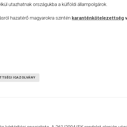
lkül utazhatnak országukba a külföldi állampolgárok.
azásról hazatérő magyarokra szintén
karanténkötelezettség
v
TTSÉGI IGAZOLVÁNY
és kártérítési specialista. A 261/2004/EK rendelet alapján vég