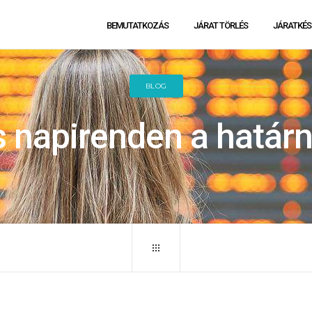
BEMUTATKOZÁS
JÁRAT TÖRLÉS
JÁRATKÉS
BLOG
 napirenden a határn