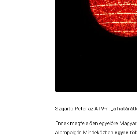
Szíjjártó Péter az
ATV
-n:
„a határát
Ennek megfelelően egyelőre Magyar
állampolgár. Mindeközben
egyre töb