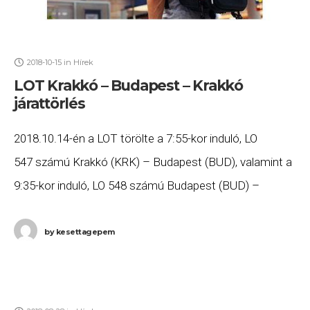
2018-10-15
in
Hírek
LOT Krakkó – Budapest – Krakkó
járattörlés
2018.10.14-én a LOT törölte a 7:55-kor induló, LO
547 számú Krakkó (KRK) – Budapest (BUD), valamint a
9:35-kor induló, LO 548 számú Budapest (BUD) –
Krakkó (KRK) járatait. Ha Ön valamelyik gépen
by
kesettagepem