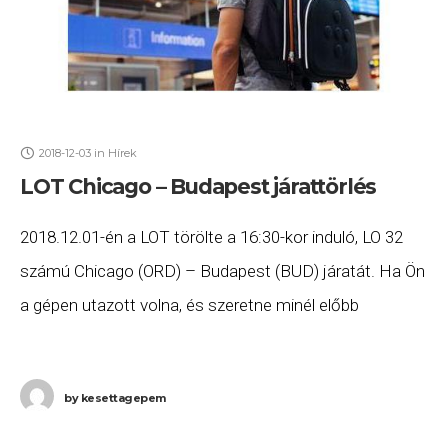
2018-12-03
in
Hírek
LOT Chicago – Budapest járattörlés
2018.12.01-én a LOT törölte a 16:30-kor induló, LO 32
számú Chicago (ORD) – Budapest (BUD) járatát. Ha Ön
a gépen utazott volna, és szeretne minél előbb
hozzájutni a jogszabályok alapján
by
kesettagepem