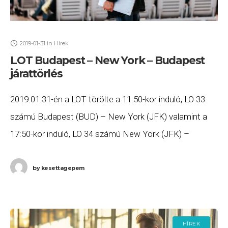
2019-01-31
in
Hírek
LOT Budapest – New York – Budapest
járattörlés
2019.01.31-én a LOT törölte a 11:50-kor induló, LO 33
számú Budapest (BUD) – New York (JFK) valamint a
17:50-kor induló, LO 34 számú New York (JFK) –
Budapest (BUD) járatait
by
kesettagepem
HÍREK