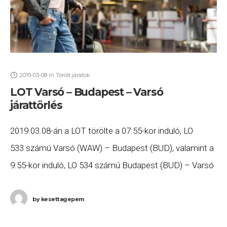
2019-03-08
in
Törölt járatok
LOT Varsó – Budapest – Varsó
járattörlés
2019.03.08-án a LOT törölte a 07:55-kor induló, LO
533 számú Varsó (WAW) – Budapest (BUD), valamint a
9:55-kor induló, LO 534 számú Budapest (BUD) – Varsó
(WAW) járatait. Ha Ön valamelyik gépen
by
kesettagepem