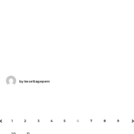
by
kesettagepem
1
2
3
4
5
6
7
8
9
PREV
10
11