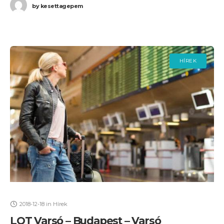
by
kesettagepem
HÍREK
2018-12-18
in
Hírek
LOT Varsó – Budapest – Varsó