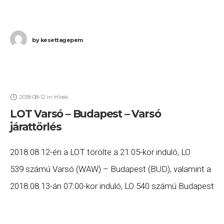
by
kesettagepem
2018-08-12
in
Hírek
LOT Varsó – Budapest – Varsó
járattörlés
2018.08.12-én a LOT törölte a 21:05-kor induló, LO
539 számú Varsó (WAW) – Budapest (BUD), valamint a
2018.08.13-án 07:00-kor induló, LO 540 számú Budapest
(BUD) – Varsó (WAW) járatait. Ha Ön valamelyik