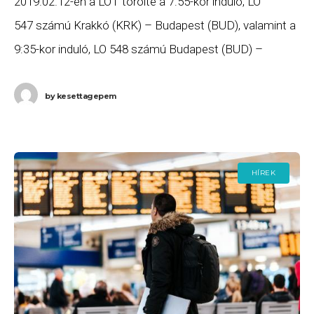
2019.02.12-én a LOT törölte a 7:55-kor induló, LO
547 számú Krakkó (KRK) – Budapest (BUD), valamint a
9:35-kor induló, LO 548 számú Budapest (BUD) –
Krakkó (KRK) járatait. Ha Ön valamelyik gépen
by
kesettagepem
HÍREK