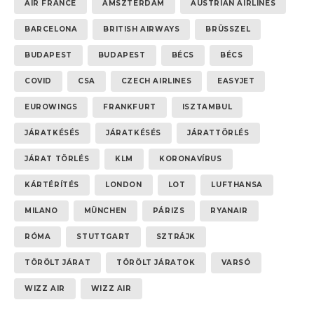
AIR FRANCE
AMSZTERDAM
AUSTRIAN AIRLINES
BARCELONA
BRITISH AIRWAYS
BRÜSSZEL
BUDAPEST
BUDAPEST
BÉCS
BÉCS
COVID
CSA
CZECH AIRLINES
EASYJET
EUROWINGS
FRANKFURT
ISZTAMBUL
JÁRATKÉSÉS
JÁRATKÉSÉS
JÁRATTÖRLÉS
JÁRAT TÖRLÉS
KLM
KORONAVÍRUS
KÁRTÉRÍTÉS
LONDON
LOT
LUFTHANSA
MILANO
MÜNCHEN
PÁRIZS
RYANAIR
RÓMA
STUTTGART
SZTRÁJK
TÖRÖLT JÁRAT
TÖRÖLT JÁRATOK
VARSÓ
WIZZ AIR
WIZZ AIR