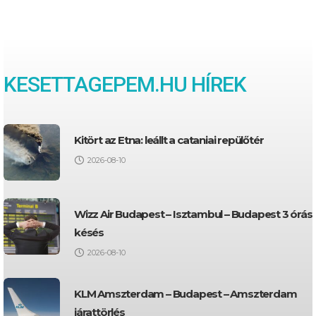
KESETTAGEPEM.HU HÍREK
Kitört az Etna: leállt a cataniai repülőtér
2026-08-10
Wizz Air Budapest – Isztambul – Budapest 3 órás
késés
2026-08-10
KLM Amszterdam – Budapest – Amszterdam
járattörlés