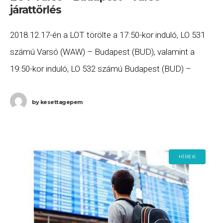
járattörlés
2018.12.17-én a LOT törölte a 17:50-kor induló, LO 531
számú Varsó (WAW) – Budapest (BUD), valamint a
19:50-kor induló, LO 532 számú Budapest (BUD) –
Varsó (WAW) járatait. Ha Ön
by
kesettagepem
HÍREK