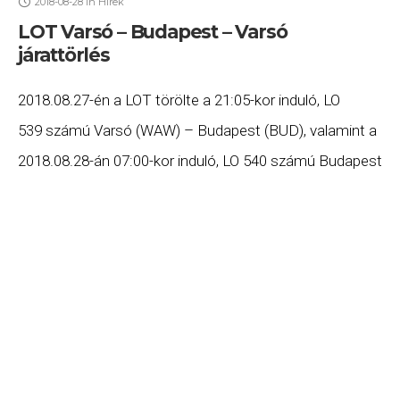
2018-08-28
in
Hírek
LOT Varsó – Budapest – Varsó
járattörlés
2018.08.27-én a LOT törölte a 21:05-kor induló, LO
539 számú Varsó (WAW) – Budapest (BUD), valamint a
2018.08.28-án 07:00-kor induló, LO 540 számú Budapest
(BUD) – Varsó (WAW) járatait. Ha Ön valamelyik