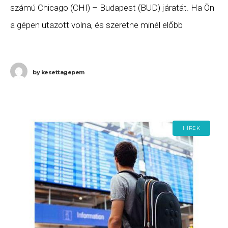
számú Chicago (CHI) – Budapest (BUD) járatát. Ha Ön
a gépen utazott volna, és szeretne minél előbb
hozzájutni a jogszabályok alapján
by
kesettagepem
HÍREK