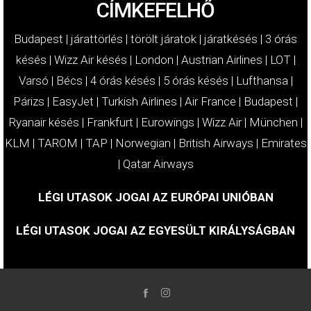
CÍMKEFELHŐ
Budapest
|
járattörlés
|
törölt járatok
|
járatkésés
|
3 órás
késés
|
Wizz Air késés
|
London
|
Austrian Airlines
|
LOT
|
Varsó
|
Bécs
|
4 órás késés
|
5 órás késés
|
Lufthansa
|
Párizs
|
EasyJet
|
Turkish Airlines
|
Air France
|
Budapest
|
Ryanair késés
|
Frankfurt
|
Eurowings
|
Wizz Air
|
München
|
KLM
|
TAROM
|
TAP
|
Norwegian
|
British Airways
|
Emirates
|
Qatar Airways
LÉGI UTASOK JOGAI AZ EURÓPAI UNIÓBAN
LÉGI UTASOK JOGAI AZ EGYESÜLT KIRÁLYSÁGBAN