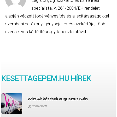
Légi utasjogi szakértő és kártérítési
specialista. A 261/2004/EK rendelet
alapján végzett jogérvényesítés és a légitársaságokkal
szembeni hatékony igénybejelentés szakértője, több
ezer sikeres kártérítési ügy tapasztalatával.
KESETTAGEPEM.HU HÍREK
Wizz Air késések augusztus 6-án
2026-08-07