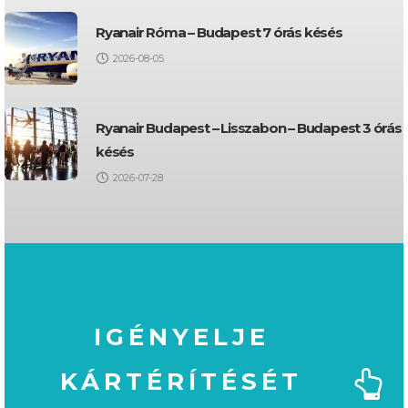
Ryanair Róma – Budapest 7 órás késés
2026-08-05
Ryanair Budapest – Lisszabon – Budapest 3 órás
késés
2026-07-28
IGÉNYELJE
KÁRTÉRÍTÉSÉT