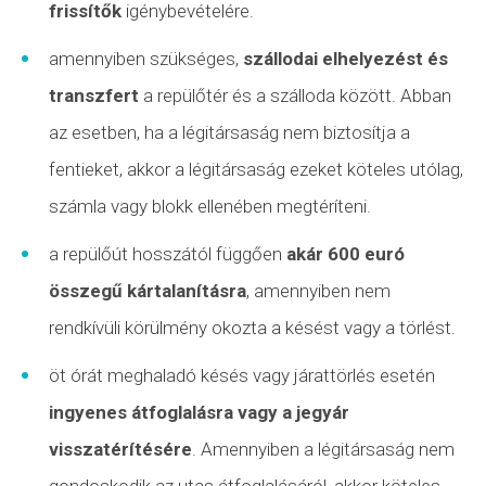
frissítők
igénybevételére.
amennyiben szükséges,
szállodai elhelyezést és
transzfert
a repülőtér és a szálloda között. Abban
az esetben, ha a légitársaság nem biztosítja a
fentieket, akkor a légitársaság ezeket köteles utólag,
számla vagy blokk ellenében megtéríteni.
a repülőút hosszától függően
akár 600 euró
összegű kártalanításra
, amennyiben nem
rendkívüli körülmény okozta a késést vagy a törlést.
öt órát meghaladó késés vagy járattörlés esetén
ingyenes átfoglalásra vagy a jegyár
visszatérítésére
. Amennyiben a légitársaság nem
gondoskodik az utas átfoglalásáról, akkor köteles