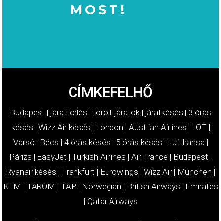
MOST!
MOST!
KÁRTÉRÍTÉSÉT
IGÉNYELJE
CÍMKEFELHŐ
Budapest
|
járattörlés
|
törölt járatok
|
járatkésés
|
3 órás
késés
|
Wizz Air késés
|
London
|
Austrian Airlines
|
LOT
|
Varsó
|
Bécs
|
4 órás késés
|
5 órás késés
|
Lufthansa
|
Párizs
|
EasyJet
|
Turkish Airlines
|
Air France
|
Budapest
|
Ryanair késés
|
Frankfurt
|
Eurowings
|
Wizz Air
|
München
|
KLM
|
TAROM
|
TAP
|
Norwegian
|
British Airways
|
Emirates
|
Qatar Airways