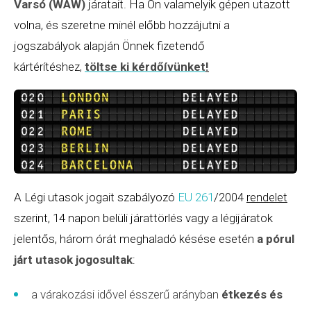
Varsó (WAW)
járatait. Ha Ön valamelyik gépen utazott
volna, és szeretne minél előbb hozzájutni a
jogszabályok alapján Önnek fizetendő
kártérítéshez,
töltse ki kérdőívünket
!
A Légi utasok jogait szabályozó
EU 261
/2004
rendelet
szerint, 14 napon belüli járattörlés vagy a légijáratok
jelentős, három órát meghaladó késése esetén
a pórul
járt utasok jogosultak
:
a várakozási idővel ésszerű arányban
étkezés és