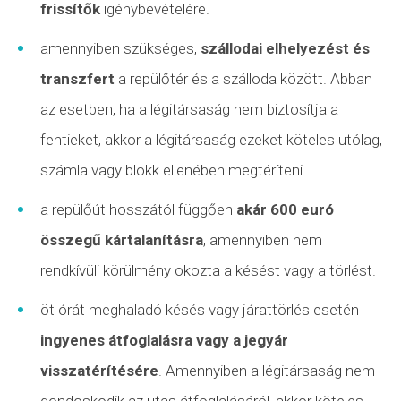
frissítők
igénybevételére.
amennyiben szükséges,
szállodai elhelyezést és
transzfert
a repülőtér és a szálloda között. Abban
az esetben, ha a légitársaság nem biztosítja a
fentieket, akkor a légitársaság ezeket köteles utólag,
számla vagy blokk ellenében megtéríteni.
a repülőút hosszától függően
akár 600 euró
összegű kártalanításra
, amennyiben nem
rendkívüli körülmény okozta a késést vagy a törlést.
öt órát meghaladó késés vagy járattörlés esetén
ingyenes átfoglalásra vagy a jegyár
visszatérítésére
. Amennyiben a légitársaság nem
gondoskodik az utas átfoglalásáról, akkor köteles