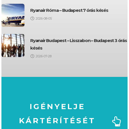
Ryanair Róma – Budapest 7 órás késés
2026-08-05
Ryanair Budapest – Lisszabon – Budapest 3 órás
késés
2026-07-28
IGÉNYELJE
KÁRTÉRÍTÉSÉT