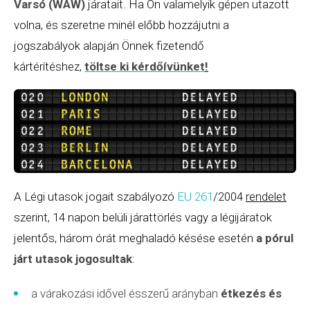
Varsó (WAW)
járatait. Ha Ön valamelyik gépen utazott
volna, és szeretne minél előbb hozzájutni a
jogszabályok alapján Önnek fizetendő
kártérítéshez,
töltse ki kérdőívünket
!
A Légi utasok jogait szabályozó
EU 261
/2004
rendelet
szerint, 14 napon belüli járattörlés vagy a légijáratok
jelentős, három órát meghaladó késése esetén
a pórul
járt utasok jogosultak
:
a várakozási idővel ésszerű arányban
étkezés és