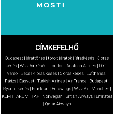
MOST!
MOST!
KÁRTÉRÍTÉSÉT
IGÉNYELJE
CÍMKEFELHŐ
Budapest
|
járattörlés
|
törölt járatok
|
járatkésés
|
3 órás
késés
|
Wizz Air késés
|
London
|
Austrian Airlines
|
LOT
|
Varsó
|
Bécs
|
4 órás késés
|
5 órás késés
|
Lufthansa
|
Párizs
|
EasyJet
|
Turkish Airlines
|
Air France
|
Budapest
|
Ryanair késés
|
Frankfurt
|
Eurowings
|
Wizz Air
|
München
|
KLM
|
TAROM
|
TAP
|
Norwegian
|
British Airways
|
Emirates
|
Qatar Airways