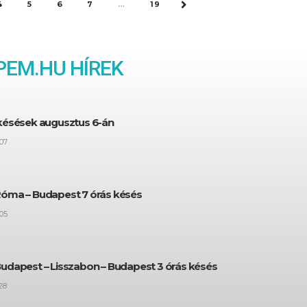
4
5
6
7
…
19
NEXT
EM.HU HÍREK
 késések augusztus 6-án
07
Róma – Budapest 7 órás késés
05
Budapest – Lisszabon – Budapest 3 órás késés
28