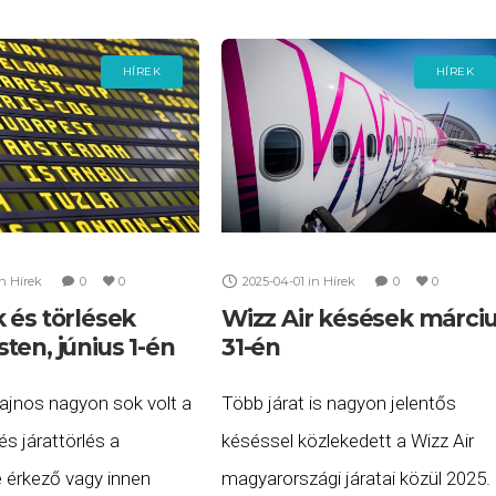
HÍREK
HÍREK
in
Hírek
0
0
2025-04-01
in
Hírek
0
0
 és törlések
Wizz Air késések márci
ten, június 1-én
31-én
ajnos nagyon sok volt a
Több járat is nagyon jelentős
és járattörlés a
késéssel közlekedett a Wizz Air
 érkező vagy innen
magyarországi járatai közül 2025.