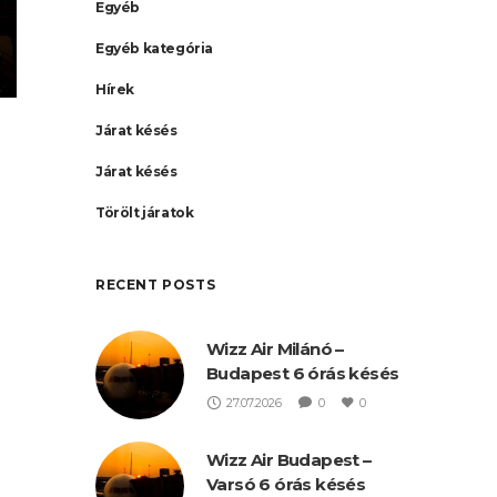
Egyéb
Egyéb kategória
Hírek
Járat késés
Járat késés
Törölt járatok
RECENT POSTS
Wizz Air Milánó –
Budapest 6 órás késés
7-
27.07.2026
0
0
Wizz Air Budapest –
Varsó 6 órás késés