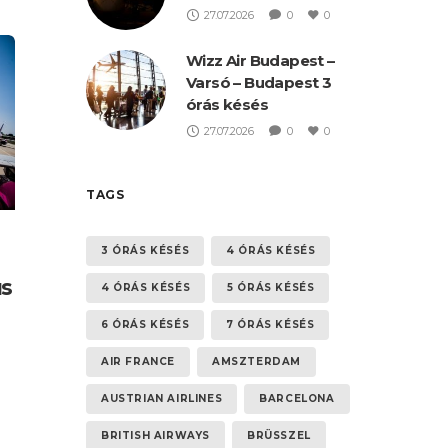
27.07.2026
0
0
Wizz Air Budapest –
Varsó – Budapest 3
órás késés
27.07.2026
0
0
TAGS
3 ÓRÁS KÉSÉS
4 ÓRÁS KÉSÉS
us
4 ÓRÁS KÉSÉS
5 ÓRÁS KÉSÉS
6 ÓRÁS KÉSÉS
7 ÓRÁS KÉSÉS
AIR FRANCE
AMSZTERDAM
AUSTRIAN AIRLINES
BARCELONA
BRITISH AIRWAYS
BRÜSSZEL