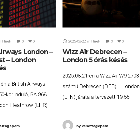
n
Hírek
0
0
2025-08-22
in
Hírek
0
0
 Airways London –
Wizz Air Debrecen –
t – London
London 5 órás késés
lés
2025.08.21-én a Wizz Air W9 2703
én a British Airways
számú Debrecen (DEB) – London
:50-kor induló, BA 868
(LTN) járata a tervezett 19:55
don-Heathrow (LHR) –
helyett közel öt órás késéssel, 0:3
BUD), valamint a 14:10-
kor (+1 nap) érkezett meg
, BA 869 számú Budapest
ettagepem
by
kesettagepem
Londonba. Ha Ön a
ondon-Heathrow (LHR)