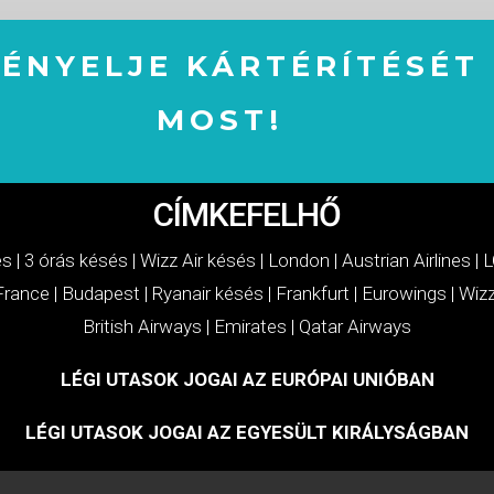
GÉNYELJE KÁRTÉRÍTÉSÉT
MOST!
IGÉNYELJE KÁRTÉRÍTÉSÉT MOST!
CÍMKEFELHŐ
és
|
3 órás késés
|
Wizz Air késés
|
London
|
Austrian Airlines
|
L
 France
|
Budapest
|
Ryanair késés
|
Frankfurt
|
Eurowings
|
Wizz
British Airways
|
Emirates
|
Qatar Airways
LÉGI UTASOK JOGAI AZ EURÓPAI UNIÓBAN
LÉGI UTASOK JOGAI AZ EGYESÜLT KIRÁLYSÁGBAN