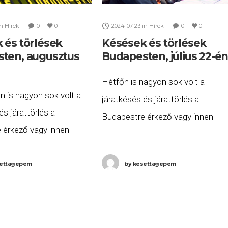
in
Hírek
0
0
2024-07-23
in
Hírek
0
0
 és törlések
Késések és törlések
ten, augusztus
Budapesten, július 22-é
Hétfőn is nagyon sok volt a
n is nagyon sok volt a
járatkésés és járattörlés a
és járattörlés a
Budapestre érkező vagy innen
 érkező vagy innen
induló repülőgépek közül. A késett
lőgépek közül. A késett
vagy törölt járatok listája 2024.
járatok listája 2024.
ettagepem
by
kesettagepem
július 22-én (hétfő) a következő.
15-én (csütörtök) a
A Ryanair
A British