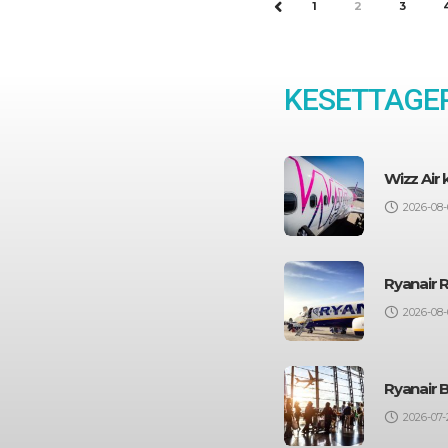
1
2
3
PREV
KESETTAGEP
Wizz Air
2026-08-
Ryanair 
2026-08-
Ryanair 
2026-07-