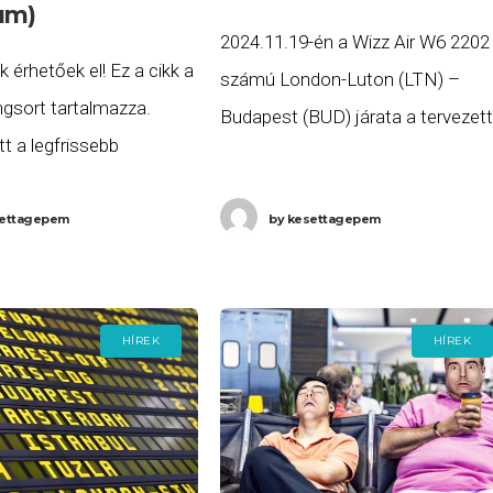
um)
2024.11.19-én a Wizz Air W6 2202
k érhetőek el! Ez a cikk a
számú London-Luton (LTN) –
ngsort tartalmazza.
Budapest (BUD) járata a tervezett
t a legfrissebb
11:55 helyett több, mint 3 órás
: Európa
késéssel, 15:21-kor érkezett meg
sabb repülőterei 2025-
ettagepem
by
kesettagepem
Budapestre. Ha Ön a gépen
 meglepetés: 2024-ben
on-Heathrow lett
forgalmasabb repülőtere!
HÍREK
HÍREK
,