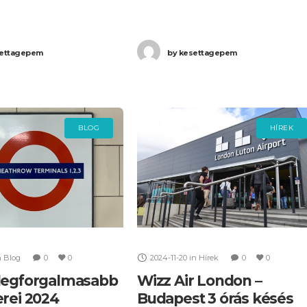
lőgépek közül. A késett
március 31-én, hétfőn. A késett
járatok listája 2025.
járatok listája a következő: A Wizz
ettagepem
by
kesettagepem
 (vasárnap) a következő.
Air W6 2457 számú Varsó (WAW)
Budapest
BLOG
HÍREK
n
Blog
0
0
2024-11-20
in
Hírek
0
0
legforgalmasabb
Wizz Air London –
erei 2024
Budapest 3 órás késés