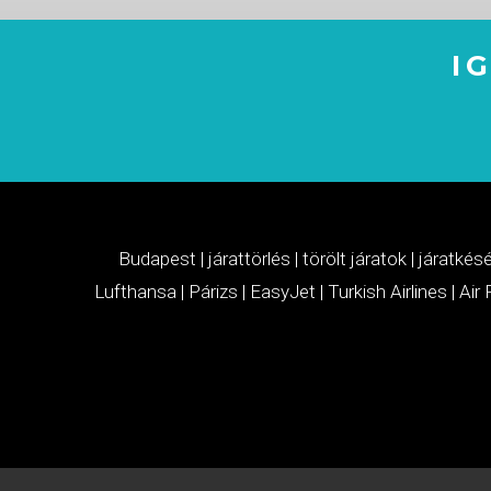
I
Budapest
|
járattörlés
|
törölt járatok
|
járatkés
Lufthansa
|
Párizs
|
EasyJet
|
Turkish Airlines
|
Air