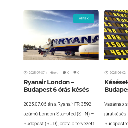
London-Heathrow (LHR) járatait.
járatait. Ha
HÍREK
2025-07-07
in
Hírek
0
0
2025-06-02
Ryanair London –
Késések
Budapest 6 órás késés
Budapes
2025.07.06-án a Ryanair FR 3592
Vasárnap s
számú London-Stansted (STN) –
járatkésés 
Budapest (BUD) járata a tervezett
Budapestre