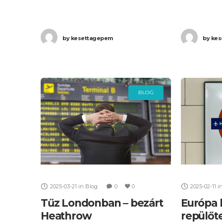
20:30 helyett több, mint 6 órás
induló repü
késéssel, 2:43-ra (+1 nap) érkezett
vagy törölt 
by
kesettagepem
by
kes
meg Budapestre. Ha Ön a
június 1-én
A
BLOG
2025-03-21
in
Blog
0
0
2025-02-11
i
Tűz Londonban – bezárt
Európa 
Heathrow
repülőt