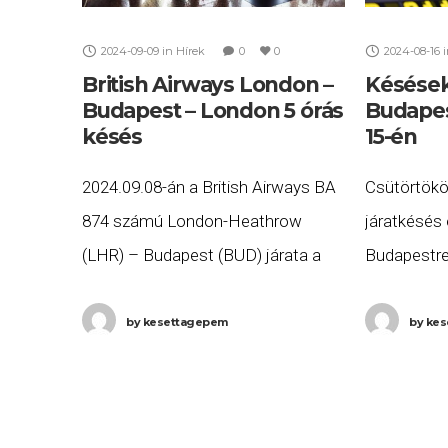
2024-09-09
in
Hírek
0
0
2024-08-16
British Airways London –
Késések
Budapest – London 5 órás
Budapes
késés
15-én
2024.09.08-án a British Airways BA
Csütörtökö
874 számú London-Heathrow
járatkésés 
(LHR) – Budapest (BUD) járata a
Budapestre
tervezett 16:20 helyett több, mint öt
induló repü
órás késéssel, 21:26-ra érkezett
vagy törölt 
by
kesettagepem
by
kes
meg Budapestre, majd a BA 875
augusztus 
következő. 