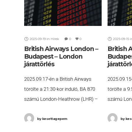
2025-09-19
in
Hírek
0
0
2025-09-15
i
British Airways London –
British
Budapest – London
Budapes
járattörlés
járattör
2025.09.17-én a British Airways
2025.09.15-
törölte a 21:30-kor induló, BA 870
törölte a 9
számú London-Heathrow (LHR) –
számú Lon
Budapest (BUD), valamint a
Budapest (
2025.09.18-án 7:40-kor induló, BA
kor induló
by
kesettagepem
by
kes
865 számú Budapest (BUD) –
(BUD) – L