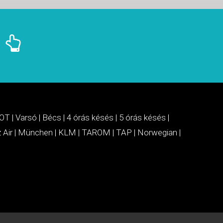
OT
|
Varsó
|
Bécs
|
4 órás késés
|
5 órás késés
|
 Air
|
München
|
KLM
|
TAROM
|
TAP
|
Norwegian
|