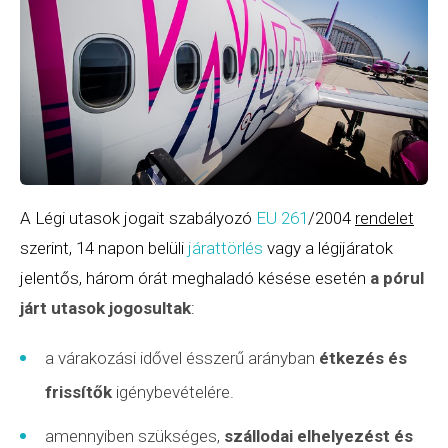
A Légi utasok jogait szabályozó
EU 261
/2004
rendelet
szerint, 14 napon belüli
járattörlés
vagy a légijáratok
jelentős, három órát meghaladó késése esetén
a pórul
járt utasok jogosultak
:
a várakozási idővel ésszerű arányban
étkezés és
frissítők
igénybevételére.
amennyiben szükséges,
szállodai elhelyezést és