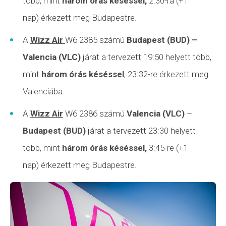
több, mint
három órás késéssel,
2:30-ra (+1
nap) érkezett meg Budapestre.
A
Wizz Air
W6 2385 számú
Budapest (BUD)
–
Valencia (VLC)
járat a tervezett 19:50 helyett több,
mint
három órás késéssel
, 23:32-re érkezett meg
Valenciába.
A
Wizz Air
W6 2386 számú
Valencia (VLC)
–
Budapest (BUD)
járat a tervezett 23:30 helyett
több, mint
három órás késéssel,
3:45-re (+1
nap) érkezett meg Budapestre.