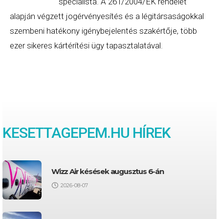
specialista. A 261/2004/EK rendelet
alapján végzett jogérvényesítés és a légitársaságokkal
szembeni hatékony igénybejelentés szakértője, több
ezer sikeres kártérítési ügy tapasztalatával.
KESETTAGEPEM.HU HÍREK
Wizz Air késések augusztus 6-án
2026-08-07