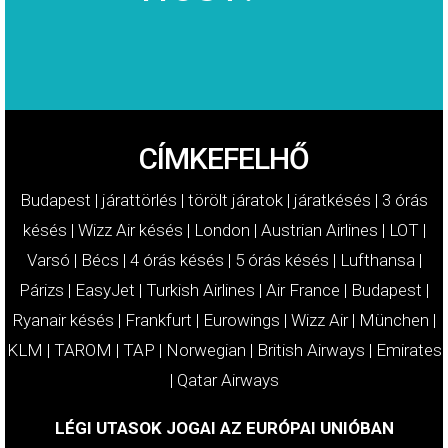
MOST!
KÁRTÉRÍTÉSÉT
IGÉNYELJE
CÍMKEFELHŐ
Budapest
|
járattörlés
|
törölt járatok
|
járatkésés
|
3 órás
késés
|
Wizz Air késés
|
London
|
Austrian Airlines
|
LOT
|
Varsó
|
Bécs
|
4 órás késés
|
5 órás késés
|
Lufthansa
|
Párizs
|
EasyJet
|
Turkish Airlines
|
Air France
|
Budapest
|
Ryanair késés
|
Frankfurt
|
Eurowings
|
Wizz Air
|
München
|
KLM
|
TAROM
|
TAP
|
Norwegian
|
British Airways
|
Emirates
|
Qatar Airways
LÉGI UTASOK JOGAI AZ EURÓPAI UNIÓBAN