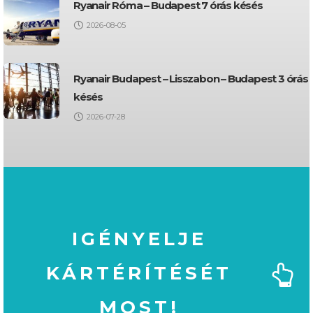
Ryanair Róma – Budapest 7 órás késés
2026-08-05
Ryanair Budapest – Lisszabon – Budapest 3 órás
késés
2026-07-28
IGÉNYELJE
KÁRTÉRÍTÉSÉT
MOST!