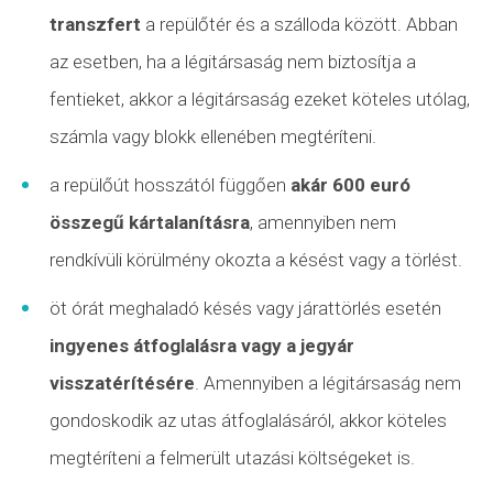
transzfert
a repülőtér és a szálloda között. Abban
az esetben, ha a légitársaság nem biztosítja a
fentieket, akkor a légitársaság ezeket köteles utólag,
számla vagy blokk ellenében megtéríteni.
a repülőút hosszától függően
akár 600 euró
összegű kártalanításra
, amennyiben nem
rendkívüli körülmény okozta a késést vagy a törlést.
öt órát meghaladó késés vagy
járattörlés
esetén
ingyenes átfoglalásra vagy a jegyár
visszatérítésére
. Amennyiben a légitársaság nem
gondoskodik az utas átfoglalásáról, akkor köteles
megtéríteni a felmerült utazási költségeket is.