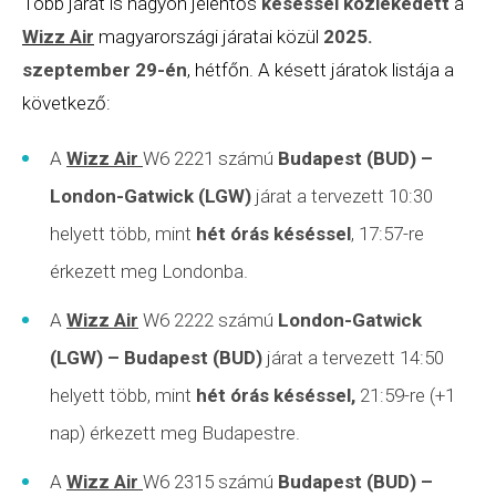
Több járat is nagyon jelentős
késéssel közlekedett
a
Wizz Air
magyarországi járatai közül
2025.
szeptember 29-é
n
, hétfőn. A késett járatok listája a
következő:
A
Wizz Air
W6 2221 számú
Budapest (BUD)
–
London
-Gatwick (LGW)
járat a tervezett 10:30
helyett több, mint
hét órás késéssel
, 17:57-re
érkezett meg Londonba.
A
Wizz Air
W6 2222 számú
London
-Gatwick
(LGW)
– Budapest (BUD)
járat a tervezett 14:50
helyett több, mint
hét órás késéssel,
21:59-re (+1
nap) érkezett meg Budapestre.
A
Wizz Air
W6 2315 számú
Budapest (BUD)
–