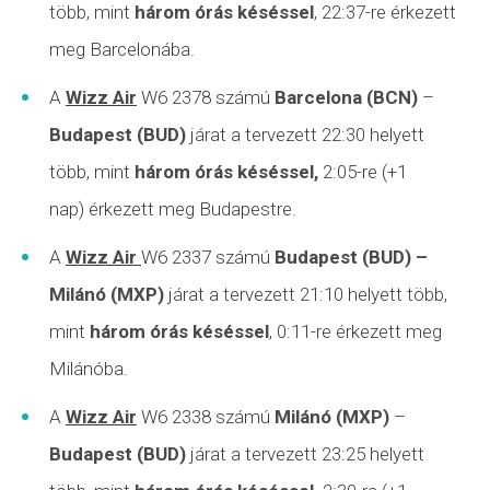
több, mint
három órás késéssel
, 22:37-re érkezett
meg Barcelonába.
A
Wizz Air
W6 2378 számú
Barcelona (BCN)
–
Budapest (BUD)
járat a tervezett 22:30 helyett
több, mint
három órás késéssel,
2:05-re (+1
nap) érkezett meg Budapestre.
A
Wizz Air
W6 2337 számú
Budapest (BUD)
–
Milánó (MXP)
járat a tervezett 21:10 helyett több,
mint
három órás késéssel
, 0:11-re érkezett meg
Milánóba.
A
Wizz Air
W6 2338 számú
Milánó (MXP)
–
Budapest (BUD)
járat a tervezett 23:25 helyett