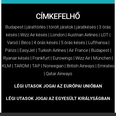
CÍMKEFELHŐ
Budapest
|
járattörlés
|
törölt járatok
|
járatkésés
|
3 órás
késés
|
Wizz Air késés
|
London
|
Austrian Airlines
|
LOT
|
Varsó
|
Bécs
|
4 órás késés
|
5 órás késés
|
Lufthansa
|
Párizs
|
EasyJet
|
Turkish Airlines
|
Air France
|
Budapest
|
Ryanair késés
|
Frankfurt
|
Eurowings
|
Wizz Air
|
München
|
KLM
|
TAROM
|
TAP
|
Norwegian
|
British Airways
|
Emirates
|
Qatar Airways
LÉGI UTASOK JOGAI AZ EURÓPAI UNIÓBAN
LÉGI UTASOK JOGAI AZ EGYESÜLT KIRÁLYSÁGBAN