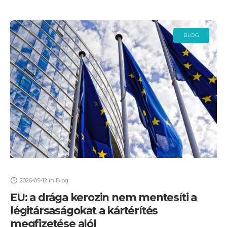
BLOG
2026-05-12
in
Blog
EU: a drága kerozin nem mentesíti a
légitársaságokat a kártérítés
megfizetése alól