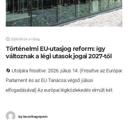
2026-06-24
in
Blog
Történelmi EU-utasjog reform: így
változnak a légi utasok jogai 2027-től
🔄 Utoljára frissítve: 2026. július 14. (Frissítve az Európai
Parlament és az EU Tanácsa végső júliusi
elfogadásával) Az európai légiközlekedés elmúlt két
évtizedének legnagyobb fogyasztóvédelmi háborúja
zárult le. Az EU
by
kesettagepem