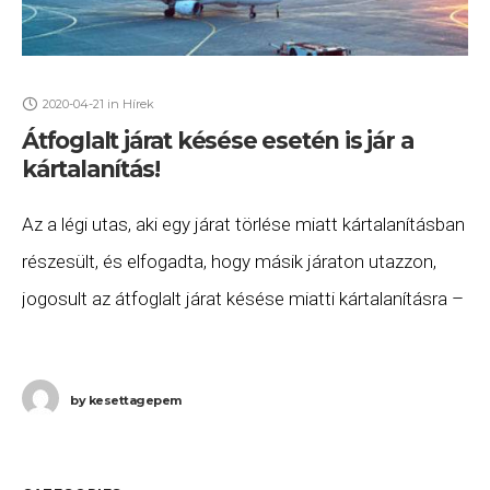
2020-04-21
in
Hírek
Átfoglalt járat késése esetén is jár a
kártalanítás!
Az a légi utas, aki egy járat törlése miatt kártalanításban
részesült, és elfogadta, hogy másik járaton utazzon,
jogosult az átfoglalt járat késése miatti kártalanításra –
áll az Európai Unió Bíróságának
by
kesettagepem