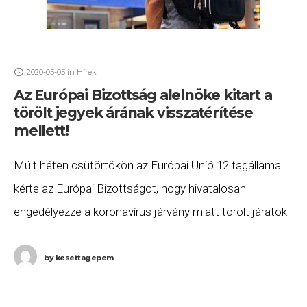
2020-05-05
in
Hírek
Az Európai Bizottság alelnöke kitart a
törölt jegyek árának visszatérítése
mellett!
Múlt héten csütörtökön az Európai Unió 12 tagállama
kérte az Európai Bizottságot, hogy hivatalosan
engedélyezze a koronavírus járvány miatt törölt járatok
árainak visszatérítésének felfüggesztését. Bár a
tervezettel szemben már megjelenésének
by
kesettagepem