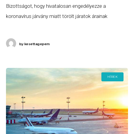
Bizottságot, hogy hivatalosan engedélyezze a
koronavírus járvány miatt törölt járatok árainak
visszatérítésének felfüggesztését. Adina Vălean az EU
közlekedési biztosa, az Euronews-nak elmondta:
by
kesettagepem
HÍREK