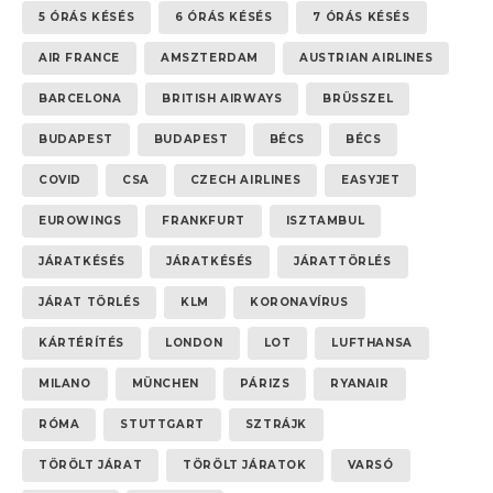
5 ÓRÁS KÉSÉS
6 ÓRÁS KÉSÉS
7 ÓRÁS KÉSÉS
AIR FRANCE
AMSZTERDAM
AUSTRIAN AIRLINES
BARCELONA
BRITISH AIRWAYS
BRÜSSZEL
BUDAPEST
BUDAPEST
BÉCS
BÉCS
COVID
CSA
CZECH AIRLINES
EASYJET
EUROWINGS
FRANKFURT
ISZTAMBUL
JÁRATKÉSÉS
JÁRATKÉSÉS
JÁRATTÖRLÉS
JÁRAT TÖRLÉS
KLM
KORONAVÍRUS
KÁRTÉRÍTÉS
LONDON
LOT
LUFTHANSA
MILANO
MÜNCHEN
PÁRIZS
RYANAIR
RÓMA
STUTTGART
SZTRÁJK
TÖRÖLT JÁRAT
TÖRÖLT JÁRATOK
VARSÓ