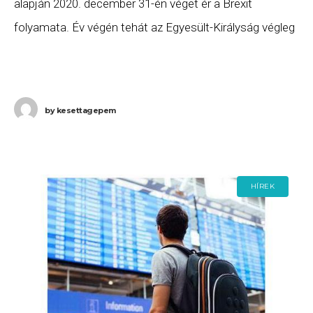
alapján 2020. december 31-én véget ér a Brexit
folyamata. Év végén tehát az Egyesült-Királyság végleg
elhagyja az Uniót és megszűnik az uniós jog
automatikus
by
kesettagepem
HÍREK