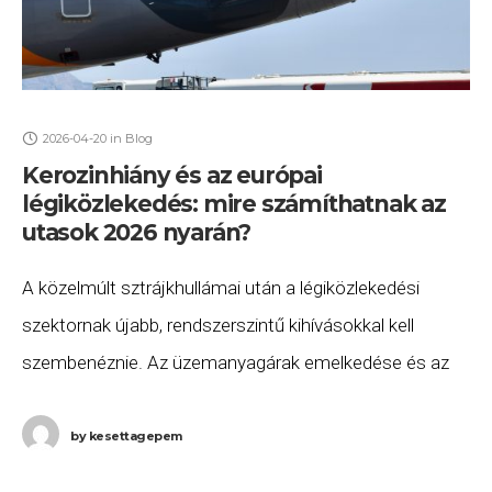
2026-04-20
in
Blog
Kerozinhiány és az európai
légiközlekedés: mire számíthatnak az
utasok 2026 nyarán?
A közelmúlt sztrájkhullámai után a légiközlekedési
szektornak újabb, rendszerszintű kihívásokkal kell
szembenéznie. Az üzemanyagárak emelkedése és az
ellátási láncok bizonytalansága miatt az Európai
Bizottság rendkívüli intézkedéscsomagot készít elő.
by
kesettagepem
Ebben az