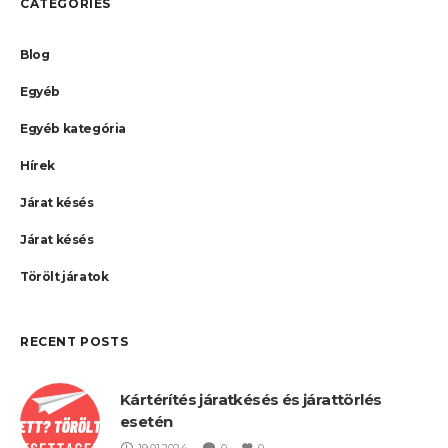
CATEGORIES
Blog
Egyéb
Egyéb kategória
Hírek
Járat késés
Járat késés
Törölt járatok
RECENT POSTS
Kártérítés járatkésés és járattörlés
esetén
19.01.2024
0
0