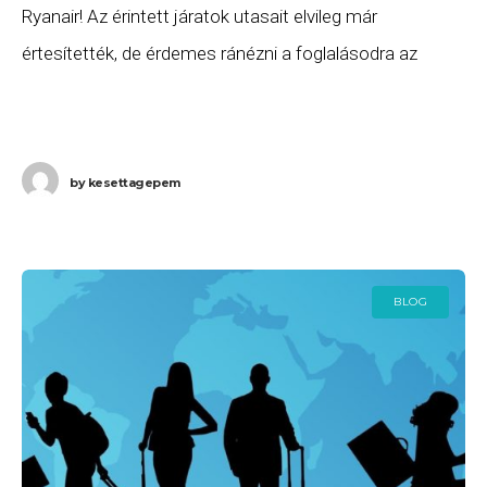
Ryanair! Az érintett járatok utasait elvileg már
értesítették, de érdemes ránézni a foglalásodra az
esetleges törlések és menetrendi módosítások miatt!
Fontos tudni,
by
kesettagepem
BLOG