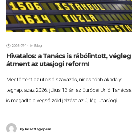
2026-07-14
in
Blog
Hivatalos: a Tanács is rábólintott, végleg
átment az utasjogi reform!
Megtörtént az utolsó szavazás, nincs több akadály:
tegnap, azaz 2026. július 13-án az Európai Unió Tanácsa
is megadta a végső zöld jelzést az új légi utasjogi
rendeletnek. Ezzel a döntéssel
by
kesettagepem