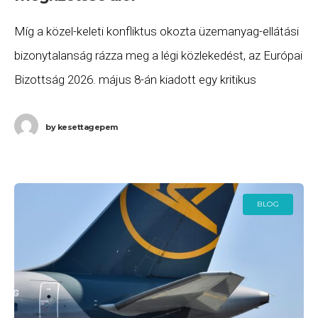
Míg a közel-keleti konfliktus okozta üzemanyag-ellátási
bizonytalanság rázza meg a légi közlekedést, az Európai
Bizottság 2026. május 8-án kiadott egy kritikus
fontosságú iránymutatást. Ez a dokumentum tiszta
vizet önt a
by
kesettagepem
BLOG