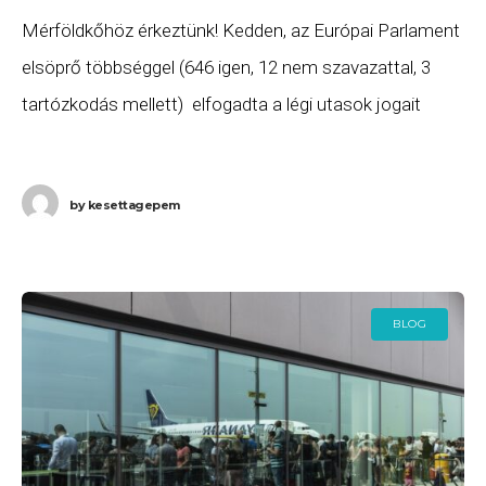
Mérföldkőhöz érkeztünk! Kedden, az Európai Parlament
elsöprő többséggel (646 igen, 12 nem szavazattal, 3
tartózkodás mellett) elfogadta a légi utasok jogait
szabályozó uniós rendelet reformját. Ez a történelmi
szavazás pontot
by
kesettagepem
BLOG