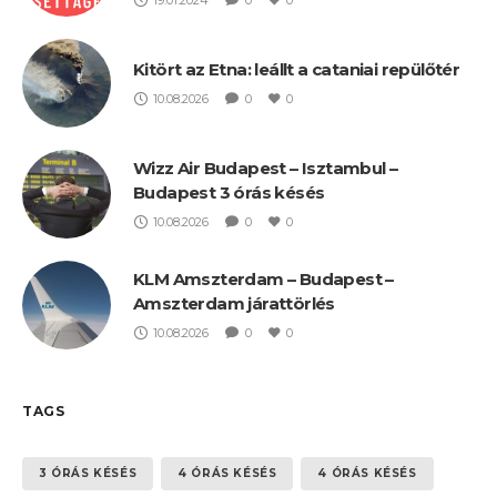
Kitört az Etna: leállt a cataniai repülőtér
10.08.2026
0
0
Wizz Air Budapest – Isztambul –
Budapest 3 órás késés
10.08.2026
0
0
KLM Amszterdam – Budapest –
Amszterdam járattörlés
10.08.2026
0
0
TAGS
3 ÓRÁS KÉSÉS
4 ÓRÁS KÉSÉS
4 ÓRÁS KÉSÉS