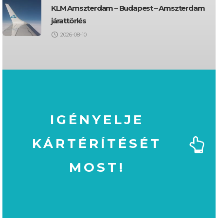
KLM Amszterdam – Budapest – Amszterdam
járattörlés
2026-08-10
IGÉNYELJE
KÁRTÉRÍTÉSÉT
MOST!
MOST!
KÁRTÉRÍTÉSÉT
IGÉNYELJE