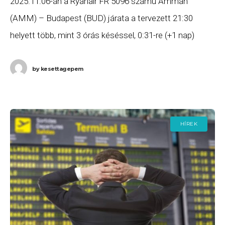
2025.11.06-án a Ryanair FR 5096 számú Amman
(AMM) – Budapest (BUD) járata a tervezett 21:30
helyett több, mint 3 órás késéssel, 0:31-re (+1 nap)
érkezett meg Budapestre. Ha Ön a
by
kesettagepem
HÍREK