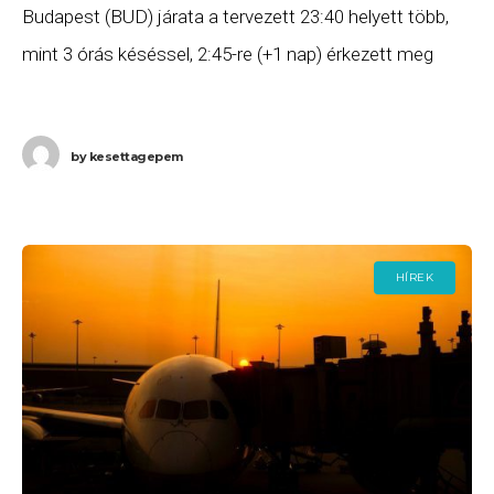
Budapest (BUD) járata a tervezett 23:40 helyett több,
mint 3 órás késéssel, 2:45-re (+1 nap) érkezett meg
Budapestre. Ha Ön a
by
kesettagepem
HÍREK