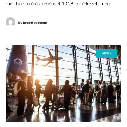
mint három órás késéssel, 19:28-kor érkezett meg
Budapestre. Ha Ön a gépen
by
kesettagepem
HÍREK