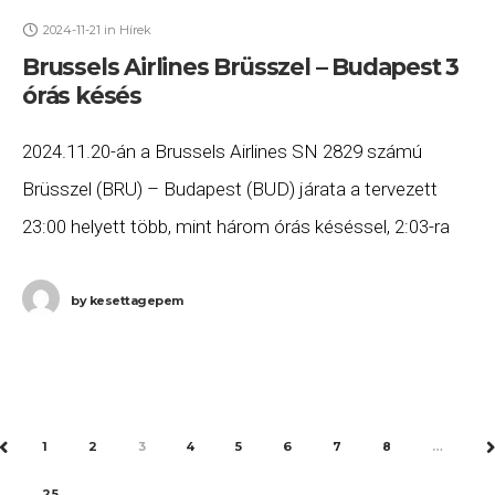
2024-11-21
in
Hírek
Brussels Airlines Brüsszel – Budapest 3
órás késés
2024.11.20-án a Brussels Airlines SN 2829 számú
Brüsszel (BRU) – Budapest (BUD) járata a tervezett
23:00 helyett több, mint három órás késéssel, 2:03-ra
(+1 nap) érkezett meg Budapestre. Ha Ön
by
kesettagepem
1
2
3
4
5
6
7
8
…
PREV
25