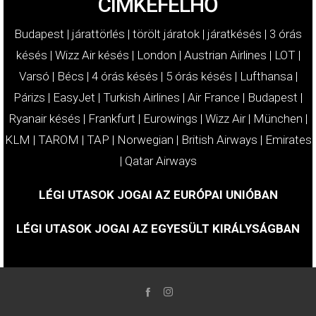
CÍMKEFELHŐ
Budapest
|
járattörlés
|
törölt járatok
|
járatkésés
|
3 órás
késés
|
Wizz Air késés
|
London
|
Austrian Airlines
|
LOT
|
Varsó
|
Bécs
|
4 órás késés
|
5 órás késés
|
Lufthansa
|
Párizs
|
EasyJet
|
Turkish Airlines
|
Air France
|
Budapest
|
Ryanair késés
|
Frankfurt
|
Eurowings
|
Wizz Air
|
München
|
KLM
|
TAROM
|
TAP
|
Norwegian
|
British Airways
|
Emirates
|
Qatar Airways
LÉGI UTASOK JOGAI AZ EURÓPAI UNIÓBAN
LÉGI UTASOK JOGAI AZ EGYESÜLT KIRÁLYSÁGBAN