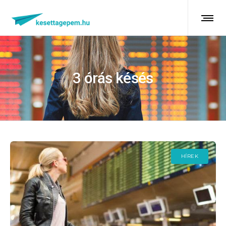
3 órás késés
HÍREK