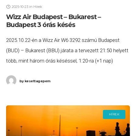
2025-10-23
in
Hírek
Wizz Air Budapest – Bukarest –
Budapest 3 órás késés
2025.10.22-én a Wizz Air W6 3292 számú Budapest
(BUD) – Bukarest (BBU) járata a tervezett 21:50 helyett
több, mint három órás késéssel, 1:20-ra (+1 nap)
érkezett meg Bukarestbe, majd a
by
kesettagepem
HÍREK