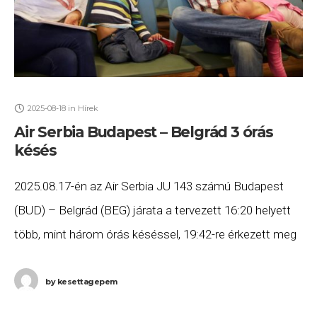
2025-08-18
in
Hírek
Air Serbia Budapest – Belgrád 3 órás
késés
2025.08.17-én az Air Serbia JU 143 számú Budapest
(BUD) – Belgrád (BEG) járata a tervezett 16:20 helyett
több, mint három órás késéssel, 19:42-re érkezett meg
Belgrádba. Ha Ön a gépen
by
kesettagepem