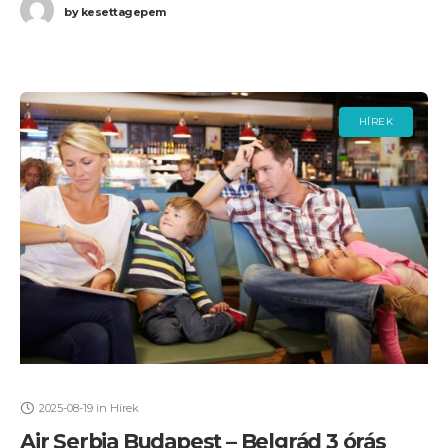
by
kesettagepem
HÍREK
2025-08-19
in
Hírek
Air Serbia Budapest – Belgrád 3 órás