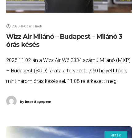
2025-11-03
in
Hírek
Wizz Air Milánó – Budapest – Milánó 3
órás késés
2025.11.02-án a Wizz Air W6 2334 számú Milánó (MXP)
– Budapest (BUD) járata a tervezett 7:50 helyett több,
mint három órás késéssel, 11:08-ra érkezett meg
Budapestre, valamint a W6 2333
by
kesettagepem
HÍREK