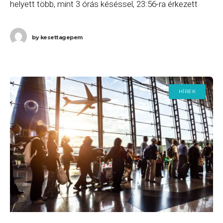
helyett több, mint 3 órás késéssel, 23:56-ra érkezett
meg Budapestre. Ha Ön a gépen utazott,
by
kesettagepem
HÍREK