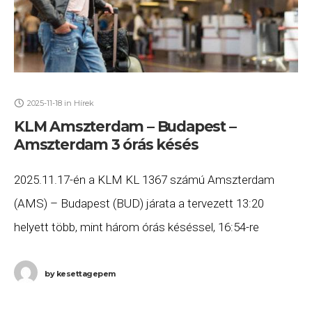
2025-11-18
in
Hírek
KLM Amszterdam – Budapest –
Amszterdam 3 órás késés
2025.11.17-én a KLM KL 1367 számú Amszterdam
(AMS) – Budapest (BUD) járata a tervezett 13:20
helyett több, mint három órás késéssel, 16:54-re
érkezett meg Budapestre, majd a KL 1368 számú
by
kesettagepem