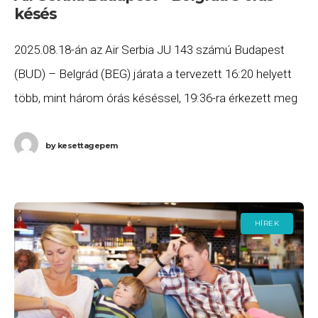
késés
2025.08.18-án az Air Serbia JU 143 számú Budapest
(BUD) – Belgrád (BEG) járata a tervezett 16:20 helyett
több, mint három órás késéssel, 19:36-ra érkezett meg
Belgrádba. Ha Ön a gépen
by
kesettagepem
HÍREK