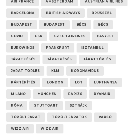
AIR FRANCE
AMSZTERDAM
AUSTRIAN AIRLINES
BARCELONA
BRITISH AIRWAYS
BRÜSSZEL
BUDAPEST
BUDAPEST
BÉCS
BÉCS
COVID
CSA
CZECH AIRLINES
EASYJET
EUROWINGS
FRANKFURT
ISZTAMBUL
JÁRATKÉSÉS
JÁRATKÉSÉS
JÁRATTÖRLÉS
JÁRAT TÖRLÉS
KLM
KORONAVÍRUS
KÁRTÉRÍTÉS
LONDON
LOT
LUFTHANSA
MILANO
MÜNCHEN
PÁRIZS
RYANAIR
RÓMA
STUTTGART
SZTRÁJK
TÖRÖLT JÁRAT
TÖRÖLT JÁRATOK
VARSÓ
WIZZ AIR
WIZZ AIR