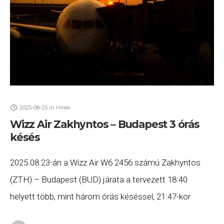
2025-08-25
in
Hírek
Wizz Air Zakhyntos – Budapest 3 órás
késés
2025.08.23-án a Wizz Air W6 2456 számú Zakhyntos
(ZTH) – Budapest (BUD) járata a tervezett 18:40
helyett több, mint három órás késéssel, 21:47-kor
érkezett meg Budapestre. Ha Ön a gépen