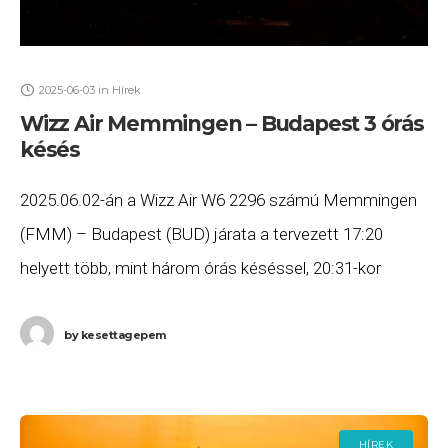
2025-06-03
in
Hírek
Wizz Air Memmingen – Budapest 3 órás
késés
2025.06.02-án a Wizz Air W6 2296 számú Memmingen
(FMM) – Budapest (BUD) járata a tervezett 17:20
helyett több, mint három órás késéssel, 20:31-kor
érkezett meg Budapestre. Ha Ön a gépen
by
kesettagepem
HÍREK