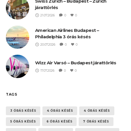
Swiss Zürich – Budapest – Zürich
járattörlés
21.07.2026
0
0
American Airlines Budapest –
Philadelphia 3 órás késés
20.07.2026
0
0
Wizz Air Varsó – Budapest járattörlés
17.07.2026
0
0
TAGS
3 ÓRÁS KÉSÉS
4 ÓRÁS KÉSÉS
4 ÓRÁS KÉSÉS
5 ÓRÁS KÉSÉS
6 ÓRÁS KÉSÉS
7 ÓRÁS KÉSÉS