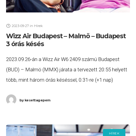
2023-09-27
in
Hírek
Wizz Air Budapest – Malmö – Budapest
3 órás késés
2023.09.26-án a Wizz Air W6 2409 számú Budapest
(BUD) – Malmö (MMX) járata a tervezett 20:55 helyett
több, mint három órás késéssel, 0:31-re (+1 nap)
érkezett meg Malmőbe, majd a
by
kesettagepem
HÍREK