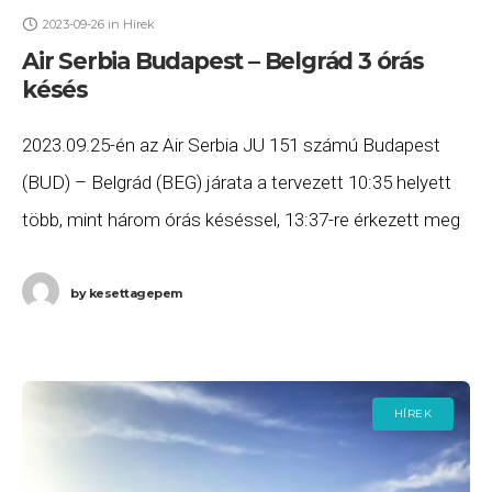
2023-09-26
in
Hírek
Air Serbia Budapest – Belgrád 3 órás
késés
2023.09.25-én az Air Serbia JU 151 számú Budapest
(BUD) – Belgrád (BEG) járata a tervezett 10:35 helyett
több, mint három órás késéssel, 13:37-re érkezett meg
Belgrádba. Ha Ön a gépen utazott,
by
kesettagepem
HÍREK