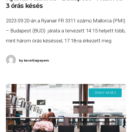
3 órás késés
2023.09.20-án a Ryanair FR 3311 számú Mallorca (PMI)
– Budapest (BUD) járata a tervezett 14:15 helyett több,
mint három órás késéssel, 17:18-ra érkezett meg
Budapestre, majd az FR 3310 számú
by
kesettagepem
JÁRAT KÉSÉS