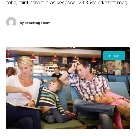
több, mint három órás késéssel, 23:35-re érkezett meg
Rómába, majd a W6 2342
by
kesettagepem
HÍREK