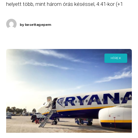
helyett több, mint három órás késéssel, 4:41-kor (+1
nap) érkezett meg Budapestre.
by
kesettagepem
HÍREK