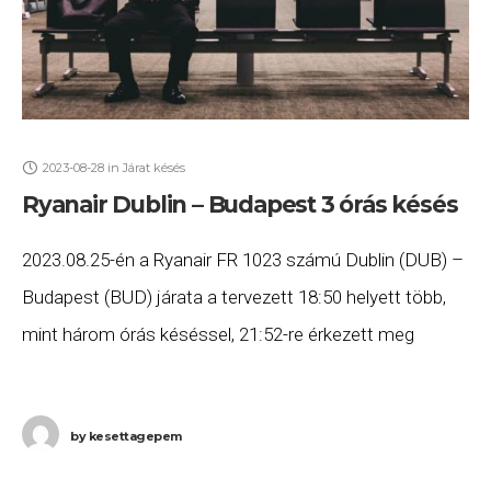
2023-08-28
in
Járat késés
Ryanair Dublin – Budapest 3 órás késés
2023.08.25-én a Ryanair FR 1023 számú Dublin (DUB) –
Budapest (BUD) járata a tervezett 18:50 helyett több,
mint három órás késéssel, 21:52-re érkezett meg
Budapestre. Ha Ön a gépen utazott,
by
kesettagepem