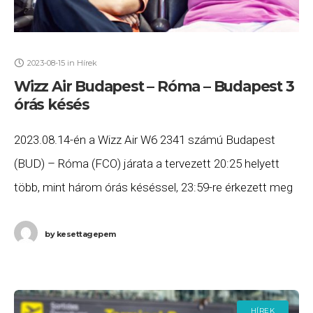
2023-08-15
in
Hírek
Wizz Air Budapest – Róma – Budapest 3
órás késés
2023.08.14-én a Wizz Air W6 2341 számú Budapest
(BUD) – Róma (FCO) járata a tervezett 20:25 helyett
több, mint három órás késéssel, 23:59-re érkezett meg
Rómába, majd a W6 2342
by
kesettagepem
HÍREK