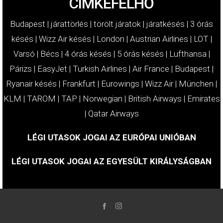
CÍMKEFELHŐ
Budapest
|
járattörlés
|
törölt járatok
|
járatkésés
|
3 órás
késés
|
Wizz Air késés
|
London
|
Austrian Airlines
|
LOT
|
Varsó
|
Bécs
|
4 órás késés
|
5 órás késés
|
Lufthansa
|
Párizs
|
EasyJet
|
Turkish Airlines
|
Air France
|
Budapest
|
Ryanair késés
|
Frankfurt
|
Eurowings
|
Wizz Air
|
München
|
KLM
|
TAROM
|
TAP
|
Norwegian
|
British Airways
|
Emirates
|
Qatar Airways
LÉGI UTASOK JOGAI AZ EURÓPAI UNIÓBAN
LÉGI UTASOK JOGAI AZ EGYESÜLT KIRÁLYSÁGBAN