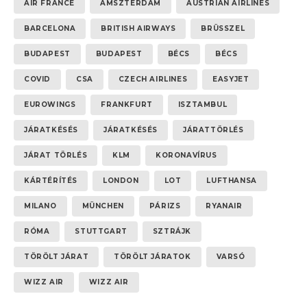
AIR FRANCE
AMSZTERDAM
AUSTRIAN AIRLINES
BARCELONA
BRITISH AIRWAYS
BRÜSSZEL
BUDAPEST
BUDAPEST
BÉCS
BÉCS
COVID
CSA
CZECH AIRLINES
EASYJET
EUROWINGS
FRANKFURT
ISZTAMBUL
JÁRATKÉSÉS
JÁRATKÉSÉS
JÁRATTÖRLÉS
JÁRAT TÖRLÉS
KLM
KORONAVÍRUS
KÁRTÉRÍTÉS
LONDON
LOT
LUFTHANSA
MILANO
MÜNCHEN
PÁRIZS
RYANAIR
RÓMA
STUTTGART
SZTRÁJK
TÖRÖLT JÁRAT
TÖRÖLT JÁRATOK
VARSÓ
WIZZ AIR
WIZZ AIR