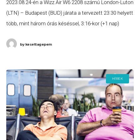
2023.08.24-én a Wizz Air W6 2208 számú London-Luton
(LTN) – Budapest (BUD) járata a tervezett 23:30 helyett
több, mint három órás késéssel, 3:16-kor (+1 nap)
érkezett meg Budapestre. Ha Ön
by
kesettagepem
HÍREK