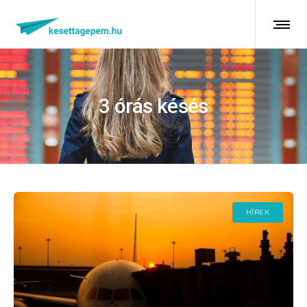
3 órás késés
HÍREK