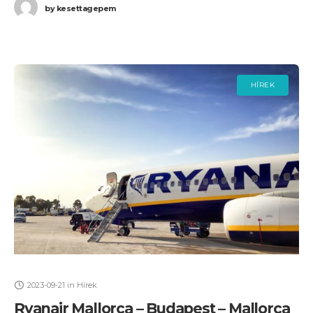
by
kesettagepem
HÍREK
2023-09-21
in
Hírek
Ryanair Mallorca – Budapest – Mallorca