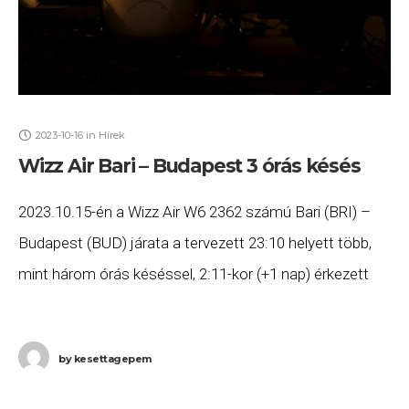
2023-10-16
in
Hírek
Wizz Air Bari – Budapest 3 órás késés
2023.10.15-én a Wizz Air W6 2362 számú Bari (BRI) –
Budapest (BUD) járata a tervezett 23:10 helyett több,
mint három órás késéssel, 2:11-kor (+1 nap) érkezett
meg Budapestre. Ha Ön
by
kesettagepem