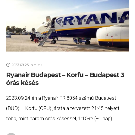
2023-09-25
in
Hírek
Ryanair Budapest – Korfu – Budapest 3
órás késés
2023.09.24-én a Ryanair FR 8054 számú Budapest
(BUD) – Korfu (CFU) járata a tervezett 21:45 helyett
több, mint három órás késéssel, 1:15-re (+1 nap)
érkezett meg Korfura, majd az FR