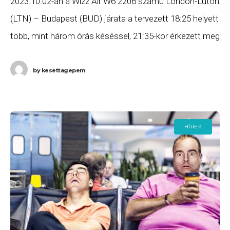
2023.10.02-án a Wizz Air W6 2206 számú London-Luton
(LTN) – Budapest (BUD) járata a tervezett 18:25 helyett
több, mint három órás késéssel, 21:35-kor érkezett meg
Budapestre. Ha Ön a gépen
by
kesettagepem
HÍREK