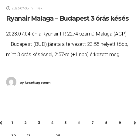
2023-07-05
in
Hírek
Ryanair Malaga – Budapest 3 órás késés
2023.07.04-én a Ryanair FR 2274 számú Malaga (AGP)
– Budapest (BUD) járata a tervezett 23:55 helyett több,
mint 3 órás késéssel, 2:57-re (+1 nap) érkezett meg
Budapestre. Ha Ön a
by
kesettagepem
1
2
3
4
5
6
7
8
9
PREV
10
11
…
25