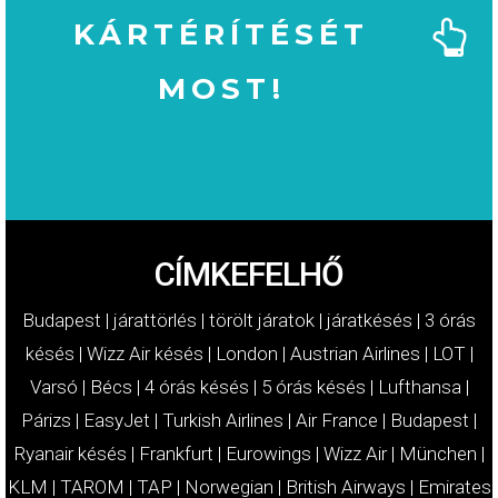
KÁRTÉRÍTÉSÉT
MOST!
MOST!
KÁRTÉRÍTÉSÉT
IGÉNYELJE
CÍMKEFELHŐ
Budapest
|
járattörlés
|
törölt járatok
|
járatkésés
|
3 órás
késés
|
Wizz Air késés
|
London
|
Austrian Airlines
|
LOT
|
Varsó
|
Bécs
|
4 órás késés
|
5 órás késés
|
Lufthansa
|
Párizs
|
EasyJet
|
Turkish Airlines
|
Air France
|
Budapest
|
Ryanair késés
|
Frankfurt
|
Eurowings
|
Wizz Air
|
München
|
KLM
|
TAROM
|
TAP
|
Norwegian
|
British Airways
|
Emirates