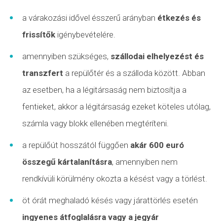
a várakozási idővel ésszerű arányban
étkezés és
frissítők
igénybevételére.
amennyiben szükséges,
szállodai elhelyezést és
transzfert
a repülőtér és a szálloda között. Abban
az esetben, ha a légitársaság nem biztosítja a
fentieket, akkor a légitársaság ezeket köteles utólag,
számla vagy blokk ellenében megtéríteni.
a repülőút hosszától függően
akár 600 euró
összegű kártalanításra
, amennyiben nem
rendkívüli körülmény
okozta a késést vagy a törlést.
öt órát meghaladó késés vagy járattörlés esetén
ingyenes átfoglalásra vagy a jegyár