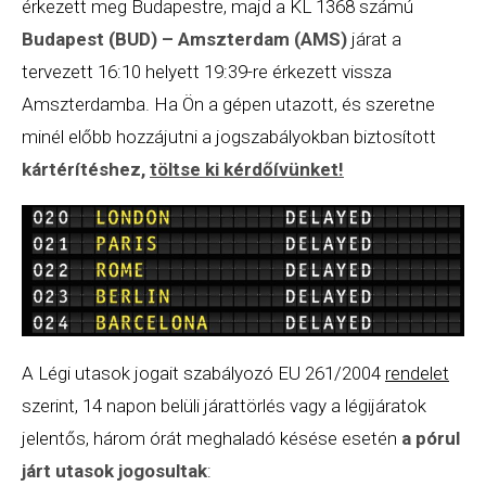
érkezett meg Budapestre, majd a KL 1368 számú
Budapest (BUD) – Amszterdam (AMS)
járat a
tervezett 16:10 helyett 19:39-re érkezett vissza
Amszterdamba. Ha Ön a gépen utazott, és szeretne
minél előbb hozzájutni a jogszabályokban biztosított
kártérítéshez,
töltse ki kérdőívünket
!
A Légi utasok jogait szabályozó EU 261/2004
rendelet
szerint, 14 napon belüli járattörlés vagy a légijáratok
jelentős, három órát meghaladó késése esetén
a pórul
járt utasok jogosultak
: