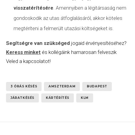
visszatérítésére
. Amennyiben a légitársaság nem
gondoskodik az utas átfoglalásáról, akkor köteles
megtéríteni a felmerült utazási költségeket is.
Segítségre van szükséged
jogaid érvényesítéséhez?
Keress minket
és kollégáink hamarosan felveszik
Veled a kapcsolatot!
3 ÓRÁS KÉSÉS
AMSZTERDAM
BUDAPEST
JÁRATKÉSÉS
KÁRTÉRÍTÉS
KLM