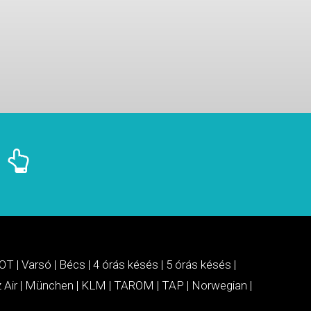
OT
|
Varsó
|
Bécs
|
4 órás késés
|
5 órás késés
|
 Air
|
München
|
KLM
|
TAROM
|
TAP
|
Norwegian
|