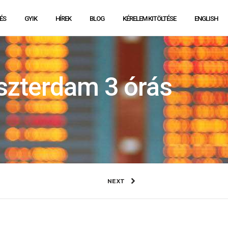
ÉS
GYIK
HÍREK
BLOG
KÉRELEM KITÖLTÉSE
ENGLISH
zterdam 3 órás
NEXT