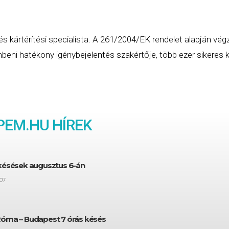
és kártérítési specialista. A 261/2004/EK rendelet alapján vég
eni hatékony igénybejelentés szakértője, több ezer sikeres ká
EM.HU HÍREK
 késések augusztus 6-án
07
Róma – Budapest 7 órás késés