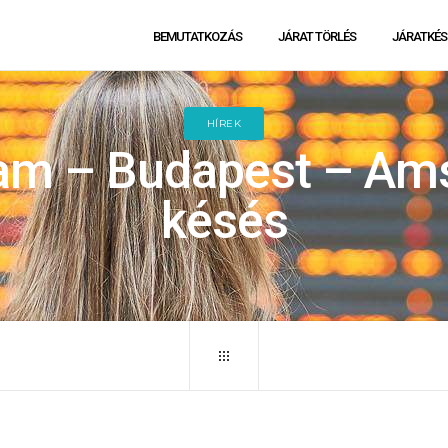
BEMUTATKOZÁS
JÁRAT TÖRLÉS
JÁRATKÉS
HÍREK
m – Budapest – Ams
késés