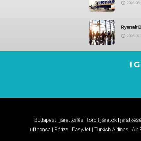
2026-08-
Ryanair 
2026-07-
I
Budapest
|
járattörlés
|
törölt járatok
|
járatkés
Lufthansa
|
Párizs
|
EasyJet
|
Turkish Airlines
|
Air