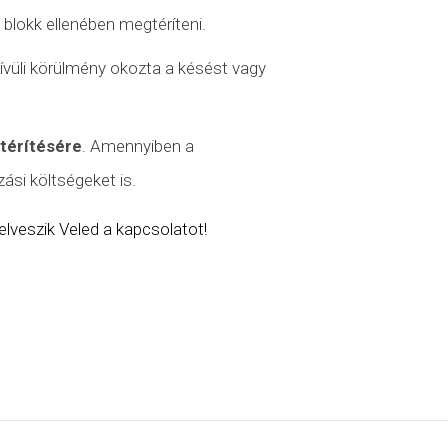
 blokk ellenében megtéríteni.
ívüli körülmény
okozta a késést vagy
atérítésére
. Amennyiben a
ási költségeket is.
lveszik Veled a kapcsolatot!