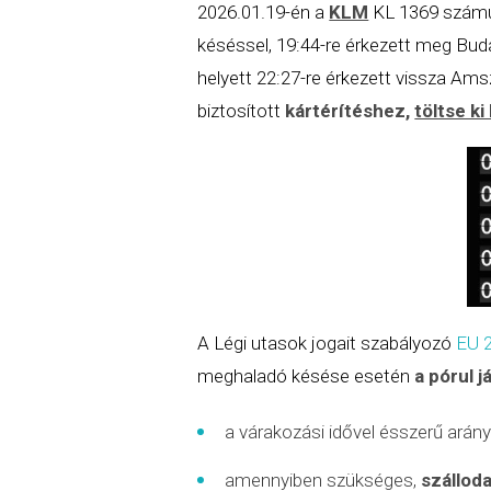
2026.01.19-én a
KLM
KL 1369 szá
késéssel, 19:44-re érkezett meg Bu
helyett 22:27-re érkezett vissza Am
biztosított
kártérítéshez,
töltse k
A Légi utasok jogait szabályozó
EU 
meghaladó késése esetén
a pórul j
a várakozási idővel ésszerű ará
amennyiben szükséges,
szálloda