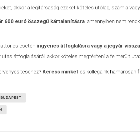
tieket, akkor a légitársaság ezeket köteles utólag, számla vagy
ár 600 euró összegű kártalanításra
, amennyiben nem
rendk
rattörlés
esetén
ingyenes átfoglalásra vagy a jegyár vissz
tas átfoglalásáról, akkor köteles megtéríteni a felmerült utaz
 érvényesítéséhez?
Keress minket
és kollégáink hamarosan fe
BUDAPEST
M