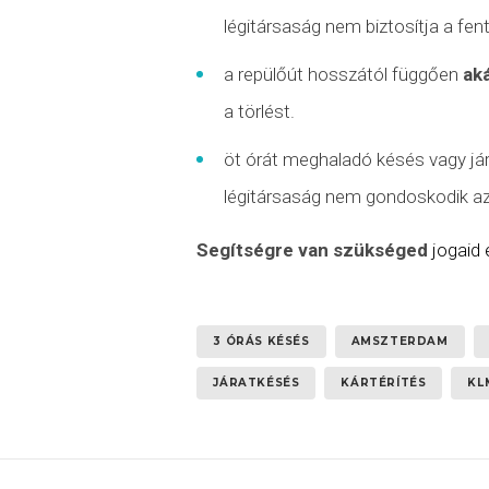
légitársaság nem biztosítja a fen
a repülőút hosszától függően
ak
a törlést.
öt órát meghaladó késés vagy
já
légitársaság nem gondoskodik az u
Segítségre van szükséged
jogaid
3 ÓRÁS KÉSÉS
AMSZTERDAM
JÁRATKÉSÉS
KÁRTÉRÍTÉS
KL