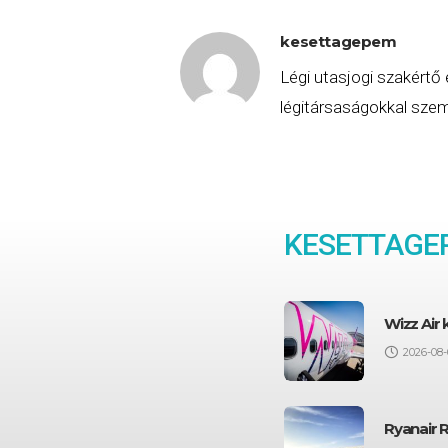
kesettagepem
Légi utasjogi szakértő 
légitársaságokkal szemb
KESETTAGEP
Wizz Air
2026-08-
Ryanair 