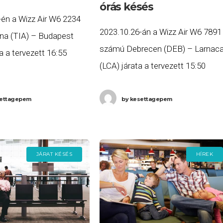
órás késés
-én a Wizz Air W6 2234
2023.10.26-án a Wizz Air W6 7891
na (TIA) – Budapest
számú Debrecen (DEB) – Larnac
a a tervezett 16:55
(LCA) járata a tervezett 15:50
b, mint három órás
helyett több, mint három órás
9:56-kor érkezett meg
késéssel, 19:01-re érkezett meg
ettagepem
by
kesettagepem
. Ha Ön a gépen
Ciprusra, majd a W6 7892 számú
JÁRAT KÉSÉS
HÍREK