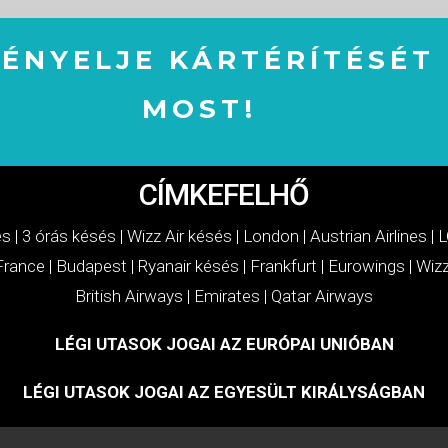
GÉNYELJE KÁRTÉRÍTÉSÉT
MOST!
IGÉNYELJE KÁRTÉRÍTÉSÉT MOST!
CÍMKEFELHŐ
és
|
3 órás késés
|
Wizz Air késés
|
London
|
Austrian Airlines
|
L
 France
|
Budapest
|
Ryanair késés
|
Frankfurt
|
Eurowings
|
Wizz
British Airways
|
Emirates
|
Qatar Airways
LÉGI UTASOK JOGAI AZ EURÓPAI UNIÓBAN
LÉGI UTASOK JOGAI AZ EGYESÜLT KIRÁLYSÁGBAN