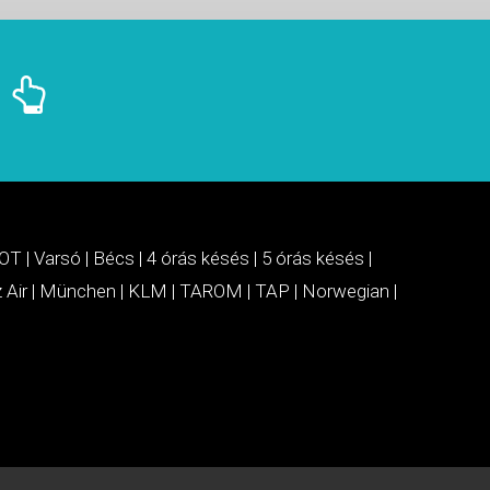
OT
|
Varsó
|
Bécs
|
4 órás késés
|
5 órás késés
|
 Air
|
München
|
KLM
|
TAROM
|
TAP
|
Norwegian
|