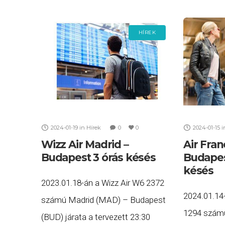
HÍREK
2024-01-19
in
Hírek
0
0
2024-01-15
i
Wizz Air Madrid –
Air Fran
Budapest 3 órás késés
Budapest
késés
2023.01.18-án a Wizz Air W6 2372
2024.01.14
számú Madrid (MAD) – Budapest
1294 számú
(BUD) járata a tervezett 23:30