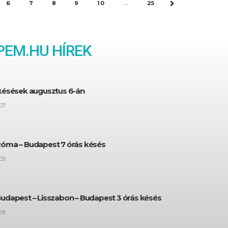
6
7
8
9
10
…
25
NEXT
EM.HU HÍREK
 késések augusztus 6-án
07
Róma – Budapest 7 órás késés
05
Budapest – Lisszabon – Budapest 3 órás késés
28