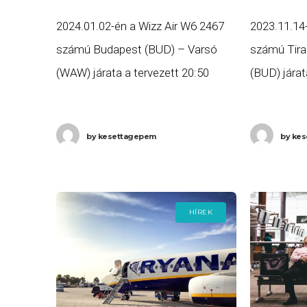
2024.01.02-én a Wizz Air W6 2467
2023.11.14
számú Budapest (BUD) – Varsó
számú Tira
(WAW) járata a tervezett 20:50
(BUD) járat
helyett több, mint három órás
helyett töb
késéssel, 0:25-re (+1 nap) érkezett
késéssel, 1
by
kesettagepem
by
kes
meg Varsóba, valamint a
Budapestre
HÍREK