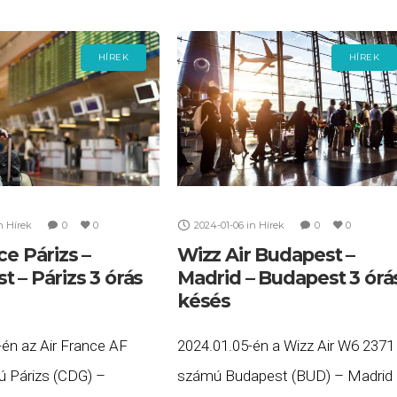
számú Barcelona
HÍREK
HÍREK
n
Hírek
0
0
2024-01-06
in
Hírek
0
0
ce Párizs –
Wizz Air Budapest –
 – Párizs 3 órás
Madrid – Budapest 3 órá
késés
-én az Air France AF
2024.01.05-én a Wizz Air W6 2371
 Párizs (CDG) –
számú Budapest (BUD) – Madrid