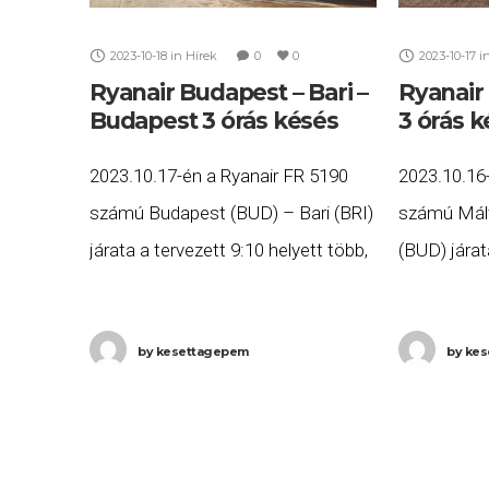
2023-10-18
in
Hírek
0
0
2023-10-17
i
Ryanair Budapest – Bari –
Ryanair
Budapest 3 órás késés
3 órás 
2023.10.17-én a Ryanair FR 5190
2023.10.16
számú Budapest (BUD) – Bari (BRI)
számú Mál
járata a tervezett 9:10 helyett több,
(BUD) járat
mint három órás késéssel, 12:42-re
helyett töb
érkezett meg Bariba, majd az FR
késéssel, 3
by
kesettagepem
by
kes
5191 számú
meg Budape