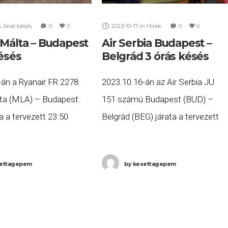
n
Járat késés
0
0
2023-10-17
in
Hírek
0
0
 Málta – Budapest
Air Serbia Budapest –
késés
Belgrád 3 órás késés
-án a Ryanair FR 2278
2023.10.16-án az Air Serbia JU
ta (MLA) – Budapest
151 számú Budapest (BUD) –
a a tervezett 23:50
Belgrád (BEG) járata a tervezett
b, mint három órás
10:35 helyett több, mint három ór
:04-re (+1 nap) érkezett
késéssel, 13:37-re érkezett meg
ettagepem
by
kesettagepem
stre. Ha Ön a
Belgrádba. Ha Ön a gépen utazott