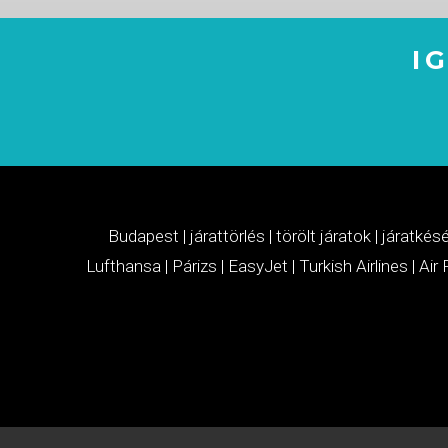
I
Budapest
|
járattörlés
|
törölt járatok
|
járatkés
Lufthansa
|
Párizs
|
EasyJet
|
Turkish Airlines
|
Air