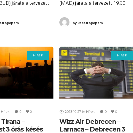
UD) járata a tervezett
(MAD) járata a tervezett 19:30
tt több, mint három órás
helyett több, mint három órás
0:22-re érkezett meg
késéssel, 22:41-re érkezett meg
ettagepem
by
kesettagepem
, majd az AF 1295
Madridba, majd a W6 2372
HÍREK
HÍREK
Hírek
0
0
2023-10-27
in
Hírek
0
0
 Tirana –
Wizz Air Debrecen –
t 3 órás késés
Larnaca – Debrecen 3