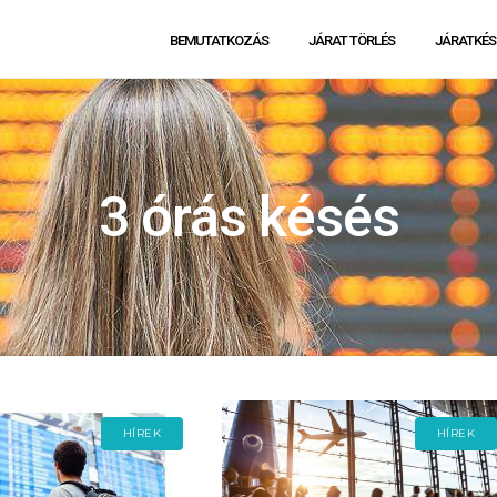
BEMUTATKOZÁS
JÁRAT TÖRLÉS
JÁRATKÉS
3 órás késés
HÍREK
HÍREK