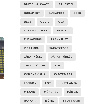
BRITISH AIRWAYS
BRÜSSZEL
BUDAPEST
BUDAPEST
BÉCS
BÉCS
COVID
CSA
CZECH AIRLINES
EASYJET
EUROWINGS
FRANKFURT
ISZTAMBUL
JÁRATKÉSÉS
JÁRATKÉSÉS
JÁRATTÖRLÉS
JÁRAT TÖRLÉS
KLM
KORONAVÍRUS
KÁRTÉRÍTÉS
LONDON
LOT
LUFTHANSA
MILANO
MÜNCHEN
PÁRIZS
RYANAIR
RÓMA
STUTTGART