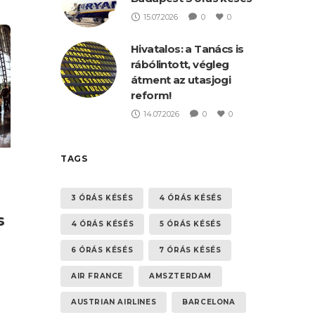
15.07.2026
0
0
Hivatalos: a Tanács is
rábólintott, végleg
átment az utasjogi
reform!
14.07.2026
0
0
TAGS
3 ÓRÁS KÉSÉS
4 ÓRÁS KÉSÉS
s
4 ÓRÁS KÉSÉS
5 ÓRÁS KÉSÉS
6 ÓRÁS KÉSÉS
7 ÓRÁS KÉSÉS
AIR FRANCE
AMSZTERDAM
AUSTRIAN AIRLINES
BARCELONA