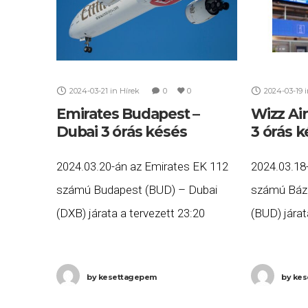
2024-03-21
in
Hírek
0
0
2024-03-19
Emirates Budapest –
Wizz Ai
Dubai 3 órás késés
3 órás 
2024.03.20-án az Emirates EK 112
2024.03.18
számú Budapest (BUD) – Dubai
számú Báze
(DXB) járata a tervezett 23:20
(BUD) járat
helyett, több, mint három órás
helyett töb
késéssel, másnap reggel 2:49-re (+1
késéssel, 2
by
kesettagepem
by
kes
nap) érkezett meg Dubaiba. Ha
Budapestre