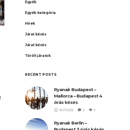
Egyéb
Egyéb kategória
Hírek
Járat késés
Járat késés
Törölt járatok
RECENT POSTS
Ryanair Budapest –
Mallorca – Budapest 4
t
órás késés
ás
16.07.2026
0
0
Ryanair Berlin –
Budapest 3 órás késés