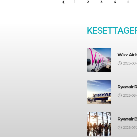
1
2
3
4
5
PREV
KESETTAGEP
Wizz Air
2026-08-
Ryanair 
2026-08-
Ryanair 
2026-07-