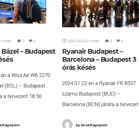
in
Hírek
0
0
2024-01-23
in
Hírek
0
0
r Bázel – Budapest
Ryanair Budapest –
késés
Barcelona – Budapest 3
órás késés
-án a Wizz Air W6 2270
2024.01.22-én a Ryanair FR 8557
l (BSL) – Budapest
számú Budapest (BUD) –
a a tervezett 18:50
Barcelona (BCN) járata a tervezet
b, mint három órás
11:30 helyett több, mint három ór
2:08-kor érkezett meg
késéssel, 14:40-re érkezett meg
ettagepem
by
kesettagepem
. Ha Ön a gépen
Barcelonába, majd az FR 8560