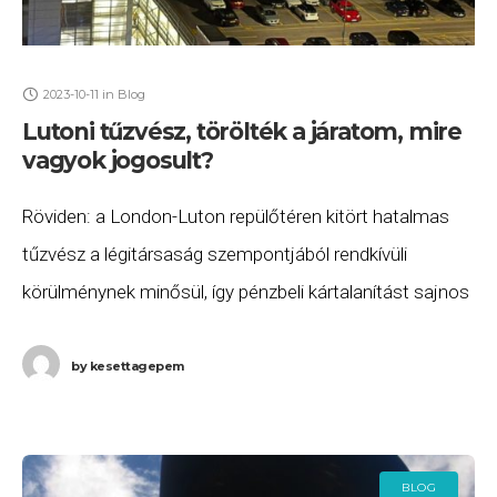
2023-10-11
in
Blog
Lutoni tűzvész, törölték a járatom, mire
vagyok jogosult?
Röviden: a London-Luton repülőtéren kitört hatalmas
tűzvész a légitársaság szempontjából rendkívüli
körülménynek minősül, így pénzbeli kártalanítást sajnos
nem kaphatsz. De emellett jogosult vagy a járatod
átfoglalására, valamint szállásra és ellátásra
by
kesettagepem
BLOG