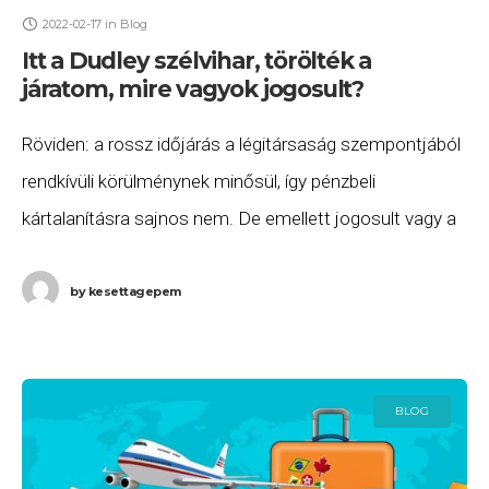
2022-02-17
in
Blog
Itt a Dudley szélvihar, törölték a
járatom, mire vagyok jogosult?
Röviden: a rossz időjárás a légitársaság szempontjából
rendkívüli körülménynek minősül, így pénzbeli
kártalanításra sajnos nem. De emellett jogosult vagy a
járatod átfoglalására, valamint szállásra és ellátásra
annak indulásáig. Ha ezeket
by
kesettagepem
BLOG