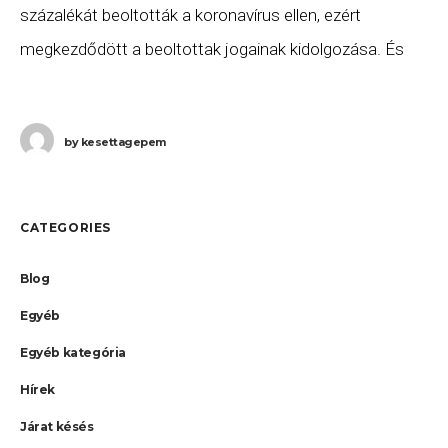
százalékát beoltották a koronavírus ellen, ezért
megkezdődött a beoltottak jogainak kidolgozása. És
hogy miért érdekes mindez? Nem lenne meglepő, ha a
by
kesettagepem
CATEGORIES
Blog
Egyéb
Egyéb kategória
Hírek
Járat késés