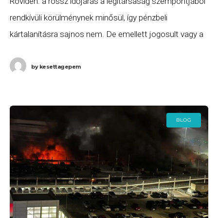
Röviden: a rossz időjárás a légitársaság szempontjából
rendkívüli körülménynek minősül, így pénzbeli
kártalanításra sajnos nem. De emellett jogosult vagy a
járatod átfoglalására, valamint szállásra és ellátásra
annak indulásáig. Ha ezeket
by
kesettagepem
BLOG