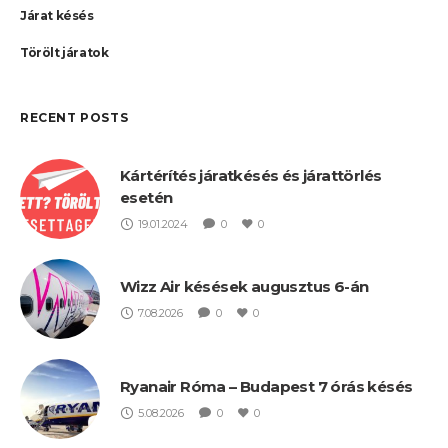
Járat késés
Törölt járatok
RECENT POSTS
Kártérítés járatkésés és járattörlés
esetén
19.01.2024
0
0
Wizz Air késések augusztus 6-án
7.08.2026
0
0
Ryanair Róma – Budapest 7 órás késés
5.08.2026
0
0