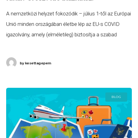
A nemzetközi helyzet fokozódik – július 1-től az Európai
Unió minden országában életbe lép az EU-s COVID
igazolvány, amely (elméletileg) biztosítja a szabad
mozgás jogát az Unión belül. A szabályok
by
kesettagepem
BLOG