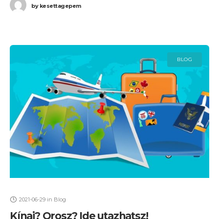
by
kesettagepem
BLOG
2021-06-29
in
Blog
Kínai? Orosz? Ide utazhatsz!