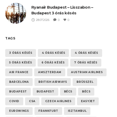
Ryanair Budapest – Lisszabon –
Budapest 3 órás késés
28.07.2026
0
0
TAGS
3 ÓRÁS KÉSÉS
4 ÓRÁS KÉSÉS
4 ÓRÁS KÉSÉS
5 ÓRÁS KÉSÉS
6 ÓRÁS KÉSÉS
7 ÓRÁS KÉSÉS
AIR FRANCE
AMSZTERDAM
AUSTRIAN AIRLINES
BARCELONA
BRITISH AIRWAYS
BRÜSSZEL
BUDAPEST
BUDAPEST
BÉCS
BÉCS
COVID
CSA
CZECH AIRLINES
EASYJET
EUROWINGS
FRANKFURT
ISZTAMBUL