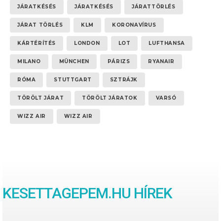
JÁRATKÉSÉS
JÁRATKÉSÉS
JÁRATTÖRLÉS
JÁRAT TÖRLÉS
KLM
KORONAVÍRUS
KÁRTÉRÍTÉS
LONDON
LOT
LUFTHANSA
MILANO
MÜNCHEN
PÁRIZS
RYANAIR
RÓMA
STUTTGART
SZTRÁJK
TÖRÖLT JÁRAT
TÖRÖLT JÁRATOK
VARSÓ
WIZZ AIR
WIZZ AIR
KESETTAGEPEM.HU HÍREK