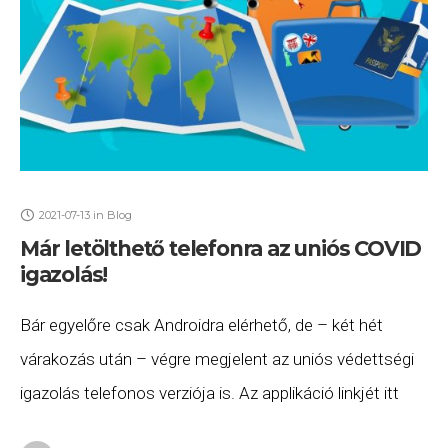
2021-07-13
in
Blog
Már letölthető telefonra az uniós COVID
igazolás!
Bár egyelőre csak Androidra elérhető, de – két hét
várakozás után – végre megjelent az uniós védettségi
igazolás telefonos verziója is. Az applikáció linkjét itt
találjátok, de akinek telepítve van