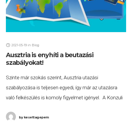
2021-05-19
in
Blog
Ausztria is enyhíti a beutazási
szabályokat!
Szinte már szokás szerint, Ausztria utazási
szabályozása is teljesen egyedi, így már az utazásra
való felkészülés is komoly figyelmet igényel. A Konzuli
Szolgálat szerint május 19-től karanténkötelezettség
nélkül utazhatnak Ausztriába,
by
kesettagepem