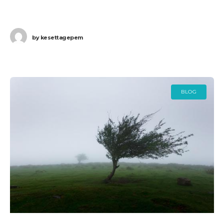
hogy miként érinti ez a külföldre utazókat? Az
koronavírus járvány miatt elrendelt utazási
by
kesettagepem
BLOG