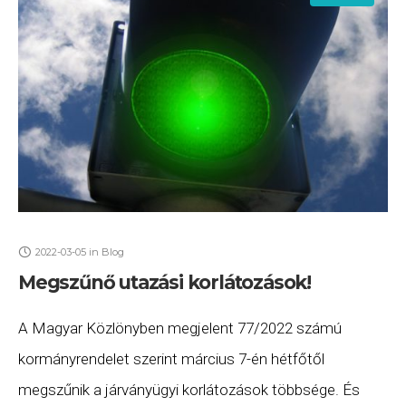
2022-03-05
in
Blog
Megszűnő utazási korlátozások!
A Magyar Közlönyben megjelent 77/2022 számú
kormányrendelet szerint március 7-én hétfőtől
megszűnik a járványügyi korlátozások többsége. És