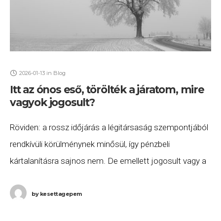
2026-01-13
in
Blog
Itt az ónos eső, törölték a járatom, mire
vagyok jogosult?
Röviden: a rossz időjárás a légitársaság szempontjából
rendkívüli körülménynek minősül, így pénzbeli
kártalanításra sajnos nem. De emellett jogosult vagy a
járatod átfoglalására, valamint szállásra és ellátásra
annak indulásáig. Ha ezeket
by
kesettagepem