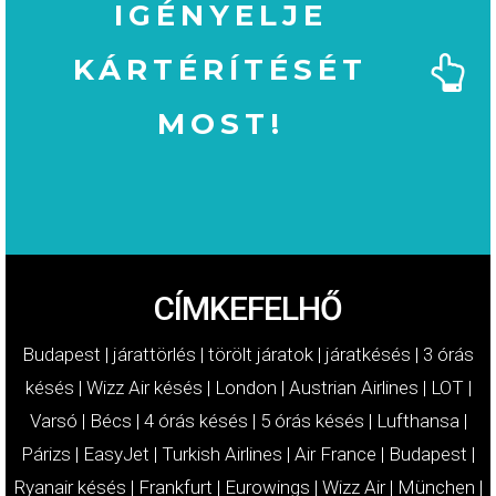
IGÉNYELJE
KÁRTÉRÍTÉSÉT
MOST!
MOST!
KÁRTÉRÍTÉSÉT
IGÉNYELJE
CÍMKEFELHŐ
Budapest
|
járattörlés
|
törölt járatok
|
járatkésés
|
3 órás
késés
|
Wizz Air késés
|
London
|
Austrian Airlines
|
LOT
|
Varsó
|
Bécs
|
4 órás késés
|
5 órás késés
|
Lufthansa
|
Párizs
|
EasyJet
|
Turkish Airlines
|
Air France
|
Budapest
|
Ryanair késés
|
Frankfurt
|
Eurowings
|
Wizz Air
|
München
|