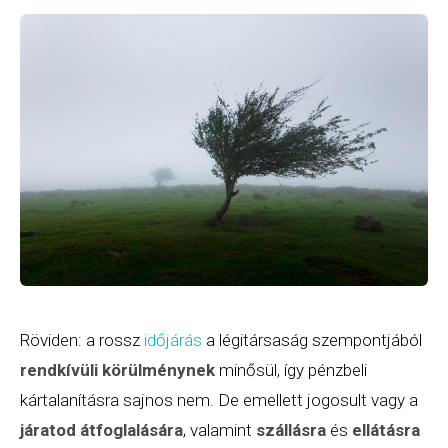
Röviden: a rossz
időjárás
a légitársaság szempontjából
rendkívüli körülménynek
minősül, így pénzbeli
kártalanításra sajnos nem. De emellett jogosult vagy a
járatod átfoglalására
, valamint
szállásra
és
ellátásra