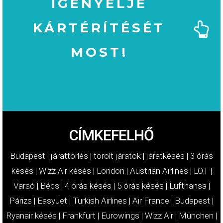
IGÉNYELJE
KÁRTÉRÍTÉSÉT
MOST!
MOST!
KÁRTÉRÍTÉSÉT
IGÉNYELJE
CÍMKEFELHŐ
Budapest
|
járattörlés
|
törölt járatok
|
járatkésés
|
3 órás
késés
|
Wizz Air késés
|
London
|
Austrian Airlines
|
LOT
|
Varsó
|
Bécs
|
4 órás késés
|
5 órás késés
|
Lufthansa
|
Párizs
|
EasyJet
|
Turkish Airlines
|
Air France
|
Budapest
|
Ryanair késés
|
Frankfurt
|
Eurowings
|
Wizz Air
|
München
|