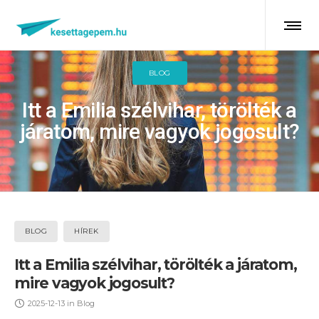
BLOG
Itt a Emilia szélvihar, törölték a
járatom, mire vagyok jogosult?
BLOG
HÍREK
Itt a Emilia szélvihar, törölték a járatom,
mire vagyok jogosult?
2025-12-13
in
Blog