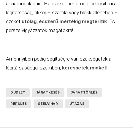
annak indulásáig. Ha ezeket nem tudja biztosítani a
légitársaság, akkor – számla vagy blokk ellenében –
ezeket
utólag, ésszerű mértékig megtérítik
. És
persze vigyázzatok magatokra!
Amennyiben pedig segítségre van szükségetek a
légitársasággal szemben,
keressetek minket
!
DUDLEY
JÁRATKÉSÉS
JÁRATTÖRLÉS
REPÜLÉS
SZÉLVIHAR
UTAZÁS