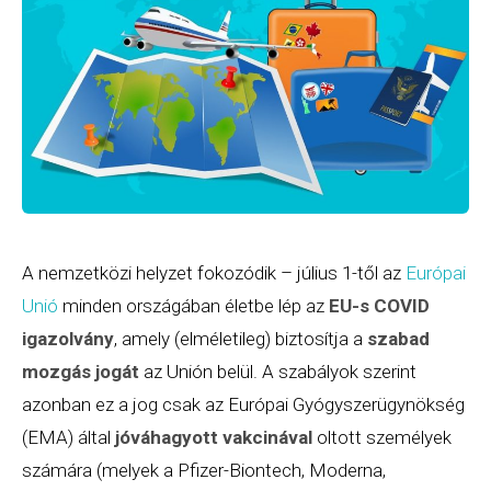
A nemzetközi helyzet fokozódik – július 1-től az
Európai
Unió
minden országában életbe lép az
EU-s COVID
igazolvány
, amely (elméletileg) biztosítja a
szabad
mozgás jogát
az Unión belül. A szabályok szerint
azonban ez a jog csak az Európai Gyógyszerügynökség
(EMA) által
jóváhagyott vakcinával
oltott személyek
számára (melyek a Pfizer-Biontech, Moderna,