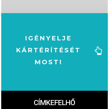
IGÉNYELJE
KÁRTÉRÍTÉSÉT
MOST!
MOST!
KÁRTÉRÍTÉSÉT
IGÉNYELJE
CÍMKEFELHŐ