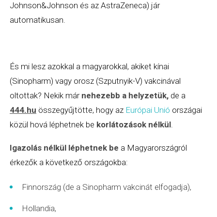
Johnson&Johnson és az AstraZeneca) jár
automatikusan.
És mi lesz azokkal a magyarokkal, akiket kínai
(Sinopharm) vagy orosz (Szputnyik-V) vakcinával
oltottak? Nekik már
nehezebb a helyzetük,
de a
444.hu
összegyűjtötte, hogy az
Európai Unió
országai
közül hová léphetnek be
korlátozások
nélkül
.
Igazolás nélkül léphetnek be
a Magyarországról
érkezők a következő országokba:
Finnország (de a Sinopharm vakcinát elfogadja),
Hollandia,