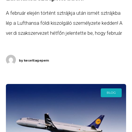
A február elején történt sztrájkja után ismét sztrájkba
lép a Lufthansa földi kiszolgáló személyzete kedden! A
ver.di szakszervezet hétfőn jelentette be, hogy február
19-én este 20 órától 35 órás sztrájkra szólítja
by
kesettagepem
BLOG