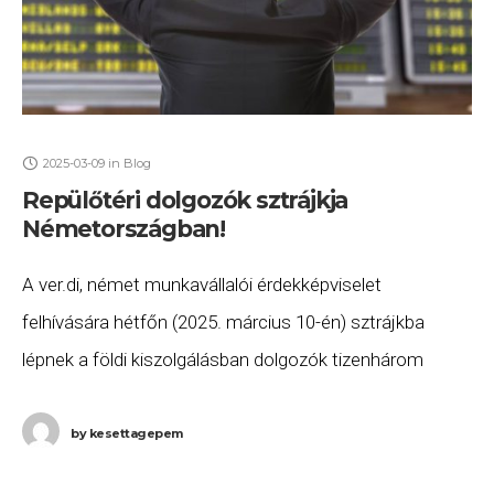
2025-03-09
in
Blog
Repülőtéri dolgozók sztrájkja
Németországban!
A ver.di, német munkavállalói érdekképviselet
felhívására hétfőn (2025. március 10-én) sztrájkba
lépnek a földi kiszolgálásban dolgozók tizenhárom
német repülőtéren, így jelentős fennakadások és
törlések várhatóak a hétfői forgalomban. A
by
kesettagepem
munkabeszüntetéssel