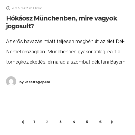
2023-12-02
in
Hírek
Hókáosz Münchenben, mire vagyok
jogosult?
Az erős havazás miatt teljesen megbénult az élet Dél-
Németországban. Münchenben gyakorlatilag leállt a
tömegközlekedés, elmarad a szombat délutáni Bayern
München – Union Berlin Bundesliga rangadó valamint
legalább vasárnap reggel hat
by
kesettagepem
1
2
3
4
5
6
PREV
NEXT