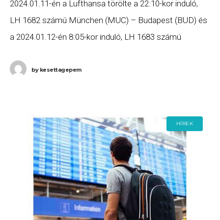
2024.01.11-én a Lufthansa törölte a 22:10-kor induló,
LH 1682 számú München (MUC) – Budapest (BUD) és
a 2024.01.12-én 8:05-kor induló, LH 1683 számú
Budapest (BUD) – München (MUC) járatát. Ha
by
kesettagepem
HÍREK