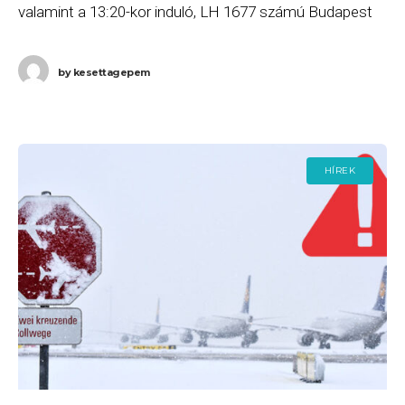
valamint a 13:20-kor induló, LH 1677 számú Budapest
(BUD) – München (MUC) járatait. Ha Ön valamelyik
by
kesettagepem
HÍREK