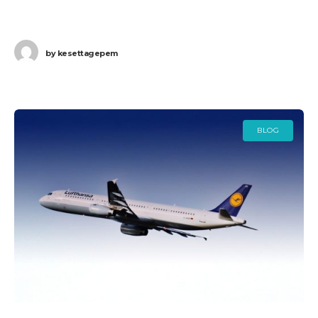
érkező, vagy onnan induló járatát. a Lufthansa törölte a
8:15-kor induló,
by
kesettagepem
BLOG