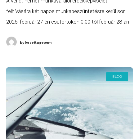
A ver.di, német munkavállalói érdekképviselet
felhívására két napos munkabeszüntetésre kerül sor
2025. február 27-én csütörtökön 0:00-tól február 28-án
(péntek) 24:00-ig a müncheni repülőtéren. A sztrájk
jelentősen érinti az erre a
by
kesettagepem
BLOG