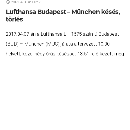
2017-04-08
in
Hírek
Lufthansa Budapest – München késés,
törlés
2017.04.07-én a Lufthansa LH 1675 számú Budapest
(BUD) – München (MUC) járata a tervezett 10:00
helyett, közel négy órás késéssel, 13:51-re érkezett meg
Münchenbe. Szintén 2017.04.07-én a Lufthansa törölte
az