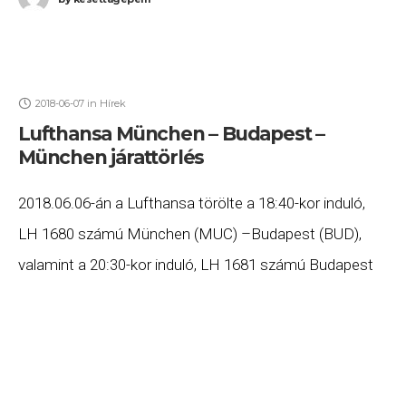
2018-06-07
in
Hírek
Lufthansa München – Budapest –
München járattörlés
2018.06.06-án a Lufthansa törölte a 18:40-kor induló,
LH 1680 számú München (MUC) –Budapest (BUD),
valamint a 20:30-kor induló, LH 1681 számú Budapest
(BUD) – München (MUC) járatait. Ha Ön valamelyik