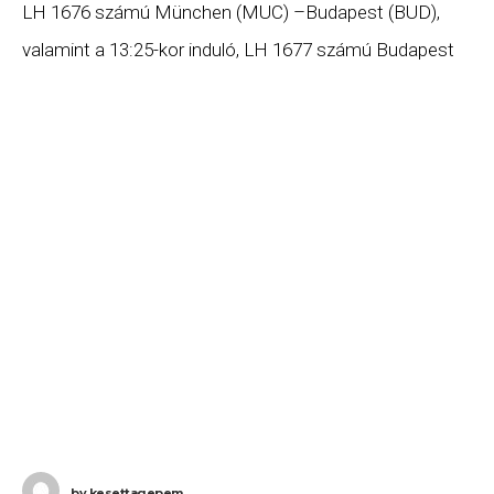
LH 1676 számú München (MUC) –Budapest (BUD),
valamint a 13:25-kor induló, LH 1677 számú Budapest
(BUD) – München (MUC) járatait. Ha Ön valamelyik
by
kesettagepem