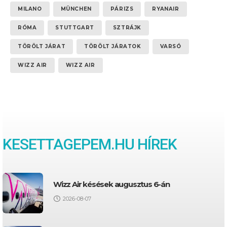
MILANO
MÜNCHEN
PÁRIZS
RYANAIR
RÓMA
STUTTGART
SZTRÁJK
TÖRÖLT JÁRAT
TÖRÖLT JÁRATOK
VARSÓ
WIZZ AIR
WIZZ AIR
KESETTAGEPEM.HU HÍREK
Wizz Air késések augusztus 6-án
2026-08-07