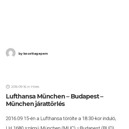
by
kesettagepem
2016-09-16
in
Hírek
Lufthansa München – Budapest –
München járattörlés
2016.09.15-én a Lufthansa törölte a 18:30-kor induló,
LH 1680 számú München (MUC) –Budapest (BUD),