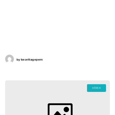
by
kesettagepem
HÍREK