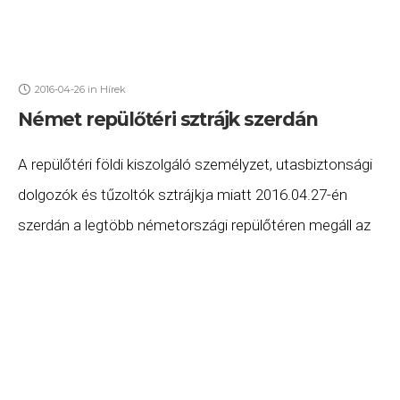
2016-04-26
in
Hírek
Német repülőtéri sztrájk szerdán
A repülőtéri földi kiszolgáló személyzet, utasbiztonsági
dolgozók és tűzoltók sztrájkja miatt 2016.04.27-én
szerdán a legtöbb németországi repülőtéren megáll az
élet. A sztrájk érinti Frankfurt, München, Düsseldorf,
Köln/Bonn, Dortmund és Hannover