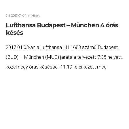
2017-01-04
in
Hírek
Lufthansa Budapest – München 4 órás
késés
2017.01.03-án a Lufthansa LH 1683 számú Budapest
(BUD) – München (MUC) járata a tervezett 7:35 helyett,
közel négy órás késéssel, 11:19-re érkezett meg
Münchenbe. Ha Ön a gépen utazott és