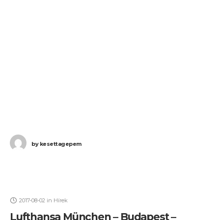
by
kesettagepem
2017-08-02
in
Hírek
Lufthansa München – Budapest –