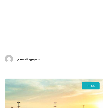
by
kesettagepem
HÍREK