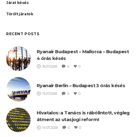
Járat késés
Törölt járatok
RECENT POSTS
Ryanair Budapest – Mallorca – Budapest
4 órás késés
16.07.2026
0
0
Ryanair Berlin – Budapest 3 órás késés
15.07.2026
0
0
Hivatalos: a Tanács is rábólintott, végleg
átment az utasjogi reform!
14.07.2026
0
0