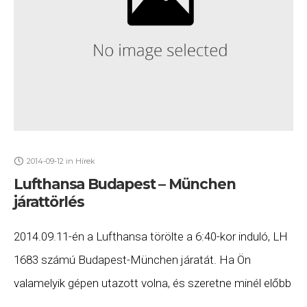
2014-09-12
in
Hírek
Lufthansa Budapest – München
járattörlés
2014.09.11-én a Lufthansa törölte a 6:40-kor induló, LH
1683 számú Budapest-München járatát. Ha Ön
valamelyik gépen utazott volna, és szeretne minél előbb
hozzájutni a jogszabályok alapján Önnek fizetendő