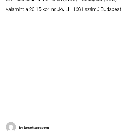
valamint a 20:15-kor induló, LH 1681 számú Budapest
(BUD) – München (MUC) járatait. Ha Ön valamelyik
by
kesettagepem