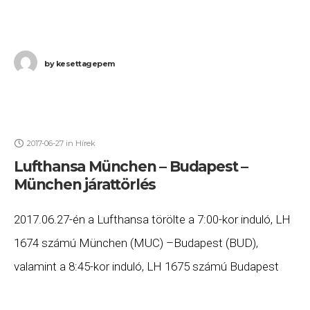
by
kesettagepem
2017-06-27
in
Hírek
Lufthansa München – Budapest –
München járattörlés
2017.06.27-én a Lufthansa törölte a 7:00-kor induló, LH
1674 számú München (MUC) –Budapest (BUD),
valamint a 8:45-kor induló, LH 1675 számú Budapest
(BUD) – München (MUC) járatait. Ha Ön valamelyik