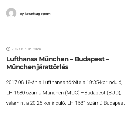
by
kesettagepem
2017-08-19
in
Hírek
Lufthansa München – Budapest –
München járattörlés
2017.08.18-án a Lufthansa törölte a 18:35-kor induló,
LH 1680 számú München (MUC) –Budapest (BUD),
valamint a 20:25-kor induló, LH 1681 számú Budapest
(BUD) – München (MUC) járatait. Ha Ön valamelyik