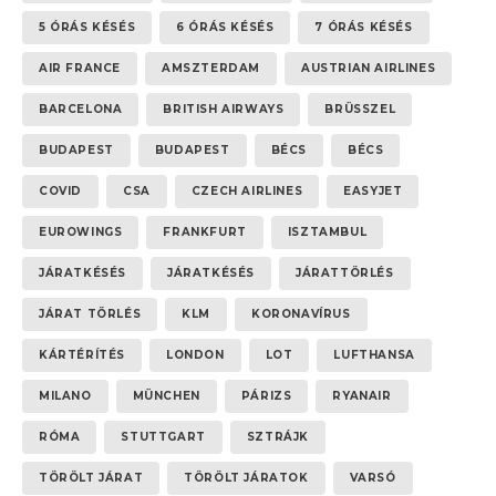
5 ÓRÁS KÉSÉS
6 ÓRÁS KÉSÉS
7 ÓRÁS KÉSÉS
AIR FRANCE
AMSZTERDAM
AUSTRIAN AIRLINES
BARCELONA
BRITISH AIRWAYS
BRÜSSZEL
BUDAPEST
BUDAPEST
BÉCS
BÉCS
COVID
CSA
CZECH AIRLINES
EASYJET
EUROWINGS
FRANKFURT
ISZTAMBUL
JÁRATKÉSÉS
JÁRATKÉSÉS
JÁRATTÖRLÉS
JÁRAT TÖRLÉS
KLM
KORONAVÍRUS
KÁRTÉRÍTÉS
LONDON
LOT
LUFTHANSA
MILANO
MÜNCHEN
PÁRIZS
RYANAIR
RÓMA
STUTTGART
SZTRÁJK
TÖRÖLT JÁRAT
TÖRÖLT JÁRATOK
VARSÓ