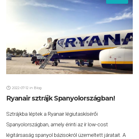
2022-07-12
in
Blog
Ryanair sztrájk Spanyolországban!
Sztrájkba léptek a Ryanair légiutaskísérői
Spanyolországban, amely érinti az ír low-cost
légitársaság spanyol bázisokról üzemeltett járatait. A