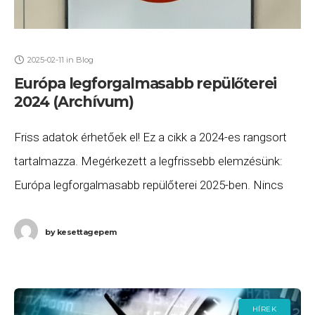
2025-02-11
in
Blog
Európa legforgalmasabb repülőterei
2024 (Archívum)
Friss adatok érhetőek el! Ez a cikk a 2024-es rangsort
tartalmazza. Megérkezett a legfrissebb elemzésünk:
Európa legforgalmasabb repülőterei 2025-ben. Nincs
meglepetés: 2024-ben ismét London-Heathrow lett
Európa legforgalmasabb repülőtere! A Wikipedia,
by
kesettagepem
HÍREK