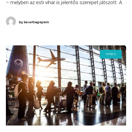
– melyben az esti vihar is jelentős szerepet játszott. A
késett járatok listája
by
kesettagepem
HÍREK