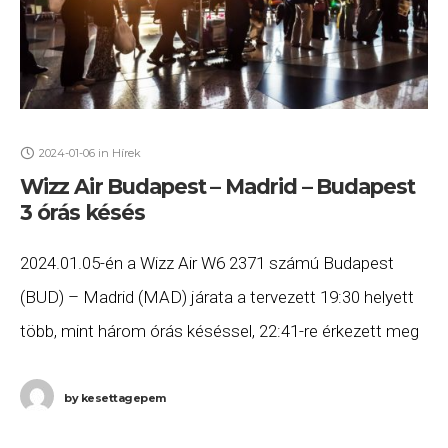
2024-01-06
in
Hírek
Wizz Air Budapest – Madrid – Budapest
3 órás késés
2024.01.05-én a Wizz Air W6 2371 számú Budapest
(BUD) – Madrid (MAD) járata a tervezett 19:30 helyett
több, mint három órás késéssel, 22:41-re érkezett meg
Madridba, majd a W6 2372
by
kesettagepem