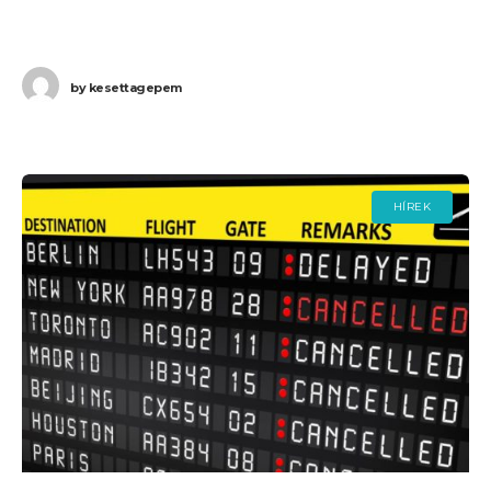
munkabeszüntetés július 12-15 és július 18-21 között
tart, amelynek első napján 13 Ryanair
by
kesettagepem
HÍREK