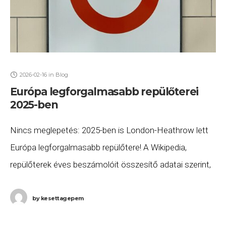
2026-02-16
in
Blog
Európa legforgalmasabb repülőterei
2025-ben
Nincs meglepetés: 2025-ben is London-Heathrow lett
Európa legforgalmasabb repülőtere! A Wikipedia,
repülőterek éves beszámolóit összesítő adatai szerint,
továbbra is az „örökös első” London-Heathrow (LHR)
Európa legforgalmasabb repülőtere, ahol több, mint
by
kesettagepem