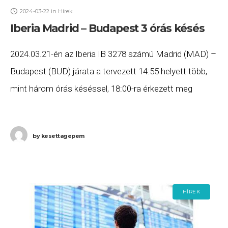
2024-03-22
in
Hírek
Iberia Madrid – Budapest 3 órás késés
2024.03.21-én az Iberia IB 3278 számú Madrid (MAD) –
Budapest (BUD) járata a tervezett 14:55 helyett több,
mint három órás késéssel, 18:00-ra érkezett meg
Budapestre. Ha Ön a gépen utazott,
by
kesettagepem
HÍREK