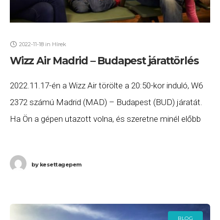
2022-11-18
in
Hírek
Wizz Air Madrid – Budapest járattörlés
2022.11.17-én a Wizz Air törölte a 20:50-kor induló, W6
2372 számú Madrid (MAD) – Budapest (BUD) járatát.
Ha Ön a gépen utazott volna, és szeretne minél előbb
hozzájutni a járattörlés
by
kesettagepem
BLOG