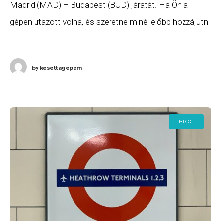
Madrid (MAD) – Budapest (BUD) járatát. Ha Ön a
gépen utazott volna, és szeretne minél előbb hozzájutni
a járatkésés miatt a
by
kesettagepem
BLOG