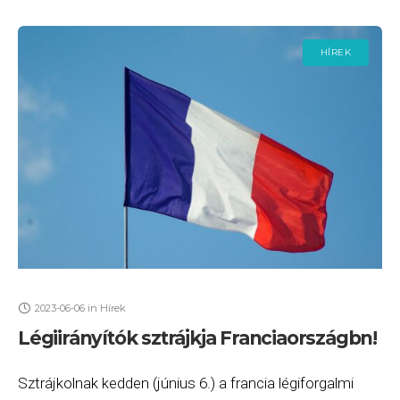
HÍREK
2023-06-06
in
Hírek
Légiirányítók sztrájkja Franciaországbn!
Sztrájkolnak kedden (június 6.) a francia légiforgalmi