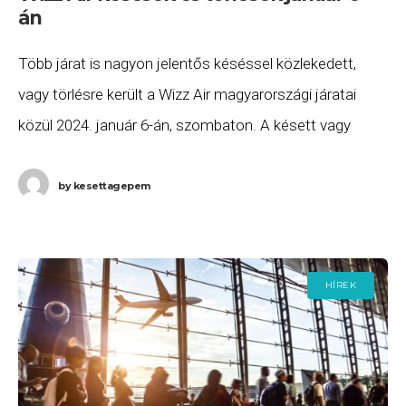
án
Több járat is nagyon jelentős késéssel közlekedett,
vagy törlésre került a Wizz Air magyarországi járatai
közül 2024. január 6-án, szombaton. A késett vagy
törölt járatok listája a következő: A Wizz Air
by
kesettagepem
HÍREK