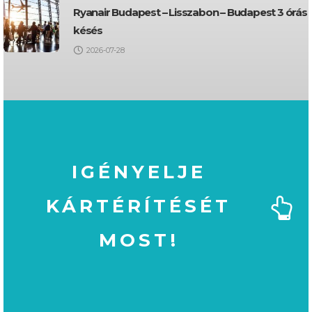
Ryanair Budapest – Lisszabon – Budapest 3 órás
késés
2026-07-28
IGÉNYELJE
KÁRTÉRÍTÉSÉT
MOST!
MOST!
KÁRTÉRÍTÉSÉT
IGÉNYELJE