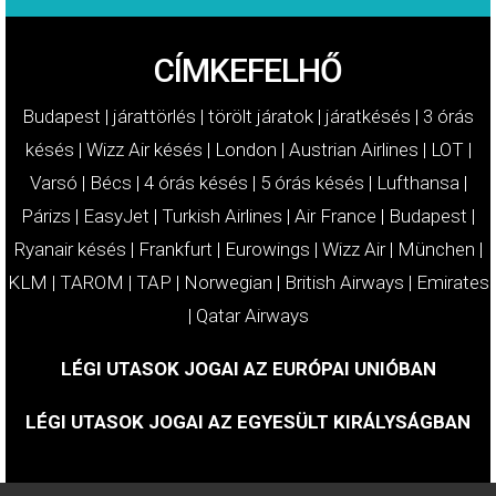
CÍMKEFELHŐ
Budapest
|
járattörlés
|
törölt járatok
|
járatkésés
|
3 órás
késés
|
Wizz Air késés
|
London
|
Austrian Airlines
|
LOT
|
Varsó
|
Bécs
|
4 órás késés
|
5 órás késés
|
Lufthansa
|
Párizs
|
EasyJet
|
Turkish Airlines
|
Air France
|
Budapest
|
Ryanair késés
|
Frankfurt
|
Eurowings
|
Wizz Air
|
München
|
KLM
|
TAROM
|
TAP
|
Norwegian
|
British Airways
|
Emirates
|
Qatar Airways
LÉGI UTASOK JOGAI AZ EURÓPAI UNIÓBAN
LÉGI UTASOK JOGAI AZ EGYESÜLT KIRÁLYSÁGBAN