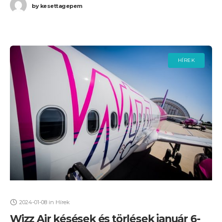
by
kesettagepem
HÍREK
2024-01-08
in
Hírek
Wizz Air késések és törlések január 6-