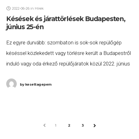
2022-06-26
in
Hírek
Késések és járattörlések Budapesten,
június 25-én
Ez egyre durvább: szombaton is sok-sok repülőgép
késéssel közlekedett vagy törlésre került a Budapestről
induló vagy oda érkező repülőjáratok közül 2022. június
25-én. A késett vagy törölt járatok listája a
by
kesettagepem
PREV
1
2
3
NEXT