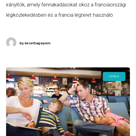
irányítók, amely fennakadásokat okoz a franciaországi
légiközlekedésben és a francia légteret használó
légijáratok esetén is, ezért egész Európában komoly
késések és járattörlések várhatók.
by
kesettagepem
HÍREK