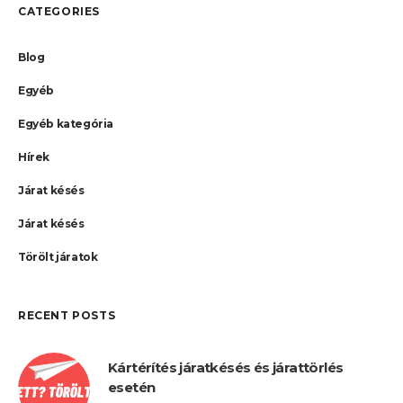
CATEGORIES
Blog
Egyéb
Egyéb kategória
Hírek
Járat késés
Járat késés
Törölt járatok
RECENT POSTS
Kártérítés járatkésés és járattörlés
esetén