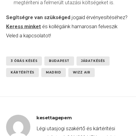
megtéríteni a felmerült utazási költségeket is.
Segítségre van szükséged
jogaid érvényesítéséhez?
Keress minket
és kollégáink hamarosan felveszik
Veled a kapcsolatot!
3 ÓRÁS KÉSÉS
BUDAPEST
JÁRATKÉSÉS
KÁRTÉRÍTÉS
MADRID
WIZZ AIR
kesettagepem
Légi utasjogi szakértő és kártérítési