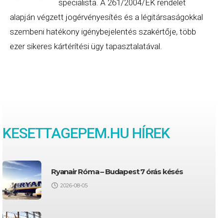
specialista. A 261/2004/EK rendelet
alapján végzett jogérvényesítés és a légitársaságokkal
szembeni hatékony igénybejelentés szakértője, több
ezer sikeres kártérítési ügy tapasztalatával.
KESETTAGEPEM.HU HÍREK
Ryanair Róma – Budapest 7 órás késés
2026-08-05