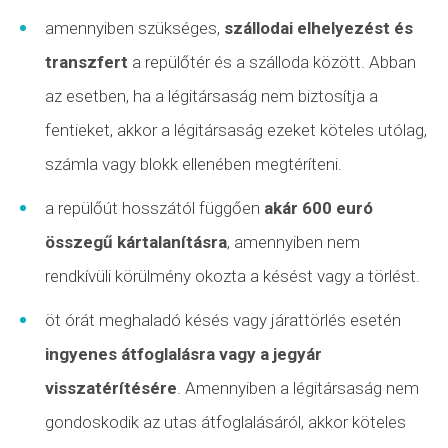
amennyiben szükséges,
szállodai elhelyezést és
transzfert
a repülőtér és a szálloda között. Abban
az esetben, ha a légitársaság nem biztosítja a
fentieket, akkor a légitársaság ezeket köteles utólag,
számla vagy blokk ellenében megtéríteni.
a repülőút hosszától függően
akár 600 euró
összegű kártalanításra
, amennyiben nem
rendkívüli körülmény okozta a késést vagy a törlést.
öt órát meghaladó késés vagy
járattörlés
esetén
ingyenes átfoglalásra vagy a jegyár
visszatérítésére
. Amennyiben a légitársaság nem
gondoskodik az utas átfoglalásáról, akkor köteles