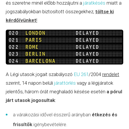
és szeretne minél előbb hozzájutni a
járatkésés
miatt a
jogszabályokban biztosított összegekhez,
töltse ki
kérdőívünket
!
A Légi utasok jogait szabályozó
EU 261
/2004
rendelet
szerint, 14 napon belüli
járattörlés
vagy a légijáratok
jelentős, három órát meghaladó késése esetén
a pórul
járt utasok jogosultak
:
a várakozási idővel ésszerű arányban
étkezés és
frissítők
igénybevételére.