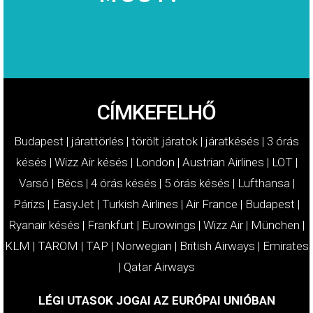
MOST!
KÁRTÉRÍTÉSÉT
IGÉNYELJE
CÍMKEFELHŐ
Budapest
|
járattörlés
|
törölt járatok
|
járatkésés
|
3 órás
késés
|
Wizz Air késés
|
London
|
Austrian Airlines
|
LOT
|
Varsó
|
Bécs
|
4 órás késés
|
5 órás késés
|
Lufthansa
|
Párizs
|
EasyJet
|
Turkish Airlines
|
Air France
|
Budapest
|
Ryanair késés
|
Frankfurt
|
Eurowings
|
Wizz Air
|
München
|
KLM
|
TAROM
|
TAP
|
Norwegian
|
British Airways
|
Emirates
|
Qatar Airways
LÉGI UTASOK JOGAI AZ EURÓPAI UNIÓBAN