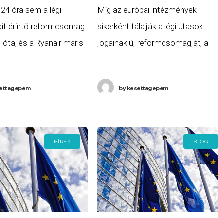
 24 óra sem a légi
Míg az európai intézmények
ait érintő reformcsomag
sikerként tálalják a légi utasok
 óta, és a Ryanair máris
jogainak új reformcsomagját, a
ást indított az Európai
rendelet részletes jogi elemzése
ervei ellen. Michael
rávilágít arra, hogy a politikai
ettagepem
by
kesettagepem
légitársaság
kompromisszumnak komoly ára
volt. Ahogy arról délelőtti
cikkünkben
HÍREK
BLOG