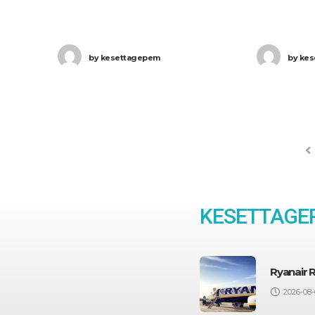
reformja. 
Európai Parlament (EP) a
mind a tag
legfrissebb döntésével egyértelmű
by
kesettagepem
by
kes
Európai Tan
üzenetet küldött: az utasok
választott 
védelme nem lehet alku tárgya.
Európai Pa
KESETTAGEP
Ryanair 
2026-08-