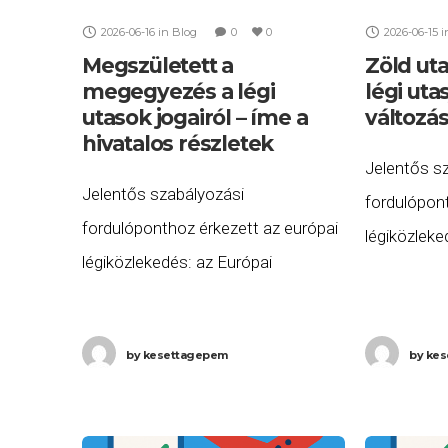
2026-06-16
in
Blog
0
0
2026-06-15
i
Megszületett a
Zöld uta
megegyezés a légi
légi uta
utasok jogairól – íme a
változás
hivatalos részletek
Jelentős s
Jelentős szabályozási
fordulópont
fordulóponthoz érkezett az európai
légiközleke
légiközlekedés: az Európai
jóváhagyták
Parlament és a Tanács
érintő új 
tárgyalópartnerei hivatalosan is
Politico be
by
kesettagepem
by
kes
megállapodtak a légi utasok jogait
hosszú évek
érintő új reformcsomagról. Az
egyeztetés
Európai Parlament hivatalos