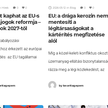
n
Hírek
0
0
2026-05-12
in
Blog
0
0
t kaphat az EU-s
EU: a drága kerozin ne
sjogok reformja –
mentesíti a
ok 2027-től
légitársaságokat a
kártérítés megfizetése
alól
zabályozási
hoz érkezett az európai
Míg a közel-keleti konfliktus okoz
dés: az EU tagállamai
üzemanyag-ellátási bizonytalansá
 a légi utasok jogait
rázza meg a légi közlekedést, az
reformcsomagot. A
Európai Bizottság 2026. május 8-
számolója szerint
kiadott egy kritikus fontosságú
ettagepem
by
kesettagepem
ig tartó, összetett
iránymutatást. Ez a dokumentum
i folyamat végén az
tiszta vizet önt a