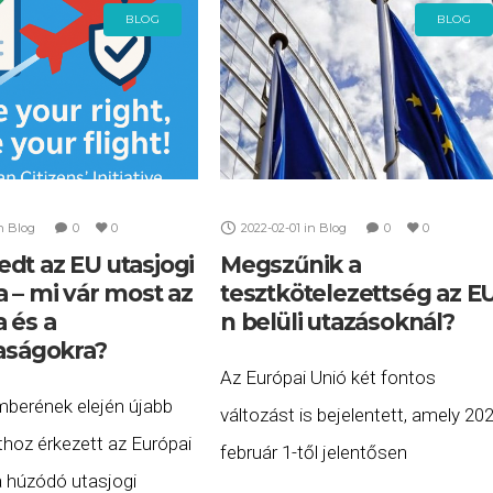
BLOG
BLOG
n
Blog
0
0
2022-02-01
in
Blog
0
0
dt az EU utasjogi
Megszűnik a
 – mi vár most az
tesztkötelezettség az E
 és a
n belüli utazásoknál?
saságokra?
Az Európai Unió két fontos
berének elején újabb
változást is bejelentett, amely 202
thoz érkezett az Európai
február 1-től jelentősen
a húzódó utasjogi
módosíthatja az Unión belüli