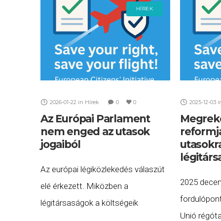
tájékoztatása szerint
HÍREK
2026-01-22
in
Hírek
0
0
2025-12-03
i
Az Európai Parlament
Megreke
nem enged az utasok
reformja
jogaiból
utasokra
légitár
Az európai légiközlekedés válaszút
2025 decem
elé érkezett. Miközben a
fordulópon
légitársaságok a költségeik
Unió régót
csökkentéséért lobbiznak, az