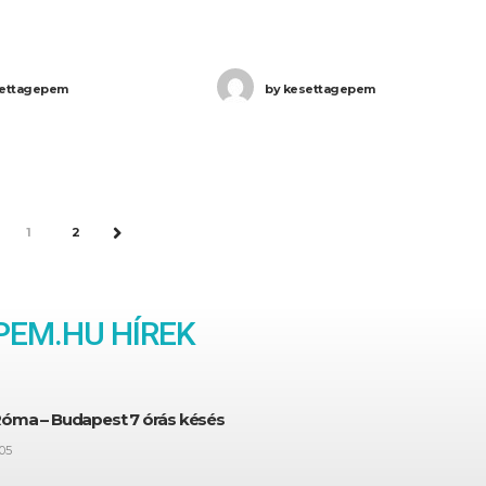
Az elmúlt hónapokban
utazások feltételeit: az Unió
államokat képviselő
hivatalos honlapja szerint február
ettagepem
by
kesettagepem
ács, mind a közvetlenül
elsejétől lép életbe a módosítás,
képviselőkből álló
rlament
PREV
1
2
NEXT
EM.HU HÍREK
Róma – Budapest 7 órás késés
05