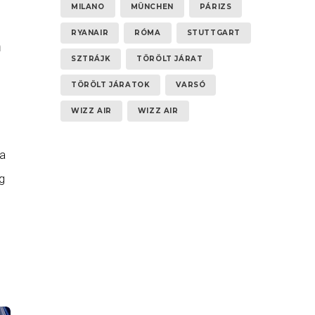
MILANO
MÜNCHEN
PÁRIZS
RYANAIR
RÓMA
STUTTGART
m
SZTRÁJK
TÖRÖLT JÁRAT
TÖRÖLT JÁRATOK
VARSÓ
WIZZ AIR
WIZZ AIR
ta
g
án