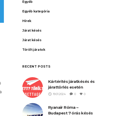
Egyéb
Egyéb kategória
Hírek
Járat késés
Járat késés
Törölt járatok
RECENT POSTS
Kártérítés járatkésés és
s
járattörlés esetén
a
19.01.2024
0
0
Ryanair Róma –
Budapest 7 órás késés