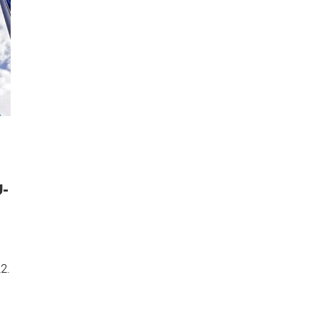
U-
2.