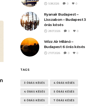
5.08.2026
0
0
Ryanair Budapest –
Lisszabon – Budapest 3
órás késés
28.07.2026
0
0
Wizz Air Milánó –
Budapest 6 órás késés
27.07.2026
0
0
TAGS
rm
3 ÓRÁS KÉSÉS
4 ÓRÁS KÉSÉS
4 ÓRÁS KÉSÉS
5 ÓRÁS KÉSÉS
6 ÓRÁS KÉSÉS
7 ÓRÁS KÉSÉS