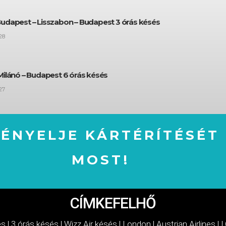
Budapest – Lisszabon – Budapest 3 órás késés
28
Milánó – Budapest 6 órás késés
27
GÉNYELJE KÁRTÉRÍTÉSÉT
MOST!
IGÉNYELJE KÁRTÉRÍTÉSÉT MOST!
CÍMKEFELHŐ
és
|
3 órás késés
|
Wizz Air késés
|
London
|
Austrian Airlines
|
L