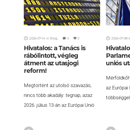
2026-07-14
in
Blog
0
0
2026-07-08
i
Hivatalos: a Tanács is
Hivatalo
rábólintott, végleg
Parlame
átment az utasjogi
uniós ut
reform!
Mérföldkőh
Megtörtént az utolsó szavazás,
az Európai
nincs több akadály: tegnap, azaz
többséggel
2026. július 13-án az Európai Unió
szavazattal
Tanácsa is megadta a végső zöld
elfogadta a
jelzést az új légi utasjogi
szabályozó