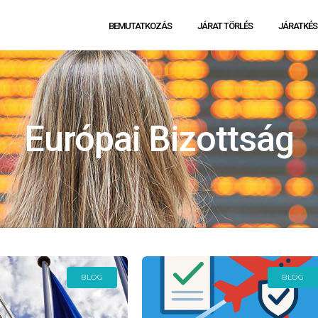
BEMUTATKOZÁS
JÁRAT TÖRLÉS
JÁRATKÉS
Európai Bizottság
BLOG
BLOG