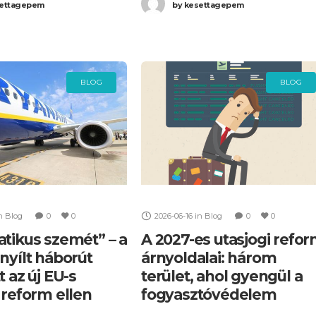
módosításának végleges
ettagepem
by
kesettagepem
Ez a történelmi szavazás
szövegtervezetét. A hivatalos
dokumentum részletes elemzése
rávilágít, hogy a 2027 második
BLOG
BLOG
n
Blog
0
0
2026-06-16
in
Blog
0
0
atikus szemét” – a
A 2027-es utasjogi refo
nyílt háborút
árnyoldalai: három
t az új EU-s
terület, ahol gyengül a
 reform ellen
fogyasztóvédelem