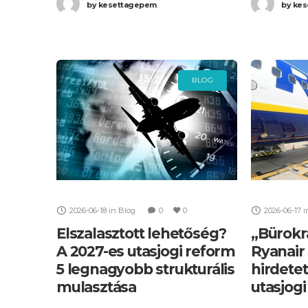
by
kesettagepem
by
kes
rendeletnek. Ezzel a döntéssel
reformját. 
pontot
BLOG
2026-06-18
in
Blog
0
0
2026-06-17
i
Elszalasztott lehetőség?
„Bürokr
A 2027-es utasjogi reform
Ryanair 
5 legnagyobb strukturális
hirdetet
mulasztása
utasjogi