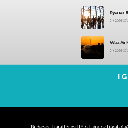
Ryanair 
2026-07-
Wizz Air 
2026-07-
I
Budapest
|
járattörlés
|
törölt járatok
|
járatkés