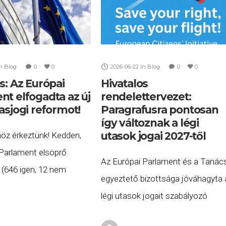
n
Blog
0
0
2026-06-22
in
Blog
0
0
s: Az Európai
Hivatalos
nt elfogadta az új
rendelettervezet:
asjogi reformot!
Paragrafusra pontosan
így változnak a légi
utasok jogai 2027-től
öz érkeztünk! Kedden,
 Parlament elsöprő
Az Európai Parlament és a Tanác
 (646 igen, 12 nem
egyeztető bizottsága jóváhagyta 
, 3 tartózkodás mellett)
légi utasok jogait szabályozó
 légi utasok jogait
261/2004/EK rendelet átfogó
 uniós rendelet