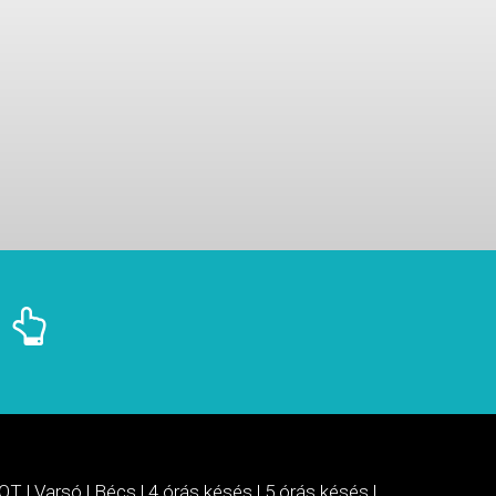
OT
|
Varsó
|
Bécs
|
4 órás késés
|
5 órás késés
|