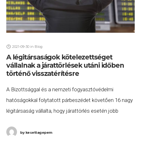
2021-09-30
in
Blog
A légitársaságok kötelezettséget
vállalnak a járattörlések utáni időben
történő visszatérítésre
A Bizottsággal és a nemzeti fogyasztóvédelmi
hatóságokkal folytatott párbeszédet követően 16 nagy
légitársaság vállalta, hogy járattörlés esetén jobb
tájékoztatást nyújt az utasoknak, és időben visszatéríti
az utasok költségeit. A Bizottság
by
kesettagepem