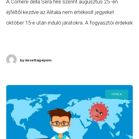
A Corriere della Sera híre szerint augusztus 25 -én
éjféltől kezdve az Alitalia nem értékesít jegyeket
október 15-e után induló járatokra. A fogyasztói érdekek
biztosítás érdekében október 14 -ig a
by
kesettagepem
HÍREK