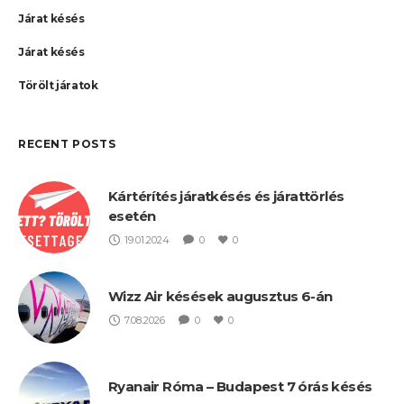
Járat késés
Járat késés
Törölt járatok
RECENT POSTS
Kártérítés járatkésés és járattörlés
esetén
19.01.2024
0
0
Wizz Air késések augusztus 6-án
7.08.2026
0
0
Ryanair Róma – Budapest 7 órás késés