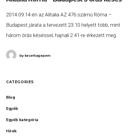
2014.09.14-én az Alitalia AZ 476 számú Róma –
Budapest járata a tervezett 23:10 helyett több, mint
három órás késéssel, hajnali 2:41-re érkezett meg
Budapestre. Ha Ön a gépen utazott, és
by
kesettagepem
CATEGORIES
Blog
Egyéb
Egyéb kategória
Hírek