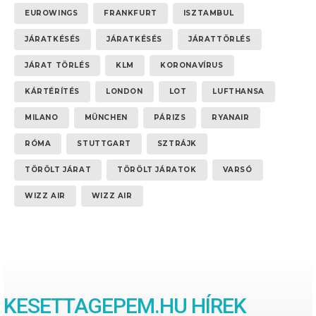
EUROWINGS
FRANKFURT
ISZTAMBUL
JÁRATKÉSÉS
JÁRATKÉSÉS
JÁRATTÖRLÉS
JÁRAT TÖRLÉS
KLM
KORONAVÍRUS
KÁRTÉRÍTÉS
LONDON
LOT
LUFTHANSA
MILANO
MÜNCHEN
PÁRIZS
RYANAIR
RÓMA
STUTTGART
SZTRÁJK
TÖRÖLT JÁRAT
TÖRÖLT JÁRATOK
VARSÓ
WIZZ AIR
WIZZ AIR
KESETTAGEPEM.HU HÍREK