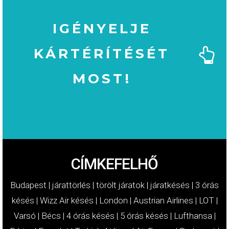
IGÉNYELJE
KÁRTÉRÍTÉSÉT
MOST!
MOST!
KÁRTÉRÍTÉSÉT
IGÉNYELJE
CÍMKEFELHŐ
Budapest
|
járattörlés
|
törölt járatok
|
járatkésés
|
3 órás
késés
|
Wizz Air késés
|
London
|
Austrian Airlines
|
LOT
|
Varsó
|
Bécs
|
4 órás késés
|
5 órás késés
|
Lufthansa
|