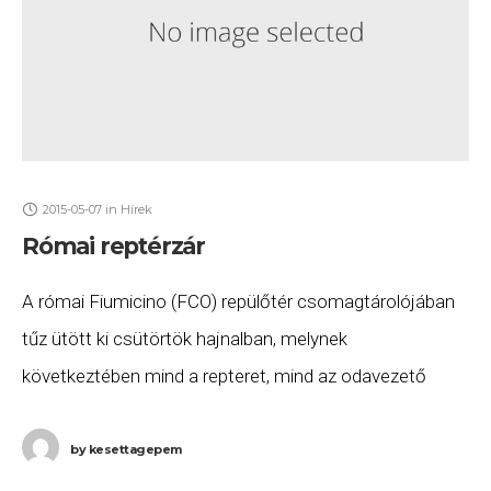
2015-05-07
in
Hírek
Római reptérzár
A római Fiumicino (FCO) repülőtér csomagtárolójában
tűz ütött ki csütörtök hajnalban, melynek
következtében mind a repteret, mind az odavezető
utakat lezárták. Ugyan várhatóan 14:00-kor megindul a
közlekedés, azonban egész nap
by
kesettagepem