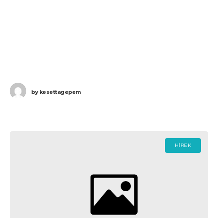
by
kesettagepem
HÍREK