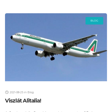
BLOG
2021-08-25
in
Blog
Viszlát Alitalia!