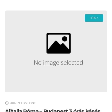
HÍREK
2014-09-15
in
Hírek
Alitalia Róma – Budapest 3 órás késés