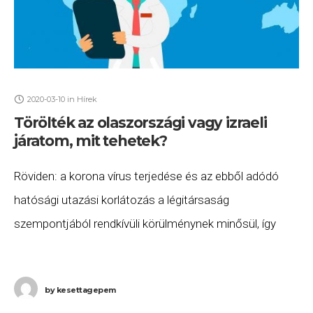
2020-03-10
in
Hírek
Törölték az olaszországi vagy izraeli
járatom, mit tehetek?
Röviden: a korona vírus terjedése és az ebből adódó
hatósági utazási korlátozás a légitársaság
szempontjából rendkívüli körülménynek minősül, így
kártérítésre sajnos nem vagy jogosult. De, a légi utasok
jogait biztosító
by
kesettagepem