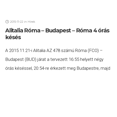
2015-11-22
in
Hírek
Alitalia Róma – Budapest – Róma 4 órás
késés
A 2015.11.21-i Alitalia AZ 478 számú Róma (FCO) –
Budapest (BUD) járat a tervezett 16:55 helyett négy
órás késéssel, 20:54-re érkezett meg Budapestre, majd
az AZ 479 számú Budapest (BUD)