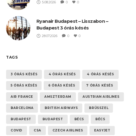
5.08.2026
0
0
Ryanair Budapest – Lisszabon –
Budapest 3 órás késés
28.07.2026
0
0
TAGS
3 ÓRÁS KÉSÉS
4 ÓRÁS KÉSÉS
4 ÓRÁS KÉSÉS
5 ÓRÁS KÉSÉS
6 ÓRÁS KÉSÉS
7 ÓRÁS KÉSÉS
AIR FRANCE
AMSZTERDAM
AUSTRIAN AIRLINES
BARCELONA
BRITISH AIRWAYS
BRÜSSZEL
BUDAPEST
BUDAPEST
BÉCS
BÉCS
COVID
CSA
CZECH AIRLINES
EASYJET