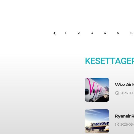
részét képezik a járatfejlesztések. A
munka eredményeképp a Wizz Air a
1
2
3
4
5
6
PREV
KESETTAGEP
Wizz Air
2026-08-
Ryanair 
2026-08-