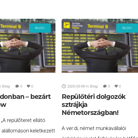
koncessziós
célja, hogy az utasok nagyobb
biztonságban és kiszámíthatóbba
vehessék igénybe a
BLOG
BLOG
n
Blog
0
0
2025-03-09
in
Blog
0
0
donban – bezárt
Repülőtéri dolgozók
ow
sztrájkja
Németországban!
 „A repülőteret ellátó
A ver.di, német munkavállalói
 alállomáson keletkezett