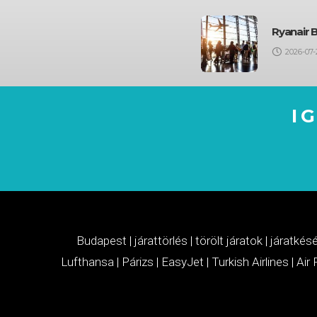
Ryanair 
2026-07-
I
Budapest
|
járattörlés
|
törölt járatok
|
járatkés
Lufthansa
|
Párizs
|
EasyJet
|
Turkish Airlines
|
Air