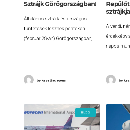
Sztrájk Görögországban!
Repülőt
sztrájk
Általános sztrájk és országos
A ver.di, n
tüntetések lesznek pénteken
érdekképvis
(február 28-án) Görögországban,
napos munk
melynek során munkabeszüntetést
sor 2025. f
hirdettek a légiforgalmi irányítók is,
csütörtökön
de országosan leáll a vonat- és
(péntek) 24
hajóközlekedés is és országosan
by
kesettagepem
by
kes
repülőtéren
rengeteg településen
érinti az err
BLOG