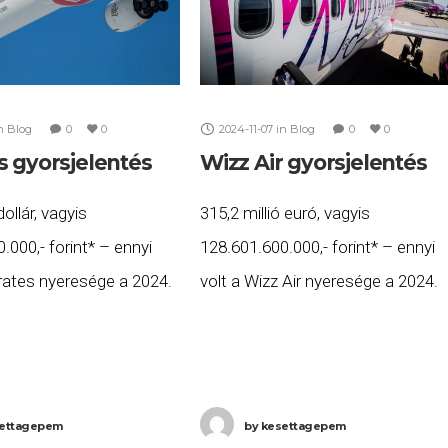
n
Blog
0
0
2024-11-07
in
Blog
0
0
s gyorsjelentés
Wizz Air gyorsjelentés
dollár, vagyis
315,2 millió euró, vagyis
.000,- forint* – ennyi
128.601.600.000,- forint* – ennyi
rates nyeresége a 2024.
volt a Wizz Air nyeresége a 2024.
l szeptember 30-ig tartó
április 1-től szeptember 30-ig tart
. A dubaji központú
időszakban. A low-cost
g gyorsjelentése szerint
légitársaság gyorsjelentése szerin
b, mint 26,9
ezalatt több, mint 33
ettagepem
by
kesettagepem