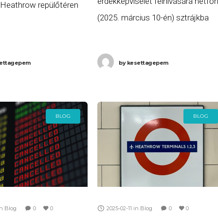
érdekképviselet felhívására hétfő
a Heathrow repülőtéren
(2025. március 10-én) sztrájkba
amkimaradás van” – írta
lépnek a földi kiszolgálásban
 az X-en. Meddig tart
dolgozók tizenhárom német
lenlegi információk
ettagepem
by
kesettagepem
repülőtéren, így jelentős
athrow
fennakadások és törlések
várhatóak a hétfői forgalomban. 
munkabeszüntetéssel
BLOG
BLOG
in
Blog
0
0
2025-02-11
in
Blog
0
0