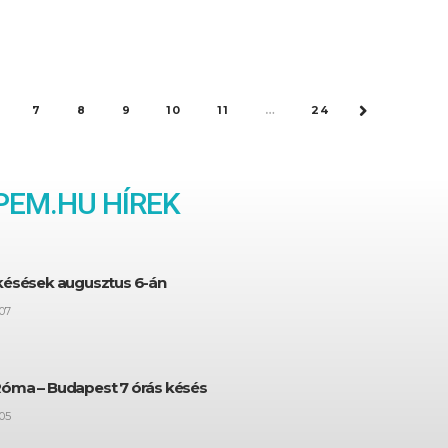
7
8
9
10
11
…
24
NEXT
EM.HU HÍREK
 késések augusztus 6-án
07
Róma – Budapest 7 órás késés
05