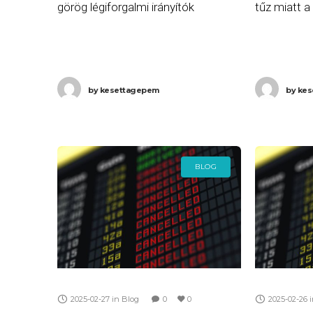
görög légiforgalmi irányítók
tűz miatt 
csatlakoznak a Görögországban
jelentős ár
tartott, újabb 24 órás általános
a repülőtér
sztrájkhoz. A szakszervezetek
zárva? A je
by
kesettagepem
by
kes
tagjai országszerte beszüntetik a
alapján He
munkát
BLOG
2025-02-27
in
Blog
0
0
2025-02-26