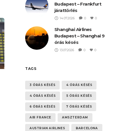
Budapest – Frankfurt
járattörlés
n
14.07.2026
0
0
Shanghai Airlines
Budapest – Shanghai 9
órás késés
13.07.2026
0
0
TAGS
3 ÓRÁS KÉSÉS
4 ÓRÁS KÉSÉS
4 ÓRÁS KÉSÉS
5 ÓRÁS KÉSÉS
6 ÓRÁS KÉSÉS
7 ÓRÁS KÉSÉS
AIR FRANCE
AMSZTERDAM
AUSTRIAN AIRLINES
BARCELONA