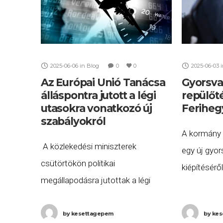
2025-06-06
in
Blog
0
0
2025-06-03
Az Európai Unió Tanácsa
Gyorsva
álláspontra jutott a légi
repülőt
utasokra vonatkozó új
Feriheg
szabályokról
A kormány 
A közlekedési miniszterek
egy új gyor
csütörtökön politikai
kiépítésérő
megállapodásra jutottak a légi
Nemzetközi
utasok jogairól és a légitársaságok
pályaudvar 
felelősségéről szóló rendeletek
by
kesettagepem
by
kes
cargo repül