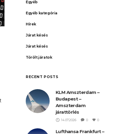
Egyéb
Egyéb kategória
Hírek
Járat késés
Járat késés
Törölt járatok
RECENT POSTS
KLM Amszterdam –
Budapest –
t
Amszterdam
járattörlés
14.07.2026
0
0
ek
Lufthansa Frankfurt –