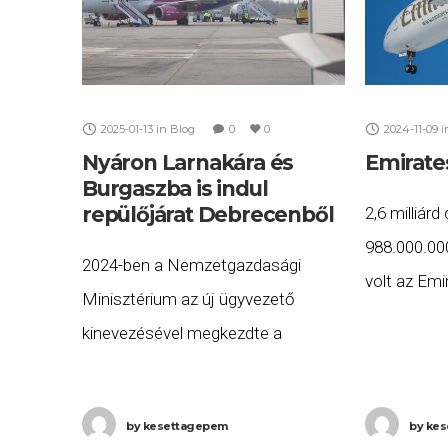
2025-01-13
in
Blog
0
0
2024-11-09
i
Nyáron Larnakára és
Emirate
Burgaszba is indul
repülőjárat Debrecenből
2,6 milliárd 
988.000.000
2024-ben a Nemzetgazdasági
volt az Emi
Minisztérium az új ügyvezető
április 1-tő
kinevezésével megkezdte a
időszakban
Debrecen Nemzetközi Repülőtér
légitársasá
átfogó fejlesztési stratégiájának
ezalatt töb
by
kesettagepem
by
kes
megvalósítását, melynek szerves