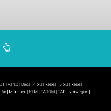
OT
|
Varsó
|
Bécs
|
4 órás késés
|
5 órás késés
|
 Air
|
München
|
KLM
|
TAROM
|
TAP
|
Norwegian
|