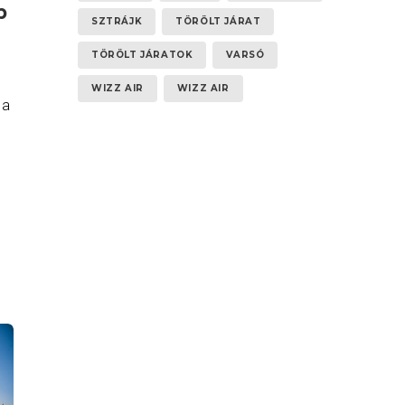
b
SZTRÁJK
TÖRÖLT JÁRAT
TÖRÖLT JÁRATOK
VARSÓ
WIZZ AIR
WIZZ AIR
 a
-
e!