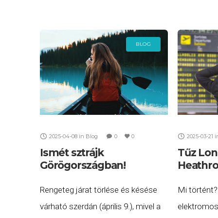
felülvizsgálatáról. Az új
beruházás 
keretrendszer célja,
hogy egyszerűbb és világosabb
BLOG
szabályokat hozzon létre a légi
utasok számára, miközben
2025-04-08
in
Blog
0
0
2025-03-21
i
Ismét sztrájk
Tűz Lon
Görögországban!
Heathr
Rengeteg járat törlése és késése
Mi történt?
várható szerdán (április 9.), mivel a
elektromos