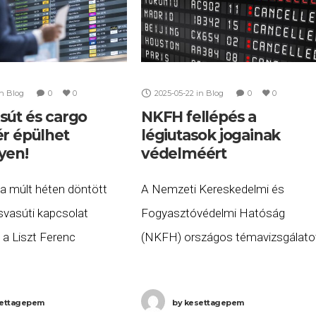
in
Blog
0
0
2025-05-22
in
Blog
0
0
sút és cargo
NKFH fellépés a
ér épülhet
légiutasok jogainak
yen!
védelméért
a múlt héten döntött
A Nemzeti Kereskedelmi és
svasúti kapcsolat
Fogyasztóvédelmi Hatóság
l a Liszt Ferenc
(NKFH) országos témavizsgálato
 Repülőtér és a Nyugati
indított a légiutasokat megillető
között, továbbá egy új
fogyasztói jogok érvényesülésén
ettagepem
by
kesettagepem
őtér építéséről. Mindkét
ellenőrzésére. A kezdeményezés