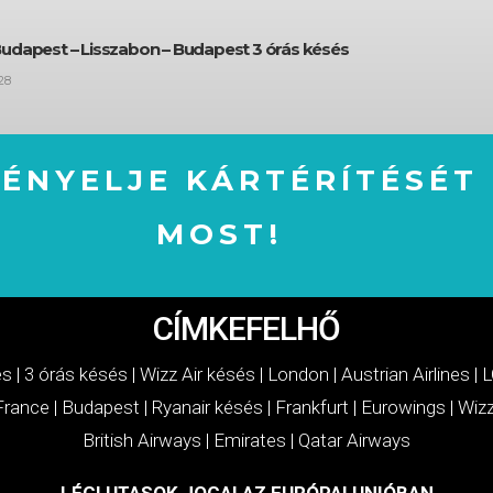
Budapest – Lisszabon – Budapest 3 órás késés
28
GÉNYELJE KÁRTÉRÍTÉSÉT
MOST!
IGÉNYELJE KÁRTÉRÍTÉSÉT MOST!
CÍMKEFELHŐ
és
|
3 órás késés
|
Wizz Air késés
|
London
|
Austrian Airlines
|
L
 France
|
Budapest
|
Ryanair késés
|
Frankfurt
|
Eurowings
|
Wizz
British Airways
|
Emirates
|
Qatar Airways
LÉGI UTASOK JOGAI AZ EURÓPAI UNIÓBAN