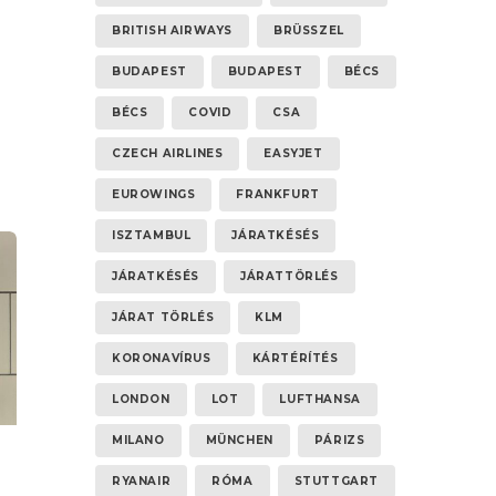
n
BRITISH AIRWAYS
BRÜSSZEL
BUDAPEST
BUDAPEST
BÉCS
BÉCS
COVID
CSA
CZECH AIRLINES
EASYJET
EUROWINGS
FRANKFURT
A
ISZTAMBUL
JÁRATKÉSÉS
JÁRATKÉSÉS
JÁRATTÖRLÉS
JÁRAT TÖRLÉS
KLM
KORONAVÍRUS
KÁRTÉRÍTÉS
LONDON
LOT
LUFTHANSA
MILANO
MÜNCHEN
PÁRIZS
RYANAIR
RÓMA
STUTTGART