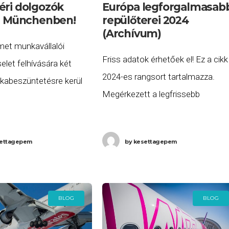
éri dolgozók
Európa legforgalmasab
ja Münchenben!
repülőterei 2024
(Archívum)
émet munkavállalói
Friss adatok érhetőek el! Ez a cikk
elet felhívására két
2024-es rangsort tartalmazza.
abeszüntetésre kerül
Megérkezett a legfrissebb
ebruár 27-én
elemzésünk: Európa
 0:00-tól február 28-án
legforgalmasabb repülőterei 2025
:00-ig a müncheni
ettagepem
by
kesettagepem
ben. Nincs meglepetés: 2024-ben
. A sztrájk jelentősen
ismét London-Heathrow lett
e a
Európa legforgalmasabb repülőter
A Wikipedia,
BLOG
BLOG