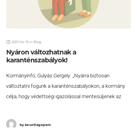
2021-04-15
in
Blog
Nyáron változhatnak a
karanténszabályok!
Kormányinfó, Gulyás Gergely: „Nyárra biztosan
változtatni fogunk a karanténszabályokon, a kormány
célja, hogy védettségi igazolással mentesüljenek az
emberek a karantén alól, a kérdés csak az, mikor hozzuk
meg ezt a
by
kesettagepem