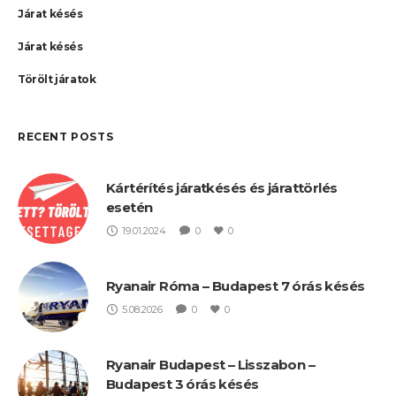
Járat késés
Járat késés
Törölt járatok
RECENT POSTS
Kártérítés járatkésés és járattörlés
esetén
19.01.2024
0
0
Ryanair Róma – Budapest 7 órás késés
5.08.2026
0
0
Ryanair Budapest – Lisszabon –
Budapest 3 órás késés