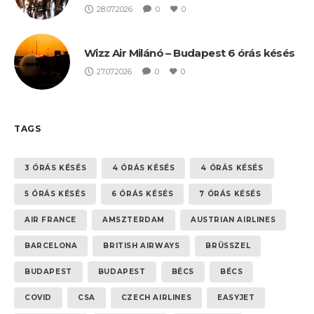
28.07.2026
0
0
Wizz Air Milánó – Budapest 6 órás késés
27.07.2026
0
0
TAGS
3 ÓRÁS KÉSÉS
4 ÓRÁS KÉSÉS
4 ÓRÁS KÉSÉS
5 ÓRÁS KÉSÉS
6 ÓRÁS KÉSÉS
7 ÓRÁS KÉSÉS
AIR FRANCE
AMSZTERDAM
AUSTRIAN AIRLINES
BARCELONA
BRITISH AIRWAYS
BRÜSSZEL
BUDAPEST
BUDAPEST
BÉCS
BÉCS
COVID
CSA
CZECH AIRLINES
EASYJET