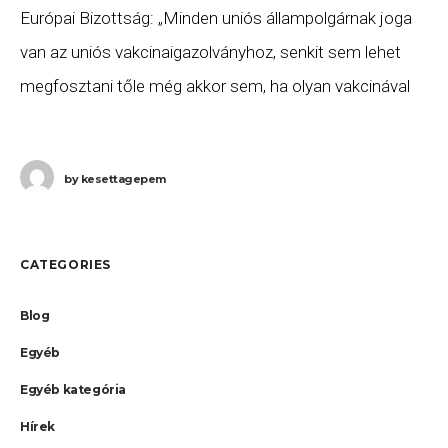
Európai Bizottság: „Minden uniós állampolgárnak joga
van az uniós vakcinaigazolványhoz, senkit sem lehet
megfosztani tőle még akkor sem, ha olyan vakcinával
oltották be, amelyet a saját tagállam engedélyezett” A
HVG
by
kesettagepem
CATEGORIES
Blog
Egyéb
Egyéb kategória
Hírek