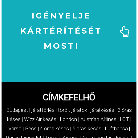
IGÉNYELJE
KÁRTÉRÍTÉSÉT
MOST!
MOST!
KÁRTÉRÍTÉSÉT
IGÉNYELJE
CÍMKEFELHŐ
Budapest
|
járattörlés
|
törölt járatok
|
járatkésés
|
3 órás
késés
|
Wizz Air késés
|
London
|
Austrian Airlines
|
LOT
|
Varsó
|
Bécs
|
4 órás késés
|
5 órás késés
|
Lufthansa
|
Párizs
|
EasyJet
|
Turkish Airlines
|
Air France
|
Budapest
|