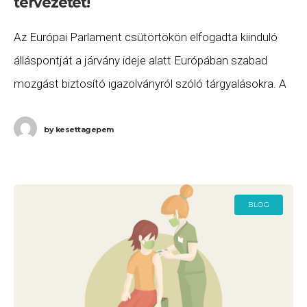
tervezetét!
Az Európai Parlament csütörtökön elfogadta kiinduló
álláspontját a járvány ideje alatt Európában szabad
mozgást biztosító igazolványról szóló tárgyalásokra. A
javaslat legfontosabb elemei a következők: az
igazolványt COVID-19 elleni oltással és
by
kesettagepem
BLOG