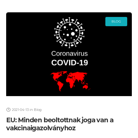
BLOG
2021-04-13
in
Blog
EU: Minden beoltottnak joga van a
vakcinaigazolványhoz