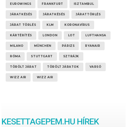
EUROWINGS
FRANKFURT
ISZTAMBUL
JÁRATKÉSÉS
JÁRATKÉSÉS
JÁRATTÖRLÉS
JÁRAT TÖRLÉS
KLM
KORONAVÍRUS
KÁRTÉRÍTÉS
LONDON
LOT
LUFTHANSA
MILANO
MÜNCHEN
PÁRIZS
RYANAIR
RÓMA
STUTTGART
SZTRÁJK
TÖRÖLT JÁRAT
TÖRÖLT JÁRATOK
VARSÓ
WIZZ AIR
WIZZ AIR
KESETTAGEPEM.HU HÍREK