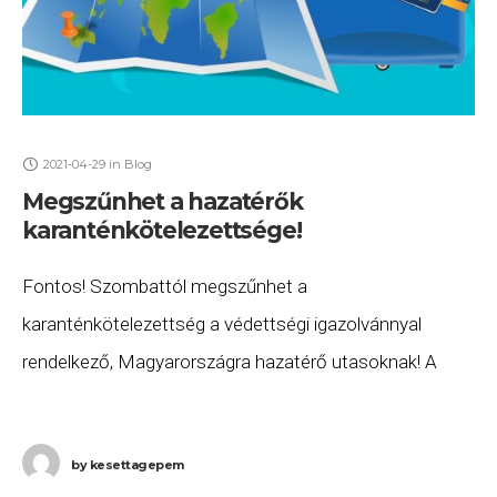
2021-04-29
in
Blog
Megszűnhet a hazatérők
karanténkötelezettsége!
Fontos! Szombattól megszűnhet a
karanténkötelezettség a védettségi igazolvánnyal
rendelkező, Magyarországra hazatérő utasoknak! A
csütörtöki Kormányinfón Gulyás Gergely kijelentette:
„Ha elérjük holnap a 4 millió oltást, akkor azt követően
by
kesettagepem
karanténkötelezettség nélkül