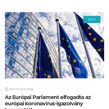
BLOG
2021-04-29
in
Blog
Az Európai Parlament elfogadta az
európai koronavírus-igazolvány